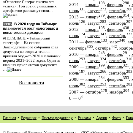
«Освоение Севера: тысяча лет
108
290
2014
—
январь
,
февраль
,
успеха». Три сотни уникальных
331
273
260
июль
,
август
,
сентябрь
артефактов расскажут свои…
279
314
2013
—
январь
,
февраль
,
126
283
297
июль
,
август
,
сентябрь
В 2020 году на Таймыре
13:05
105
438
планируется рост налоговых и
2012
—
январь
,
февраль
,
неналоговых доходов
174
343
323
июль
,
август
,
сентябрь
#НОРИЛЬСК. «Таймырский
133
340
2011
—
февраль
,
март
,
ап
телеграф» – На сессии
365
442
Законодательного собрания края
сентябрь
,
октябрь
,
ноябрь
депутаты во втором чтении
248
291
2010
—
январь
,
февраль
,
приняли бюджет-2020 и плановый
253
324
310
июль
,
август
,
сентябрь
период 2021–2022 годов. Один из
главных приоритетов документа –
199
321
2009
—
январь
,
февраль
,
…
187
266
293
июль
,
август
,
сентябрь
284
353
2008
—
январь
,
февраль
,
Все новости
302
253
282
июль
,
август
,
сентябрь
178
204
2007
—
октябрь
,
ноябрь
,
4
0
—
0
Главная
•
Редакция
•
Письмо редактору
•
Реклама
•
Архив
•
Фото
•
Гор
©
Заполярный Вестник
. Учредитель газеты — ООО «Медиакомпания «Север