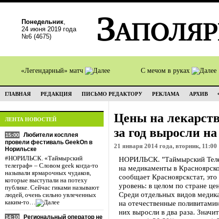
Понедельник
,
24 июня 2019 года
№6 (4675)
«Легендарный» матч
С мечом в руках
ГЛАВНАЯ
РЕДАКЦИЯ
ПИСЬМО РЕДАКТОРУ
РЕКЛАМА
АРХИВ
Цены на лекарств
ЛЕНТА НОВОСТЕЙ
за год выросли н
Любители косплея
15:00
провели фестиваль GeekOn в
21 января 2014 года, вторник, 11:00
Норильске
#НОРИЛЬСК. «Таймырский
НОРИЛЬСК. "Таймырский Телег
телеграф» – Словом geek когда-то
на медикаменты в Красноярско
называли ярмарочных чудаков,
сообщает Красноярскстат, эт
которые выступали на потеху
уровень: в целом по стране це
публике. Сейчас гиками называют
Среди отдельных видов медик
людей, очень сильно увлеченных
каким-то…
на отечественные поливитамин
них выросли в два раза. Значи
Региональный оператор не
14:10