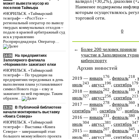
валидол (+30,2%), диазолин (+
может вывезти мусор из
Наименее подвержены инфляци
поселков Таймыра
которым осуществлялось регул
#НОРИЛЬСК. «Таймырский
торговой сети.
телеграф» – «РостТех» –
региональный оператор по вывозу
твердых коммунальных отходов –
0
подало в краевой арбитражный суд
иск к управлению
Росприроднадзора. Оператор…
←
Более 200 человек приняли
участие в Заполярном турн
На предприятиях
14:05
киберспорту
Заполярного филиала
«Норникеля» зажигают елки
Архив новостей
#НОРИЛЬСК. «Таймырский
телеграф» – По традиции на
176
218
2019
—
январь
,
февраль
,
предприятиях-передовиках в день
243
196
179
июль
,
август
,
сентябрь
выполнения плана устанавливают
символ Нового года – елку и
262
180
2018
—
январь
,
февраль
,
зажигают на ней гирлянды. Таким
327
256
213
июль
,
август
,
сентябрь
образом…
278
360
2017
—
январь
,
февраль
,
В Публичной библиотеке
13:25
281
327
сентябрь
,
октябрь
,
ноябрь
начали монтировать выставку
231
380
«Книга Севера»
2016
—
январь
,
февраль
,
#НОРИЛЬСК. «Таймырский
304
381
347
июль
,
август
,
сентябрь
телеграф» – Выставка «Книга
207
345
2015
—
январь
,
февраль
,
Севера» – завершающий этап
461
346
431
большого межмузейного проекта
июль
,
август
,
сентябрь