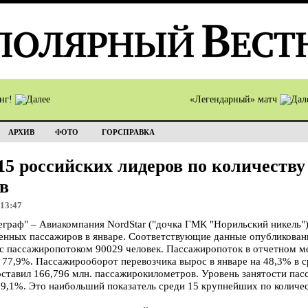
инг!
«Легендарный» матч
АРХИВ
ФОТО
ГОРСПРАВКА
 15 российских лидеров по количеству
в
 13:47
раф" – Авиакомпания NordStar ("дочка ГМК "Норильский никель")
зенных пассажиров в январе. Соответствующие данные опубликован
 с пассажиропотоком 90029 человек. Пассажиропоток в отчетном м
 77,9%. Пассажирооборот перевозчика вырос в январе на 48,3% в 
ставил 166,796 млн. пассажирокилометров. Уровень занятости пас
а 9,1%. Это наибольший показатель среди 15 крупнейших по количе