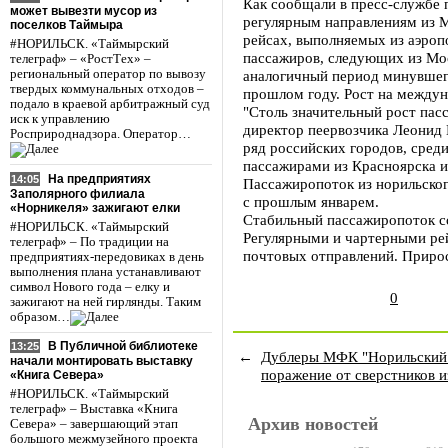
Как сообщали в пресс-службе 
может вывезти мусор из
регулярным направлениям из 
поселков Таймыра
рейсах, выполняемых из аэроп
#НОРИЛЬСК. «Таймырский
пассажиров, следующих из Мос
телеграф» – «РостТех» –
региональный оператор по вывозу
аналогичный период минувшего
твердых коммунальных отходов –
прошлом году. Рост на между
подало в краевой арбитражный суд
"Столь значительный рост пас
иск к управлению
директор пеервозчика Леонид 
Росприроднадзора. Оператор…
ряд российских городов, сре
пассажирами из Красноярска и
На предприятиях
14:05
Пассажиропоток из норильског
Заполярного филиала
с прошлым январем.
«Норникеля» зажигают елки
Стабильный пассажиропоток со
#НОРИЛЬСК. «Таймырский
Регулярными и чартерными рей
телеграф» – По традиции на
почтовых отправлений. Прирос
предприятиях-передовиках в день
выполнения плана устанавливают
символ Нового года – елку и
0
зажигают на ней гирлянды. Таким
образом…
В Публичной библиотеке
13:25
←
Дублеры МФК "Норильский 
начали монтировать выставку
поражение от сверстников и
«Книга Севера»
#НОРИЛЬСК. «Таймырский
телеграф» – Выставка «Книга
Архив новостей
Севера» – завершающий этап
большого межмузейного проекта