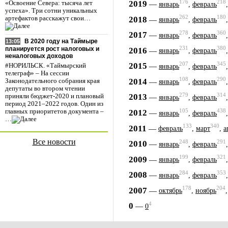
176
218
2019
—
«Освоение Севера: тысяча лет
январь
,
февраль
успеха». Три сотни уникальных
262
180
2018
—
артефактов расскажут свои…
январь
,
февраль
278
360
2017
—
январь
,
февраль
В 2020 году на Таймыре
13:05
231
380
планируется рост налоговых и
2016
—
январь
,
февраль
неналоговых доходов
207
345
2015
—
#НОРИЛЬСК. «Таймырский
январь
,
февраль
телеграф» – На сессии
108
290
2014
—
Законодательного собрания края
январь
,
февраль
депутаты во втором чтении
279
314
2013
—
приняли бюджет-2020 и плановый
январь
,
февраль
период 2021–2022 годов. Один из
105
438
2012
главных приоритетов документа –
—
январь
,
февраль
…
133
340
2011
—
февраль
,
март
,
а
Все новости
248
291
2010
—
январь
,
февраль
199
321
2009
—
январь
,
февраль
284
353
2008
—
январь
,
февраль
178
204
2007
—
октябрь
,
ноябрь
4
0
—
0