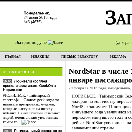
Понедельник
,
24 июня 2019 года
№6 (4675)
Экстрим по душе
Гуд кёрл
ГЛАВНАЯ
РЕДАКЦИЯ
ПИСЬМО РЕДАКТОРУ
РЕКЛАМА
NordStar в числе
ЛЕНТА НОВОСТЕЙ
январе пассажиро
Любители косплея
15:00
провели фестиваль GeekOn в
29 февраля 2016 года, понедельник,
Норильске
#НОРИЛЬСК. «Таймырский
НОРИЛЬСК. "Таймырский Телег
телеграф» – Словом geek когда-то
лидеров по количеству переве
называли ярмарочных чудаков,
NordStar занимает 11 позицию
которые выступали на потеху
минувшего года увеличился на
публике. Сейчас гиками называют
периодом минувшего года и со
людей, очень сильно увлеченных
каким-то…
рейсах NordStar увеличился н
авиакомпаний страны.
Региональный оператор не
14:10