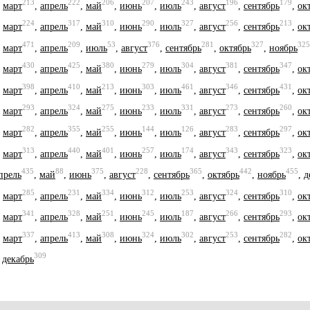
213
222
206
207
243
196
179
,
март
,
апрель
,
май
,
июнь
,
июль
,
август
,
сентябрь
,
ок
224
317
310
290
327
256
213
,
март
,
апрель
,
май
,
июнь
,
июль
,
август
,
сентябрь
,
ок
471
209
53
376
281
327
325
,
март
,
апрель
,
июль
,
август
,
сентябрь
,
октябрь
,
ноябрь
430
425
380
279
304
381
347
,
март
,
апрель
,
май
,
июнь
,
июль
,
август
,
сентябрь
,
ок
398
410
213
303
461
346
431
,
март
,
апрель
,
май
,
июнь
,
июль
,
август
,
сентябрь
,
ок
293
324
275
233
331
273
260
,
март
,
апрель
,
май
,
июнь
,
июль
,
август
,
сентябрь
,
ок
282
355
255
144
126
283
297
,
март
,
апрель
,
май
,
июнь
,
июль
,
август
,
сентябрь
,
ок
313
440
401
257
174
343
323
,
март
,
апрель
,
май
,
июнь
,
июль
,
август
,
сентябрь
,
ок
435
88
375
228
365
442
455
прель
,
май
,
июнь
,
август
,
сентябрь
,
октябрь
,
ноябрь
,
д
285
231
334
312
253
324
310
,
март
,
апрель
,
май
,
июнь
,
июль
,
август
,
сентябрь
,
ок
341
328
251
245
187
266
293
,
март
,
апрель
,
май
,
июнь
,
июль
,
август
,
сентябрь
,
ок
337
413
308
324
302
253
282
,
март
,
апрель
,
май
,
июнь
,
июль
,
август
,
сентябрь
,
ок
309
,
декабрь