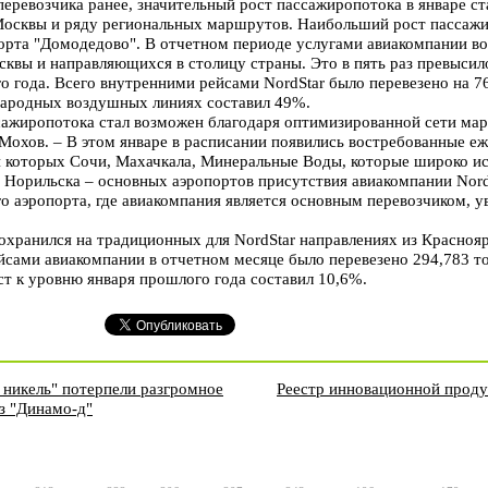
перевозчика ранее, значительный рост пассажиропотока в январе с
Москвы и ряду региональных маршрутов. Наибольший рост пассажи
орта "Домодедово". В отчетном периоде услугами авиакомпании во
квы и направляющихся в столицу страны. Это в пять раз превысил
 года. Всего внутренними рейсами NordStar было перевезено на 7
народных воздушных линиях составил 49%.
сажиропотока стал возможен благодаря оптимизированной сети ма
Мохов. – В этом январе в расписании появились востребованные е
ди которых Сочи, Махачкала, Минеральные Воды, которые широко 
 Норильска – основных аэропортов присутствия авиакомпании Nord
о аэропорта, где авиакомпания является основным перевозчиком, 
хранился на традиционных для NordStar направлениях из Красноярс
сами авиакомпании в отчетном месяце было перевезено 294,783 то
т к уровню января прошлого года составил 10,6%.
никель" потерпели разгромное
Реестр инновационной проду
з "Динамо-д"