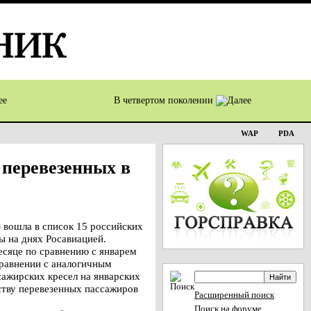
В четвертом поколении
WAP
PDA
 перевезенных в
 вошла в список 15 российских
ы на днях Росавиацией.
есяце по сравнению с январем
сравнении с аналогичным
сажирских кресел на январских
ству перевезенных пассажиров
Расширенный поиск
Поиск на форуме