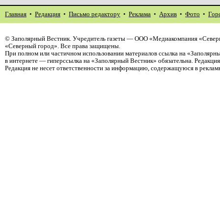
Главная
•
Редакция
•
Письмо редактору
•
Реклама
•
Архив
•
Фото
•
Гор
©
Заполярный Вестник
. Учредитель газеты — ООО «Медиакомпания «Север
«Северный город». Все права защищены.
При полном или частичном использовании материалов ссылка на «Заполярны
в интернете — гиперссылка на «Заполярный Вестник» обязательна. Редакци
Редакция не несет ответственности за информацию, содержащуюся в реклам