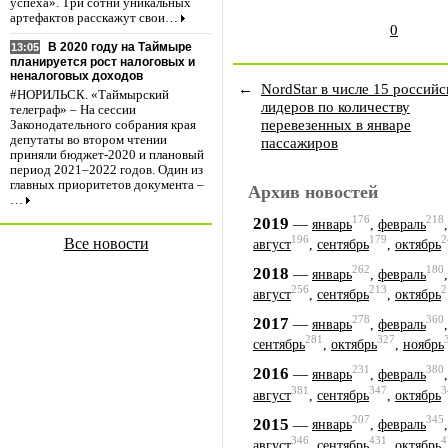
успеха». Три сотни уникальных
артефактов расскажут свои…
0
В 2020 году на Таймыре
13:05
планируется рост налоговых и
неналоговых доходов
←
NordStar в числе 15 россий
#НОРИЛЬСК. «Таймырский
лидеров по количеству
телеграф» – На сессии
перевезенных в январе
Законодательного собрания края
депутаты во втором чтении
пассажиров
приняли бюджет-2020 и плановый
период 2021–2022 годов. Один из
главных приоритетов документа –
Архив новостей
…
176
218
2019
—
январь
,
февраль
196
179
2
Все новости
август
,
сентябрь
,
октябрь
262
180
2018
—
январь
,
февраль
256
213
2
август
,
сентябрь
,
октябрь
278
360
2017
—
январь
,
февраль
281
327
сентябрь
,
октябрь
,
ноябрь
231
380
2016
—
январь
,
февраль
381
347
3
август
,
сентябрь
,
октябрь
207
345
2015
—
январь
,
февраль
346
431
4
август
,
сентябрь
,
октябрь