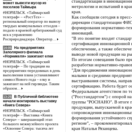
стандартизации в инновационн
может вывезти мусор из
метрологии и испытаний в крае
поселков Таймыра
края.
#НОРИЛЬСК. «Таймырский
Как сообщили сегодня в пресс
телеграф» – «РостТех» –
региональный оператор по вывозу
дирекции стандартизации ФИ
твердых коммунальных отходов –
формирования нормативно-тех
подало в краевой арбитражный суд
инноваций.
иск к управлению
"В это понятие входит стандар
Росприроднадзора. Оператор…
сертификация инновационной 
На предприятиях
14:05
обеспечение, а также обеспеч
Заполярного филиала
выводе новой продукции на ры
«Норникеля» зажигают елки
По итогам совещания было пр
#НОРИЛЬСК. «Таймырский
разработки нормативно-правов
телеграф» – По традиции на
"Для продвижения инновационн
предприятиях-передовиках в день
малыми и средними предприят
выполнения плана устанавливают
символ Нового года – елку и
выстраивания системы, направ
зажигают на ней гирлянды. Таким
сертификацию. Работа будет о
образом…
Федеральным агентством по т
("Росстандартом") с опорой 
В Публичной библиотеке
13:25
начали монтировать выставку
группы "РОСНАНО". В итоге п
«Книга Севера»
продукции, выпускаемой в крае
#НОРИЛЬСК. «Таймырский
сопровождения инновационных 
телеграф» – Выставка «Книга
формирования устойчивого спр
Севера» – завершающий этап
регионе", – прокомментировал
большого межмузейного проекта
края Наталья Рязанцева.
«Освоение Севера: тысяча лет