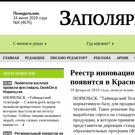
Понедельник
,
24 июня 2019 года
№6 (4675)
С мечом в руках
Гуд кёрлинг!
ГЛАВНАЯ
РЕДАКЦИЯ
ПИСЬМО РЕДАКТОРУ
РЕКЛАМА
АРХИВ
Реестр инноваци
ЛЕНТА НОВОСТЕЙ
появится в Красн
Любители косплея
15:00
провели фестиваль GeekOn в
29 февраля 2016 года, понедельник,
Норильске
#НОРИЛЬСК. «Таймырский
НОРИЛЬСК. "Таймырский Телег
телеграф» – Словом geek когда-то
нормативную базу для продви
называли ярмарочных чудаков,
технологий. Такое решение бы
которые выступали на потеху
выработки спроса на стандар
публике. Сейчас гиками называют
продукции, в котором приняли
людей, очень сильно увлеченных
каким-то…
представители дирекции стан
образовательных программ (
Региональный оператор не
14:10