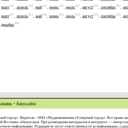
341
328
251
245
187
266
293
,
март
,
апрель
,
май
,
июнь
,
июль
,
август
,
сентябрь
,
ок
337
413
308
324
302
253
282
,
март
,
апрель
,
май
,
июнь
,
июль
,
август
,
сентябрь
,
ок
309
,
декабрь
справка
•
Карта сайта
ый город». Издатель - ООО «Медиакомпания «Северный город». Все права з
й Вестник» обязательна. При размещении материалов в интернете — гиперссы
авочную информацию. Редакция не несет ответственности за информацию, сод