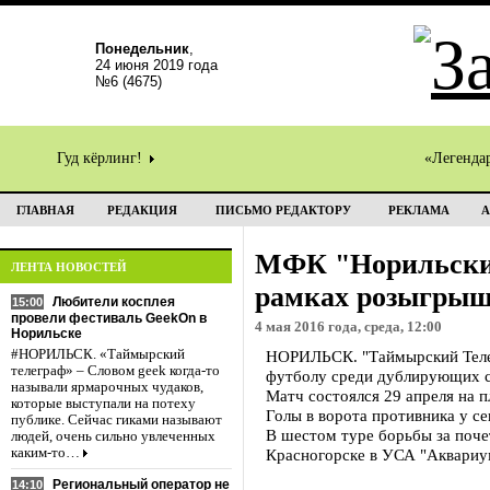
Понедельник
,
24 июня 2019 года
№6 (4675)
Гуд кёрлинг!
«Легенда
ГЛАВНАЯ
РЕДАКЦИЯ
ПИСЬМО РЕДАКТОРУ
РЕКЛАМА
А
МФК "Норильски
ЛЕНТА НОВОСТЕЙ
рамках розыгрыш
Любители косплея
15:00
провели фестиваль GeekOn в
4 мая 2016 года, среда, 12:00
Норильске
#НОРИЛЬСК. «Таймырский
НОРИЛЬСК. "Таймырский Телег
телеграф» – Словом geek когда-то
футболу среди дублирующих с
называли ярмарочных чудаков,
Матч состоялся 29 апреля на 
которые выступали на потеху
Голы в ворота противника у с
публике. Сейчас гиками называют
В шестом туре борьбы за поче
людей, очень сильно увлеченных
каким-то…
Красногорске в УСА "Аквариу
Региональный оператор не
14:10