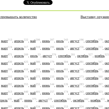
 превышать количество
Выставку оружия 
213
222
206
207
243
196
179
,
март
,
апрель
,
май
,
июнь
,
июль
,
август
,
сентябрь
,
ок
224
317
310
290
327
256
213
,
март
,
апрель
,
май
,
июнь
,
июль
,
август
,
сентябрь
,
ок
471
209
53
376
281
327
325
,
март
,
апрель
,
июль
,
август
,
сентябрь
,
октябрь
,
ноябрь
430
425
380
279
304
381
347
,
март
,
апрель
,
май
,
июнь
,
июль
,
август
,
сентябрь
,
ок
398
410
213
303
461
346
431
,
март
,
апрель
,
май
,
июнь
,
июль
,
август
,
сентябрь
,
ок
293
324
275
233
331
273
260
,
март
,
апрель
,
май
,
июнь
,
июль
,
август
,
сентябрь
,
ок
282
355
255
144
126
283
297
,
март
,
апрель
,
май
,
июнь
,
июль
,
август
,
сентябрь
,
ок
313
440
401
257
174
343
323
,
март
,
апрель
,
май
,
июнь
,
июль
,
август
,
сентябрь
,
ок
435
88
375
228
365
442
455
прель
,
май
,
июнь
,
август
,
сентябрь
,
октябрь
,
ноябрь
,
д
285
231
334
312
253
324
310
,
март
,
апрель
,
май
,
июнь
,
июль
,
август
,
сентябрь
,
ок