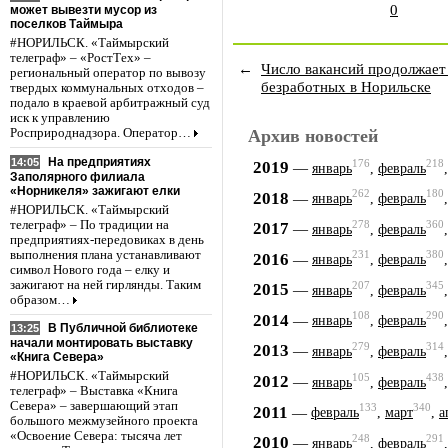
0
может вывезти мусор из
поселков Таймыра
#НОРИЛЬСК. «Таймырский
телеграф» – «РостТех» –
←
Число вакансий продолжает
региональный оператор по вывозу
безработных в Норильске
твердых коммунальных отходов –
подало в краевой арбитражный суд
иск к управлению
Росприроднадзора. Оператор…
Архив новостей
На предприятиях
14:05
176
218
2019
—
январь
,
февраль
Заполярного филиала
«Норникеля» зажигают елки
262
180
2018
—
январь
,
февраль
#НОРИЛЬСК. «Таймырский
телеграф» – По традиции на
278
360
2017
—
январь
,
февраль
предприятиях-передовиках в день
выполнения плана устанавливают
231
380
2016
—
январь
,
февраль
символ Нового года – елку и
зажигают на ней гирлянды. Таким
207
345
2015
—
январь
,
февраль
образом…
108
290
2014
—
январь
,
февраль
В Публичной библиотеке
13:25
начали монтировать выставку
279
314
2013
—
январь
,
февраль
«Книга Севера»
#НОРИЛЬСК. «Таймырский
105
438
2012
—
январь
,
февраль
телеграф» – Выставка «Книга
Севера» – завершающий этап
133
340
2011
—
февраль
,
март
,
а
большого межмузейного проекта
«Освоение Севера: тысяча лет
248
291
2010
—
январь
,
февраль