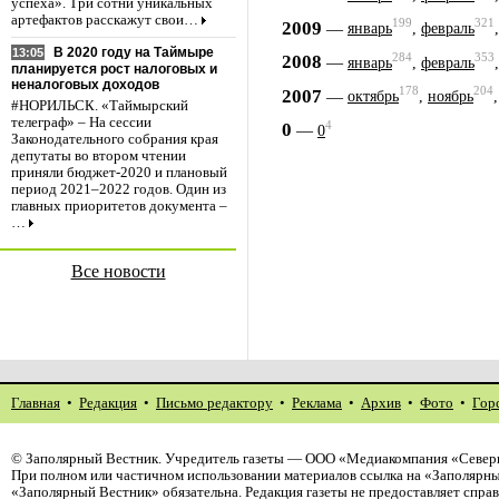
успеха». Три сотни уникальных
артефактов расскажут свои…
199
321
2009
—
январь
,
февраль
В 2020 году на Таймыре
13:05
284
353
2008
—
январь
,
февраль
планируется рост налоговых и
неналоговых доходов
178
204
2007
—
октябрь
,
ноябрь
#НОРИЛЬСК. «Таймырский
телеграф» – На сессии
4
0
—
0
Законодательного собрания края
депутаты во втором чтении
приняли бюджет-2020 и плановый
период 2021–2022 годов. Один из
главных приоритетов документа –
…
Все новости
Главная
•
Редакция
•
Письмо редактору
•
Реклама
•
Архив
•
Фото
•
Гор
©
Заполярный Вестник
. Учредитель газеты — ООО «Медиакомпания «Северн
При полном или частичном использовании материалов ссылка на «Заполярны
«Заполярный Вестник» обязательна. Редакция газеты не предоставляет спр