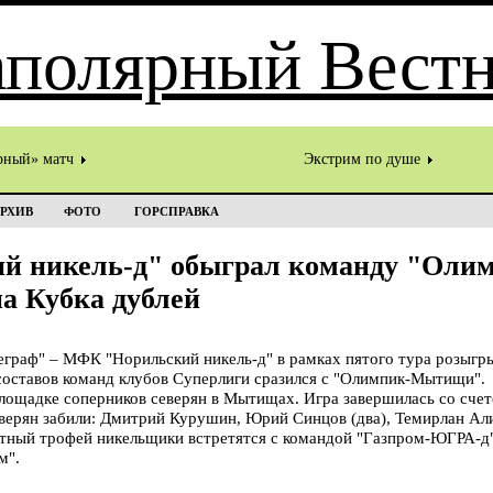
рный» матч
Экстрим по душе
РХИВ
ФОТО
ГОРСПРАВКА
й никель-д" обыграл команду "Ол
а Кубка дублей
раф" – МФК "Норильский никель-д" в рамках пятого тура розыгр
оставов команд клубов Суперлиги сразился с "Олимпик-Мытищи".
площадке соперников северян в Мытищах. Игра завершилась со счет
еверян забили: Дмитрий Курушин, Юрий Синцов (два), Темирлан Ал
тный трофей никельщики встретятся с командой "Газпром-ЮГРА-д".
м".