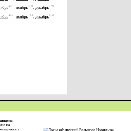
345
290
239
тябрь
,
ноябрь
,
декабрь
347
313
408
тябрь
,
ноябрь
,
декабрь
ащищены.
лка на
ержащуюся в