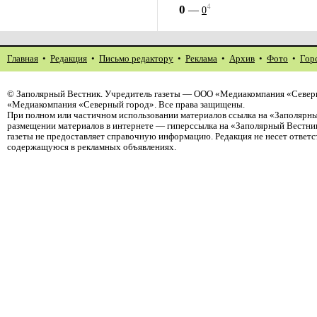
4
0
—
0
Главная
•
Редакция
•
Письмо редактору
•
Реклама
•
Архив
•
Фото
•
Гор
©
Заполярный Вестник
. Учредитель газеты — ООО «Медиакомпания «Северн
«Медиакомпания «Северный город». Все права защищены.
При полном или частичном использовании материалов ссылка на «Заполярны
размещении материалов в интернете — гиперссылка на «Заполярный Вестник
газеты не предоставляет справочную информацию. Редакция не несет ответ
содержащуюся в рекламных объявлениях.