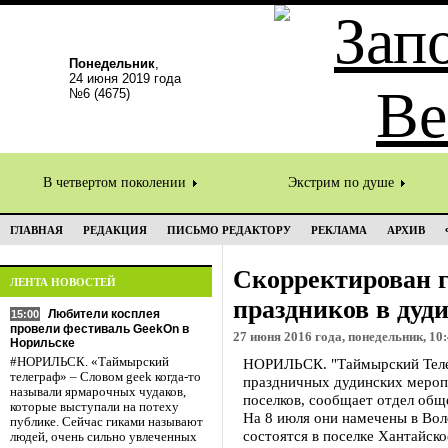
Понедельник
,
24 июня 2019 года
№6 (4675)
В четвертом поколении
Экстрим по душе
ГЛАВНАЯ
РЕДАКЦИЯ
ПИСЬМО РЕДАКТОРУ
РЕКЛАМА
АРХИВ
Скорректирован 
ЛЕНТА НОВОСТЕЙ
праздников в дуд
Любители косплея
15:00
провели фестиваль GeekOn в
27 июня 2016 года, понедельник, 10
Норильске
#НОРИЛЬСК. «Таймырский
НОРИЛЬСК. "Таймырский Теле
телеграф» – Словом geek когда-то
праздничных дудинских мероп
называли ярмарочных чудаков,
поселков, сообщает отдел общ
которые выступали на потеху
На 8 июля они намечены в Вол
публике. Сейчас гиками называют
состоятся в поселке Хантайск
людей, очень сильно увлеченных