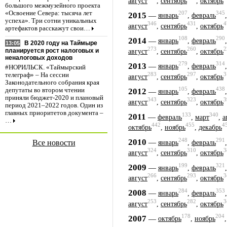
август
,
сентябрь
,
октябрь
большого межмузейного проекта
«Освоение Севера: тысяча лет
207
345
2015
—
январь
,
февраль
успеха». Три сотни уникальных
346
431
4
август
,
сентябрь
,
октябрь
артефактов расскажут свои…
108
290
2014
—
январь
,
февраль
В 2020 году на Таймыре
13:05
273
260
2
планируется рост налоговых и
август
,
сентябрь
,
октябрь
неналоговых доходов
279
314
2013
—
январь
,
февраль
#НОРИЛЬСК. «Таймырский
283
297
3
телеграф» – На сессии
август
,
сентябрь
,
октябрь
Законодательного собрания края
105
438
2012
депутаты во втором чтении
—
январь
,
февраль
приняли бюджет-2020 и плановый
343
323
3
август
,
сентябрь
,
октябрь
период 2021–2022 годов. Один из
главных приоритетов документа –
133
340
2011
—
февраль
,
март
,
а
…
442
455
4
октябрь
,
ноябрь
,
декабрь
248
291
2010
—
Все новости
январь
,
февраль
324
310
3
август
,
сентябрь
,
октябрь
199
321
2009
—
январь
,
февраль
266
293
3
август
,
сентябрь
,
октябрь
284
353
2008
—
январь
,
февраль
253
282
3
август
,
сентябрь
,
октябрь
178
204
2007
—
октябрь
,
ноябрь