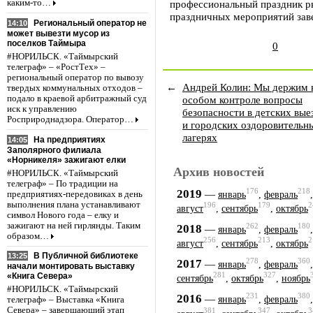
каким-то…
профессиональный праздник ры
праздничных мероприятий заве
Региональный оператор не
14:10
может вывезти мусор из
поселков Таймыра
0
#НОРИЛЬСК. «Таймырский
телеграф» – «РостТех» –
региональный оператор по вывозу
←
Андрей Колин: Мы держим 
твердых коммунальных отходов –
подало в краевой арбитражный суд
особом контроле вопросы
иск к управлению
безопасности в детских вы
Росприроднадзора. Оператор…
и городских оздоровительн
лагерях
На предприятиях
14:05
Заполярного филиала
«Норникеля» зажигают елки
Архив новостей
#НОРИЛЬСК. «Таймырский
телеграф» – По традиции на
176
218
2019
—
предприятиях-передовиках в день
январь
,
февраль
выполнения плана устанавливают
196
179
2
август
,
сентябрь
,
октябрь
символ Нового года – елку и
зажигают на ней гирлянды. Таким
262
180
2018
—
январь
,
февраль
образом…
256
213
2
август
,
сентябрь
,
октябрь
В Публичной библиотеке
13:25
278
360
2017
—
январь
,
февраль
начали монтировать выставку
281
327
«Книга Севера»
сентябрь
,
октябрь
,
ноябрь
#НОРИЛЬСК. «Таймырский
231
380
2016
—
январь
,
февраль
телеграф» – Выставка «Книга
Севера» – завершающий этап
381
347
3