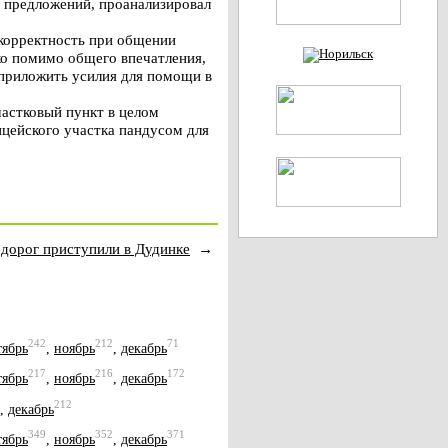
 предложений, проанализировал
 корректность при общении
ко помимо общего впечатления,
 приложить усилия для помощи в
астковый пункт в целом
цейского участка пандусом для
 дорог приступили в Дудинке
→
242
212
71
тябрь
,
ноябрь
,
декабрь
217
216
172
тябрь
,
ноябрь
,
декабрь
212
,
декабрь
349
352
371
тябрь
,
ноябрь
,
декабрь