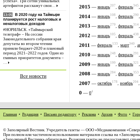
успеха». Три сотни уникальных
207
345
артефактов расскажут свои…
2015
—
январь
,
февраль
В 2020 году на Таймыре
13:05
108
290
2014
—
январь
,
февраль
планируется рост налоговых и
неналоговых доходов
279
314
2013
—
январь
,
февраль
#НОРИЛЬСК. «Таймырский
105
438
телеграф» – На сессии
2012
—
январь
,
февраль
Законодательного собрания края
депутаты во втором чтении
133
340
2011
—
февраль
,
март
,
а
приняли бюджет-2020 и плановый
период 2021–2022 годов. Один из
248
291
2010
—
январь
,
февраль
главных приоритетов документа –
…
199
321
2009
—
январь
,
февраль
284
353
2008
—
январь
,
февраль
Все новости
178
204
2007
—
октябрь
,
ноябрь
4
0
—
0
Главная
•
Редакция
•
Письмо редактору
•
Реклама
•
Архив
•
Фото
•
Гор
©
Заполярный Вестник
. Учредитель газеты — ООО «Медиакомпания «Северн
При полном или частичном использовании материалов ссылка на «Заполярны
«Заполярный Вестник» обязательна. Редакция газеты не предоставляет спр