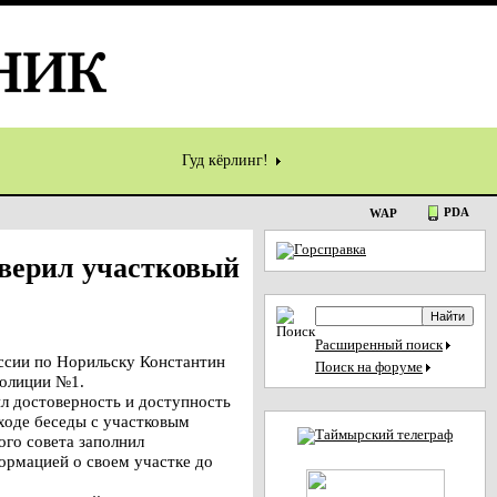
Гуд кёрлинг!
PDA
WAP
оверил участковый
Расширенный поиск
ссии по Норильску Константин
Поиск на форуме
полиции №1.
л достоверность и доступность
ходе беседы с участковым
го совета заполнил
ормацией о своем участке до