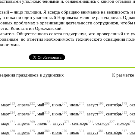
астковыми уполномоченными и, ознакомившись с книгой отзывов и
ковый – лицо полиции. Я всегда обращаю внимание на вежливость и
, и пока ни один участковый Норильска меня не разочаровал. Одна
новных проблемах в организации деятельности сотрудников, чтобы
метил Константин Оржеховский.
авитель Общественного совета подчеркнул, что проверенный им уч
ованиям, но отметил необходимость технического оснащения поли
жностями.
ведения праздников в дудинских
К разметке
213
222
206
207
243
196
179
,
март
,
апрель
,
май
,
июнь
,
июль
,
август
,
сентябрь
,
ок
224
317
310
290
327
256
213
,
март
,
апрель
,
май
,
июнь
,
июль
,
август
,
сентябрь
,
ок
471
209
53
376
281
327
325
,
март
,
апрель
,
июль
,
август
,
сентябрь
,
октябрь
,
ноябрь
430
425
380
279
304
381
347
,
март
,
апрель
,
май
,
июнь
,
июль
,
август
,
сентябрь
,
ок