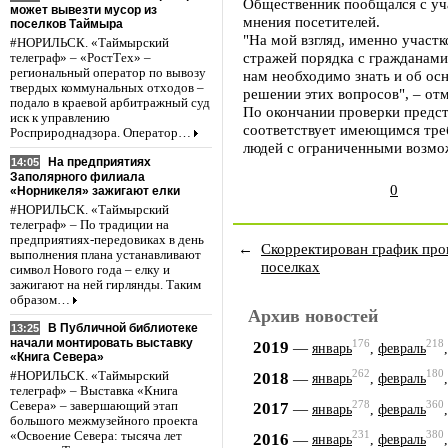
Общественник пообщался с уч
может вывезти мусор из
мнения посетителей.
поселков Таймыра
"На мой взгляд, именно участ
#НОРИЛЬСК. «Таймырский
стражей порядка с гражданами
телеграф» – «РостТех» –
региональный оператор по вывозу
нам необходимо знать и об ос
твердых коммунальных отходов –
решении этих вопросов", – от
подало в краевой арбитражный суд
По окончании проверки предст
иск к управлению
соответствует имеющимся треб
Росприроднадзора. Оператор…
людей с ограниченными возмо
На предприятиях
14:05
Заполярного филиала
0
«Норникеля» зажигают елки
#НОРИЛЬСК. «Таймырский
телеграф» – По традиции на
предприятиях-передовиках в день
←
Скорректирован график про
выполнения плана устанавливают
поселках
символ Нового года – елку и
зажигают на ней гирлянды. Таким
образом…
Архив новостей
В Публичной библиотеке
13:25
начали монтировать выставку
176
218
2019
—
январь
,
февраль
«Книга Севера»
262
180
2018
—
#НОРИЛЬСК. «Таймырский
январь
,
февраль
телеграф» – Выставка «Книга
278
360
2017
Севера» – завершающий этап
—
январь
,
февраль
большого межмузейного проекта
231
380
2016
«Освоение Севера: тысяча лет
—
январь
,
февраль