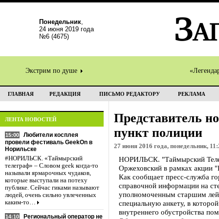
Понедельник
,
24 июня 2019 года
№6 (4675)
Экстрим по душе
«Легенда
ГЛАВНАЯ
РЕДАКЦИЯ
ПИСЬМО РЕДАКТОРУ
РЕКЛАМА
Представитель но
ЛЕНТА НОВОСТЕЙ
пункт полиции
Любители косплея
15:00
провели фестиваль GeekOn в
27 июня 2016 года, понедельник, 11:
Норильске
#НОРИЛЬСК. «Таймырский
НОРИЛЬСК. "Таймырский Телег
телеграф» – Словом geek когда-то
Оржеховский в рамках акции "
называли ярмарочных чудаков,
Как сообщает пресс-служба го
которые выступали на потеху
справочной информации на сте
публике. Сейчас гиками называют
уполномоченным старшим лейт
людей, очень сильно увлеченных
каким-то…
специальную анкету, в которо
внутреннего обустройства пом
Региональный оператор не
14:10