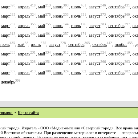
398
410
213
303
461
346
431
,
март
,
апрель
,
май
,
июнь
,
июль
,
август
,
сентябрь
,
ок
293
324
275
233
331
273
260
,
март
,
апрель
,
май
,
июнь
,
июль
,
август
,
сентябрь
,
ок
282
355
255
144
126
283
297
,
март
,
апрель
,
май
,
июнь
,
июль
,
август
,
сентябрь
,
ок
313
440
401
257
174
343
323
,
март
,
апрель
,
май
,
июнь
,
июль
,
август
,
сентябрь
,
ок
435
88
375
228
365
442
455
прель
,
май
,
июнь
,
август
,
сентябрь
,
октябрь
,
ноябрь
,
д
285
231
334
312
253
324
310
,
март
,
апрель
,
май
,
июнь
,
июль
,
август
,
сентябрь
,
ок
341
328
251
245
187
266
293
,
март
,
апрель
,
май
,
июнь
,
июль
,
август
,
сентябрь
,
ок
337
413
308
324
302
253
282
,
март
,
апрель
,
май
,
июнь
,
июль
,
август
,
сентябрь
,
ок
309
,
декабрь
справка
•
Карта сайта
ый город». Издатель - ООО «Медиакомпания «Северный город». Все права з
й Вестник» обязательна. При размещении материалов в интернете — гиперссы
авочную информацию. Редакция не несет ответственности за информацию, сод