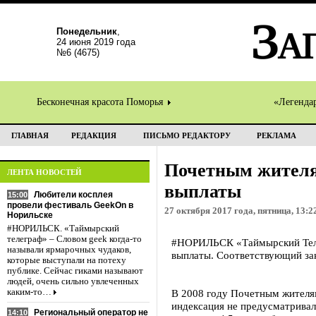
Понедельник
,
24 июня 2019 года
№6 (4675)
Бесконечная красота Поморья
«Легенда
ГЛАВНАЯ
РЕДАКЦИЯ
ПИСЬМО РЕДАКТОРУ
РЕКЛАМА
Почетным жителя
ЛЕНТА НОВОСТЕЙ
выплаты
Любители косплея
15:00
провели фестиваль GeekOn в
27 октября 2017 года, пятница, 13:2
Норильске
#НОРИЛЬСК. «Таймырский
телеграф» – Словом geek когда-то
#НОРИЛЬСК «Таймырский Теле
называли ярмарочных чудаков,
выплаты. Соответствующий зак
которые выступали на потеху
публике. Сейчас гиками называют
людей, очень сильно увлеченных
каким-то…
В 2008 году Почетным жителям
индексация не предусматривал
Региональный оператор не
14:10