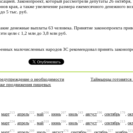
дексацией. Законопроект, который рассмотрели депутаты 26 октябр
онов края, а также увеличение размера ежемесячного денежного во
до 5 тыс. руб.
акие денежные выплаты 63 человека. Принятие законопроекта при
ти цели с 1,2 млн до 3,8 млн руб.
ренных малочисленных народов ЗС рекомендовал принять законопро
редупреждение о необходимости
Таймырцы готовятся 
жке продвижения пищевых
213
222
206
207
243
196
179
,
март
,
апрель
,
май
,
июнь
,
июль
,
август
,
сентябрь
,
ок
224
317
310
290
327
256
213
,
март
,
апрель
,
май
,
июнь
,
июль
,
август
,
сентябрь
,
ок
471
209
53
376
281
327
325
,
март
,
апрель
,
июль
,
август
,
сентябрь
,
октябрь
,
ноябрь