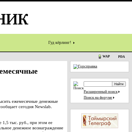
Гуд кёрлинг!
WAP
PDA
жемесячные
Расширенный поиск
Поиск на форуме
ысить ежемесячные денежные
сообщает сегодня Newslab.
,5 тыс. руб., при этом ее
альное денежное вознаграждение