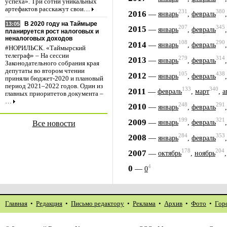
успеха». Три сотни уникальных
артефактов расскажут свои…
231
380
2016
—
январь
,
февраль
В 2020 году на Таймыре
13:05
207
345
2015
—
январь
,
февраль
планируется рост налоговых и
неналоговых доходов
108
290
2014
—
январь
,
февраль
#НОРИЛЬСК. «Таймырский
телеграф» – На сессии
279
314
2013
—
январь
,
февраль
Законодательного собрания края
депутаты во втором чтении
105
438
2012
—
январь
,
февраль
приняли бюджет-2020 и плановый
период 2021–2022 годов. Один из
133
340
2011
—
февраль
,
март
,
а
главных приоритетов документа –
…
248
291
2010
—
январь
,
февраль
199
321
2009
—
январь
,
февраль
Все новости
284
353
2008
—
январь
,
февраль
178
204
2007
—
октябрь
,
ноябрь
4
0
—
0
Главная
•
Редакция
•
Письмо редактору
•
Реклама
•
Архив
•
Фото
•
Гор