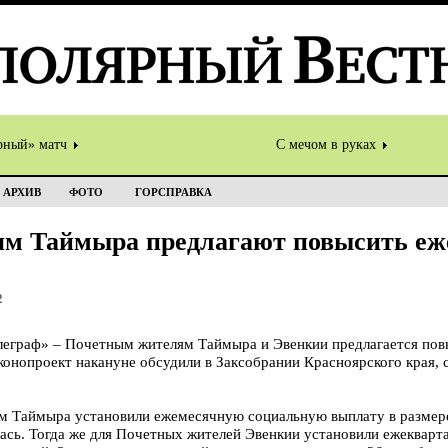
рный» матч
С мечом в руках
АРХИВ
ФОТО
ГОРСПРАВКА
м Таймыра предлагают повысить е
2
граф» – Почетным жителям Таймыра и Эвенкии предлагается пов
онопроект накануне обсудили в Заксобрании Красноярского края, 
 Таймыра установили ежемесячную социальную выплату в размере 1
ась. Тогда же для Почетных жителей Эвенкии установили ежекварт