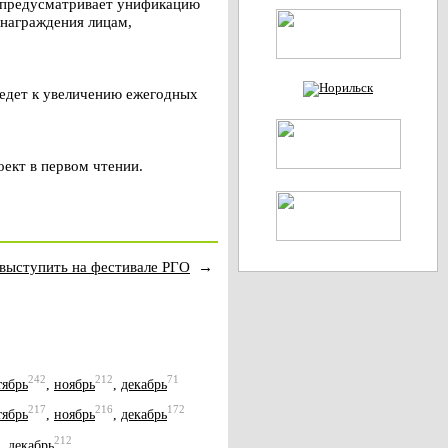
я, предусматривает унификацию
знаграждения лицам,
ведет к увеличению ежегодных
ект в первом чтении.
выступить на фестивале РГО
→
242
212
71
тябрь
,
ноябрь
,
декабрь
217
216
172
тябрь
,
ноябрь
,
декабрь
212
,
декабрь