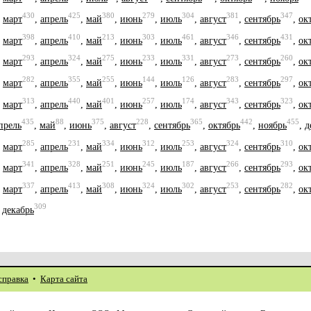
430
425
380
279
304
381
347
,
март
,
апрель
,
май
,
июнь
,
июль
,
август
,
сентябрь
,
ок
398
410
213
303
461
346
431
,
март
,
апрель
,
май
,
июнь
,
июль
,
август
,
сентябрь
,
ок
293
324
275
233
331
273
260
,
март
,
апрель
,
май
,
июнь
,
июль
,
август
,
сентябрь
,
ок
282
355
255
144
126
283
297
,
март
,
апрель
,
май
,
июнь
,
июль
,
август
,
сентябрь
,
ок
313
440
401
257
174
343
323
,
март
,
апрель
,
май
,
июнь
,
июль
,
август
,
сентябрь
,
ок
435
88
375
228
365
442
455
прель
,
май
,
июнь
,
август
,
сентябрь
,
октябрь
,
ноябрь
,
д
285
231
334
312
253
324
310
,
март
,
апрель
,
май
,
июнь
,
июль
,
август
,
сентябрь
,
ок
341
328
251
245
187
266
293
,
март
,
апрель
,
май
,
июнь
,
июль
,
август
,
сентябрь
,
ок
337
413
308
324
302
253
282
,
март
,
апрель
,
май
,
июнь
,
июль
,
август
,
сентябрь
,
ок
309
,
декабрь
справка
•
Карта сайта