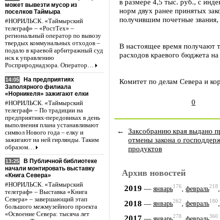
в размере 4,5 тыс. руб., с ин
может вывезти мусор из
норм двух ранее принятых зак
поселков Таймыра
получившим почетные звания, 
#НОРИЛЬСК. «Таймырский
телеграф» – «РостТех» –
региональный оператор по вывозу
твердых коммунальных отходов –
В настоящее время получают т
подало в краевой арбитражный суд
расходов краевого бюджета на э
иск к управлению
Росприроднадзора. Оператор…
На предприятиях
14:05
Комитет по делам Севера и ко
Заполярного филиала
«Норникеля» зажигают елки
0
#НОРИЛЬСК. «Таймырский
телеграф» – По традиции на
предприятиях-передовиках в день
выполнения плана устанавливают
←
Заксобранию края выдано п
символ Нового года – елку и
отмены закона о господдер
зажигают на ней гирлянды. Таким
образом…
продуктов
В Публичной библиотеке
13:25
начали монтировать выставку
Архив новостей
«Книга Севера»
#НОРИЛЬСК. «Таймырский
176
218
2019
—
январь
,
февраль
телеграф» – Выставка «Книга
Севера» – завершающий этап
262
180
2018
—
январь
,
февраль
большого межмузейного проекта
«Освоение Севера: тысяча лет
278
360
2017
—
январь
,
февраль