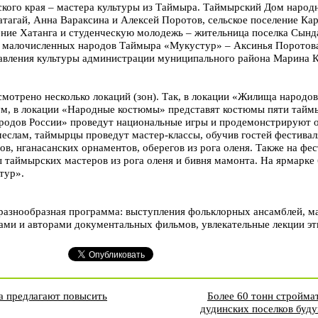
ского края – мастера культуры из Таймыра. Таймырский Дом народ
атагай, Анна Вараксина и Алексей Поротов, сельское поселение Кар
ление Хатанга и студенческую молодежь – жительница поселка Сынд
малочисленных народов Таймыра «Мукустур» – Аксинья Поротова
равления культуры администрации муниципального района Марина К
мотрено несколько локаций (зон). Так, в локации «Жилища народо
м, в локации «Народные костюмы» представят костюмы пяти таймы
ародов России» проведут национальные игры и продемонстрируют 
слам, таймырцы проведут мастер-классы, обучив гостей фестиваля
в, нганасанских орнаментов, оберегов из рога оленя. Также на фес
ы таймырских мастеров из рога оленя и бивня мамонта. На ярмарке
тур».
 разнообразная программа: выступления фольклорных ансамблей, м
ами и авторами документальных фильмов, увлекательные лекции эт
 предлагают повысить
Более 60 тонн стройма
дудинских поселков буду