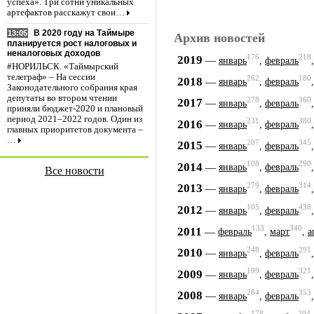
успеха». Три сотни уникальных
артефактов расскажут свои…
В 2020 году на Таймыре
13:05
Архив новостей
планируется рост налоговых и
неналоговых доходов
176
218
2019
—
январь
,
февраль
#НОРИЛЬСК. «Таймырский
телеграф» – На сессии
262
180
2018
—
январь
,
февраль
Законодательного собрания края
депутаты во втором чтении
278
360
2017
—
январь
,
февраль
приняли бюджет-2020 и плановый
период 2021–2022 годов. Один из
231
380
2016
—
январь
,
февраль
главных приоритетов документа –
…
207
345
2015
—
январь
,
февраль
108
290
2014
—
январь
,
февраль
Все новости
279
314
2013
—
январь
,
февраль
105
438
2012
—
январь
,
февраль
133
340
2011
—
февраль
,
март
,
а
248
291
2010
—
январь
,
февраль
199
321
2009
—
январь
,
февраль
284
353
2008
—
январь
,
февраль
178
204