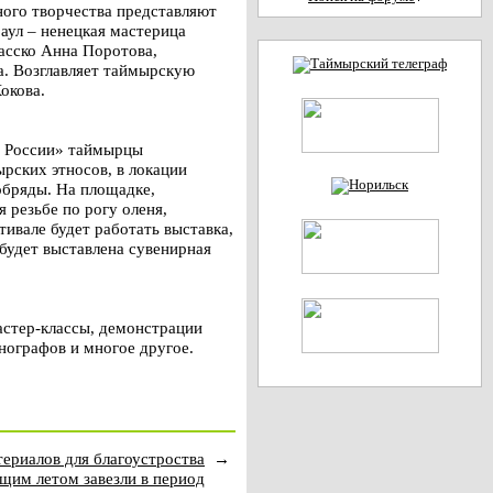
ного творчества представляют
аул – ненецкая мастерица
асско Анна Поротова,
. Возглавляет таймырскую
окова.
в России» таймырцы
рских этносов, в локации
обряды. На площадке,
 резьбе по рогу оленя,
тивале будет работать выставка,
 будет выставлена сувенирная
астер-классы, демонстрации
нографов и многое другое.
териалов для благоустроства
→
щим летом завезли в период