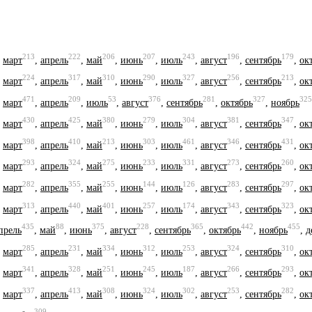
213
222
206
207
243
196
179
,
март
,
апрель
,
май
,
июнь
,
июль
,
август
,
сентябрь
,
ок
224
317
310
290
327
256
213
,
март
,
апрель
,
май
,
июнь
,
июль
,
август
,
сентябрь
,
ок
471
209
53
376
281
327
325
,
март
,
апрель
,
июль
,
август
,
сентябрь
,
октябрь
,
ноябрь
430
425
380
279
304
381
347
,
март
,
апрель
,
май
,
июнь
,
июль
,
август
,
сентябрь
,
ок
398
410
213
303
461
346
431
,
март
,
апрель
,
май
,
июнь
,
июль
,
август
,
сентябрь
,
ок
293
324
275
233
331
273
260
,
март
,
апрель
,
май
,
июнь
,
июль
,
август
,
сентябрь
,
ок
282
355
255
144
126
283
297
,
март
,
апрель
,
май
,
июнь
,
июль
,
август
,
сентябрь
,
ок
313
440
401
257
174
343
323
,
март
,
апрель
,
май
,
июнь
,
июль
,
август
,
сентябрь
,
ок
435
88
375
228
365
442
455
прель
,
май
,
июнь
,
август
,
сентябрь
,
октябрь
,
ноябрь
,
д
285
231
334
312
253
324
310
,
март
,
апрель
,
май
,
июнь
,
июль
,
август
,
сентябрь
,
ок
341
328
251
245
187
266
293
,
март
,
апрель
,
май
,
июнь
,
июль
,
август
,
сентябрь
,
ок
337
413
308
324
302
253
282
,
март
,
апрель
,
май
,
июнь
,
июль
,
август
,
сентябрь
,
ок
309