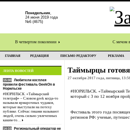
Понедельник
,
24 июня 2019 года
№6 (4675)
В четвертом поколении
С мечом 
ГЛАВНАЯ
РЕДАКЦИЯ
ПИСЬМО РЕДАКТОРУ
РЕКЛАМА
Таймырцы готовя
ЛЕНТА НОВОСТЕЙ
27 октября 2017 года, пятница, 13:5
Любители косплея
15:00
провели фестиваль GeekOn в
Норильске
#НОРИЛЬСК. «Таймырский Теле
#НОРИЛЬСК. «Таймырский
который с 3 по 12 ноября про
телеграф» – Словом geek когда-то
называли ярмарочных чудаков,
которые выступали на потеху
публике. Сейчас гиками называют
Фестиваль этого года посвяще
людей, очень сильно увлеченных
регионов РФ: ученые, путешес
каким-то…
Региональный оператор не
14:10