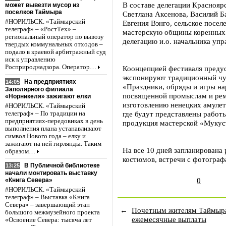
В составе делегации Краснояр
может вывезти мусор из
поселков Таймыра
Светлана Аксенова, Василий Б
#НОРИЛЬСК. «Таймырский
Евгения Вэнго, сельское посе
телеграф» – «РостТех» –
мастерскую общины коренных 
региональный оператор по вывозу
делегацию и.о. начальника уп
твердых коммунальных отходов –
подало в краевой арбитражный суд
иск к управлению
Росприроднадзора. Оператор…
Коонцепцией фестиваля предус
экспонируют традиционный чу
На предприятиях
14:05
«Праздники, обряды и игры н
Заполярного филиала
посвященной промыслам и реме
«Норникеля» зажигают елки
изготовлению ненецких амулето
#НОРИЛЬСК. «Таймырский
где будут представлены работ
телеграф» – По традиции на
предприятиях-передовиках в день
продукция мастерской «Мукус
выполнения плана устанавливают
символ Нового года – елку и
зажигают на ней гирлянды. Таким
На все 10 дней запланирована
образом…
костюмов, встречи с фотограф
В Публичной библиотеке
13:25
начали монтировать выставку
0
«Книга Севера»
#НОРИЛЬСК. «Таймырский
телеграф» – Выставка «Книга
Севера» – завершающий этап
←
Почетным жителям Таймыра
большого межмузейного проекта
ежемесячные выплаты
«Освоение Севера: тысяча лет