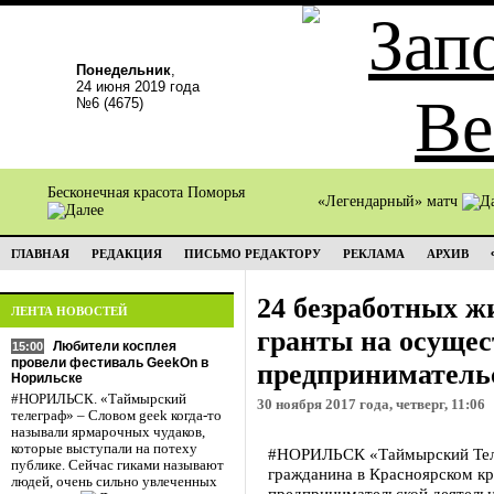
Понедельник
,
24 июня 2019 года
№6 (4675)
Бесконечная красота Поморья
«Легендарный» матч
ГЛАВНАЯ
РЕДАКЦИЯ
ПИСЬМО РЕДАКТОРУ
РЕКЛАМА
АРХИВ
24 безработных ж
ЛЕНТА НОВОСТЕЙ
гранты на осущес
Любители косплея
15:00
провели фестиваль GeekOn в
предприниматель
Норильске
#НОРИЛЬСК. «Таймырский
30 ноября 2017 года, четверг, 11:06
телеграф» – Словом geek когда-то
называли ярмарочных чудаков,
которые выступали на потеху
#НОРИЛЬСК «Таймырский Теле
публике. Сейчас гиками называют
гражданина в Красноярском кр
людей, очень сильно увлеченных
предпринимательской деятельн