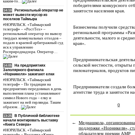
каким-то…
победителями конкурсного отб
Региональный оператор не
занятости населения края.
14:10
может вывезти мусор из
поселков Таймыра
#НОРИЛЬСК. «Таймырский
Бизнесмены получили средства
телеграф» – «РостТех» –
региональной программы «Раз
региональный оператор по вывозу
деятельности, малого и средн
твердых коммунальных отходов –
подало в краевой арбитражный суд
края».
иск к управлению
Росприроднадзора. Оператор…
Предпринимательская деятельно
сельской местности, открыты 
На предприятиях
14:05
Заполярного филиала
пиломатериалов, продуктов пи
«Норникеля» зажигают елки
#НОРИЛЬСК. «Таймырский
телеграф» – По традиции на
Предприниматели создали боле
предприятиях-передовиках в день
агентстве труда и занятости на
выполнения плана устанавливают
символ Нового года – елку и
зажигают на ней гирлянды. Таким
0
образом…
В Публичной библиотеке
13:25
начали монтировать выставку
←
Медиашкола, организованна
«Книга Севера»
поддержке «Норникеля», ст
#НОРИЛЬСК. «Таймырский
обладателем премии АМР
телеграф» – Выставка «Книга