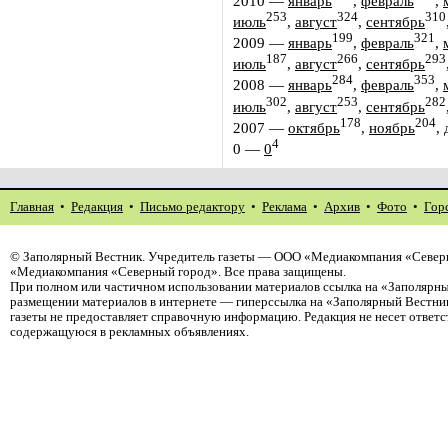
2010
—
январь
,
февраль
,
253
324
310
июль
,
август
,
сентябрь
199
321
2009
—
январь
,
февраль
,
187
266
293
июль
,
август
,
сентябрь
284
353
2008
—
январь
,
февраль
,
302
253
282
июль
,
август
,
сентябрь
178
204
2007
—
октябрь
,
ноябрь
,
4
0
—
0
Главная
•
Редакция
•
Письмо редактору
•
Реклама
•
Архив
•
Фото
•
Гор
©
Заполярный Вестник
. Учредитель газеты — ООО «Медиакомпания «Северн
«Медиакомпания «Северный город». Все права защищены.
При полном или частичном использовании материалов ссылка на «Заполярны
размещении материалов в интернете — гиперссылка на «Заполярный Вестник
газеты не предоставляет справочную информацию. Редакция не несет ответ
содержащуюся в рекламных объявлениях.