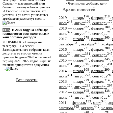
«Чемпионы добрых дел»
Севера» – завершающий этап
большого межмузейного проекта
Архив новостей
«Освоение Севера: тысяча лет
успеха». Три сотни уникальных
176
218
2019
—
январь
,
февраль
,
артефактов расскажут свои…
243
196
179
июль
,
август
,
сентябрь
262
180
2018
—
январь
,
февраль
,
В 2020 году на Таймыре
13:05
327
256
213
июль
,
август
,
сентябрь
планируется рост налоговых и
неналоговых доходов
278
360
2017
—
январь
,
февраль
,
#НОРИЛЬСК. «Таймырский
281
327
сентябрь
,
октябрь
,
ноябрь
телеграф» – На сессии
231
380
2016
—
январь
,
февраль
,
Законодательного собрания края
депутаты во втором чтении
304
381
347
июль
,
август
,
сентябрь
приняли бюджет-2020 и плановый
207
345
2015
—
январь
,
февраль
,
период 2021–2022 годов. Один из
461
346
431
главных приоритетов документа –
июль
,
август
,
сентябрь
…
108
290
2014
—
январь
,
февраль
,
331
273
260
июль
,
август
,
сентябрь
Все новости
279
314
2013
—
январь
,
февраль
,
126
283
297
июль
,
август
,
сентябрь
105
438
2012
—
январь
,
февраль
,
174
343
323
июль
,
август
,
сентябрь
133
340
2011
—
февраль
,
март
,
ап
365
442
сентябрь
,
октябрь
,
ноябрь
248
291