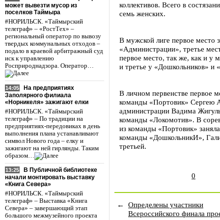
коллективов. Всего в состязан
может вывезти мусор из
поселков Таймыра
семь женских.
#НОРИЛЬСК. «Таймырский
телеграф» – «РостТех» –
региональный оператор по вывозу
В мужской лиге первое место 
твердых коммунальных отходов –
«Администрации», третье мес
подало в краевой арбитражный суд
первое место, так же, как и у
иск к управлению
Росприроднадзора. Оператор…
и третье у «Дошкольников» и 
На предприятиях
14:05
В личном первенстве первое 
Заполярного филиала
команды «Портовик» Сергею Аг
«Норникеля» зажигают елки
администрации Вадима Жигульс
#НОРИЛЬСК. «Таймырский
телеграф» – По традиции на
команды «Локомотив». В соре
предприятиях-передовиках в день
из команды «Портовик» заняла 
выполнения плана устанавливают
команды «ДошкольникИ», Гали
символ Нового года – елку и
третьей.
зажигают на ней гирлянды. Таким
образом…
В Публичной библиотеке
13:25
0
начали монтировать выставку
«Книга Севера»
#НОРИЛЬСК. «Таймырский
телеграф» – Выставка «Книга
←
Определены участники
Севера» – завершающий этап
Всероссийского финала про
большого межмузейного проекта