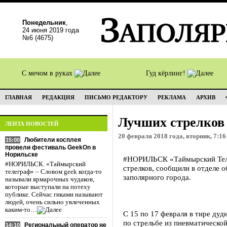
Понедельник
,
24 июня 2019 года
№6 (4675)
С мечом в руках
Гуд кёрлинг!
ГЛАВНАЯ
РЕДАКЦИЯ
ПИСЬМО РЕДАКТОРУ
РЕКЛАМА
АРХИВ
Лучших стрелков 
ЛЕНТА НОВОСТЕЙ
20 февраля 2018 года, вторник, 7:16
Любители косплея
15:00
провели фестиваль GeekOn в
Норильске
#НОРИЛЬСК «Таймырский Теле
#НОРИЛЬСК. «Таймырский
стрелков, сообщили в отделе 
телеграф» – Словом geek когда-то
заполярного города.
называли ярмарочных чудаков,
которые выступали на потеху
публике. Сейчас гиками называют
людей, очень сильно увлеченных
каким-то…
С 15 по 17 февраля в тире ду
по стрельбе из пневматическо
Региональный оператор не
14:10