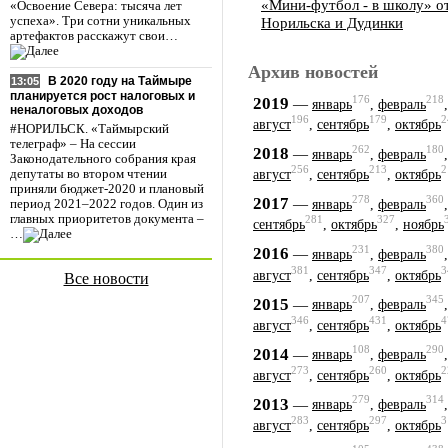
«Мини-футбол - в школу» о
«Освоение Севера: тысяча лет
Норильска и Дудинки
успеха». Три сотни уникальных
артефактов расскажут свои…
Архив новостей
В 2020 году на Таймыре
13:05
планируется рост налоговых и
176
218
2019
—
январь
,
февраль
неналоговых доходов
196
179
2
август
,
сентябрь
,
октябрь
#НОРИЛЬСК. «Таймырский
телеграф» – На сессии
262
180
2018
—
январь
,
февраль
Законодательного собрания края
256
213
2
депутаты во втором чтении
август
,
сентябрь
,
октябрь
приняли бюджет-2020 и плановый
278
360
2017
—
январь
,
февраль
период 2021–2022 годов. Один из
главных приоритетов документа –
281
327
сентябрь
,
октябрь
,
ноябрь
…
231
380
2016
—
январь
,
февраль
381
347
3
август
,
сентябрь
,
октябрь
Все новости
207
345
2015
—
январь
,
февраль
346
431
4
август
,
сентябрь
,
октябрь
108
290
2014
—
январь
,
февраль
273
260
2
август
,
сентябрь
,
октябрь
279
314
2013
—
январь
,
февраль
283
297
3
август
,
сентябрь
,
октябрь