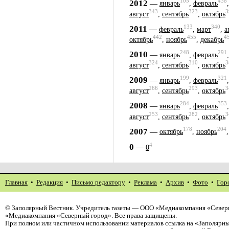
105
438
2012
—
январь
,
февраль
343
323
3
август
,
сентябрь
,
октябрь
133
340
2011
—
февраль
,
март
,
а
442
455
4
октябрь
,
ноябрь
,
декабрь
248
291
2010
—
январь
,
февраль
324
310
3
август
,
сентябрь
,
октябрь
199
321
2009
—
январь
,
февраль
266
293
3
август
,
сентябрь
,
октябрь
284
353
2008
—
январь
,
февраль
253
282
3
август
,
сентябрь
,
октябрь
178
204
2007
—
октябрь
,
ноябрь
4
0
—
0
Главная
•
Редакция
•
Письмо редактору
•
Реклама
•
Архив
•
Фото
•
Гор
©
Заполярный Вестник
. Учредитель газеты — ООО «Медиакомпания «Северн
«Медиакомпания «Северный город». Все права защищены.
При полном или частичном использовании материалов ссылка на «Заполярны