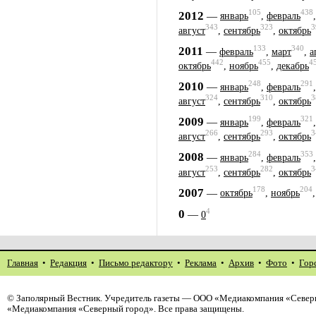
105
438
2012
—
январь
,
февраль
343
323
3
август
,
сентябрь
,
октябрь
133
340
2011
—
февраль
,
март
,
а
442
455
4
октябрь
,
ноябрь
,
декабрь
248
291
2010
—
январь
,
февраль
324
310
3
август
,
сентябрь
,
октябрь
199
321
2009
—
январь
,
февраль
266
293
3
август
,
сентябрь
,
октябрь
284
353
2008
—
январь
,
февраль
253
282
3
август
,
сентябрь
,
октябрь
178
204
2007
—
октябрь
,
ноябрь
4
0
—
0
Главная
•
Редакция
•
Письмо редактору
•
Реклама
•
Архив
•
Фото
•
Гор
©
Заполярный Вестник
. Учредитель газеты — ООО «Медиакомпания «Северн
«Медиакомпания «Северный город». Все права защищены.