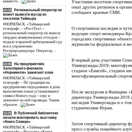
каким-то…
Участники посетили спортивн
опыт других регионов в орган
Региональный оператор не
14:10
сообщают краевые СМИ.
может вывезти мусор из
поселков Таймыра
#НОРИЛЬСК. «Таймырский
О спортивном наследии и путя
телеграф» – «РостТех» –
региональный оператор по вывозу
ведущие спорт-менеджеры Кра
твердых коммунальных отходов –
городских спортивных объекто
подало в краевой арбитражный суд
журналисты федеральных и м
иск к управлению
Росприроднадзора. Оператор…
В первый день участники Сем
На предприятиях
14:05
Универсиады-2019: многофунк
Заполярного филиала
стадион «Енисей», стадион им
«Норникеля» зажигают елки
многофункциональный спортив
#НОРИЛЬСК. «Таймырский
телеграф» – По традиции на
предприятиях-передовиках в день
выполнения плана устанавливают
После экскурсии в Фанпарке «
символ Нового года – елку и
директора Универсиады-2019 
зажигают на ней гирлянды. Таким
наследия Универсиады и о том
образом…
студенческим Играм.
В Публичной библиотеке
13:25
начали монтировать выставку
«Книга Севера»
Затем спортивный директор фу
#НОРИЛЬСК. «Таймырский
пресс-службы хоккейного клуб
телеграф» – Выставка «Книга