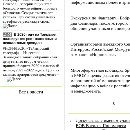
информационным полем и зрит
Севера» – завершающий этап
большого межмузейного проекта
«Освоение Севера: тысяча лет
успеха». Три сотни уникальных
Экскурсия по Фанпарку «Бобр
артефактов расскажут свои…
дня Семинара, после которого
общение участников и спикеров
В 2020 году на Таймыре
13:05
планируется рост налоговых и
неналоговых доходов
Организаторами выездного Се
#НОРИЛЬСК. «Таймырский
Интеррос, Российский Между
телеграф» – На сессии
компания «Норникель».
Законодательного собрания края
депутаты во втором чтении
приняли бюджет-2020 и плановый
Многоформатная площадка Spo
период 2021–2022 годов. Один из
главных приоритетов документа –
и РМОУ в целях развития отеч
…
мероприятий обмениваются ц
информацию о кейсах российск
и менеджмента.
Все новости
0
←
Доску славы с именем учас
ВОВ Василия Пономарева