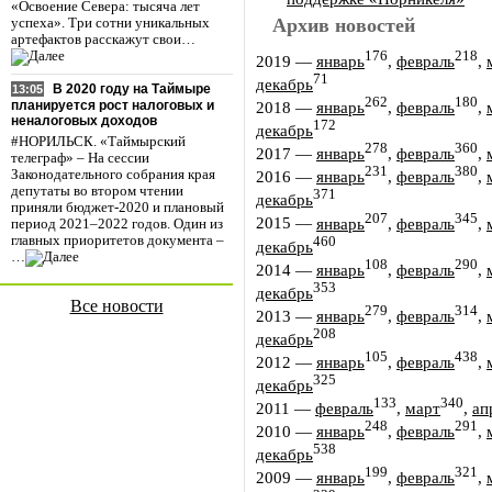
«Освоение Севера: тысяча лет
Архив новостей
успеха». Три сотни уникальных
артефактов расскажут свои…
176
218
2019
—
январь
,
февраль
,
71
декабрь
В 2020 году на Таймыре
13:05
262
180
планируется рост налоговых и
2018
—
январь
,
февраль
,
неналоговых доходов
172
декабрь
#НОРИЛЬСК. «Таймырский
278
360
2017
—
январь
,
февраль
,
телеграф» – На сессии
231
380
Законодательного собрания края
2016
—
январь
,
февраль
,
депутаты во втором чтении
371
декабрь
приняли бюджет-2020 и плановый
207
345
2015
—
январь
,
февраль
,
период 2021–2022 годов. Один из
главных приоритетов документа –
460
декабрь
…
108
290
2014
—
январь
,
февраль
,
353
декабрь
Все новости
279
314
2013
—
январь
,
февраль
,
208
декабрь
105
438
2012
—
январь
,
февраль
,
325
декабрь
133
340
2011
—
февраль
,
март
,
ап
248
291
2010
—
январь
,
февраль
,
538
декабрь
199
321
2009
—
январь
,
февраль
,