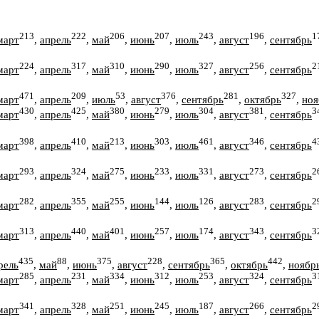
213
222
206
207
243
196
1
март
,
апрель
,
май
,
июнь
,
июль
,
август
,
сентябрь
224
317
310
290
327
256
2
март
,
апрель
,
май
,
июнь
,
июль
,
август
,
сентябрь
471
209
53
376
281
327
март
,
апрель
,
июль
,
август
,
сентябрь
,
октябрь
,
ноя
430
425
380
279
304
381
3
март
,
апрель
,
май
,
июнь
,
июль
,
август
,
сентябрь
398
410
213
303
461
346
4
март
,
апрель
,
май
,
июнь
,
июль
,
август
,
сентябрь
293
324
275
233
331
273
2
март
,
апрель
,
май
,
июнь
,
июль
,
август
,
сентябрь
282
355
255
144
126
283
2
март
,
апрель
,
май
,
июнь
,
июль
,
август
,
сентябрь
313
440
401
257
174
343
3
март
,
апрель
,
май
,
июнь
,
июль
,
август
,
сентябрь
435
88
375
228
365
442
рель
,
май
,
июнь
,
август
,
сентябрь
,
октябрь
,
ноябр
285
231
334
312
253
324
3
март
,
апрель
,
май
,
июнь
,
июль
,
август
,
сентябрь
341
328
251
245
187
266
2
март
,
апрель
,
май
,
июнь
,
июль
,
август
,
сентябрь