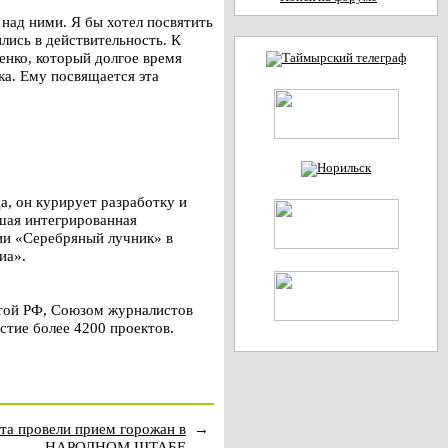
 над ними. Я бы хотел посвятить
лись в действительность. К
енко, который долгое время
ка. Ему посвящается эта
а, он курирует разработку и
шая интегрированная
ии «Серебряный лучник» в
иа».
той РФ, Союзом журналистов
стие более 4200 проектов.
та провели прием горожан в
→
НАРОДНОМ ШТАБЕ