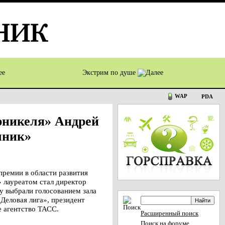
Экстрим по душе
WAP
PDA
рникеля» Андрей
чник»
ремии в области развития
 лауреатом стал директор
у выбрали голосованием зала
Деловая лига», президент
 агентство ТАСС.
Расширенный поиск
Поиск на форуме