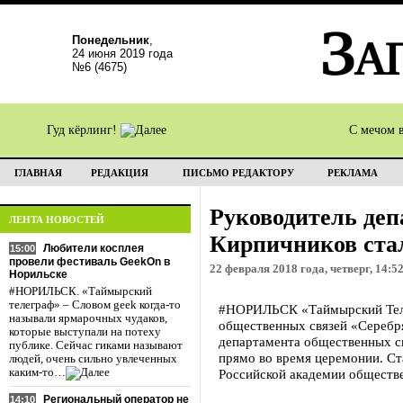
Понедельник
,
24 июня 2019 года
№6 (4675)
Гуд кёрлинг!
С мечом 
ГЛАВНАЯ
РЕДАКЦИЯ
ПИСЬМО РЕДАКТОРУ
РЕКЛАМА
Руководитель деп
ЛЕНТА НОВОСТЕЙ
Кирпичников ста
Любители косплея
15:00
провели фестиваль GeekOn в
22 февраля 2018 года, четверг, 14:5
Норильске
#НОРИЛЬСК. «Таймырский
телеграф» – Словом geek когда-то
#НОРИЛЬСК «Таймырский Телег
называли ярмарочных чудаков,
общественных связей «Серебря
которые выступали на потеху
департамента общественных с
публике. Сейчас гиками называют
прямо во время церемонии. Ст
людей, очень сильно увлеченных
каким-то…
Российской академии обществ
Региональный оператор не
14:10