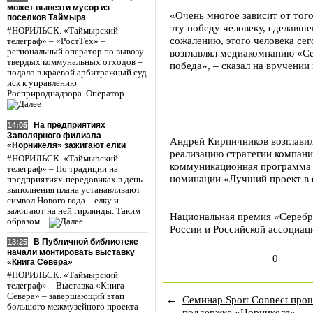
может вывезти мусор из
«Очень многое зависит от того
поселков Таймыра
эту победу человеку, сделавше
#НОРИЛЬСК. «Таймырский
сожалению, этого человека сег
телеграф» – «РостТех» –
региональный оператор по вывозу
возглавлял медиакомпанию «Се
твердых коммунальных отходов –
победа», – сказал на вручени
подало в краевой арбитражный суд
иск к управлению
Росприроднадзора. Оператор…
На предприятиях
14:05
Заполярного филиала
Андрей Кирпичников возглавил
«Норникеля» зажигают елки
реализацию стратегии компани
#НОРИЛЬСК. «Таймырский
коммуникационная программа 
телеграф» – По традиции на
номинации «Лучший проект в 
предприятиях-передовиках в день
выполнения плана устанавливают
символ Нового года – елку и
зажигают на ней гирлянды. Таким
Национальная премия «Серебр
образом…
России и Российской ассоциаци
В Публичной библиотеке
13:25
начали монтировать выставку
0
«Книга Севера»
#НОРИЛЬСК. «Таймырский
телеграф» – Выставка «Книга
Севера» – завершающий этап
←
Семинар Sport Connect про
большого межмузейного проекта
поддержке «Норникеля»