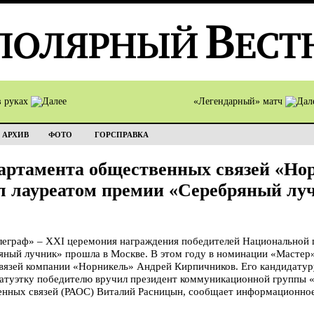
в руках
«Легендарный» матч
АРХИВ
ФОТО
ГОРСПРАВКА
артамента общественных связей «Но
л лауреатом премии «Серебряный лу
2
раф» – XXI церемония награждения победителей Национальной п
ный лучник» прошла в Москве. В этом году в номинации «Мастер»
вязей компании «Норникель» Андрей Кирпичников. Его кандидатур
атуэтку победителю вручил президент коммуникационной группы «
енных связей (РАОС) Виталий Расницын, сообщает информационное