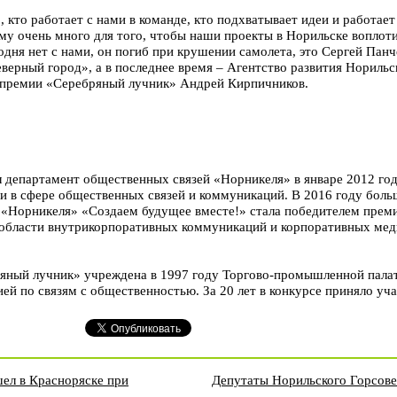
, кто работает с нами в команде, кто подхватывает идеи и работает
му очень много для того, чтобы наши проекты в Норильске воплоти
одня нет с нами, он погиб при крушении самолета, это Сергей Панч
верный город», а в последнее время – Агентство развития Норильс
и премии «Серебряный лучник» Андрей Кирпичников.
 департамент общественных связей «Норникеля» в январе 2012 год
и в сфере общественных связей и коммуникаций. В 2016 году боль
«Норникеля» «Создаем будущее вместе!» стала победителем прем
области внутрикорпоративных коммуникаций и корпоративных мед
яный лучник» учреждена в 1997 году Торгово-промышленной пала
ей по связям с общественностью. За 20 лет в конкурсе приняло уча
шел в Красноряске при
Депутаты Норильского Горсове