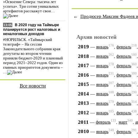
«Освоение Севера: тысяча лет
успеха». Три сотни уникальных
артефактов расскажут свои…
←
Продюсер Максим Фадеев и
В 2020 году на Таймыре
13:05
планируется рост налоговых и
неналоговых доходов
Архив новостей
#НОРИЛЬСК. «Таймырский
телеграф» – На сессии
176
218
2019
—
январь
,
февраль
Законодательного собрания края
депутаты во втором чтении
262
180
2018
—
январь
,
февраль
приняли бюджет-2020 и плановый
период 2021–2022 годов. Один из
278
360
2017
—
январь
,
февраль
главных приоритетов документа –
…
231
380
2016
—
январь
,
февраль
207
345
2015
—
январь
,
февраль
Все новости
108
290
2014
—
январь
,
февраль
279
314
2013
—
январь
,
февраль
105
438
2012
—
январь
,
февраль
133
340
2011
—
февраль
,
март
,
а
248
291
2010
—
январь
,
февраль