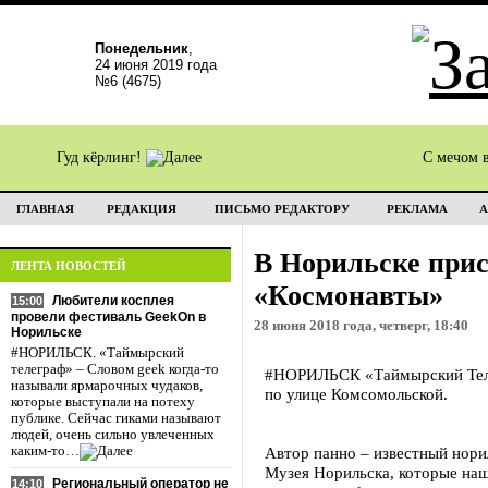
Понедельник
,
24 июня 2019 года
№6 (4675)
Гуд кёрлинг!
С мечом 
ГЛАВНАЯ
РЕДАКЦИЯ
ПИСЬМО РЕДАКТОРУ
РЕКЛАМА
А
В Норильске прис
ЛЕНТА НОВОСТЕЙ
«Космонавты»
Любители косплея
15:00
провели фестиваль GeekOn в
28 июня 2018 года, четверг, 18:40
Норильске
#НОРИЛЬСК. «Таймырский
телеграф» – Словом geek когда-то
#НОРИЛЬСК «Таймырский Телег
называли ярмарочных чудаков,
по улице Комсомольской.
которые выступали на потеху
публике. Сейчас гиками называют
людей, очень сильно увлеченных
каким-то…
Автор панно – известный нор
Музея Норильска, которые наш
Региональный оператор не
14:10