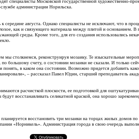
одят специалисты Московской государственной художественно-про
-службе администрации Норильска.
 к середине августа. Однако специалисты не исключают, что в проц
лохое, как и связующего материала между плитой и основанием. В п
ужающей среды. Кроме того, для его создания использовались нек
екло.
ем мы столкнемся, реконструируя мозаику. Те изыскательные меро
, по большому счету, о состоянии мозаики не сказали. И только сей
 понять, в каком она состоянии. Возможно придется добавить как
ланировали», – рассказал Павел Юдин, старший преподаватель акад
нимаются расчисткой плоскости, ее подготовкой для оштукатурива
 будут восстанавливать селикатной краской, она хорошо зарекомен
 планируется восстановить три мозаики на торцах жилых домов по
пании «Норникель». Администрация города в свою очередь выполн