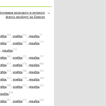
ботников морского и речного
→
флота пройдет на Енисее
242
212
71
тябрь
,
ноябрь
,
декабрь
217
216
172
тябрь
,
ноябрь
,
декабрь
212
,
декабрь
349
352
371
тябрь
,
ноябрь
,
декабрь
473
376
460
тябрь
,
ноябрь
,
декабрь
223
268
353
тябрь
,
ноябрь
,
декабрь
317
279
208
тябрь
,
ноябрь
,
декабрь
398
352
325
тябрь
,
ноябрь
,
декабрь
456
екабрь
387
474
538
тябрь
,
ноябрь
,
декабрь