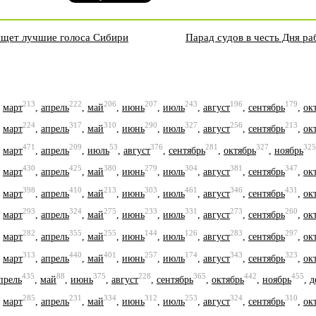
щет лучшие голоса Сибири
Парад судов в честь Дня ра
213
222
206
207
243
196
179
,
март
,
апрель
,
май
,
июнь
,
июль
,
август
,
сентябрь
,
ок
224
317
310
290
327
256
213
,
март
,
апрель
,
май
,
июнь
,
июль
,
август
,
сентябрь
,
ок
471
209
53
376
281
327
325
,
март
,
апрель
,
июль
,
август
,
сентябрь
,
октябрь
,
ноябрь
430
425
380
279
304
381
347
,
март
,
апрель
,
май
,
июнь
,
июль
,
август
,
сентябрь
,
ок
398
410
213
303
461
346
431
,
март
,
апрель
,
май
,
июнь
,
июль
,
август
,
сентябрь
,
ок
293
324
275
233
331
273
260
,
март
,
апрель
,
май
,
июнь
,
июль
,
август
,
сентябрь
,
ок
282
355
255
144
126
283
297
,
март
,
апрель
,
май
,
июнь
,
июль
,
август
,
сентябрь
,
ок
313
440
401
257
174
343
323
,
март
,
апрель
,
май
,
июнь
,
июль
,
август
,
сентябрь
,
ок
435
88
375
228
365
442
455
прель
,
май
,
июнь
,
август
,
сентябрь
,
октябрь
,
ноябрь
,
д
285
231
334
312
253
324
310
,
март
,
апрель
,
май
,
июнь
,
июль
,
август
,
сентябрь
,
ок