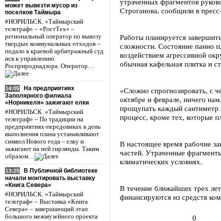
утраченных фрагментов руков
может вывезти мусор из
Строганова, сообщили в пресс
поселков Таймыра
#НОРИЛЬСК. «Таймырский
телеграф» – «РостТех» –
региональный оператор по вывозу
Работы планируется завершить
твердых коммунальных отходов –
сложности. Состояние панно п
подало в краевой арбитражный суд
воздействием агрессивной окр
иск к управлению
обычная кафельная плитка и ст
Росприроднадзора. Оператор…
На предприятиях
14:05
«Сложно спрогнозировать, с ч
Заполярного филиала
октябре и феврале, ничего нам
«Норникеля» зажигают елки
прощупать каждый сантиметр и
#НОРИЛЬСК. «Таймырский
процесс, кроме тех, которые п
телеграф» – По традиции на
предприятиях-передовиках в день
выполнения плана устанавливают
символ Нового года – елку и
В настоящее время рабочие за
зажигают на ней гирлянды. Таким
частей. Утраченные фрагменты
образом…
климатических условиях.
В Публичной библиотеке
13:25
начали монтировать выставку
«Книга Севера»
В течение ближайших трех лет
#НОРИЛЬСК. «Таймырский
финансируются из средств ком
телеграф» – Выставка «Книга
Севера» – завершающий этап
большого межмузейного проекта
0