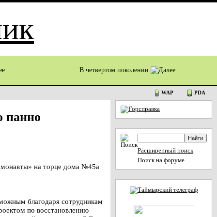
В четвертом поколении
WAP
PDA
о панно
Расширенный поиск
Поиск на форуме
смонавты» на торце дома №45а
зможным благодаря сотрудникам
Проектом по восстановлению