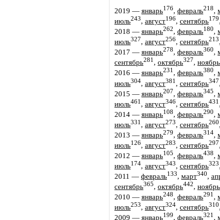
176
218
2019
—
январь
,
февраль
,
243
196
179
июль
,
август
,
сентябрь
262
180
2018
—
январь
,
февраль
,
327
256
213
июль
,
август
,
сентябрь
278
360
2017
—
январь
,
февраль
,
281
327
сентябрь
,
октябрь
,
ноябрь
231
380
2016
—
январь
,
февраль
,
304
381
347
июль
,
август
,
сентябрь
207
345
2015
—
январь
,
февраль
,
461
346
431
июль
,
август
,
сентябрь
108
290
2014
—
январь
,
февраль
,
331
273
260
июль
,
август
,
сентябрь
279
314
2013
—
январь
,
февраль
,
126
283
297
июль
,
август
,
сентябрь
105
438
2012
—
январь
,
февраль
,
174
343
323
июль
,
август
,
сентябрь
133
340
2011
—
февраль
,
март
,
ап
365
442
сентябрь
,
октябрь
,
ноябрь
248
291
2010
—
январь
,
февраль
,
253
324
310
июль
,
август
,
сентябрь
199
321
2009
—
январь
,
февраль
,