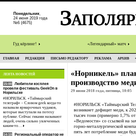
Понедельник
,
24 июня 2019 года
№6 (4675)
Гуд кёрлинг!
«Легендарный» матч
ГЛАВНАЯ
РЕДАКЦИЯ
ПИСЬМО РЕДАКТОРУ
РЕКЛАМА
АРХИВ
«Норникель» пла
ЛЕНТА НОВОСТЕЙ
производство мед
Любители косплея
15:00
провели фестиваль GeekOn в
29 июня 2018 года, пятница, 10:05
Норильске
#НОРИЛЬСК. «Таймырский
телеграф» – Словом geek когда-то
#НОРИЛЬСК «Таймырский Теле
называли ярмарочных чудаков,
возникнет дефицит меди, к 20
которые выступали на потеху
тысяч тонн (примерно 1,7% от
публике. Сейчас гиками называют
«Ведомости» со ссылкой на за
людей, очень сильно увлеченных
каким-то…
горно-металлургической комп
пять лет потребление меди буд
Региональный оператор не
14:10