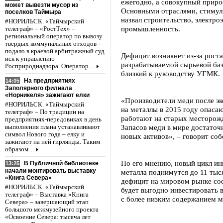
ежегодно, а совокупный прирос
может вывезти мусор из
Основными отраслями, стимул
поселков Таймыра
назвал строительство, электр
#НОРИЛЬСК. «Таймырский
промышленность.
телеграф» – «РостТех» –
региональный оператор по вывозу
твердых коммунальных отходов –
подало в краевой арбитражный суд
Дефицит возникнет из-за рост
иск к управлению
разрабатываемой сырьевой ба
Росприроднадзора. Оператор…
близкий к руководству УГМК.
На предприятиях
14:05
Заполярного филиала
«Норникеля» зажигают елки
«Производители меди после эк
#НОРИЛЬСК. «Таймырский
на металлы в 2015 году опасаю
телеграф» – По традиции на
работают на старых месторожд
предприятиях-передовиках в день
Запасов меди в мире достаточ
выполнения плана устанавливают
символ Нового года – елку и
новых активов», – говорит соб
зажигают на ней гирлянды. Таким
образом…
По его мнению, новый цикл инв
В Публичной библиотеке
13:25
начали монтировать выставку
металла поднимутся до 11 тыс
«Книга Севера»
дефицит на мировом рынке сос
#НОРИЛЬСК. «Таймырский
будет выгодно инвестировать 
телеграф» – Выставка «Книга
с более низким содержанием ме
Севера» – завершающий этап
большого межмузейного проекта
«Освоение Севера: тысяча лет