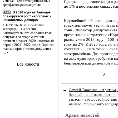
успеха». Три сотни уникальных
Среднее содержание меди в раз
артефактов расскажут свои…
до 5% и постепенно снижается
В 2020 году на Таймыре
13:05
планируется рост налоговых и
Крупнейший в России произво
неналоговых доходов
годах планирует увеличивать 
#НОРИЛЬСК. «Таймырский
телеграф» – На сессии
тонн). Директор департамента
Законодательного собрания края
презентации к стратегии «Нор
депутаты во втором чтении
рынке уже в 2018 году – 100 т
приняли бюджет-2020 и плановый
году на 2%. К 2025 году, по е
период 2021–2022 годов. Один из
составит 25,9 млн тонн. Осно
главных приоритетов документа –
…
электромобили. Для производс
на аккумуляторах требуется н
бензиновой или дизельной ма
Все новости
0
←
Сергей Ткаченко: «Арктика,
бескрайние возможности и
запасы – это достойное зав
нашего Российского госуда
Архив новостей