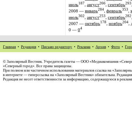
187
266
293
июль
,
август
,
сентябрь
284
353
2008
—
январь
,
февраль
,
302
253
282
июль
,
август
,
сентябрь
178
204
2007
—
октябрь
,
ноябрь
,
4
0
—
0
Главная
•
Редакция
•
Письмо редактору
•
Реклама
•
Архив
•
Фото
•
Гор
©
Заполярный Вестник
. Учредитель газеты — ООО «Медиакомпания «Север
«Северный город». Все права защищены.
При полном или частичном использовании материалов ссылка на «Заполярны
в интернете — гиперссылка на «Заполярный Вестник» обязательна. Редакци
Редакция не несет ответственности за информацию, содержащуюся в реклам