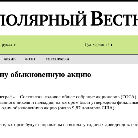
в руках
Гуд кёрлинг!
АРХИВ
ФОТО
ГОРСПРАВКА
одну обыкновенную акцию
раф» – Состоялось годовое общее собрание акционеров (ГОСА) 
анного никеля и палладия, на котором были утверждены финальны
на одну обыкновенную акцию (около 9,87 долларов США).
в, которые будут направлены на выплату годовых дивидендов, сос