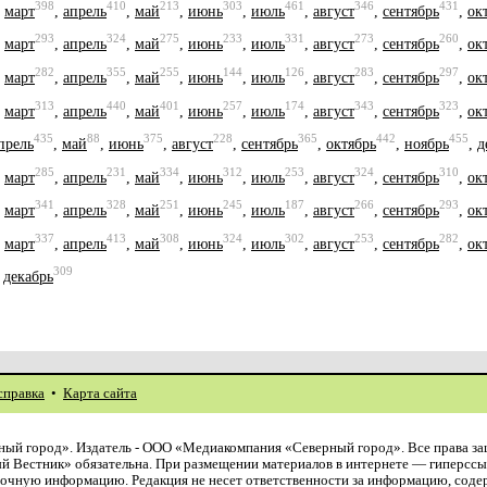
398
410
213
303
461
346
431
,
март
,
апрель
,
май
,
июнь
,
июль
,
август
,
сентябрь
,
ок
293
324
275
233
331
273
260
,
март
,
апрель
,
май
,
июнь
,
июль
,
август
,
сентябрь
,
ок
282
355
255
144
126
283
297
,
март
,
апрель
,
май
,
июнь
,
июль
,
август
,
сентябрь
,
ок
313
440
401
257
174
343
323
,
март
,
апрель
,
май
,
июнь
,
июль
,
август
,
сентябрь
,
ок
435
88
375
228
365
442
455
прель
,
май
,
июнь
,
август
,
сентябрь
,
октябрь
,
ноябрь
,
д
285
231
334
312
253
324
310
,
март
,
апрель
,
май
,
июнь
,
июль
,
август
,
сентябрь
,
ок
341
328
251
245
187
266
293
,
март
,
апрель
,
май
,
июнь
,
июль
,
август
,
сентябрь
,
ок
337
413
308
324
302
253
282
,
март
,
апрель
,
май
,
июнь
,
июль
,
август
,
сентябрь
,
ок
309
,
декабрь
справка
•
Карта сайта
ый город». Издатель - ООО «Медиакомпания «Северный город». Все права з
й Вестник» обязательна. При размещении материалов в интернете — гиперссы
авочную информацию. Редакция не несет ответственности за информацию, сод