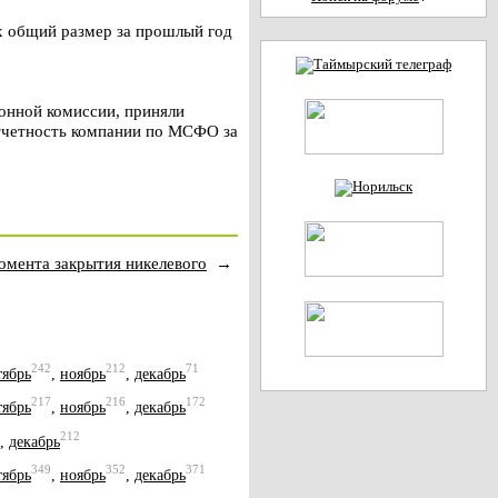
х общий размер за прошлый год
онной комиссии, приняли
отчетность компании по МСФО за
момента закрытия никелевого
→
242
212
71
тябрь
,
ноябрь
,
декабрь
217
216
172
тябрь
,
ноябрь
,
декабрь
212
,
декабрь
349
352
371
тябрь
,
ноябрь
,
декабрь