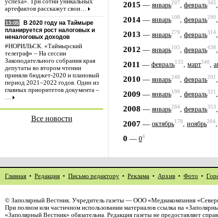
успеха». Три сотни уникальных
207
345
2015
—
январь
,
февраль
артефактов расскажут свои…
108
290
2014
—
январь
,
февраль
В 2020 году на Таймыре
13:05
планируется рост налоговых и
279
314
2013
—
январь
,
февраль
неналоговых доходов
#НОРИЛЬСК. «Таймырский
105
438
2012
—
январь
,
февраль
телеграф» – На сессии
Законодательного собрания края
133
340
2011
—
февраль
,
март
,
а
депутаты во втором чтении
приняли бюджет-2020 и плановый
248
291
2010
—
январь
,
февраль
период 2021–2022 годов. Один из
главных приоритетов документа –
199
321
2009
—
январь
,
февраль
…
284
353
2008
—
январь
,
февраль
Все новости
178
204
2007
—
октябрь
,
ноябрь
4
0
—
0
Главная
•
Редакция
•
Письмо редактору
•
Реклама
•
Архив
•
Фото
•
Гор
©
Заполярный Вестник
. Учредитель газеты — ООО «Медиакомпания «Северн
При полном или частичном использовании материалов ссылка на «Заполярны
«Заполярный Вестник» обязательна. Редакция газеты не предоставляет спр