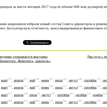
ендов за шесть месяцев 2017 года (в объеме 600 млн долларов) и
нии акционеров избрали новый состав Совета директоров и ревизи
тчет, бухгалтерскую отчетность, консолидированную финансовую 
веднике открывается выставка
Два года с 
фарватере. Живопись, акварель»
213
222
206
207
243
196
179
,
март
,
апрель
,
май
,
июнь
,
июль
,
август
,
сентябрь
,
ок
224
317
310
290
327
256
213
,
март
,
апрель
,
май
,
июнь
,
июль
,
август
,
сентябрь
,
ок
471
209
53
376
281
327
325
,
март
,
апрель
,
июль
,
август
,
сентябрь
,
октябрь
,
ноябрь
430
425
380
279
304
381
347
,
март
,
апрель
,
май
,
июнь
,
июль
,
август
,
сентябрь
,
ок