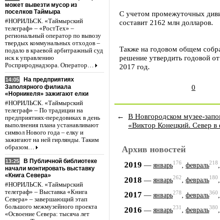
может вывезти мусор из
поселков Таймыра
С учетом промежуточных дивид
#НОРИЛЬСК. «Таймырский
составит 2162 млн долларов.
телеграф» – «РостТех» –
региональный оператор по вывозу
твердых коммунальных отходов –
Также на годовом общем собра
подало в краевой арбитражный суд
решение утвердить годовой о
иск к управлению
Росприроднадзора. Оператор…
2017 год.
На предприятиях
14:05
0
Заполярного филиала
«Норникеля» зажигают елки
#НОРИЛЬСК. «Таймырский
телеграф» – По традиции на
←
В Новгородском музее-запо
предприятиях-передовиках в день
«Виктор Конецкий. Север в 
выполнения плана устанавливают
символ Нового года – елку и
зажигают на ней гирлянды. Таким
образом…
Архив новостей
В Публичной библиотеке
13:25
176
218
2019
—
январь
,
февраль
начали монтировать выставку
«Книга Севера»
262
180
2018
—
январь
,
февраль
#НОРИЛЬСК. «Таймырский
телеграф» – Выставка «Книга
278
360
2017
—
январь
,
февраль
Севера» – завершающий этап
большого межмузейного проекта
231
380
2016
—
январь
,
февраль
«Освоение Севера: тысяча лет