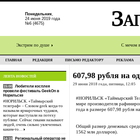
Понедельник
,
24 июня 2019 года
№6 (4675)
Экстрим по душе
С мечом 
ГЛАВНАЯ
РЕДАКЦИЯ
ПИСЬМО РЕДАКТОРУ
РЕКЛАМА
607,98 рубля на 
ЛЕНТА НОВОСТЕЙ
29 июня 2018 года, пятница, 12:05
Любители косплея
15:00
провели фестиваль GeekOn в
Норильске
#НОРИЛЬСК «Таймырский Телег
#НОРИЛЬСК. «Таймырский
мире производителя рафиниров
телеграф» – Словом geek когда-то
года в размере 607,98 рубля 
называли ярмарочных чудаков,
которые выступали на потеху
публике. Сейчас гиками называют
людей, очень сильно увлеченных
Общий размер денежных средст
каким-то…
1562 млн долларов).
Региональный оператор не
14:10