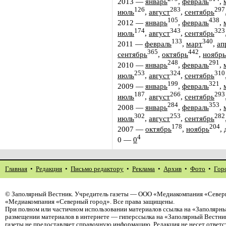
2013
—
январь
,
февраль
,
126
283
297
июль
,
август
,
сентябрь
105
438
2012
—
январь
,
февраль
,
174
343
323
июль
,
август
,
сентябрь
133
340
2011
—
февраль
,
март
,
ап
365
442
сентябрь
,
октябрь
,
ноябрь
248
291
2010
—
январь
,
февраль
,
253
324
310
июль
,
август
,
сентябрь
199
321
2009
—
январь
,
февраль
,
187
266
293
июль
,
август
,
сентябрь
284
353
2008
—
январь
,
февраль
,
302
253
282
июль
,
август
,
сентябрь
178
204
2007
—
октябрь
,
ноябрь
,
4
0
—
0
Главная
•
Редакция
•
Письмо редактору
•
Реклама
•
Архив
•
Фото
•
Гор
©
Заполярный Вестник
. Учредитель газеты — ООО «Медиакомпания «Северн
«Медиакомпания «Северный город». Все права защищены.
При полном или частичном использовании материалов ссылка на «Заполярны
размещении материалов в интернете — гиперссылка на «Заполярный Вестник
газеты не предоставляет справочную информацию. Редакция не несет ответ