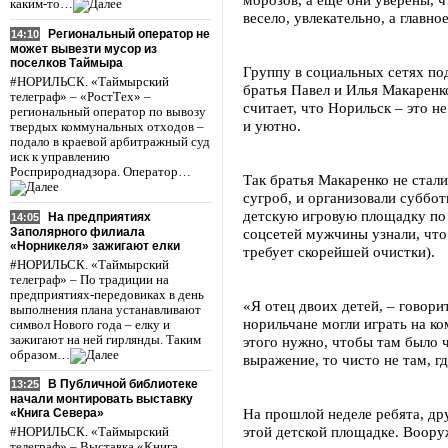
каким-то…
весело, увлекательно, а главно
Региональный оператор не
14:10
может вывезти мусор из
поселков Таймыра
Группу в социальных сетях по
#НОРИЛЬСК. «Таймырский
братья Павел и Илья Макаренк
телеграф» – «РостТех» –
считает, что Норильск – это н
региональный оператор по вывозу
и уютно.
твердых коммунальных отходов –
подало в краевой арбитражный суд
иск к управлению
Росприроднадзора. Оператор…
Так братья Макаренко не стали
сугроб, и организовали суббо
детскую игровую площадку по 
На предприятиях
14:05
Заполярного филиала
соцсетей мужчины узнали, что
«Норникеля» зажигают елки
требует скорейшей очистки).
#НОРИЛЬСК. «Таймырский
телеграф» – По традиции на
предприятиях-передовиках в день
«Я отец двоих детей, – говори
выполнения плана устанавливают
норильчане могли играть на к
символ Нового года – елку и
зажигают на ней гирлянды. Таким
этого нужно, чтобы там было 
образом…
выражение, то чисто не там, гд
В Публичной библиотеке
13:25
начали монтировать выставку
На прошлой неделе ребята, дру
«Книга Севера»
этой детской площадке. Воор
#НОРИЛЬСК. «Таймырский
телеграф» – Выставка «Книга