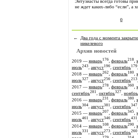
Энтузиасты всегда готовы прин
не ждет каких-либо “если”, а х
0
←
Два года с момента закрыти
никелевого
Архив новостей
176
218
2019
—
январь
,
февраль
,
243
196
179
июль
,
август
,
сентябрь
262
180
2018
—
январь
,
февраль
,
327
256
213
июль
,
август
,
сентябрь
278
360
2017
—
январь
,
февраль
,
281
327
сентябрь
,
октябрь
,
ноябрь
231
380
2016
—
январь
,
февраль
,
304
381
347
июль
,
август
,
сентябрь
207
345
2015
—
январь
,
февраль
,
461
346
431
июль
,
август
,
сентябрь
108
290
2014
—
январь
,
февраль
,
331
273
260
июль
,
август
,
сентябрь
279
314