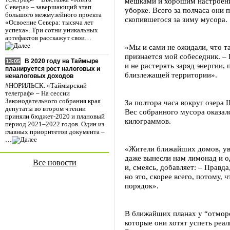
мешками и хорошим настроени
Севера» – завершающий этап
уборке. Всего за полчаса они
большого межмузейного проекта
скопившегося за зиму мусора.
«Освоение Севера: тысяча лет
успеха». Три сотни уникальных
артефактов расскажут свои…
«Мы и сами не ожидали, что та
признается мой собеседник. –
В 2020 году на Таймыре
13:05
и не растерять заряд энергии,
планируется рост налоговых и
близлежащей территории».
неналоговых доходов
#НОРИЛЬСК. «Таймырский
телеграф» – На сессии
Законодательного собрания края
За полтора часа вокруг озера 
депутаты во втором чтении
Вес собранного мусора оказал
приняли бюджет-2020 и плановый
килограммов.
период 2021–2022 годов. Один из
главных приоритетов документа –
…
«Жители ближайших домов, ув
даже вынесли нам лимонад и о
Все новости
и, смеясь, добавляет: – Правд
но это, скорее всего, потому,
порядок».
В ближайших планах у “отмор
которые они хотят успеть реал