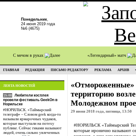
Понедельник
,
24 июня 2019 года
№6 (4675)
С мечом в руках
«Легендарный» матч
ГЛАВНАЯ
РЕДАКЦИЯ
ПИСЬМО РЕДАКТОРУ
РЕКЛАМА
АРХИВ
«Отмороженные» 
ЛЕНТА НОВОСТЕЙ
территорию возле
Любители косплея
15:00
провели фестиваль GeekOn в
Молодежном прое
Норильске
#НОРИЛЬСК. «Таймырский
29 июня 2018 года, пятница, 13:50
телеграф» – Словом geek когда-то
называли ярмарочных чудаков,
которые выступали на потеху
#НОРИЛЬСК «Таймырский Телег
публике. Сейчас гиками называют
которые иронично называют с
людей, очень сильно увлеченных
морозов, а еще они уверены, 