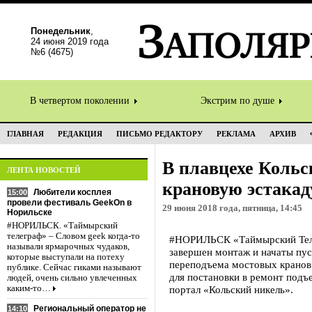
Понедельник
,
24 июня 2019 года
№6 (4675)
В четвертом поколении
Экстрим по душе
ГЛАВНАЯ
РЕДАКЦИЯ
ПИСЬМО РЕДАКТОРУ
РЕКЛАМА
АРХИВ
В плавцехе Коль
ЛЕНТА НОВОСТЕЙ
крановую эстакад
Любители косплея
15:00
провели фестиваль GeekOn в
29 июня 2018 года, пятница, 14:45
Норильске
#НОРИЛЬСК. «Таймырский
телеграф» – Словом geek когда-то
#НОРИЛЬСК «Таймырский Теле
называли ярмарочных чудаков,
завершен монтаж и начаты пус
которые выступали на потеху
переподъема мостовых кранов
публике. Сейчас гиками называют
для постановки в ремонт подъ
людей, очень сильно увлеченных
каким-то…
портал «Кольский никель».
Региональный оператор не
14:10