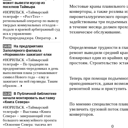
может вывезти мусор из
Мостовые краны плавильного ц
поселков Таймыра
конверторы, а также розлива и
#НОРИЛЬСК. «Таймырский
пирометаллургического процес
телеграф» – «РостТех» –
региональный оператор по вывозу
задействованы три подъемных
твердых коммунальных отходов –
в течение месяца должен прох
подало в краевой арбитражный суд
техническое обслуживание.
иск к управлению
Росприроднадзора. Оператор…
На предприятиях
14:05
Определенные трудности в глав
Заполярного филиала
ремонт выводили средний кра
«Норникеля» зажигают елки
блокировал один из крайних к
#НОРИЛЬСК. «Таймырский
простоям. Строительство эста
телеграф» – По традиции на
предприятиях-передовиках в день
выполнения плана устанавливают
символ Нового года – елку и
Теперь при помощи подъемног
зажигают на ней гирлянды. Таким
приподнимается, давая возмож
образом…
ремонтной зоны и приступить 
В Публичной библиотеке
13:25
начали монтировать выставку
«Книга Севера»
По мнению специалистов плавц
#НОРИЛЬСК. «Таймырский
увеличить грузовой поток глав
телеграф» – Выставка «Книга
конверторов.
Севера» – завершающий этап
большого межмузейного проекта
«Освоение Севера: тысяча лет
0