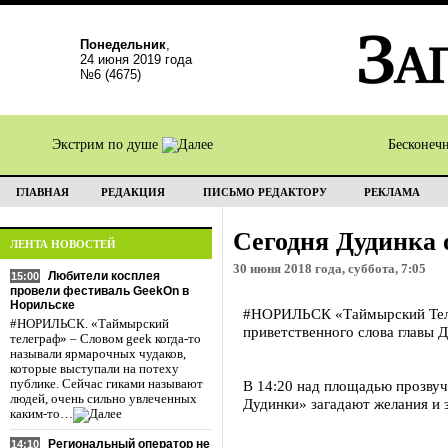
Понедельник
,
24 июня 2019 года
№6 (4675)
Экстрим по душе
Бесконеч
ГЛАВНАЯ
РЕДАКЦИЯ
ПИСЬМО РЕДАКТОРУ
РЕКЛАМА
Сегодня Дудинка 
ЛЕНТА НОВОСТЕЙ
30 июня 2018 года, суббота, 7:05
Любители косплея
15:00
провели фестиваль GeekOn в
Норильске
#НОРИЛЬСК «Таймырский Телег
#НОРИЛЬСК. «Таймырский
приветственного слова главы 
телеграф» – Словом geek когда-то
называли ярмарочных чудаков,
которые выступали на потеху
публике. Сейчас гиками называют
В 14:20 над площадью прозвуч
людей, очень сильно увлеченных
Дудинки» загадают желания и 
каким-то…
Региональный оператор не
14:10