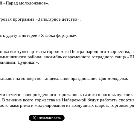
ый «Парад молодоженов».
гровая программа «Заполярное детство».
ть удачу в лотерее «Улыбка фортуны».
дника выступят артисты городского Центра народного творчества, а
мышленного района: ансамбль современного эстрадного танца «Шк
здником, Дудинка!».
глашают на концертно-танцевальное празднование Дня молодежи.
ми отметят новорожденного горожанина, самого юного выпускника,
н. В течение всего торжества на Набережной будут работать спорти
лого аквагрима и моделирования из воздушных шаров, торговые ря