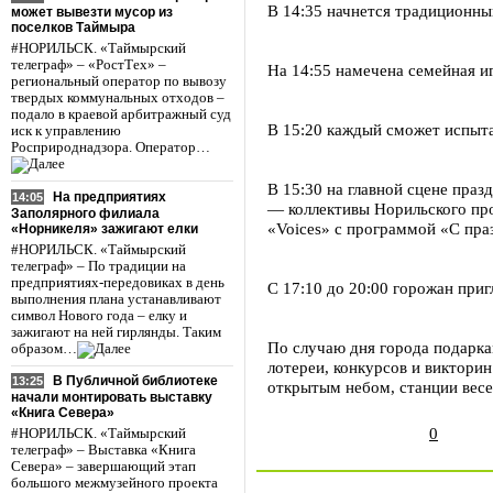
В 14:35 начнется традиционн
может вывезти мусор из
поселков Таймыра
#НОРИЛЬСК. «Таймырский
телеграф» – «РостТех» –
На 14:55 намечена семейная и
региональный оператор по вывозу
твердых коммунальных отходов –
подало в краевой арбитражный суд
В 15:20 каждый сможет испыта
иск к управлению
Росприроднадзора. Оператор…
В 15:30 на главной сцене праз
На предприятиях
14:05
— коллективы Норильского про
Заполярного филиала
«Voices» с программой «С пра
«Норникеля» зажигают елки
#НОРИЛЬСК. «Таймырский
телеграф» – По традиции на
предприятиях-передовиках в день
С 17:10 до 20:00 горожан при
выполнения плана устанавливают
символ Нового года – елку и
зажигают на ней гирлянды. Таким
По случаю дня города подарка
образом…
лотереи, конкурсов и виктори
В Публичной библиотеке
13:25
открытым небом, станции весе
начали монтировать выставку
«Книга Севера»
0
#НОРИЛЬСК. «Таймырский
телеграф» – Выставка «Книга
Севера» – завершающий этап
большого межмузейного проекта