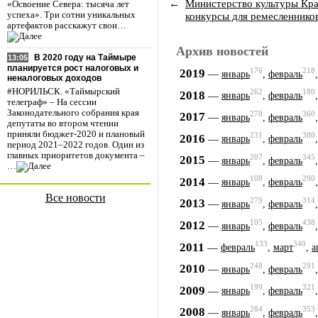
←
Министерство культуры Кра
«Освоение Севера: тысяча лет
конкурсы для ремесленнико
успеха». Три сотни уникальных
артефактов расскажут свои…
Архив новостей
В 2020 году на Таймыре
13:05
планируется рост налоговых и
176
218
2019
—
январь
,
февраль
неналоговых доходов
#НОРИЛЬСК. «Таймырский
262
180
2018
—
январь
,
февраль
телеграф» – На сессии
Законодательного собрания края
278
360
2017
—
январь
,
февраль
депутаты во втором чтении
приняли бюджет-2020 и плановый
231
380
2016
—
январь
,
февраль
период 2021–2022 годов. Один из
главных приоритетов документа –
207
345
2015
—
январь
,
февраль
…
108
290
2014
—
январь
,
февраль
Все новости
279
314
2013
—
январь
,
февраль
105
438
2012
—
январь
,
февраль
133
340
2011
—
февраль
,
март
,
а
248
291
2010
—
январь
,
февраль
199
321
2009
—
январь
,
февраль
284
353
2008
—
январь
,
февраль