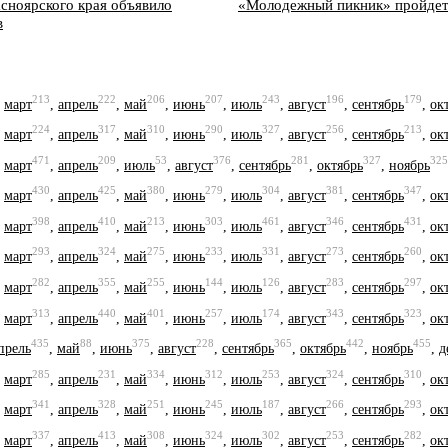
сноярского края объявило
«Молодежный пикник» пройдет
в
213
222
206
207
243
196
179
,
март
,
апрель
,
май
,
июнь
,
июль
,
август
,
сентябрь
,
ок
224
317
310
290
327
256
213
,
март
,
апрель
,
май
,
июнь
,
июль
,
август
,
сентябрь
,
ок
471
209
53
376
281
327
325
,
март
,
апрель
,
июль
,
август
,
сентябрь
,
октябрь
,
ноябрь
430
425
380
279
304
381
347
,
март
,
апрель
,
май
,
июнь
,
июль
,
август
,
сентябрь
,
ок
398
410
213
303
461
346
431
,
март
,
апрель
,
май
,
июнь
,
июль
,
август
,
сентябрь
,
ок
293
324
275
233
331
273
260
,
март
,
апрель
,
май
,
июнь
,
июль
,
август
,
сентябрь
,
ок
282
355
255
144
126
283
297
,
март
,
апрель
,
май
,
июнь
,
июль
,
август
,
сентябрь
,
ок
313
440
401
257
174
343
323
,
март
,
апрель
,
май
,
июнь
,
июль
,
август
,
сентябрь
,
ок
435
88
375
228
365
442
455
прель
,
май
,
июнь
,
август
,
сентябрь
,
октябрь
,
ноябрь
,
д
285
231
334
312
253
324
310
,
март
,
апрель
,
май
,
июнь
,
июль
,
август
,
сентябрь
,
ок
341
328
251
245
187
266
293
,
март
,
апрель
,
май
,
июнь
,
июль
,
август
,
сентябрь
,
ок
337
413
308
324
302
253
282
,
март
,
апрель
,
май
,
июнь
,
июль
,
август
,
сентябрь
,
ок