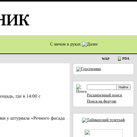
С мечом в руках
PDA
WAP
Расширенный поиск
адь, где в 14:00 с
Поиск на форуме
ики у штурвала «Речного фасада