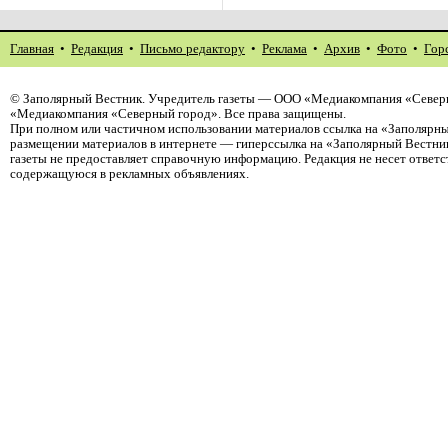
Главная
•
Редакция
•
Письмо редактору
•
Реклама
•
Архив
•
Фото
•
Гор
©
Заполярный Вестник
. Учредитель газеты — ООО «Медиакомпания «Северн
«Медиакомпания «Северный город». Все права защищены.
При полном или частичном использовании материалов ссылка на «Заполярны
размещении материалов в интернете — гиперссылка на «Заполярный Вестник
газеты не предоставляет справочную информацию. Редакция не несет ответ
содержащуюся в рекламных объявлениях.