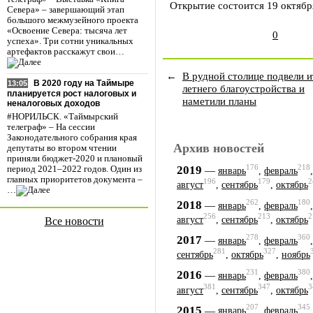
Открытие состоится 19 октября
Севера» – завершающий этап
большого межмузейного проекта
«Освоение Севера: тысяча лет
0
успеха». Три сотни уникальных
артефактов расскажут свои…
←
В рудной столице подвели и
В 2020 году на Таймыре
13:05
летнего благоустройства и
планируется рост налоговых и
наметили планы
неналоговых доходов
#НОРИЛЬСК. «Таймырский
телеграф» – На сессии
Законодательного собрания края
Архив новостей
депутаты во втором чтении
приняли бюджет-2020 и плановый
176
218
2019
—
период 2021–2022 годов. Один из
январь
,
февраль
главных приоритетов документа –
196
179
2
август
,
сентябрь
,
октябрь
…
262
180
2018
—
январь
,
февраль
256
213
2
август
,
сентябрь
,
октябрь
Все новости
278
360
2017
—
январь
,
февраль
281
327
сентябрь
,
октябрь
,
ноябрь
231
380
2016
—
январь
,
февраль
381
347
3
август
,
сентябрь
,
октябрь
207
345
2015
—
январь
,
февраль