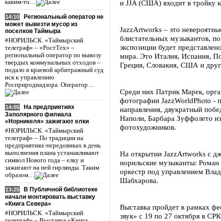
каким-то…
и JJA (США) входит в тройку 
Региональный оператор не
14:10
может вывезти мусор из
JazzArtworks – это невероятн
поселков Таймыра
блистательных музыкантов, п
#НОРИЛЬСК. «Таймырский
экспозиции будет представлено
телеграф» – «РостТех» –
региональный оператор по вывозу
мира. Это Италия, Испания, По
твердых коммунальных отходов –
Греция, Словакия, США и друг
подало в краевой арбитражный суд
иск к управлению
Росприроднадзора. Оператор…
Среди них Патрик Марек, орга
фотографии JazzWorldPhoto - 
На предприятиях
14:05
направления, двукратный побед
Заполярного филиала
Наполи, Барбара Зуффолето и
«Норникеля» зажигают елки
фотохудожников.
#НОРИЛЬСК. «Таймырский
телеграф» – По традиции на
предприятиях-передовиках в день
выполнения плана устанавливают
На открытии JazzArtworks с 
символ Нового года – елку и
норильские музыканты: Роман 
зажигают на ней гирлянды. Таким
оркестр под управлением Влад
образом…
Шабхарова.
В Публичной библиотеке
13:25
начали монтировать выставку
«Книга Севера»
Выставка пройдет в рамках ф
#НОРИЛЬСК. «Таймырский
звук» с 19 по 27 октября в СР
телеграф» – Выставка «Книга