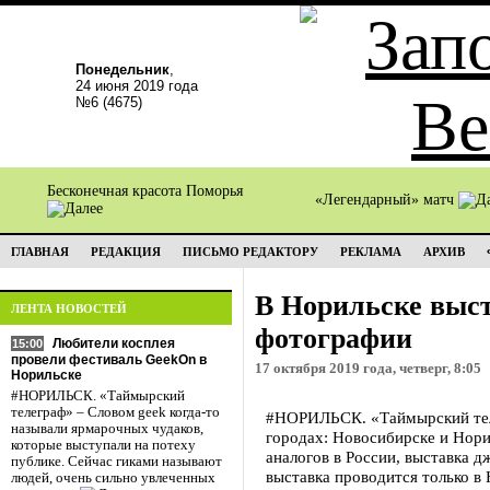
Понедельник
,
24 июня 2019 года
№6 (4675)
Бесконечная красота Поморья
«Легендарный» матч
ГЛАВНАЯ
РЕДАКЦИЯ
ПИСЬМО РЕДАКТОРУ
РЕКЛАМА
АРХИВ
В Норильске выс
ЛЕНТА НОВОСТЕЙ
фотографии
Любители косплея
15:00
провели фестиваль GeekOn в
17 октября 2019 года, четверг, 8:05
Норильске
#НОРИЛЬСК. «Таймырский
телеграф» – Словом geek когда-то
#НОРИЛЬСК. «Таймырский теле
называли ярмарочных чудаков,
городах: Новосибирске и Нори
которые выступали на потеху
аналогов в России, выставка 
публике. Сейчас гиками называют
выставка проводится только в 
людей, очень сильно увлеченных