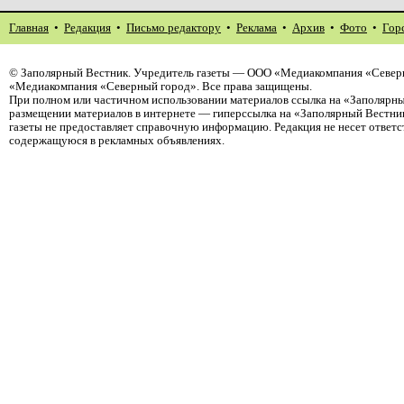
Главная
•
Редакция
•
Письмо редактору
•
Реклама
•
Архив
•
Фото
•
Гор
©
Заполярный Вестник
. Учредитель газеты — ООО «Медиакомпания «Северн
«Медиакомпания «Северный город». Все права защищены.
При полном или частичном использовании материалов ссылка на «Заполярны
размещении материалов в интернете — гиперссылка на «Заполярный Вестник
газеты не предоставляет справочную информацию. Редакция не несет ответ
содержащуюся в рекламных объявлениях.