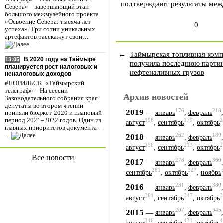
подтверждают результаты меж
Севера» – завершающий этап
большого межмузейного проекта
«Освоение Севера: тысяча лет
0
успеха». Три сотни уникальных
артефактов расскажут свои…
←
Таймырская топливная ком
В 2020 году на Таймыре
13:05
получила последнюю парти
планируется рост налоговых и
нефтеналивных грузов
неналоговых доходов
#НОРИЛЬСК. «Таймырский
телеграф» – На сессии
Архив новостей
Законодательного собрания края
депутаты во втором чтении
176
218
2019
—
январь
,
февраль
приняли бюджет-2020 и плановый
период 2021–2022 годов. Один из
196
179
2
август
,
сентябрь
,
октябрь
главных приоритетов документа –
…
262
180
2018
—
январь
,
февраль
256
213
2
август
,
сентябрь
,
октябрь
Все новости
278
360
2017
—
январь
,
февраль
281
327
сентябрь
,
октябрь
,
ноябрь
231
380
2016
—
январь
,
февраль
381
347
3
август
,
сентябрь
,
октябрь
207
345
2015
—
январь
,
февраль
346
431
4
август
,
сентябрь
,
октябрь