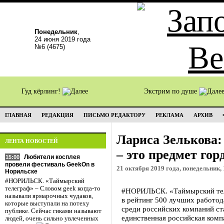
Понедельник
,
24 июня 2019 года
№6 (4675)
Гуд кёрлинг!
Экстрим по душе
ГЛАВНАЯ
РЕДАКЦИЯ
ПИСЬМО РЕДАКТОРУ
РЕКЛАМА
АРХИВ
Лариса Зелькова:
ЛЕНТА НОВОСТЕЙ
– это предмет гор
Любители косплея
15:00
провели фестиваль GeekOn в
21 октября 2019 года, понедельник, 
Норильске
#НОРИЛЬСК. «Таймырский
телеграф» – Словом geek когда-то
#НОРИЛЬСК. «Таймырский тел
называли ярмарочных чудаков,
в рейтинг 500 лучших работод
которые выступали на потеху
среди российских компаний ста
публике. Сейчас гиками называют
единственная российская комп
людей, очень сильно увлеченных