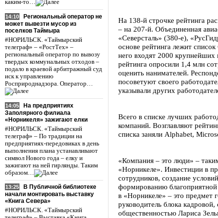
каким-то…
Региональный оператор не
14:10
На 138-й строчке рейтинга ра
может вывезти мусор из
– на 207-й. Объединенная авиа
поселков Таймыра
«Северсталь» (380-е), «РусГи
#НОРИЛЬСК. «Таймырский
основе рейтинга лежит список 
телеграф» – «РостТех» –
региональный оператор по вывозу
него входят 2000 крупнейших 
твердых коммунальных отходов –
рейтинга опросили 1,4 млн со
подало в краевой арбитражный суд
оценить нанимателей. Респонд
иск к управлению
посоветуют своего работодате
Росприроднадзора. Оператор…
указывали других работодател
На предприятиях
14:05
Заполярного филиала
Всего в списке лучших работод
«Норникеля» зажигают елки
компаний. Возглавляют рейтин
#НОРИЛЬСК. «Таймырский
списка заняли Alphabet, Microso
телеграф» – По традиции на
предприятиях-передовиках в день
выполнения плана устанавливают
символ Нового года – елку и
«Компания – это люди» – таки
зажигают на ней гирлянды. Таким
«Норникеле». Инвестиции в пр
образом…
сотрудников, создание услови
формированию благоприятной 
В Публичной библиотеке
13:25
начали монтировать выставку
в «Норникеле» – это предмет г
«Книга Севера»
руководитель блока кадровой, 
#НОРИЛЬСК. «Таймырский
общественностью Лариса Зелько
телеграф» – Выставка «Книга