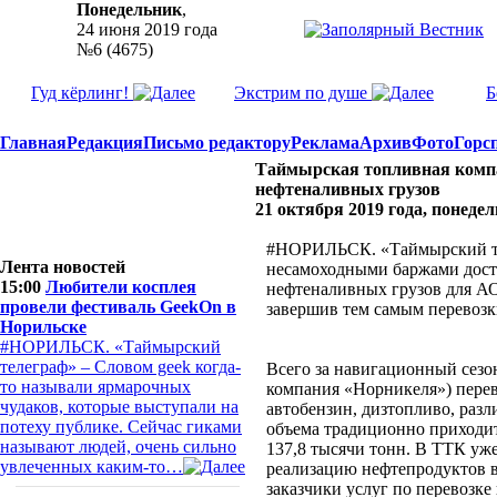
Понедельник
,
24 июня 2019 года
№6 (4675)
Гуд кёрлинг!
Экстрим по душе
Б
Главная
Редакция
Письмо редактору
Реклама
Архив
Фото
Горс
Таймырская топливная комп
нефтеналивных грузов
21 октября 2019 года, понедел
#НОРИЛЬСК. «Таймырский тел
Лента новостей
несамоходными баржами дост
15:00
Любители косплея
нефтеналивных грузов для А
провели фестиваль GeekOn в
завершив тем самым перевозк
Норильске
#НОРИЛЬСК. «Таймырский
телеграф» – Словом geek когда-
Всего за навигационный сезо
то называли ярмарочных
компания «Норникеля») перев
чудаков, которые выступали на
автобензин, дизтопливо, раз
потеху публике. Сейчас гиками
объема традиционно приходи
называют людей, очень сильно
137,8 тысячи тонн. В ТТК уж
увлеченных каким-то…
реализацию нефтепродуктов 
заказчики услуг по перевозке