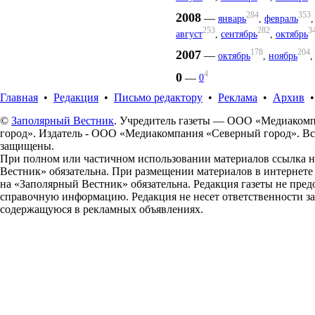
284
353
2008
—
январь
,
февраль
253
282
3
август
,
сентябрь
,
октябрь
178
204
2007
—
октябрь
,
ноябрь
4
0
—
0
Главная
•
Редакция
•
Письмо редактору
•
Реклама
•
Архив
©
Заполярный Вестник
. Учредитель газеты — ООО «Медиаком
город». Издатель - ООО «Медиакомпания «Северный город». Вс
защищены.
При полном или частичном использовании материалов ссылка 
Вестник» обязательна. При размещении материалов в интернет
на «Заполярный Вестник» обязательна. Редакция газеты не пред
справочную информацию. Редакция не несет ответственности з
содержащуюся в рекламных объявлениях.