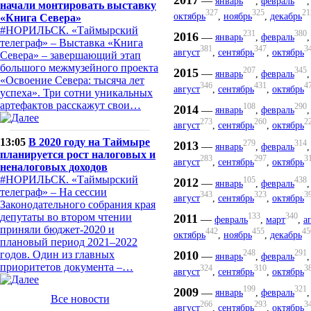
—
январь
,
февраль
начали монтировать выставку
327
325
21
октябрь
,
ноябрь
,
декабрь
«Книга Севера»
#НОРИЛЬСК. «Таймырский
231
380
2016
—
январь
,
февраль
телеграф» – Выставка «Книга
381
347
3
август
,
сентябрь
,
октябрь
Севера» – завершающий этап
большого межмузейного проекта
207
345
2015
—
январь
,
февраль
«Освоение Севера: тысяча лет
346
431
4
август
,
сентябрь
,
октябрь
успеха». Три сотни уникальных
артефактов расскажут свои…
108
290
2014
—
январь
,
февраль
273
260
2
август
,
сентябрь
,
октябрь
13:05
В 2020 году на Таймыре
279
314
2013
—
январь
,
февраль
планируется рост налоговых и
283
297
3
август
,
сентябрь
,
октябрь
неналоговых доходов
#НОРИЛЬСК. «Таймырский
105
438
2012
—
январь
,
февраль
телеграф» – На сессии
343
323
3
август
,
сентябрь
,
октябрь
Законодательного собрания края
депутаты во втором чтении
133
340
2011
—
февраль
,
март
,
а
приняли бюджет-2020 и
442
455
45
октябрь
,
ноябрь
,
декабрь
плановый период 2021–2022
248
291
2010
годов. Один из главных
—
январь
,
февраль
приоритетов документа –…
324
310
3
август
,
сентябрь
,
октябрь
199
321
2009
—
январь
,
февраль
Все новости
266
293
3
август
,
сентябрь
,
октябрь