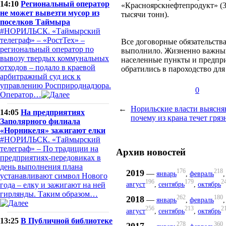
14:10
Региональный оператор
«Красноярскнефтепродукт» (3
не может вывезти мусор из
тысячи тонн).
поселков Таймыра
#НОРИЛЬСК. «Таймырский
телеграф» – «РостТех» –
Все договорные обязательства
региональный оператор по
выполнило. Жизненно важным
вывозу твердых коммунальных
населенные пункты и предпри
отходов – подало в краевой
обратились в пароходство для
арбитражный суд иск к
управлению Росприроднадзора.
0
Оператор…
←
Норильские власти выясня
14:05
На предприятиях
почему из крана течет гряз
Заполярного филиала
«Норникеля» зажигают елки
#НОРИЛЬСК. «Таймырский
телеграф» – По традиции на
Архив новостей
предприятиях-передовиках в
день выполнения плана
176
218
2019
—
январь
,
февраль
устанавливают символ Нового
196
179
2
август
,
сентябрь
,
октябрь
года – елку и зажигают на ней
гирлянды. Таким образом…
262
180
2018
—
январь
,
февраль
256
213
2
август
,
сентябрь
,
октябрь
13:25
В Публичной библиотеке
278
360
2017