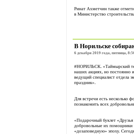
Ринат Ахметчин также отмети
в Министерство строительства
В Норильске собира
6 декабря 2019 года, пятница, 8:5
#НОРИЛЬСК. «Таймырский телег
наших акциях, но постоянно 
ведущий специалист отдела э
праздник».
Для встречи есть несколько ф
познакомить всех добровольн
«Подарочный буклет «Друзья 
добровольные их помощники ч
«дозаповедную» эпоху. Сегодн