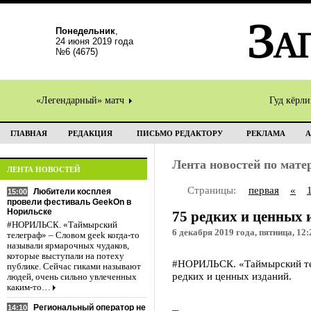
Понедельник
,
24 июня 2019 года
№6 (4675)
«Легендарный» матч
Гуд кёрл
ГЛАВНАЯ
РЕДАКЦИЯ
ПИСЬМО РЕДАКТОРУ
РЕКЛАМА
А
Лента новостей по мат
ЛЕНТА НОВОСТЕЙ
Страницы:
первая
«
Любители косплея
15:00
провели фестиваль GeekOn в
Норильске
75 редких и ценных 
#НОРИЛЬСК. «Таймырский
6 декабря 2019 года, пятница, 12:
телеграф» – Словом geek когда-то
называли ярмарочных чудаков,
которые выступали на потеху
#НОРИЛЬСК. «Таймырский тел
публике. Сейчас гиками называют
редких и ценных изданий.
людей, очень сильно увлеченных
каким-то…
Региональный оператор не
14:10