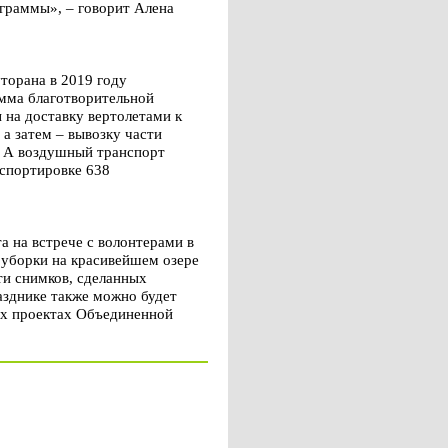
ограммы», – говорит Алена
торана в 2019 году
мма благотворительной
на доставку вертолетами к
а затем – вывозку части
. А воздушный транспорт
нспортировке 638
а на встрече с волонтерами в
 уборки на красивейшем озере
ти снимков, сделанных
зднике также можно будет
вых проектах Объединенной