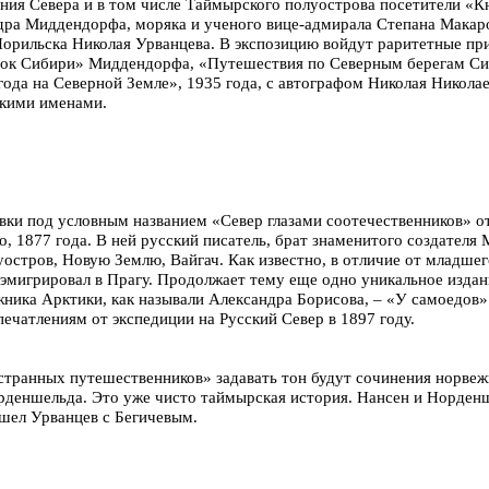
ия Севера и в том числе Таймырского полуострова посетители «Кн
дра Миддендорфа, моряка и ученого вице-адмирала Степана Макаро
Норильска Николая Урванцева. В экспозицию войдут раритетные пр
сток Сибири» Миддендорфа, «Путешествия по Северным берегам Си
года на Северной Земле», 1935 года, с автографом Николая Николае
мкими именами.
вки под условным названием «Север глазами соотечественников» от
 1877 года. В ней русский писатель, брат знаменитого создателя
уостров, Новую Землю, Вайгач. Как известно, в отличие от младше
 эмигрировал в Прагу. Продолжает тему еще одно уникальное издан
жника Арктики, как называли Александра Борисова, – «У самоедов»
ечатлениям от экспедиции на Русский Север в 1897 году.
остранных путешественников» задавать тон будут сочинения норве
деншельда. Это уже чисто таймырская история. Нансен и Норденш
шел Урванцев с Бегичевым.