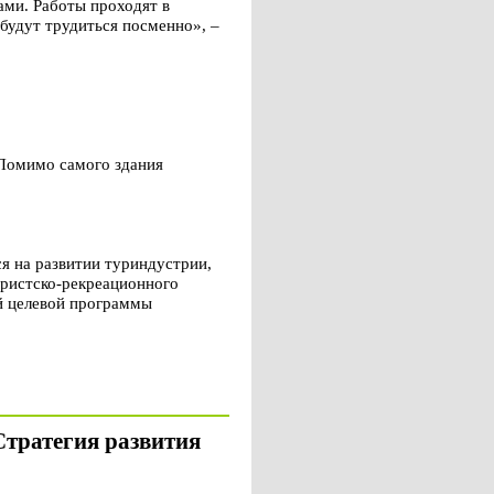
ами. Работы проходят в
будут трудиться посменно», –
 Помимо самого здания
я на развитии туриндустрии,
уристско-рекреационного
й целевой программы
Стратегия развития