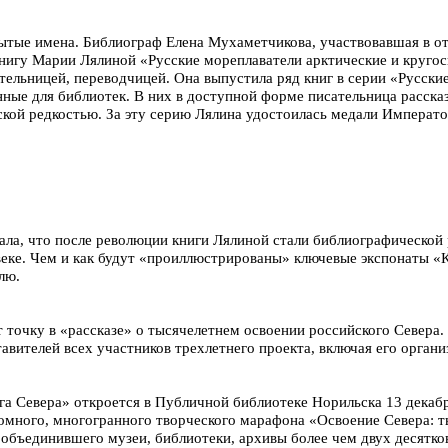
бытые имена. Библиограф Елена Мухаметчикова, участвовавшая в о
книгу Марии Лялиной «Русские мореплаватели арктические и кругос
тельницей, переводчицей. Она выпустила ряд книг в серии «Русски
ные для библиотек. В них в доступной форме писательница рассказы
ской редкостью. За эту серию Лялина удостоилась медали Императо
ала, что после революции книги Лялиной стали библиографической 
 веке. Чем и как будут «проиллюстрированы» ключевые экспонаты «
лю.
 точку в «рассказе» о тысячелетнем освоении российского Севера.
вителей всех участников трехлетнего проекта, включая его органи
га Севера» откроется в Публичной библиотеке Норильска 13 декабр
омного, многогранного творческого марафона «Освоение Севера: ты
объединившего музеи, библиотеки, архивы более чем двух десятко