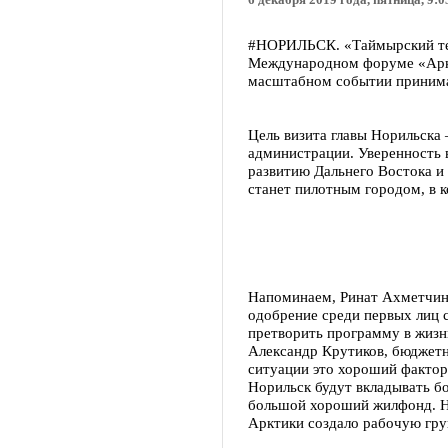
6 декабря 2019 года, пятница, 9:0
#НОРИЛЬСК. «Таймырский тел
Международном форуме «Аркт
масштабном событии принимаю
Цель визита главы Норильска 
администрации. Уверенность 
развитию Дальнего Востока и
станет пилотным городом, в к
Напоминаем, Ринат Ахметчин 
одобрение среди первых лиц 
претворить программу в жизнь
Александр Крутиков, бюджетн
ситуации это хороший фактор
Норильск будут вкладывать бо
большой хороший жилфонд. Н
Арктики создало рабочую гру