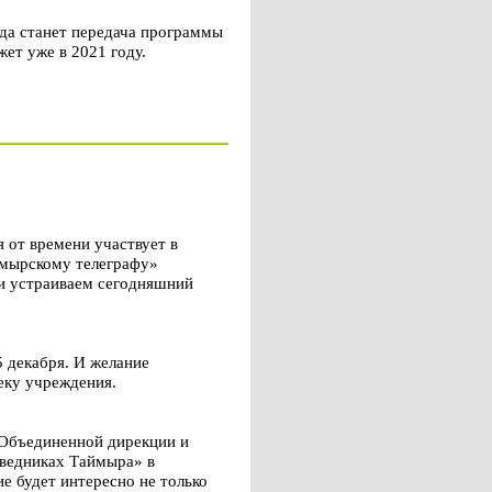
да станет передача программы
жет уже в 2021 году.
 от времени участвует в
ймырскому телеграфу»
 и устраиваем сегодняшний
5 декабря. И желание
еку учреждения.
 Объединенной дирекции и
оведниках Таймыра» в
ие будет интересно не только