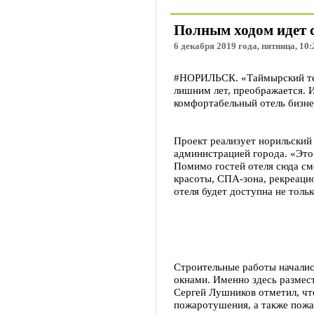
Полным ходом идет с
6 декабря 2019 года, пятница, 10:
#НОРИЛЬСК. «Таймырский теле
лишним лет, преображается. 
комфортабельный отель бизне
Проект реализует норильский
администрацией города. «Это 
Помимо гостей отеля сюда смо
красоты, СПА-зона, рекреацио
отеля будет доступна не толь
Строительные работы началис
окнами. Именно здесь размес
Сергей Лушников отметил, чт
пожаротушения, а также пожа