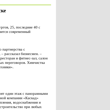
ске
гов, 25, последние 40 с
явится современный
о партнерства с
 – рассказал бизнесмен. –
ресторан и фитнес-зал, салон
вых переговоров. Химчистка
ехники».
оят один этаж с панорамными
ьной компании «Каскад»
пления, водоснабжения и
 строительство при любых