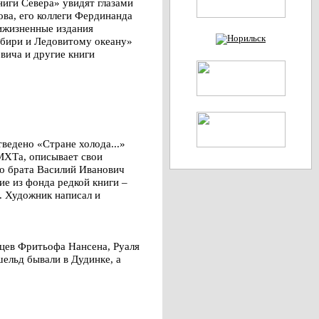
иги Севера» увидят глазами
ва, его коллеги Фердинанда
ижизненные издания
бири и Ледовитому океану»
вича и другие книги
ведено «Стране холода...»
 МХТа, описывает свои
го брата Василий Иванович
ие из фонда редкой книги –
. Художник написал и
жцев Фритьофа Нансена, Руаля
ельд бывали в Дудинке, а