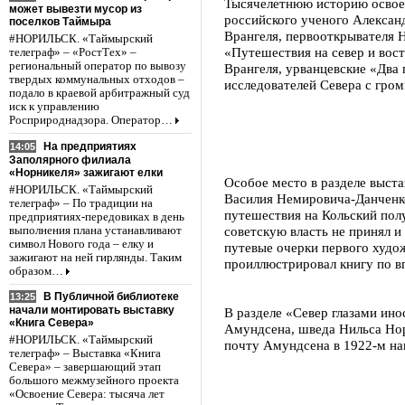
Тысячелетнюю историю освоен
может вывезти мусор из
российского ученого Алексан
поселков Таймыра
Врангеля, первооткрывателя 
#НОРИЛЬСК. «Таймырский
«Путешествия на север и во
телеграф» – «РостТех» –
региональный оператор по вывозу
Врангеля, урванцевские «Два 
твердых коммунальных отходов –
исследователей Севера с гро
подало в краевой арбитражный суд
иск к управлению
Росприроднадзора. Оператор…
На предприятиях
14:05
Заполярного филиала
«Норникеля» зажигают елки
Особое место в разделе выста
#НОРИЛЬСК. «Таймырский
Василия Немировича-Данченко,
телеграф» – По традиции на
путешествия на Кольский пол
предприятиях-передовиках в день
советскую власть не принял и
выполнения плана устанавливают
символ Нового года – елку и
путевые очерки первого худо
зажигают на ней гирлянды. Таким
проиллюстрировал книгу по вп
образом…
В Публичной библиотеке
13:25
начали монтировать выставку
В разделе «Север глазами ин
«Книга Севера»
Амундсена, шведа Нильса Нор
#НОРИЛЬСК. «Таймырский
почту Амундсена в 1922-м на
телеграф» – Выставка «Книга
Севера» – завершающий этап
большого межмузейного проекта
«Освоение Севера: тысяча лет