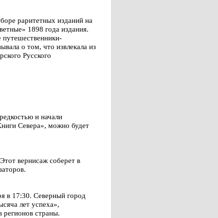
тборе раритетных изданий на
ветные» 1898 года издания.
е путешественники-
вала о том, что извлекала из
рского Русского
редкостью и начали
Книги Севера», можно будет
 Этот вернисаж соберет в
заторов.
я в 17:30. Северный город
сяча лет успеха»,
в регионов страны.