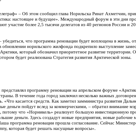
5
еграф» – Об этом сообщил глава Норильска Ринат Ахметчин, пр
ика: настоящее и будущее». Международный форум в эти дни прох
т участие более 2,5 тысячи делегатов из 40 регионов России и 20
– убедиться, что программа реновации будет воплощена в жизнь, о
в обновлении норильского жилфонда подкрепило выступление заме
 Арктики, который обозначил приоритетное развитие территории. О
отором будет реализована Стратегия развития Арктической зоны.
представлял программу реновации на апрельском форуме «Арктика
страны. В течение года город заключил несколько важных договоре
. «Что касается средств. Как заметил замминистра развития Дальн
ые деньги пойдут вслед за коммерческими, – обратил внимание мэ
, потому что «Норникель» реализует большую инвестиционную про
льшие деньги. Здесь создадут новые предприятия, новые рабочие м
аша программа реновации прошла согласование. Сейчас Министерс
ппу, которая будет решать насущные вопросы».