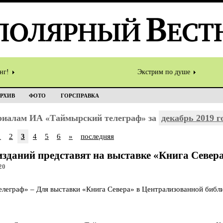
инг!
Экстрим по душе
РХИВ
ФОТО
ГОРСПРАВКА
ериалам ИА «Таймырский телеграф» за
декабрь 2019 г
1
2
3
4
5
6
»
последняя
изданий представят на выставке «Книга Север
20
еграф» – Для выставки «Книга Севера» в Централизованной библи