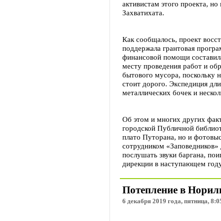
активистам этого проекта, но
Захватихата.
Как сообщалось, проект восст
поддержала грантовая прогр
финансовой помощи составила
месту проведения работ и обр
бытового мусора, поскольку 
стоит дорого. Экспедиция дли
металлических бочек и неско
Об этом и многих других факт
городской Публичной библиот
плато Путорана, но и фотовы
сотрудником «Заповедников»
послушать звуки баргана, пои
дирекции в наступающем году
Потепление в Нориль
6 декабря 2019 года, пятница, 8:0