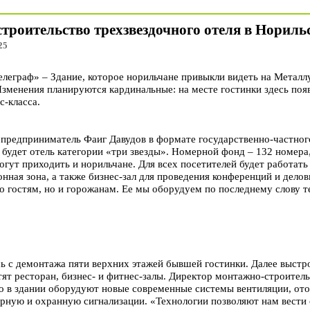
троительство трехзвездочного отеля в Нориль
25
граф» – Здание, которое норильчане привыкли видеть на Металлур
Изменения планируются кардинальные: на месте гостинки здесь по
с-класса.
 предприниматель Фаиг Давудов в формате государственно-частног
будет отель категории «три звезды». Номерной фонд – 132 номера,
гут приходить и норильчане. Для всех посетителей будет работать 
нная зона, а также бизнес-зал для проведения конференций и дело
ко гостям, но и горожанам. Ее мы оборудуем по последнему слову т
ь с демонтажа пяти верхних этажей бывшей гостинки. Далее выстр
тят ресторан, бизнес- и фитнес-залы. Директор монтажно-строител
о в здании оборудуют новые современные системы вентиляции, ото
рную и охранную сигнализации. «Технологии позволяют нам вести