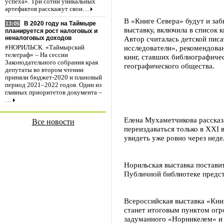
успеха». Три сотни уникальных
артефактов расскажут свои…
В «Книге Севера» будут и за
В 2020 году на Таймыре
13:05
выставку, включила в список 
планируется рост налоговых и
Автор считалась детской писа
неналоговых доходов
исследователи», рекомендован
#НОРИЛЬСК. «Таймырский
телеграф» – На сессии
книг, ставших библиографиче
Законодательного собрания края
географического общества.
депутаты во втором чтении
приняли бюджет-2020 и плановый
период 2021–2022 годов. Один из
главных приоритетов документа –
…
Елена Мухаметчикова рассказ
Все новости
переиздаваться только в ХХI
увидеть уже ровно через неде
Норильская выставка поставит
Публичной библиотеке предста
Всероссийская выставка «Кни
станет итоговым пунктом огр
задуманного «Норникелем» и 