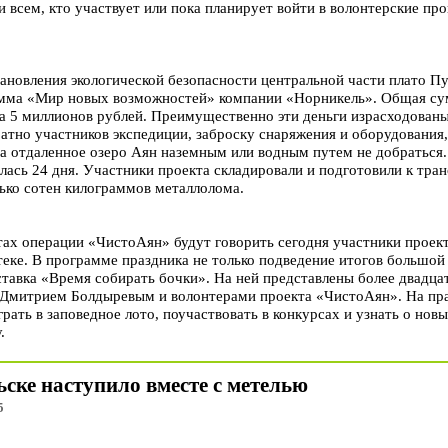
 и всем, кто участвует или пока планирует войти в волонтерские пр
ановления экологической безопасности центральной части плато Пу
амма «Мир новых возможностей» компании «Норникель». Общая су
 5 миллионов рублей. Преимущественно эти деньги израсходованы 
атно участников экспедиции, заброску снаряжения и оборудования, 
на отдаленное озеро Аян наземным или водным путем не добраться
лась 24 дня. Участники проекта складировали и подготовили к тра
лько сотен килограммов металлолома.
ах операции «ЧистоАян» будут говорить сегодня участники проект
еке. В программе праздника не только подведение итогов большой
ставка «Время собирать бочки». На ней представлены более двадца
 Дмитрием Болдыревым и волонтерами проекта «ЧистоАян». На пра
грать в заповедное лото, поучаствовать в конкурсах и узнать о но
.
ске наступило вместе с метелью
5