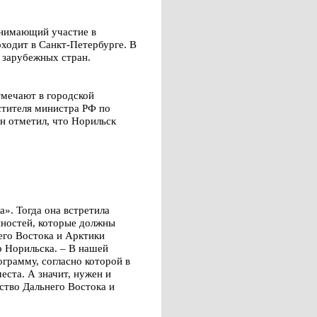
инимающий участие в
одит в Санкт-Петербурге. В
 зарубежных стран.
тмечают в городской
стителя министра РФ по
н отметил, что Норильск
». Тогда она встретила
нностей, которые должны
его Востока и Арктики
р Норильска. – В нашей
грамму, согласно которой в
еста. А значит, нужен и
тво Дальнего Востока и