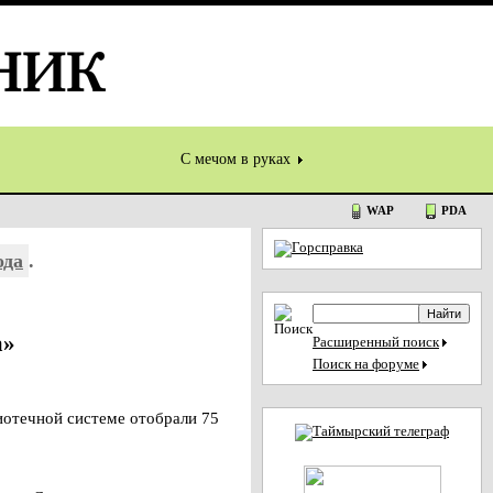
С мечом в руках
WAP
PDA
ода
.
а»
Расширенный поиск
Поиск на форуме
отечной системе отобрали 75