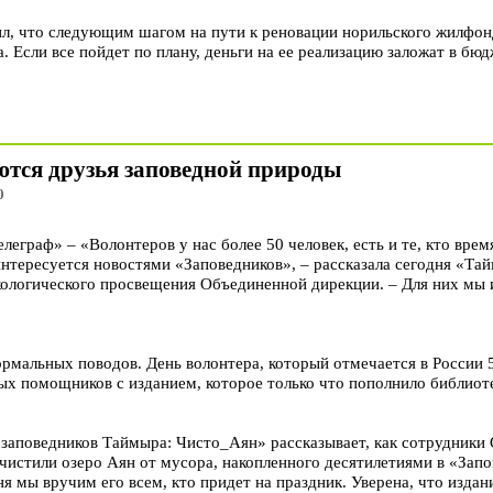
л, что следующим шагом на пути к реновации норильского жилфон
. Если все пойдет по плану, деньги на ее реализацию заложат в бюд
ются друзья заповедной природы
0
раф» – «Волонтеров у нас более 50 человек, есть и те, кто время
интересуется новостями «Заповедников», – рассказала сегодня «Та
кологического просвещения Объединенной дирекции. – Для них мы
ормальных поводов. День волонтера, который отмечается в России 
ых помощников с изданием, которое только что пополнило библиот
заповедников Таймыра: Чисто_Аян» рассказывает, как сотрудники
истили озеро Аян от мусора, накопленного десятилетиями в «Зап
я мы вручим его всем, кто придет на праздник. Уверена, что издан