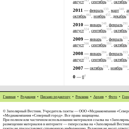
343
323
3
август
,
сентябрь
,
октябрь
133
340
2011
—
февраль
,
март
,
а
442
455
4
октябрь
,
ноябрь
,
декабрь
248
291
2010
—
январь
,
февраль
324
310
3
август
,
сентябрь
,
октябрь
199
321
2009
—
январь
,
февраль
266
293
3
август
,
сентябрь
,
октябрь
284
353
2008
—
январь
,
февраль
253
282
3
август
,
сентябрь
,
октябрь
178
204
2007
—
октябрь
,
ноябрь
4
0
—
0
Главная
•
Редакция
•
Письмо редактору
•
Реклама
•
Архив
•
Фото
•
Гор
©
Заполярный Вестник
. Учредитель газеты — ООО «Медиакомпания «Северн
«Медиакомпания «Северный город». Все права защищены.
При полном или частичном использовании материалов ссылка на «Заполярны
размещении материалов в интернете — гиперссылка на «Заполярный Вестник
газеты не предоставляет справочную информацию. Редакция не несет ответ