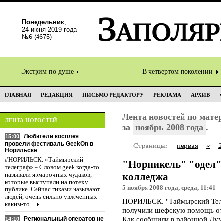
Понедельник
,
24 июня 2019 года
№6 (4675)
Экстрим по душе
В четвертом поколении
ГЛАВНАЯ
РЕДАКЦИЯ
ПИСЬМО РЕДАКТОРУ
РЕКЛАМА
АРХИВ
Лента новостей по мат
ЛЕНТА НОВОСТЕЙ
за
ноябрь 2008 года
.
Любители косплея
15:00
провели фестиваль GeekOn в
Страницы:
первая
«
Норильске
#НОРИЛЬСК. «Таймырский
"Норникель" "одел"
телеграф» – Словом geek когда-то
колледжа
называли ярмарочных чудаков,
которые выступали на потеху
5 ноября 2008 года, среда, 11:41
публике. Сейчас гиками называют
людей, очень сильно увлеченных
НОРИЛЬСК. "Таймырский Теле
каким-то…
получили шефскую помощь от
Как сообщили в районной Дум
Региональный оператор не
14:10