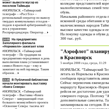
может вывезти мусор из
колледже представителей кор
поселков Таймыра
малообеспеченных семей тепл
#НОРИЛЬСК. «Таймырский
обувь.
телеграф» – «РостТех» –
Начальник районного отдела 
региональный оператор по вывозу
исконной среды обитания и т
твердых коммунальных отходов –
малочисленных народов Тайм
подало в краевой арбитражный суд
иск к управлению
высокое качество одежды и е
Росприроднадзора. Оператор…
На покупку одежды и обуви д
300 тыс. руб.
На предприятиях
14:05
Заполярного филиала
«Норникеля» зажигают елки
"Аэрофлот" планиру
#НОРИЛЬСК. «Таймырский
телеграф» – По традиции на
в Красноярск
предприятиях-передовиках в день
выполнения плана устанавливают
5 ноября 2008 года, среда, 11:29
символ Нового года – елку и
НОРИЛЬСК. "Таймырский Теле
зажигают на ней гирлянды. Таким
образом…
летать из Норильска в Красно
сообщила представитель авиа
В Публичной библиотеке
13:25
Сейчас перевозчик еженедель
начали монтировать выставку
маршруту Красноярск–Нориль
«Книга Севера»
рейсов не достаточно для уд
#НОРИЛЬСК. «Таймырский
телеграф» – Выставка «Книга
северного города. Поэтому "
Севера» – завершающий этап
дополнительные самолеты. Та
большого межмузейного проекта
запланировала на сегодня. В 
«Освоение Севера: тысяча лет
решает вопрос о дополнительн