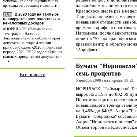
успеха». Три сотни уникальных
дальнейшем планируется вып
артефактов расскажут свои…
Красноярск шесть раз в недел
В 2020 году на Таймыре
13:05
Тарифы на перелеты, уверяет 
планируется рост налоговых и
повышения стоимости авиабил
неналоговых доходов
времени тарифная политика 
#НОРИЛЬСК. «Таймырский
Напомним, после банкротства
телеграф» – На сессии
полетов "S7" на красноярском
Законодательного собрания края
депутаты во втором чтении
краевой центр и обратно мож
приняли бюджет-2020 и плановый
"Аэрофлот".
период 2021–2022 годов. Один из
главных приоритетов документа –
…
Бумаги "Норникеля"
семь процентов
Все новости
5 ноября 2008 года, среда, 10:21
НОРИЛЬСК. "Таймырский Теле
вырос на 3,19% до 802,39 пун
По итогам торгов, состоявши
повышающего тренда стали б
на 9,46% до $40,5. Акции "Га
Бумаги "Сбербанка" составляю
Акции "Норильского никеля" в
Объем торгов на Классическо