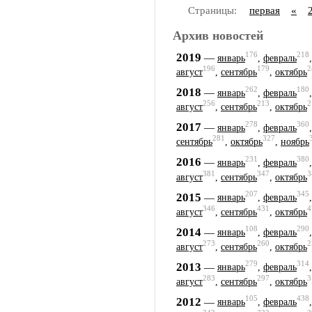
Страницы:
первая
«
Архив новостей
176
218
2019
—
январь
,
февраль
196
179
2
август
,
сентябрь
,
октябрь
262
180
2018
—
январь
,
февраль
256
213
2
август
,
сентябрь
,
октябрь
278
360
2017
—
январь
,
февраль
281
327
сентябрь
,
октябрь
,
ноябрь
231
380
2016
—
январь
,
февраль
381
347
3
август
,
сентябрь
,
октябрь
207
345
2015
—
январь
,
февраль
346
431
4
август
,
сентябрь
,
октябрь
108
290
2014
—
январь
,
февраль
273
260
2
август
,
сентябрь
,
октябрь
279
314
2013
—
январь
,
февраль
283
297
3
август
,
сентябрь
,
октябрь
105
438
2012
—
январь
,
февраль