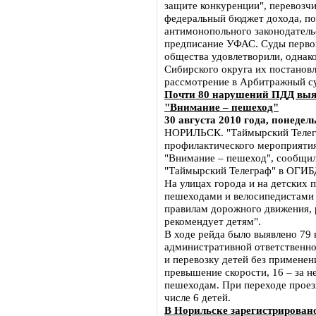
защите конкуренции", перевозч
федеральный бюджет дохода, по
антимонопольного законодатель
предписание УФАС. Суды перво
общества удовлетворили, однак
Сибирского округа их постановл
рассмотрение в Арбитражный су
Почти 80 нарушений ПДД выяв
"Внимание – пешеход"
30 августа 2010 года, понедел
НОРИЛЬСК. "Таймырский Телегр
профилактического мероприятия
"Внимание – пешеход", сообщил
"Таймырский Телеграф" в ОГИБ
На улицах города и на детских
пешеходами и велосипедистами
правилам дорожного движения, 
рекомендует детям".
В ходе рейда было выявлено 79
административной ответственно
и перевозку детей без применен
превышение скорости, 16 – за 
пешеходам. При переходе проез
числе 6 детей.
В Норильске зарегистрирован