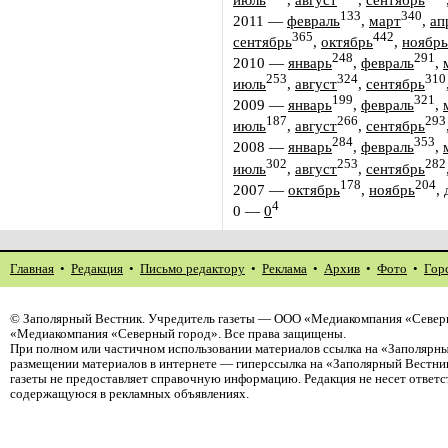
133
340
2011
—
февраль
,
март
,
ап
365
442
сентябрь
,
октябрь
,
ноябрь
248
291
2010
—
январь
,
февраль
,
253
324
310
июль
,
август
,
сентябрь
199
321
2009
—
январь
,
февраль
,
187
266
293
июль
,
август
,
сентябрь
284
353
2008
—
январь
,
февраль
,
302
253
282
июль
,
август
,
сентябрь
178
204
2007
—
октябрь
,
ноябрь
,
4
0
—
0
Главная
•
Редакция
•
Письмо редактору
•
Реклама
•
Архив
•
Фото
•
Гор
©
Заполярный Вестник
. Учредитель газеты — ООО «Медиакомпания «Северн
«Медиакомпания «Северный город». Все права защищены.
При полном или частичном использовании материалов ссылка на «Заполярны
размещении материалов в интернете — гиперссылка на «Заполярный Вестник
газеты не предоставляет справочную информацию. Редакция не несет ответ
содержащуюся в рекламных объявлениях.