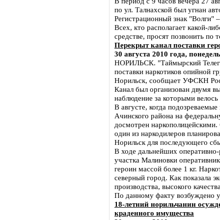
В период с 9 часов вечера 27 ав
по ул. Талнахской был угнан ав
Регистрационный знак "Волги" 
Всех, кто располагает какой-л
средстве, просят позвонить по те
Перекрыт канал поставки гер
30 августа 2010 года, понедел
НОРИЛЬСК. "Таймырский Телегр
поставки наркотиков опийной г
Норильск, сообщает УФСКН Рос
Канал был организован двумя в
наблюдение за которыми велось 
В августе, когда подозреваемые
Ачинского района на федеральн
досмотрен наркополицейскими. 
один из наркодилеров планиров
Норильск для последующего сбы
В ходе дальнейших оперативно-
участка Малиновки оперативни
героин массой более 1 кг. Нарко
северный город. Как показала э
производства, высокого качества
По данному факту возбуждено уг
18-летний норильчанин осужде
краденного имущества