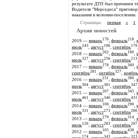
результате ДТП был причинен т
Водителя "Мерседеса" приговор
наказания в колонии-поселении.
Страницы:
первая
«
1
Архив новостей
176
218
2019
—
январь
,
февраль
,
243
196
179
июль
,
август
,
сентябрь
262
180
2018
—
январь
,
февраль
,
327
256
213
июль
,
август
,
сентябрь
278
360
2017
—
январь
,
февраль
,
281
327
сентябрь
,
октябрь
,
ноябрь
231
380
2016
—
январь
,
февраль
,
304
381
347
июль
,
август
,
сентябрь
207
345
2015
—
январь
,
февраль
,
461
346
431
июль
,
август
,
сентябрь
108
290
2014
—
январь
,
февраль
,
331
273
260
июль
,
август
,
сентябрь
279
314
2013
—
январь
,
февраль
,
126
283
297
июль
,
август
,
сентябрь
105
438
2012
—
январь
,
февраль
,
174
343
323
июль
,
август
,
сентябрь