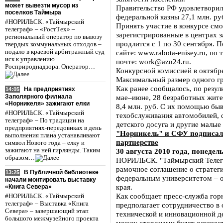
может вывезти мусор из
Правительство РФ удовлетворило
поселков Таймыра
федеральной казны 27,1 млн. ру
#НОРИЛЬСК. «Таймырский
Принять участие в конкурсе см
телеграф» – «РостТех» –
зарегистрированные в центрах 
региональный оператор по вывозу
продлится с 1 по 30 сентября.
твердых коммунальных отходов –
подало в краевой арбитражный суд
сайте: www.rabota-enisey.ru, по 
иск к управлению
почте: work@azn24.ru.
Росприроднадзора. Оператор…
Конкурсной комиссией в октябр
Максимальный размер одного гра
Как ранее сообщалось, по резул
На предприятиях
14:05
Заполярного филиала
мае–июне, 28 безработных жите
«Норникеля» зажигают елки
8,4 млн. руб. С их помощью б
#НОРИЛЬСК. «Таймырский
техобслуживания автомобилей, 
телеграф» – По традиции на
детского досуга и другие малые
предприятиях-передовиках в день
"Норникель" и СФУ подписали
выполнения плана устанавливают
партнерстве
символ Нового года – елку и
зажигают на ней гирлянды. Таким
30 августа 2010 года, понедел
образом…
НОРИЛЬСК. "Таймырский Телегр
рамочное соглашение о стратег
В Публичной библиотеке
13:25
федеральным университетом – о
начали монтировать выставку
края.
«Книга Севера»
Как сообщает пресс-служба гор
#НОРИЛЬСК. «Таймырский
телеграф» – Выставка «Книга
предполагает сотрудничество в 
Севера» – завершающий этап
технической и инновационной д
большого межмузейного проекта
между сторонами будет осущест