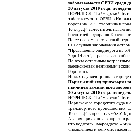
заболеваемости ОРВИ среди дет
30 августа 2010 года, понедел
НОРИЛЬСК. "Таймырский Телегр
заболеваемости ОРВИ в Норильс
порога на 14%, сообщила в пон
Телеграф" заместитель начальни
Роспотребнадзора по Красноярс
По ее словам, за отчетный перио
619 случаев заболевания остро
"Превышение эпидпорога на 6% 
7 до 14 лет", – рассказала собес
По всем остальным возрастным 
зафиксирован неэпидемический 
Горшкова.
Новых случаев гриппа в городе 
Норильский суд приговорил в
причинен тяжкий вред здоров
30 августа 2010 года, понедел
НОРИЛЬСК. "Таймырский Телегр
Норильского городского суда в
транспортного происшествия, 
Телеграф" в пресс-службе УВД п
Авария произошла в апреле в ра
что водитель "Мерседеса" – муж
управлением и допустил наезд 