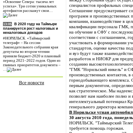
«Освоение Севера: тысяча лет
специалистов профильных специ
успеха». Три сотни уникальных
Соглашение предусматривает с
артефактов расскажут свои…
программ и производственных п
компании, взаимодействие в це
В 2020 году на Таймыре
13:05
квалификации персонала ГМК, п
планируется рост налоговых и
на обучение в СФУ с последующ
неналоговых доходов
соответствии с соглашением, го
#НОРИЛЬСК. «Таймырский
участвовать в формировании уч
телеграф» – На сессии
Законодательного собрания края
стандартов, оценке качества по
депутаты во втором чтении
и вуз будут также взаимодейств
приняли бюджет-2020 и плановый
разработок и НИОКР для предпр
период 2021–2022 годов. Один из
созданию высокотехнологичного
главных приоритетов документа –
"ГМК "Норильский никель" и С
…
производственных контактов, в 
горнодобывающего комплекса. О
Все новости
первым документом, определя
как стратегическое. Мы надеемс
позволит нам наиболее полно и
интеллектуальный потенциал Кра
генерального директора компан
В Норильске угнан автомобил
30 августа 2010 года, понедел
НОРИЛЬСК. "Таймырский Телегр
требуется помощь горожан.