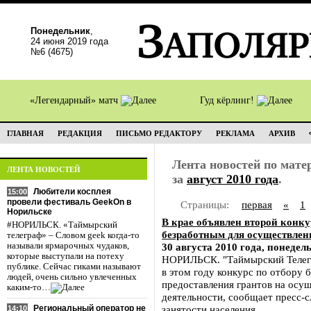
Понедельник
,
24 июня 2019 года
№6 (4675)
«Легендарный» матч
Гуд кёрлинг!
ГЛАВНАЯ
РЕДАКЦИЯ
ПИСЬМО РЕДАКТОРУ
РЕКЛАМА
АРХИВ
Лента новостей по мат
ЛЕНТА НОВОСТЕЙ
за
август 2010 года
.
Любители косплея
15:00
провели фестиваль GeekOn в
Страницы:
первая
«
1
Норильске
В крае объявлен второй конку
#НОРИЛЬСК. «Таймырский
безработным для осуществлен
телеграф» – Словом geek когда-то
называли ярмарочных чудаков,
30 августа 2010 года, понедел
которые выступали на потеху
НОРИЛЬСК. "Таймырский Телегр
публике. Сейчас гиками называют
в этом году конкурс по отбору 
людей, очень сильно увлеченных
предоставления грантов на осу
каким-то…
деятельности, сообщает пресс-с
Региональный оператор не
занятости населения.
14:10