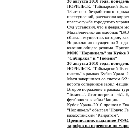
30 августа 2010 года, понедел
НОРИЛЬСК. "Таймырский Телегр
18-летнего безработного горож
преступлений, рассказали корр
пресс-службе городского управл
Суд установил, что в феврале мо
Михайличенко автомобиль "ВАЗ-
сбывал имущество, которое, как
Норильчанин осужден на 3 года
колонии общего режима. Пригово
МФК "Норникель" на Кубке У
"Сибиряка" и "Тюмени"
30 августа 2010 года, понедел
НОРИЛЬСК. "Таймырский Телег
никель" в рамках Кубка Урала–2
Матч завершился со счетом 6:2 
ворота соперников забил Чащин
Второе поражение в рамках тур
"Тюмень". Итог встречи – 6:1. 
футболистов забил Чащин.
Кубок Урала–2010 прошел в Ек
"Норникель" обыграл "Новую Ге
казахстанским "Кайратом".
Предписание, выданное УФАС
тарифов на перевозки по мар