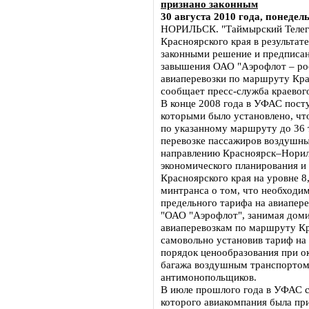
признано законным
30 августа 2010 года, понедел
НОРИЛЬСК. "Таймырский Телегр
Красноярского края в результат
законными решение и предписа
завышения ОАО "Аэрофлот – рос
авиаперевозки по маршруту Кр
сообщает пресс-служба краевог
В конце 2008 года в УФАС пост
которыми было установлено, чт
по указанному маршруту до 36 
перевозке пассажиров воздушны
направлению Красноярск–Норил
экономического планирования 
Красноярского края на уровне 8
минтранса о том, что необходи
предельного тарифа на авиапере
"ОАО "Аэрофлот", занимая дом
авиаперевозкам по маршруту К
самовольно установив тариф на
порядок ценообразования при ок
багажа воздушным транспортом"
антимонопольщиков.
В июле прошлого года в УФАС со
которого авиакомпания была пр