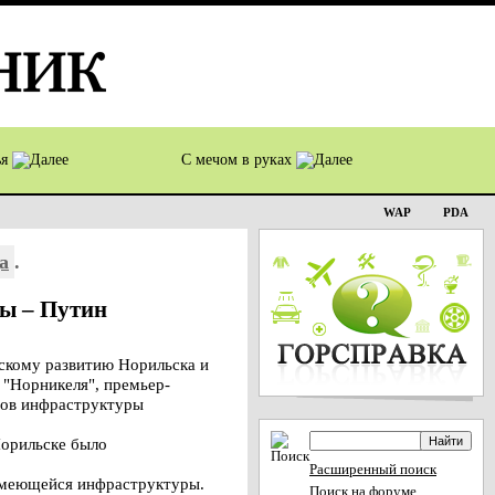
ья
С мечом в руках
WAP
PDA
а
.
ы – Путин
скому развитию Норильска и
 "Норникеля", премьер-
тов инфраструктуры
Норильске было
Расширенный поиск
 имеющейся инфраструктуры.
Поиск на форуме