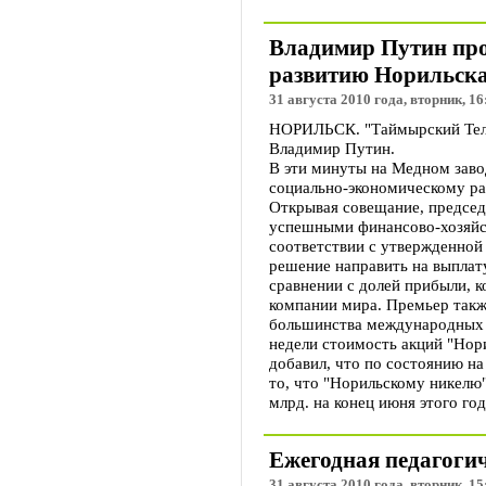
Владимир Путин про
развитию Норильска
31 августа 2010 года, вторник, 16
НОРИЛЬСК. "Таймырский Телег
Владимир Путин.
В эти минуты на Медном заво
социально-экономическому ра
Открывая совещание, председа
успешными финансово-хозяйст
соответствии с утвержденной
решение направить на выплат
сравнении с долей прибыли, 
компании мира. Премьер такж
большинства международных г
недели стоимость акций "Нор
добавил, что по состоянию н
то, что "Норильскому никелю"
млрд. на конец июня этого год
Ежегодная педагогич
31 августа 2010 года, вторник, 15