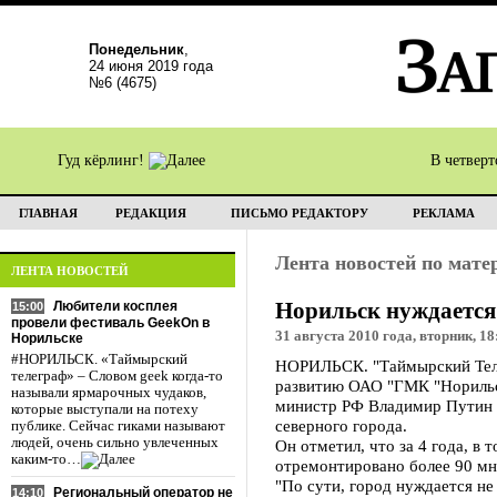
Понедельник
,
24 июня 2019 года
№6 (4675)
Гуд кёрлинг!
В четвер
ГЛАВНАЯ
РЕДАКЦИЯ
ПИСЬМО РЕДАКТОРУ
РЕКЛАМА
Лента новостей по мат
ЛЕНТА НОВОСТЕЙ
Норильск нуждается
Любители косплея
15:00
провели фестиваль GeekOn в
31 августа 2010 года, вторник, 18
Норильске
#НОРИЛЬСК. «Таймырский
НОРИЛЬСК. "Таймырский Теле
телеграф» – Словом geek когда-то
развитию ОАО "ГМК "Норильск
называли ярмарочных чудаков,
министр РФ Владимир Путин 
которые выступали на потеху
северного города.
публике. Сейчас гиками называют
людей, очень сильно увлеченных
Он отметил, что за 4 года, 
каким-то…
отремонтировано более 90 мн
"По сути, город нуждается н
Региональный оператор не
14:10