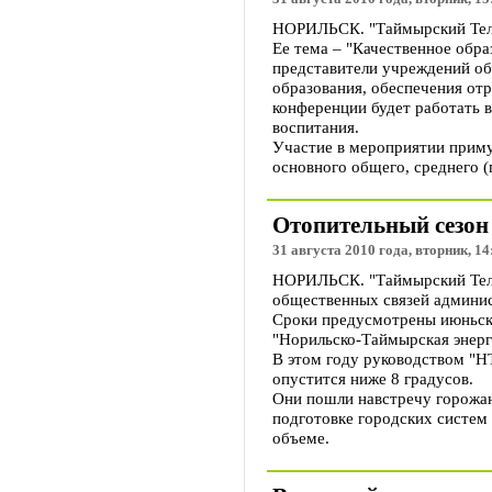
НОРИЛЬСК. "Таймырский Телег
Ее тема – "Качественное обра
представители учреждений об
образования, обеспечения от
конференции будет работать 
воспитания.
Участие в мероприятии приму
основного общего, среднего (
Отопительный сезон 
31 августа 2010 года, вторник, 14
НОРИЛЬСК. "Таймырский Телег
общественных связей админис
Сроки предусмотрены июньски
"Норильско-Таймырская энер
В этом году руководством "Н
опустится ниже 8 градусов.
Они пошли навстречу горожан
подготовке городских систем
объеме.