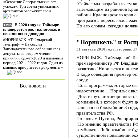
«Освоение Севера: тысяча лет
"Сейчас мы разрабатываем ко
успеха». Три сотни уникальных
выезжающим из районов Крайн
артефактов расскажут свои…
районы Красноярского края с
программы переселялось ежег
В 2020 году на Таймыре
По его словам, сегодня долж
13:05
планируется рост налоговых и
неналоговых доходов
#НОРИЛЬСК. «Таймырский
"Норникель" и Росп
телеграф» – На сессии
Законодательного собрания края
31 августа 2010 года, вторник, 17
депутаты во втором чтении
НОРИЛЬСК. "Таймырский Теле
приняли бюджет-2020 и плановый
премьер-министр РФ Владими
период 2021–2022 годов. Один из
главных приоритетов документа –
развитию "Норильского никеля
…
В ходе совещания премьер ос
среду.
"Есть программы, которые свя
Все новости
недостаточно… Норильск вклю
"Достигнута договоренность 
компанией, в котором будут 
веществ на ближайшие 3 года,
правительства РФ.
По словам Путина, Росприрод
"По мнению правительства РФ
комбината. Либо комбинат буд
существенном повышении эко