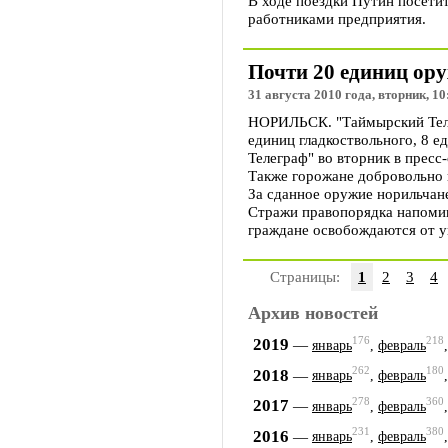
В ходе поездки Путин посети
работниками предприятия.
Почти 20 единиц ору
31 августа 2010 года, вторник, 10
НОРИЛЬСК. "Таймырский Телег
единиц гладкоствольного, 8 е
Телеграф" во вторник в пресс
Также горожане добровольно 
За сданное оружие норильчан
Стражи правопорядка напомин
граждане освобождаются от уг
Страницы:
1
2
3
4
Архив новостей
176
218
2019
—
январь
,
февраль
262
180
2018
—
январь
,
февраль
278
360
2017
—
январь
,
февраль
231
380
2016
—
январь
,
февраль