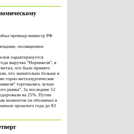
ономическому
рибыл премьер-министр РФ
вещание, посвященное
целом характеризуется
ода выручка "Норникеля", в
метил, что было принято
ли, что значительно больше в
ие горно-металлургические
рникеля" торговались лучше
го рынка". За последние 52
подорожали на 25%. Путин
ным моментом он обозначил и
 начало прошлого года до $3
етверг