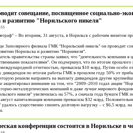
водит совещание, посвященное социально-эк
 и развитию "Норильского никеля"
:55
раф" – Во вторник, 31 августа, в Норильск с рабочим визитом п
де Заполярного филиала ГМК "Норильский никель" он проводит со
звитию Норильска и развитию "Норникеля".
тель правительства страны заявил, что "деятельность компании в 
венными показателями". Он подчеркнул, что по итогам прошлого г
 международной отчетностью, превысила $10 млрд. Путин особо от
у дивидендов по итогам работы ГМК в прошлом году 50% от прибы
которую решили направить на выплату дивидендов другие крупнейш
е акцентировал внимание на том, что "2009–2010 годах акции "Но
орно-металлургических компаний и даже лучше мирового фондово
ильского никеля" увеличилась на 57%, а сначала года бумаги ГМК 
а август капитализация компании превысила $32 млрд. Положитель
 удалось существенно снизить долговую нагрузку – с $6,5 млрд. на
а.
еская конференция состоится в Норильске в ч
:10