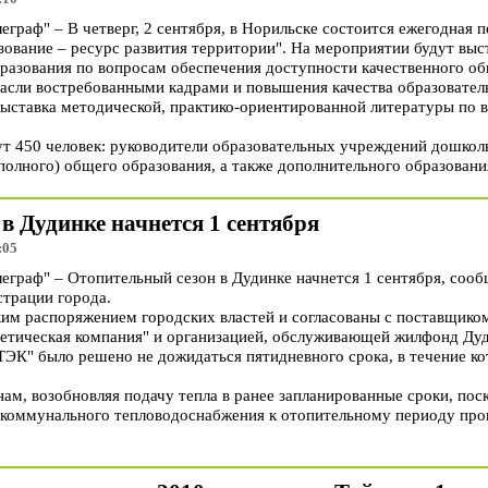
раф" – В четверг, 2 сентября, в Норильске состоится ежегодная п
зование – ресурс развития территории". На мероприятии будут выс
разования по вопросам обеспечения доступности качественного о
расли востребованными кадрами и повышения качества образователь
выставка методической, практико-ориентированной литературы по 
т 450 человек: руководители образовательных учреждений дошколь
полного) общего образования, а также дополнительного образовани
в Дудинке начнется 1 сентября
:05
раф" – Отопительный сезон в Дудинке начнется 1 сентября, сооб
трации города.
м распоряжением городских властей и согласованы с поставщико
гетическая компания" и организацией, обслуживающей жилфонд Ду
ТЭК" было решено не дожидаться пятидневного срока, в течение ко
ам, возобновляя подачу тепла в ранее запланированные сроки, пос
 коммунального тепловодоснабжения к отопительному периоду про