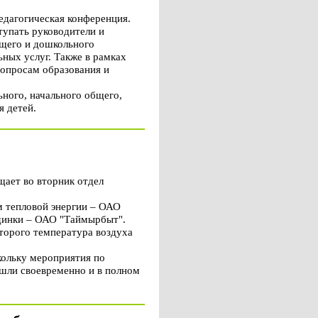
едагогическая конференция.
тупать руководители и
бщего и дошкольного
ных услуг. Также в рамках
вопросам образования и
ного, начального общего,
я детей.
щает во вторник отдел
м тепловой энергии – ОАО
динки – ОАО "Таймырбыт".
торого температура воздуха
кольку мероприятия по
шли своевременно и в полном