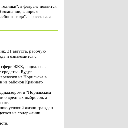
техники", в феврале появится
й компании, в апреле
ебного года", – рассказала
к, 31 августа, рабочую
ода и ознакомится с
в сфере ЖКХ, социальная
 средства. Будут
еревозки из Норильска в
н из районов Крайнего
роднадзором и "Норильским
ению вредных выбросов, а
ьске.
ению условий жизни граждан
щегося на содержании
ств.