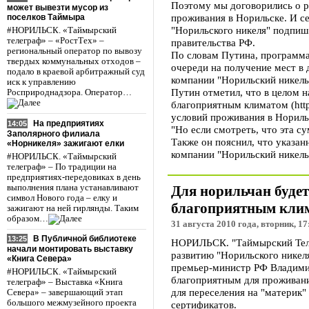
Поэтому мы договорились о р
может вывезти мусор из
проживания в Норильске. И с
поселков Таймыра
"Норильского никеля" подпишу
#НОРИЛЬСК. «Таймырский
телеграф» – «РостТех» –
правительства РФ.
региональный оператор по вывозу
По словам Путина, программа 
твердых коммунальных отходов –
очереди на получение мест в 
подало в краевой арбитражный суд
компании "Норильский никель"
иск к управлению
Путин отметил, что в целом 
Росприроднадзора. Оператор…
благоприятным климатом (http
условий проживания в Норильс
На предприятиях
14:05
"Но если смотреть, что эта су
Заполярного филиала
Также он пояснил, что указан
«Норникеля» зажигают елки
компании "Норильский никель
#НОРИЛЬСК. «Таймырский
телеграф» – По традиции на
предприятиях-передовиках в день
выполнения плана устанавливают
Для норильчан будет
символ Нового года – елку и
благоприятным кли
зажигают на ней гирлянды. Таким
образом…
31 августа 2010 года, вторник, 17
В Публичной библиотеке
13:25
НОРИЛЬСК. "Таймырский Теле
начали монтировать выставку
развитию "Норильского никел
«Книга Севера»
премьер-министр РФ Владимир
#НОРИЛЬСК. «Таймырский
благоприятным для проживани
телеграф» – Выставка «Книга
для переселения на "материк"
Севера» – завершающий этап
большого межмузейного проекта
сертификатов.