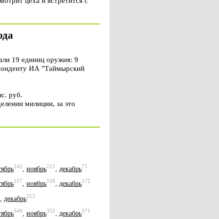
отрит цеха и встретится с
ода
ли 19 единиц оружия: 9
еспонденту ИА "Таймырский
с. руб.
елении милиции, за это
242
212
71
тябрь
,
ноябрь
,
декабрь
217
216
172
тябрь
,
ноябрь
,
декабрь
212
,
декабрь
349
352
371
тябрь
,
ноябрь
,
декабрь