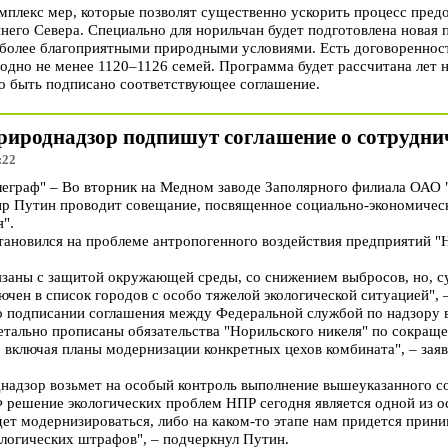
мплекс мер, которые позволят существенно ускорить процесс пред
его Севера. Специально для норильчан будет подготовлена новая 
 более благоприятными природными условиями. Есть договоренност
одно не менее 1120–1126 семей. Программа будет рассчитана лет н
но быть подписано соответствующее соглашение.
рироднадзор подпишут соглашение о сотруднич
:22
граф" – Во вторник на Медном заводе Заполярного филиала ОАО 
р Путин проводит совещание, посвященное социально-экономичес
".
тановился на проблеме антропогенного воздействия предприятий 
заны с защитой окружающей среды, со снижением выбросов, но, су
чен в список городов с особо тяжелой экологической ситуацией", 
о подписании соглашения между Федеральной службой по надзору 
детально прописаны обязательства "Норильского никеля" по сокра
 включая планы модернизации конкретных цехов комбината", – зая
надзор возьмет на особый контроль выполнение вышеуказанного с
 решение экологических проблем НПР сегодня является одной из о
ет модернизироваться, либо на каком-то этапе нам придется прин
логических штрафов", – подчеркнул Путин.