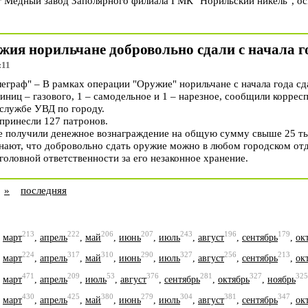
т Медный завод Заполярного филиала ГМК "Норильский никель", осм
жия норильчане добровольно сдали с начала г
:11
раф" – В рамках операции "Оружие" норильчане с начала года сда
диниц – газового, 1 – самодельное и 1 – нарезное, сообщили корр
-службе УВД по городу.
принесли 127 патронов.
е получили денежное вознаграждение на общую сумму свыше 25 ты
ают, что добровольно сдать оружие можно в любом городском отд
оловной ответственности за его незаконное хранение.
»
последняя
213
222
206
207
243
196
179
,
март
,
апрель
,
май
,
июнь
,
июль
,
август
,
сентябрь
,
ок
224
317
310
290
327
256
213
,
март
,
апрель
,
май
,
июнь
,
июль
,
август
,
сентябрь
,
ок
471
209
53
376
281
327
325
,
март
,
апрель
,
июль
,
август
,
сентябрь
,
октябрь
,
ноябрь
430
425
380
279
304
381
347
,
март
,
апрель
,
май
,
июнь
,
июль
,
август
,
сентябрь
,
ок