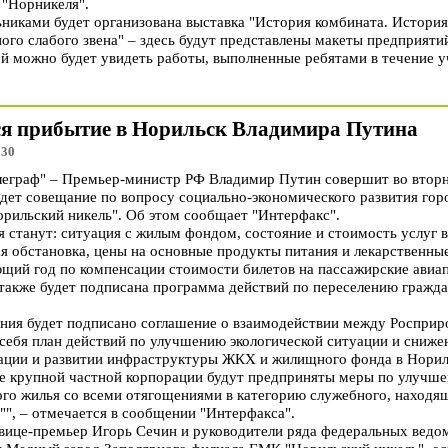
 "Норникеля".
никами будет организована выставка "История комбината. История 
ого слабого звена" – здесь будут представлены макеты предприяти
ой можно будет увидеть работы, выполненные ребятами в течение уч
ся прибытие в Норильск Владимира Путина
:30
граф" – Премьер-министр РФ Владимир Путин совершит во вторни
едет совещание по вопросу социально-экономического развития гор
ильский никель". Об этом сообщает "Интерфакс".
станут: ситуация с жилым фондом, состояние и стоимость услуг 
я обстановка, цены на основные продукты питания и лекарственные
щий год по компенсации стоимости билетов на пассажирские авиап
 также будет подписана программа действий по переселению гражда
ания будет подписано соглашение о взаимодействии между Роспри
 себя план действий по улучшению экологической ситуации и сниж
ации и развитии инфраструктуры ЖКХ и жилищного фонда в Норил
е крупной частной корпорации будут предприняты меры по улучш
го жилья со всеми отягощениями в категорию служебного, находя
"", – отмечается в сообщении "Интерфакса".
вице-премьер Игорь Сечин и руководители ряда федеральных ведом