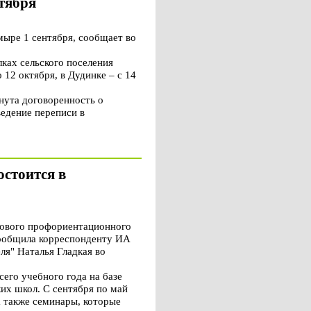
нтября
ыре 1 сентября, сообщает во
лках сельского поселения
 12 октября, в Дудинке – с 14
нута договоренность о
едение переписи в
стоится в
нового профориентационного
сообщила корреспонденту ИА
я" Наталья Гладкая во
сего учебного года на базе
их школ. С сентября по май
а также семинары, которые