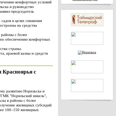
еспечению комфортных условий
льска и руководство
заявил председатель
 садов в целях снижения
построены на средства
 районы с более
му по обеспечению комфортных
ьства страны.
а, краевой казны и средств
ы Красноярья с
ому развитию Норильска и
"ГМК "Норильский никель",
ска в районы с более
 получение жилищных субсидий
более 100–150 жилищных