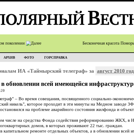
том поколении
Бесконечная красота Помор
АРХИВ
ФОТО
ГОРСПРАВКА
ериалам ИА «Таймырский телеграф» за
август 2010 год
 в обновлении всей имеющейся инфраструктур
:20
граф" – Во время совещания, посвященного социально-экономиче
ий никель", которое проходит в эти минуты на Медном заводе ЗФ
остановился на проблеме аварийного состояния жилфонда и объек
в том числе на средства Фонда содействия реформированию ЖКХ, в 
огоквартирных домов, в которых проживают 22 тыс. граждан.
е в капитальном ремонте отдельных объектов, а в обновлении всей