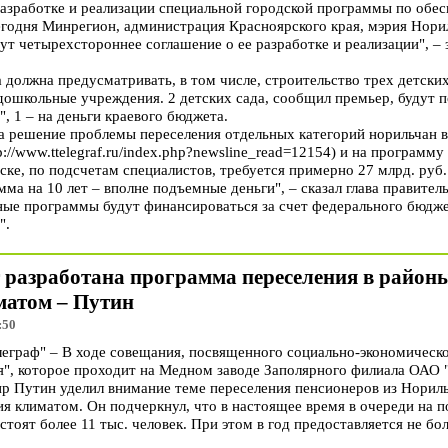
азработке и реализации специальной городской программы по об
егодня Минрегион, администрация Красноярского края, мэрия Нори
т четырехстороннее соглашение о ее разработке и реализации", – 
должна предусматривать, в том числе, строительство трех детских
дошкольные учреждения. 2 детских сада, сообщил премьер, будут 
, 1 – на деньги краевого бюджета.
на решение проблемы переселения отдельных категорий норильчан в
://www.ttelegraf.ru/index.php?newsline_read=12154) и на програм
ке, по подсчетам специалистов, требуется примерно 27 млрд. руб.
мма на 10 лет – вполне подъемные деньги", – сказал глава правител
ные программы будут финансироваться за счет федерального бюджет
".
 разработана программа переселения в район
матом – Путин
:50
граф" – В ходе совещания, посвященного социально-экономическ
я", которое проходит на Медном заводе Заполярного филиала ОАО 
 Путин уделил внимание теме переселения пенсионеров из Нориль
я климатом. Он подчеркнул, что в настоящее время в очереди на
 стоят более 11 тыс. человек. При этом в год предоставляется не 