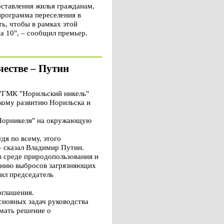
оставления жилья гражданам,
программа переселения в
ь, чтобы в рамках этой
а 10", – сообщил премьер.
естве – Путин
"ГМК "Норильский никель"
кому развитию Норильска и
"Норникеля" на окружающую
дя по всему, этого
– сказал Владимир Путин.
в среде природопользования и
щению выбросов загрязняющих
вил председатель
оглашения.
сновных задач руководства
имать решение о