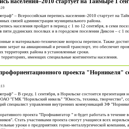
ись населения–2010 стартует на Таймыре 1 се
:20
раф" – Всероссийская перепись населения–2010 стартует на Тайм
нных связей администрации муниципального района.
репись населения пройдет в период с 1 по 12 сентября, в семи посе
 в пяти дудинских поселках и в городском поселении Диксон – с 1 по
нные и материально-технические вопросы переписи. Также достиг
ии затрат на авиационный и речной транспорт, это обеспечит пров
х территориях района в установленные сроки.
 территориях, имеющих специальные контингенты населения.
 профориентационного проекта "Норникеля" со
:13
раф" – В среду, 1 сентября, в Норильске состоится презентация 
 ОАО "ГМК "Норильский никель" "Юность, техника, творчество", 
ий специалист управления внутренних коммуникаций ЗФ "Норникел
оративного проекта "Профнавигатор " и будет работать в течение в
ников". Стать участниками проекта смогут учащиеся всех норильск
тельные уроки о предприятиях горно-металлургической компании, 