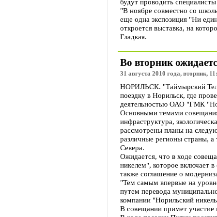
будут проводить специалисты
"В ноябре совместно со школь
еще одна экспозиция "Ни един
откроется выставка, на котор
Гладкая.
Во вторник ожидает
31 августа 2010 года, вторник, 11
НОРИЛЬСК. "Таймырский Теле
поездку в Норильск, где пров
деятельностью ОАО "ГМК "Нор
Основными темами совещания 
инфраструктура, экологическа
рассмотрены планы на следую
различные регионы страны, а
Севера.
Ожидается, что в ходе совещ
никелем", которое включает в
также соглашение о модерниз
"Тем самым впервые на уровн
путем перевода муниципально
компании "Норильский никель
В совещании примет участие 