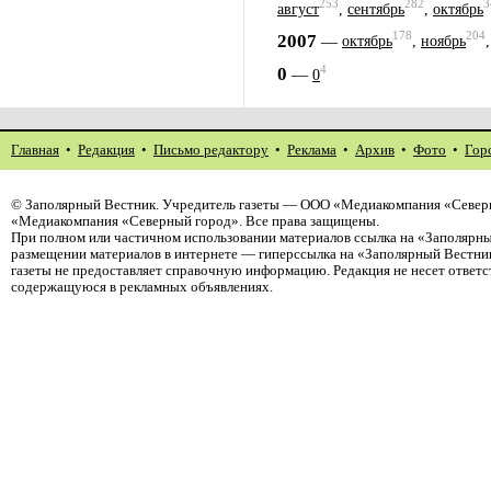
253
282
3
август
,
сентябрь
,
октябрь
178
204
2007
—
октябрь
,
ноябрь
4
0
—
0
Главная
•
Редакция
•
Письмо редактору
•
Реклама
•
Архив
•
Фото
•
Гор
©
Заполярный Вестник
. Учредитель газеты — ООО «Медиакомпания «Северн
«Медиакомпания «Северный город». Все права защищены.
При полном или частичном использовании материалов ссылка на «Заполярны
размещении материалов в интернете — гиперссылка на «Заполярный Вестник
газеты не предоставляет справочную информацию. Редакция не несет ответ
содержащуюся в рекламных объявлениях.