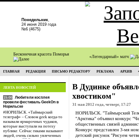
Понедельник
,
24 июня 2019 года
№6 (4675)
Бесконечная красота Поморья
«Легендарный» матч
ГЛАВНАЯ
РЕДАКЦИЯ
ПИСЬМО РЕДАКТОРУ
РЕКЛАМА
АРХИВ
В Дудинке объявл
ЛЕНТА НОВОСТЕЙ
хвостиком"
Любители косплея
15:00
провели фестиваль GeekOn в
31 мая 2012 года, четверг, 17:27
Норильске
#НОРИЛЬСК. «Таймырский
НОРИЛЬСК. "Таймырский Телег
телеграф» – Словом geek когда-то
"Арктика" объявил конкурс "Ч
называли ярмарочных чудаков,
общественных связей админис
которые выступали на потеху
Конкурс представлен 3-мя ном
публике. Сейчас гиками называют
детский рисунок "Рисуем четв
людей, очень сильно увлеченных