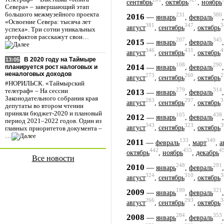
сентябрь
,
октябрь
,
ноябрь
Севера» – завершающий этап
большого межмузейного проекта
231
380
2016
—
январь
,
февраль
«Освоение Севера: тысяча лет
381
347
3
август
,
сентябрь
,
октябрь
успеха». Три сотни уникальных
артефактов расскажут свои…
207
345
2015
—
январь
,
февраль
346
431
4
август
,
сентябрь
,
октябрь
В 2020 году на Таймыре
13:05
108
290
2014
—
планируется рост налоговых и
январь
,
февраль
неналоговых доходов
273
260
2
август
,
сентябрь
,
октябрь
#НОРИЛЬСК. «Таймырский
279
314
2013
телеграф» – На сессии
—
январь
,
февраль
Законодательного собрания края
283
297
3
август
,
сентябрь
,
октябрь
депутаты во втором чтении
приняли бюджет-2020 и плановый
105
438
2012
—
январь
,
февраль
период 2021–2022 годов. Один из
343
323
3
август
,
сентябрь
,
октябрь
главных приоритетов документа –
…
133
340
2011
—
февраль
,
март
,
а
442
455
4
октябрь
,
ноябрь
,
декабрь
Все новости
248
291
2010
—
январь
,
февраль
324
310
3
август
,
сентябрь
,
октябрь
199
321
2009
—
январь
,
февраль
266
293
3
август
,
сентябрь
,
октябрь
284
353
2008
—
январь
,
февраль