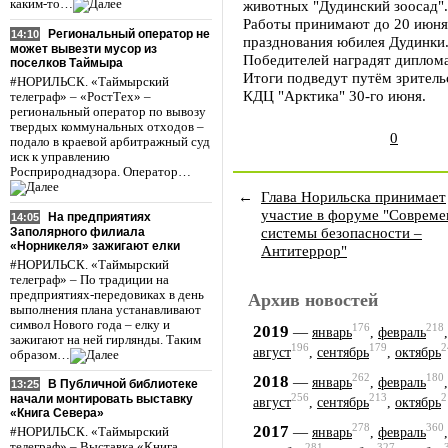
каким-то…
животных "Дудинский зоосад".
Работы принимают до 20 июня.
Региональный оператор не
14:10
празднования юбилея Дудинки
может вывезти мусор из
Победителей наградят диплом
поселков Таймыра
Итоги подведут путём зрительс
#НОРИЛЬСК. «Таймырский
КДЦ "Арктика" 30-го июня.
телеграф» – «РостТех» –
региональный оператор по вывозу
твердых коммунальных отходов –
0
подало в краевой арбитражный суд
иск к управлению
Росприроднадзора. Оператор…
←
Глава Норильска принимает
участие в форуме "Соврем
На предприятиях
14:05
системы безопасности –
Заполярного филиала
«Норникеля» зажигают елки
Антитеррор"
#НОРИЛЬСК. «Таймырский
телеграф» – По традиции на
предприятиях-передовиках в день
Архив новостей
выполнения плана устанавливают
символ Нового года – елку и
176
218
2019
—
январь
,
февраль
зажигают на ней гирлянды. Таким
196
179
2
август
,
сентябрь
,
октябрь
образом…
262
180
2018
—
январь
,
февраль
В Публичной библиотеке
13:25
256
213
2
начали монтировать выставку
август
,
сентябрь
,
октябрь
«Книга Севера»
278
360
2017
—
январь
,
февраль
#НОРИЛЬСК. «Таймырский
телеграф» – Выставка «Книга
281
327