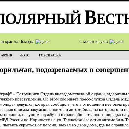
ная красота Поморья
С мечом в руках
АРХИВ
ФОТО
ГОРСПРАВКА
орильчан, подозреваемых в совершен
раф" – Сотрудники Отдела вневедомственной охраны задержаны т
яжкого преступления. Об этом сообщает пресс-служба Отдела МВД
молодая девушка, которая сообщила, что в отношении нее была п
певшая описала злоумышленников и автомобиль, на котором они п
м полиции, несущим службу по охране общественного порядка на у
ВД России по Норильску на ул. Талнахской заметил автомобиль T
пытаясь скрыться от погони, заехал во двор дома, где не справил