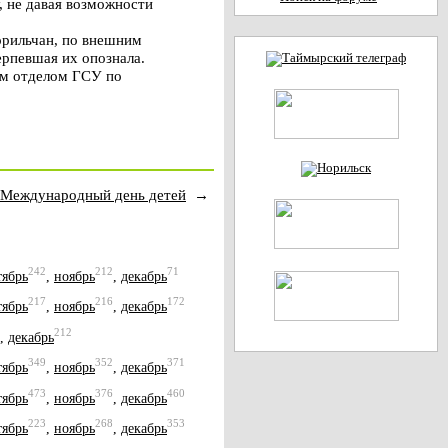
, не давая возможности
орильчан, по внешним
ерпевшая их опознала.
ым отделом ГСУ по
 Международный день детей
→
242
212
71
тябрь
,
ноябрь
,
декабрь
217
216
172
тябрь
,
ноябрь
,
декабрь
212
,
декабрь
349
352
371
тябрь
,
ноябрь
,
декабрь
473
376
460
тябрь
,
ноябрь
,
декабрь
223
268
353
тябрь
,
ноябрь
,
декабрь