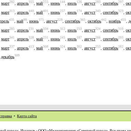
282
355
255
144
126
283
297
,
март
,
апрель
,
май
,
июнь
,
июль
,
август
,
сентябрь
,
ок
313
440
401
257
174
343
323
,
март
,
апрель
,
май
,
июнь
,
июль
,
август
,
сентябрь
,
ок
435
88
375
228
365
442
455
прель
,
май
,
июнь
,
август
,
сентябрь
,
октябрь
,
ноябрь
,
д
285
231
334
312
253
324
310
,
март
,
апрель
,
май
,
июнь
,
июль
,
август
,
сентябрь
,
ок
341
328
251
245
187
266
293
,
март
,
апрель
,
май
,
июнь
,
июль
,
август
,
сентябрь
,
ок
337
413
308
324
302
253
282
,
март
,
апрель
,
май
,
июнь
,
июль
,
август
,
сентябрь
,
ок
309
,
декабрь
справка
•
Карта сайта
ый город». Издатель - ООО «Медиакомпания «Северный город». Все права з