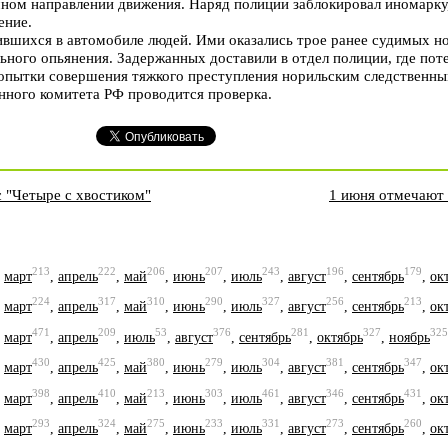
ечном направлении движения. Наряд полиции заблокировал иномарку
ение.
вшихся в автомобиле людей. Ими оказались трое ранее судимых н
ьного опьянения. Задержанных доставили в отдел полиции, где пот
попытки совершения тяжкого преступления норильским следственн
нного комитета РФ проводится проверка.
 "Четыре с хвостиком"
1 июня отмечают
213
222
206
207
243
196
179
,
март
,
апрель
,
май
,
июнь
,
июль
,
август
,
сентябрь
,
ок
224
317
310
290
327
256
213
,
март
,
апрель
,
май
,
июнь
,
июль
,
август
,
сентябрь
,
ок
471
209
53
376
281
327
325
,
март
,
апрель
,
июль
,
август
,
сентябрь
,
октябрь
,
ноябрь
430
425
380
279
304
381
347
,
март
,
апрель
,
май
,
июнь
,
июль
,
август
,
сентябрь
,
ок
398
410
213
303
461
346
431
,
март
,
апрель
,
май
,
июнь
,
июль
,
август
,
сентябрь
,
ок
293
324
275
233
331
273
260
,
март
,
апрель
,
май
,
июнь
,
июль
,
август
,
сентябрь
,
ок