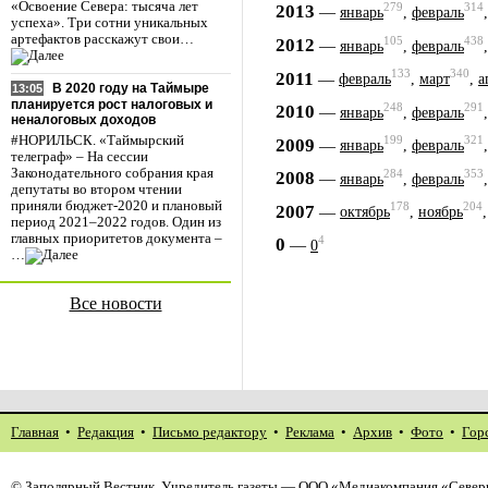
«Освоение Севера: тысяча лет
279
314
2013
—
январь
,
февраль
успеха». Три сотни уникальных
артефактов расскажут свои…
105
438
2012
—
январь
,
февраль
133
340
2011
—
февраль
,
март
,
а
В 2020 году на Таймыре
13:05
планируется рост налоговых и
248
291
2010
—
январь
,
февраль
неналоговых доходов
#НОРИЛЬСК. «Таймырский
199
321
2009
—
январь
,
февраль
телеграф» – На сессии
Законодательного собрания края
284
353
2008
—
январь
,
февраль
депутаты во втором чтении
приняли бюджет-2020 и плановый
178
204
2007
—
октябрь
,
ноябрь
период 2021–2022 годов. Один из
главных приоритетов документа –
4
0
—
0
…
Все новости
Главная
•
Редакция
•
Письмо редактору
•
Реклама
•
Архив
•
Фото
•
Гор
©
Заполярный Вестник
. Учредитель газеты — ООО «Медиакомпания «Северн