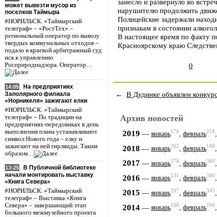
занесло и развернуло во встр
может вывезти мусор из
нарушителю продолжить движ
поселков Таймыра
Полицейские задержали находи
#НОРИЛЬСК. «Таймырский
признакам в состоянии алкогол
телеграф» – «РостТех» –
региональный оператор по вывозу
В настоящее время по факту 
твердых коммунальных отходов –
Красноярскому краю Следстве
подало в краевой арбитражный суд
иск к управлению
Росприроднадзора. Оператор…
0
На предприятиях
14:05
←
В Дудинке объявлен конкурс
Заполярного филиала
«Норникеля» зажигают елки
#НОРИЛЬСК. «Таймырский
Архив новостей
телеграф» – По традиции на
предприятиях-передовиках в день
выполнения плана устанавливают
176
218
2019
—
январь
,
февраль
символ Нового года – елку и
зажигают на ней гирлянды. Таким
262
180
2018
—
январь
,
февраль
образом…
278
360
2017
—
январь
,
февраль
В Публичной библиотеке
13:25
начали монтировать выставку
231
380
2016
—
январь
,
февраль
«Книга Севера»
207
345
#НОРИЛЬСК. «Таймырский
2015
—
январь
,
февраль
телеграф» – Выставка «Книга
Севера» – завершающий этап
108
290
2014
—
январь
,
февраль
большого межмузейного проекта