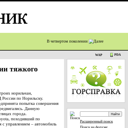
В четвертом поколении
PDA
WAP
ии тяжкого
роих норильчан,
 России по Норильску.
редпринята попытка совершения
ередвигались. Данную
лицах города.
oyota, походивший по
Расширенный поиск
ся с управлением – автомобиль
Поиск на форуме