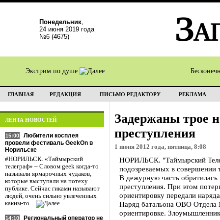
Понедельник
,
24 июня 2019 года
№6 (4675)
Экстрим по душе
Бесконеч
ГЛАВНАЯ
РЕДАКЦИЯ
ПИСЬМО РЕДАКТОРУ
РЕКЛАМА
Задержаны трое н
ЛЕНТА НОВОСТЕЙ
преступления
Любители косплея
15:00
провели фестиваль GeekOn в
1 июня 2012 года, пятница, 8:08
Норильске
#НОРИЛЬСК. «Таймырский
НОРИЛЬСК. "Таймырский Телег
телеграф» – Словом geek когда-то
подозреваемых в совершении т
называли ярмарочных чудаков,
В дежурную часть обратилась 
которые выступали на потеху
преступления. При этом потер
публике. Сейчас гиками называют
ориентировку передали наряда
людей, очень сильно увлеченных
каким-то…
Наряд батальона ОВО Отдела М
ориентировке. Злоумышленник, 
Региональный оператор не
14:10