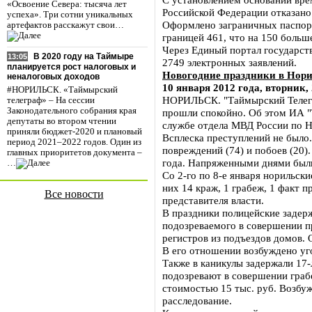
«Освоение Севера: тысяча лет
Российской Федерации отказано
успеха». Три сотни уникальных
Оформлено заграничных паспорт
артефактов расскажут свои…
границей 461, что на 150 больш
Через Единый портал государст
В 2020 году на Таймыре
13:05
2749 электронных заявлений.
планируется рост налоговых и
Новогодние праздники в Нор
неналоговых доходов
10 января 2012 года, вторник, 
#НОРИЛЬСК. «Таймырский
НОРИЛЬСК. "Таймырский Телегр
телеграф» – На сессии
Законодательного собрания края
прошли спокойно. Об этом ИА "
депутаты во втором чтении
службе отдела МВД России по Н
приняли бюджет-2020 и плановый
Всплеска преступлений не было
период 2021–2022 годов. Один из
повреждений (74) и побоев (20)
главных приоритетов документа –
года. Напряженными днями были
…
Со 2-го по 8-е января норильск
них 14 краж, 1 грабеж, 1 факт 
Все новости
представителя власти.
В праздники полицейские задер
подозреваемого в совершении 
регистров из подъездов домов. 
В его отношении возбуждено уго
Также в каникулы задержали 17-
подозревают в совершении граб
стоимостью 15 тыс. руб. Возбуж
расследование.