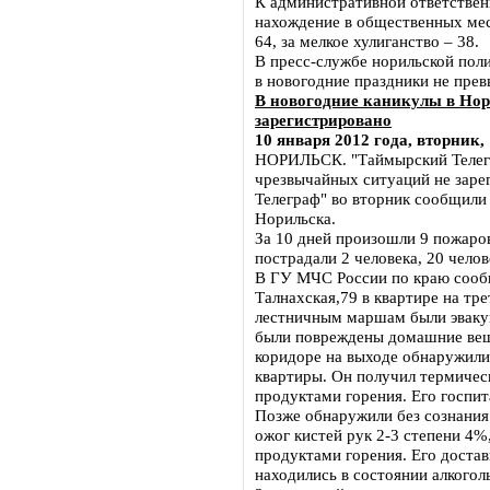
К административной ответственн
нахождение в общественных мес
64, за мелкое хулиганство – 38.
В пресс-службе норильской пол
в новогодние праздники не пре
В новогодние каникулы в Нор
зарегистрировано
10 января 2012 года, вторник, 
НОРИЛЬСК. "Таймырский Телегр
чрезвычайных ситуаций не заре
Телеграф" во вторник сообщили
Норильска.
За 10 дней произошли 9 пожаров
пострадали 2 человека, 20 чело
В ГУ МЧС России по краю сообщи
Талнахская,79 в квартире на тр
лестничным маршам были эвакуи
были повреждены домашние вещи
коридоре на выходе обнаружили
квартиры. Он получил термическ
продуктами горения. Его госпи
Позже обнаружили без сознания
ожог кистей рук 2-3 степени 4%
продуктами горения. Его доста
находились в состоянии алкогол