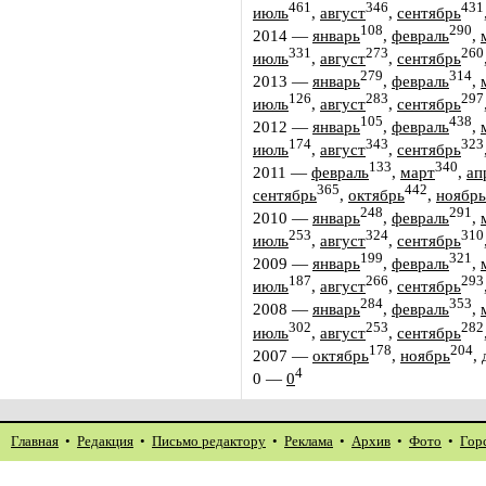
461
346
431
июль
,
август
,
сентябрь
108
290
2014
—
январь
,
февраль
,
331
273
260
июль
,
август
,
сентябрь
279
314
2013
—
январь
,
февраль
,
126
283
297
июль
,
август
,
сентябрь
105
438
2012
—
январь
,
февраль
,
174
343
323
июль
,
август
,
сентябрь
133
340
2011
—
февраль
,
март
,
ап
365
442
сентябрь
,
октябрь
,
ноябрь
248
291
2010
—
январь
,
февраль
,
253
324
310
июль
,
август
,
сентябрь
199
321
2009
—
январь
,
февраль
,
187
266
293
июль
,
август
,
сентябрь
284
353
2008
—
январь
,
февраль
,
302
253
282
июль
,
август
,
сентябрь
178
204
2007
—
октябрь
,
ноябрь
,
4
0
—
0
Главная
•
Редакция
•
Письмо редактору
•
Реклама
•
Архив
•
Фото
•
Гор