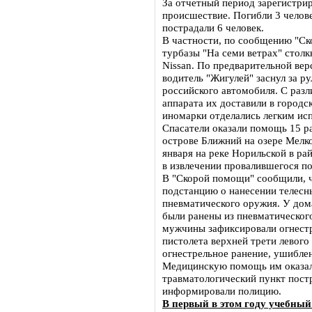
За отчетный период зарегистри
происшествие. Погибли 3 челове
пострадали 6 человек.
В частности, по сообщению "Ско
турбазы "На семи ветрах" столк
Nissan. По предварительной верс
водитель "Жигулей" заснул за р
российского автомобиля. С раз
аппарата их доставили в город
иномарки отделались легким ис
Спасатели оказали помощь 15 раз
острове Ближний на озере Мелко
января на реке Норильской в ра
в извлечении провалившегося по
В "Скорой помощи" сообщили, ч
подстанцию о нанесении телес
пневматического оружия. У дом
были ранены из пневматического
мужчины зафиксировали огнестр
пистолета верхней трети левого
огнестрельное ранение, ушиблен
Медицинскую помощь им оказали
травматологический пункт пост
информировали полицию.
В первый в этом году учебны