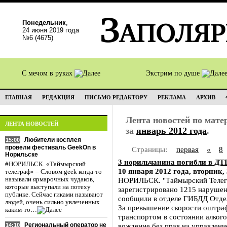
Понедельник
,
24 июня 2019 года
№6 (4675)
С мечом в руках
Экстрим по душе
ГЛАВНАЯ
РЕДАКЦИЯ
ПИСЬМО РЕДАКТОРУ
РЕКЛАМА
АРХИВ
Лента новостей по мат
ЛЕНТА НОВОСТЕЙ
за
январь 2012 года
.
Любители косплея
15:00
провели фестиваль GeekOn в
Страницы:
первая
«
8
Норильске
3 норильчанина погибли в ДТ
#НОРИЛЬСК. «Таймырский
10 января 2012 года, вторник, 
телеграф» – Словом geek когда-то
называли ярмарочных чудаков,
НОРИЛЬСК. "Таймырский Телегр
которые выступали на потеху
зарегистрировано 1215 нарушен
публике. Сейчас гиками называют
сообщили в отделе ГИБДД Отде
людей, очень сильно увлеченных
За превышение скорости оштраф
каким-то…
транспортом в состоянии алкого
Региональный оператор не
вождение без прав на управление
14:10