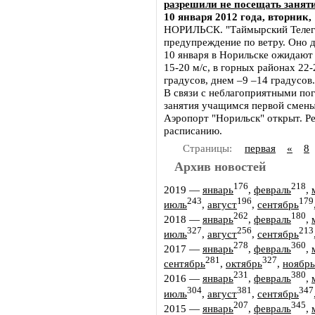
разрешили не посещать занят
10 января 2012 года, вторник, 
НОРИЛЬСК. "Таймырский Телегр
предупреждение по ветру. Оно де
10 января в Норильске ожидают 
15-20 м/с, в горных районах 22
градусов, днем –9 –14 градусов
В связи с неблагоприятными по
занятия учащимся первой смены 
Аэропорт "Норильск" открыт. Р
расписанию.
Страницы:
первая
«
8
Архив новостей
176
218
2019
—
январь
,
февраль
,
243
196
179
июль
,
август
,
сентябрь
262
180
2018
—
январь
,
февраль
,
327
256
213
июль
,
август
,
сентябрь
278
360
2017
—
январь
,
февраль
,
281
327
сентябрь
,
октябрь
,
ноябрь
231
380
2016
—
январь
,
февраль
,
304
381
347
июль
,
август
,
сентябрь
207
345
2015
—
январь
,
февраль
,