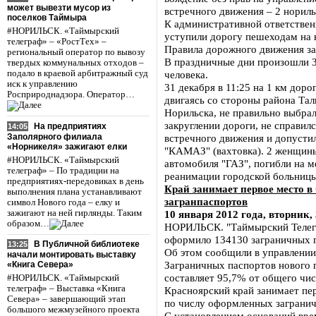
может вывезти мусор из
встречного движения – 2 нориль
поселков Таймыра
К административной ответствен
#НОРИЛЬСК. «Таймырский
уступили дорогу пешеходам на
телеграф» – «РостТех» –
Правила дорожного движения за
региональный оператор по вывозу
В праздничные дни произошли 37
твердых коммунальных отходов –
подало в краевой арбитражный суд
человека.
иск к управлению
31 декабря в 11:25 на 1 км дор
Росприроднадзора. Оператор…
двигаясь со стороны района Тал
Норильска, не правильно выбра
закруглении дороги, не справил
На предприятиях
14:05
Заполярного филиала
встречного движения и допусти
«Норникеля» зажигают елки
"КАМАЗ" (вахтовка). 2 женщины
#НОРИЛЬСК. «Таймырский
автомобиля "ГАЗ", погибли на м
телеграф» – По традиции на
реанимации городской больниц
предприятиях-передовиках в день
Край занимает первое место в
выполнения плана устанавливают
загранпаспортов
символ Нового года – елку и
зажигают на ней гирлянды. Таким
10 января 2012 года, вторник, 
образом…
НОРИЛЬСК. "Таймырский Телегр
оформило 134130 заграничных п
В Публичной библиотеке
13:25
Об этом сообщили в управлении
начали монтировать выставку
Заграничных паспортов нового 
«Книга Севера»
составляет 95,7% от общего чи
#НОРИЛЬСК. «Таймырский
телеграф» – Выставка «Книга
Красноярский край занимает пе
Севера» – завершающий этап
по числу оформленных загранич
большого межмузейного проекта
С установлением оснований вре