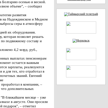
 в Болгарию осенью и весной.
полном объеме", – сообщил
ратегии развития
лов на Надеждинском и Медном
о выбросы серы в атмосферу
цией их оборудования.
у, которая позволит решать
– по подвижному составу и
ложено 4,2 млрд. руб.,
ионных выплатах пенсионерам
 момент остается важным
ются зарплаты, реализуются
и для тех, кто отработал в
 почетных званий. Евгений
ие
т проработал в компании, –
ю, что дополнительных
. "В ближайшем месяце – уже
лнахе в августе. Они просили
ой подарок", – отметил