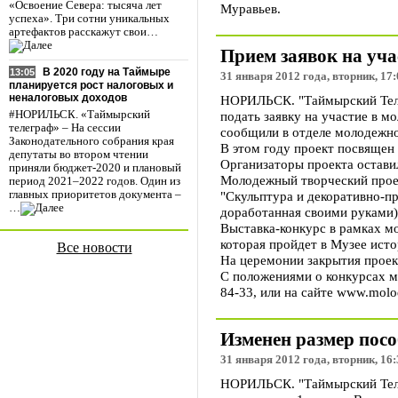
«Освоение Севера: тысяча лет
Муравьев.
успеха». Три сотни уникальных
артефактов расскажут свои…
Прием заявок на уча
В 2020 году на Таймыре
13:05
31 января 2012 года, вторник, 17:
планируется рост налоговых и
неналоговых доходов
НОРИЛЬСК. "Таймырский Телег
подать заявку на участие в 
#НОРИЛЬСК. «Таймырский
телеграф» – На сессии
сообщили в отделе молодежно
Законодательного собрания края
В этом году проект посвящен 
депутаты во втором чтении
Организаторы проекта остави
приняли бюджет-2020 и плановый
Молодежный творческий проек
период 2021–2022 годов. Один из
"Скульптура и декоративно-пр
главных приоритетов документа –
…
доработанная своими руками) 
Выставка-конкурс в рамках мо
которая пройдет в Музее ист
Все новости
На церемонии закрытия проект
С положениями о конкурсах мо
84-33, или на сайте www.molod
Изменен размер посо
31 января 2012 года, вторник, 16:
НОРИЛЬСК. "Таймырский Телег