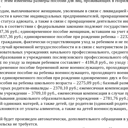
и с этим изменены размеры пособий для лиц, проживающих в Нориль
.
одам, выплачиваемое женщинам, уволенным в связи с ликвидацией
ности в качестве индивидуальных предпринимателей, прекращение
статуса адвоката, а также в связи с прекращением деятельности и
ть в соответствии с федеральными законами подлежит государстве
37,36 руб.; единовременное пособие женщинам, вставшим на учет 
837,36 руб.; единовременное пособие при рождении ребенка – 223
м гражданам, фактически осуществляющим уход за ребенком и не 
случай временной нетрудоспособности и в связи с материнством (
зовательных учреждениях начального профессионального, среднег
бразования и учреждениях послевузовского профессионального об
): по уходу за первым ребенком составляет – 4186,8 руб., по уход
овременное пособие беременной жене военнослужащего, проходяще
емесячное пособие на ребенка военнослужащего, проходящего воен
р единовременного пособия при рождении одновременно двух и боле
собия на ребенка школьного возраста – 2275,09 руб.; базовый ра
торых родители-инвалиды – 2370,10 руб.; ежемесячная компенсация
м учреждении – 3709,10 руб., ежемесячная компенсация в случае п
бывания дошкольного образовательного учреждения – 2781,76 руб.
ей одиноких матерей, а также детей, где родители (одинокий родите
уклоняются от уплаты алиментов, а также на детей военнослужащих
й будет произведен автоматически, дополнительного обращения в 
льска не требуется.