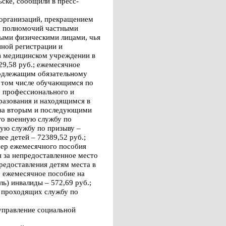
ске, сообщили в пресс-
 организаций, прекращением
м полномочий частными
ными физическими лицами, чья
нной регистрации и
в медицинском учреждении в
29,58 руб.; ежемесячное
подлежащим обязательному
в том числе обучающимся по
о профессионального и
разования и находящимся в
у за вторым и последующими
го военную службу по
ную службу по призыву –
е детей – 72389,52 руб.;
змер ежемесячного пособия
 за непредоставленное место
редоставления детям места в
; ежемесячное пособие на
ль) инвалиды – 572,69 руб.;
, проходящих службу по
управление социальной