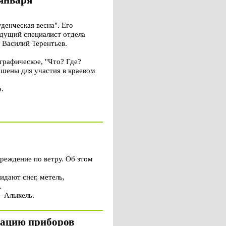
 января
денческая весна". Его
едущий специалист отдела
 Василий Терентьев.
графическое, "Что? Где?
ашены для участия в краевом
.
реждение по ветру. Об этом
идают снег, метель,
.
н–Алыкель.
атацию приборов