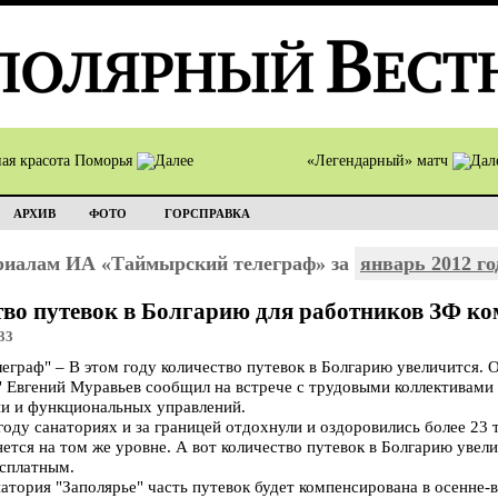
ная красота Поморья
«Легендарный» матч
АРХИВ
ФОТО
ГОРСПРАВКА
ериалам ИА «Таймырский телеграф» за
январь 2012 го
тво путевок в Болгарию для работников ЗФ к
33
раф" – В этом году количество путевок в Болгарию увеличится. 
" Евгений Муравьев сообщил на встрече с трудовыми коллективами
и и функциональных управлений.
году санаториях и за границей отдохнули и оздоровились более 23 
нется на том же уровне. А вот количество путевок в Болгарию увел
есплатным.
натория "Заполярье" часть путевок будет компенсирована в осенне-