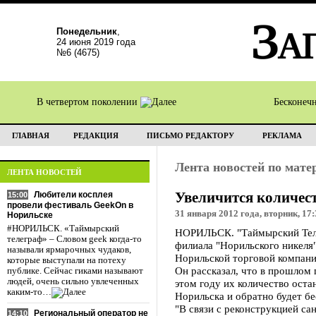
Понедельник
,
24 июня 2019 года
№6 (4675)
В четвертом поколении
Бесконеч
ГЛАВНАЯ
РЕДАКЦИЯ
ПИСЬМО РЕДАКТОРУ
РЕКЛАМА
Лента новостей по мат
ЛЕНТА НОВОСТЕЙ
Увеличится количес
Любители косплея
15:00
провели фестиваль GeekOn в
31 января 2012 года, вторник, 17:
Норильске
#НОРИЛЬСК. «Таймырский
НОРИЛЬСК. "Таймырский Телег
телеграф» – Словом geek когда-то
филиала "Норильского никеля
называли ярмарочных чудаков,
Норильской торговой компани
которые выступали на потеху
Он рассказал, что в прошлом 
публике. Сейчас гиками называют
людей, очень сильно увлеченных
этом году их количество оста
каким-то…
Норильска и обратно будет б
"В связи с реконструкцией са
Региональный оператор не
14:10