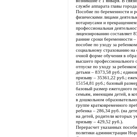
возникшие с 1 января. В связ
службе аппарата главы города
Пособие по беременности и р
физическими лицами деятель
нотариусами и прекращением 
профессиональная деятельнос
лицензированию составляет 8
ранние сроки беременности – 
пособие по уходу за ребенко
социальному страхованию на 
очной форме обучения в обра
высшего профессионального о
отпуске по уходу за ребенком
детьми – 8373,58 руб.; един
призыву – 35361,22 руб.; еж
15154,81 руб.; базовый разме
базовый размер ежегодного по
семьям, имеющим детей, в ко
в дошкольном образовательно
группе кратковременного пре
ребенка – 286,34 руб. (на дет
на детей, родители которых 
призыву – 429,52 руб.).
Перерасчет указанных пособи
политики администрации Нори