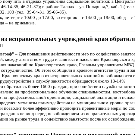
 получить в отделах управления социальной политики: в Центральн
: 46-14-35, 46-21-37); в районе Талнах – ул. Полярная,7, каб. 1 (тел.
02, 103 (тел.: 39-64-31, 39-66-85).
 четверг с 10:00 до 17:00, во вторник – с 14:00 до 18:00, обед – с 
ца – не приемные.
из исправительных учреждений края обратили
11
граф" – Для повышения действенности мер по содействию занято
й, между агентством труда и занятости населения Красноярского к
ния наказаний по Красноярскому краю, Главным управлением МВД
сотрудничестве. Об этом сообщили в краевом агентстве труда и за
расноярскому краю из исправительных колоний освобождаются еж
трудоустройстве в службу занятости обращаются около 13-14%.
ти обратилось более 1600 граждан, при содействии службы занятос
равлено на профессиональное обучение специальностям, востребова
и по профессиональной ориентации, социальной адаптации и психо
ределен механизм взаимодействия на муниципальном уровне орган
 позволит более эффективно проводить превентивные меры по соц
граждан в период перед освобождением из исправительных учрежде
ции на рынке труда и содействию занятости после их освобождени