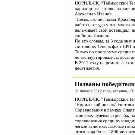
НОРИЛЬСК. "Таймырский Телег
пароходства" стало сохранени
Александр Иванов.
"Несколько лет назад Красноя
работы, оттуда ушло много лю
налаживает свой потенциал, н
сообщил Иванов.
По его словам, за 3 года зна
состояние. Теперь флот ЕРП и
Только по программе среднего
не эксплуатировались, восста
В 2012 году на ремонт флота 
десятилетия.
Названы победители
31 января 2012 года, вторник, 13:
НОРИЛЬСК. "Таймырский Теле
"Норильский никель" состоял
Соревнования в рамках Спарта
атлетике, пулевая стрельба, 
соревнования среди руководит
легкой атлетике, лыжные гонк
этого года более 1800 челове