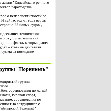
 жизни "Енисейского речного
иректор пароходства
прос о неперспективности её
 И сейчас год от года верфь
строено 25 новых судов", –
 надлежащее техническое
его от других компаний.
 единиц флота, которые ранее
удах – главные двигатели.
я сумма за последние
группы "Норникель"
редприятий группы
ского.
бол, соревнования по легкой
хматы, гиревой спорт,
лавание, соревнования по
ленностью сотрудников с
"Таймырский Телеграф"