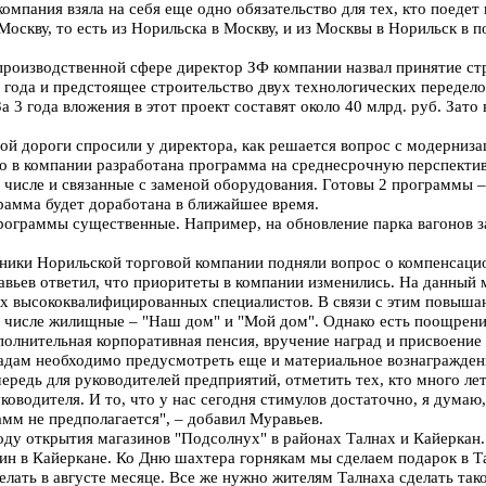
компания взяла на себя еще одно обязательство для тех, кто поедет
Москву, то есть из Норильска в Москву, и из Москвы в Норильск в 
производственной сфере директор ЗФ компании назвал принятие ст
5 года и предстоящее строительство двух технологических переде
За 3 года вложения в этот проект составят около 40 млрд. руб. Зат
ой дороги спросили у директора, как решается вопрос с модерниза
то в компании разработана программа на среднесрочную перспектив
 числе и связанные с заменой оборудования. Готовы 2 программы 
грамма будет доработана в ближайшее время.
рограммы существенные. Например, на обновление парка вагонов за
ники Норильской торговой компании подняли вопрос о компенсац
авьев ответил, что приоритеты в компании изменились. На данный
ах высококвалифицированных специалистов. В связи с этим повыша
 числе жилищные – "Наш дом" и "Мой дом". Однако есть поощрения 
полнительная корпоративная пенсия, вручение наград и присвоение
радам необходимо предусмотреть еще и материальное вознагражден
чередь для руководителей предприятий, отметить тех, кто много ле
руководителя. И то, что у нас сегодня стимулов достаточно, я дума
мм не предполагается", – добавил Муравьев.
оду открытия магазинов "Подсолнух" в районах Талнах и Кайеркан
ин в Кайеркане. Ко Дню шахтера горнякам мы сделаем подарок в Та
делать в августе месяце. Все же нужно жителям Талнаха сделать так