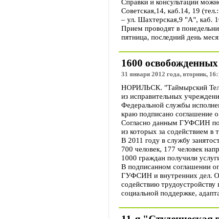
Справки и консультации можно
Советская,14, каб.14, 19 (тел.
– ул. Шахтерская,9 "А", каб. 1
Прием проводят в понедельник,
пятница, последний день меся
1600 освобожденных 
31 января 2012 года, вторник, 16:
НОРИЛЬСК. "Таймырский Теле
из исправительных учреждени
Федеральной службы исполне
краю подписано соглашение о 
Согласно данным ГУФСИН по К
из которых за содействием в 
В 2011 году в службу занятос
700 человек, 177 человек нап
1000 граждан получили услуг
В подписанном соглашении оп
ГУФСИН и внутренних дел. Он
содействию трудоустройству 
социальной поддержке, адапта