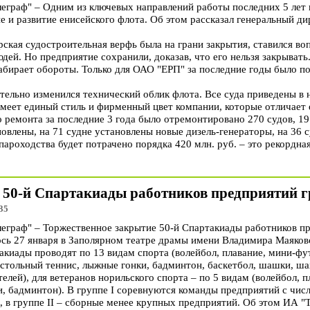
раф" – Одним из ключевых направлений работы последних 5 лет в
е и развитие енисейского флота. Об этом рассказал генеральный д
рская судостроительная верфь была на грани закрытия, ставился во
дей. Но предприятие сохранили, доказав, что его нельзя закрывать.
абирает обороты. Только для ОАО "ЕРП" за последние годы было по
чительно изменился технический облик флота. Все суда приведены в
меет единый стиль и фирменный цвет компании, которые отличает 
 ремонта за последние 3 года было отремонтировано 270 судов, 19
новлены, на 71 судне установлены новые дизель-генераторы, на 36 с
пароходства будет потрачено порядка 420 млн. руб. – это рекордна
 50-й Спартакиады работников предприятий 
35
граф" – Торжественное закрытие 50-й Спартакиады работников п
ось 27 января в Заполярном театре драмы имени Владимира Маяков
киады проводят по 13 видам спорта (волейбол, плавание, мини-фут
настольный теннис, лыжные гонки, бадминтон, баскетбол, шашки, ша
елей), для ветеранов норильского спорта – по 5 видам (волейбол, п
и, бадминтон). В группе I соревнуются команды предприятий с чис
к, в группе II – сборные менее крупных предприятий. Об этом ИА 