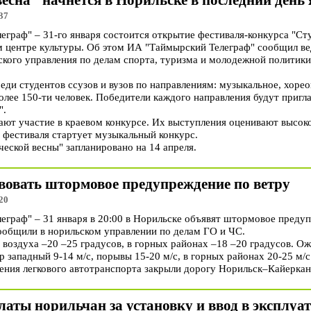
весна" начнется в Норильске в последний день
37
раф" – 31-го января состоится открытие фестиваля-конкурса "Сту
ом центре культуры. Об этом ИА "Таймырский Телеграф" сообщил в
кого управления по делам спорта, туризма и молодежной политики
еди студентов ссузов и вузов по направлениям: музыкальное, хорео
олее 150-ти человек. Победители каждого направления будут пригл
".
ют участие в краевом конкурсе. Их выступления оценивают высоко
 фестиваля стартует музыкальный конкурс.
еской весны" запланировано на 14 апреля.
твовать штормовое предупреждение по ветру
20
раф" – 31 января в 20:00 в Норильске объявят штормовое предуп
общили в норильском управлении по делам ГО и ЧС.
воздуха –20 –25 градусов, в горных районах –18 –20 градусов. Ож
р западный 9-14 м/с, порывы 15-20 м/с, в горных районах 20-25 м/с
ния легкового автотранспорта закрыли дорогу Норильск–Кайерка
латы норильчан за установку и ввод в эксплу