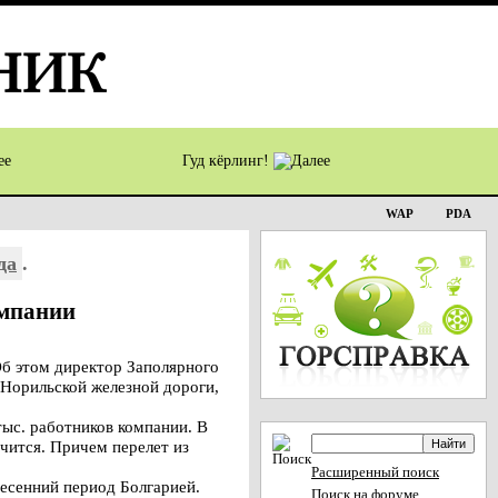
Гуд кёрлинг!
WAP
PDA
да
.
омпании
Об этом директор Заполярного
 Норильской железной дороги,
тыс. работников компании. В
ичится. Причем перелет из
Расширенный поиск
весенний период Болгарией.
Поиск на форуме