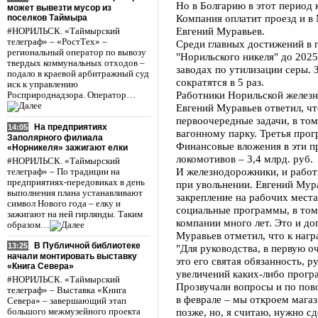
Но в Болгарию в этот период 
может вывезти мусор из
Компания оплатит проезд и в 
поселков Таймыра
Евгений Муравьев.
#НОРИЛЬСК. «Таймырский
телеграф» – «РостТех» –
Среди главных достижений в 
региональный оператор по вывозу
"Норильского никеля" до 202
твердых коммунальных отходов –
заводах по утилизации серы. 
подало в краевой арбитражный суд
сократятся в 5 раз.
иск к управлению
Работники Норильской железн
Росприроднадзора. Оператор…
Евгений Муравьев ответил, ч
первоочередные задачи, в том
На предприятиях
14:05
вагонному парку. Третья про
Заполярного филиала
Финансовые вложения в эти п
«Норникеля» зажигают елки
локомотивов – 3,4 млрд. руб.
#НОРИЛЬСК. «Таймырский
И железнодорожники, и работ
телеграф» – По традиции на
предприятиях-передовиках в день
при увольнении. Евгений Мур
выполнения плана устанавливают
закрепление на рабочих мест
символ Нового года – елку и
социальные программы, в том
зажигают на ней гирлянды. Таким
компании много лет. Это и до
образом…
Муравьев отметил, что к наг
В Публичной библиотеке
13:25
"Для руководства, в первую о
начали монтировать выставку
это его святая обязанность, 
«Книга Севера»
увеличений каких-либо програ
#НОРИЛЬСК. «Таймырский
Прозвучали вопросы и по пов
телеграф» – Выставка «Книга
в феврале – мы откроем магаз
Севера» – завершающий этап
позже, но, я считаю, нужно с
большого межмузейного проекта