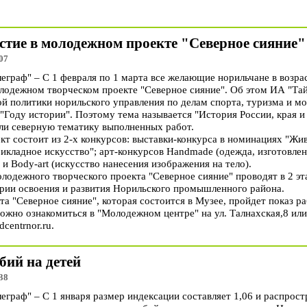
стие в молодежном проекте "Северное сияние"
07
раф" – С 1 февраля по 1 марта все желающие норильчане в возраст
молодежном творческом проекте "Северное сияние". Об этом ИА "Т
й политики норильского управления по делам спорта, туризма и м
"Году истории". Поэтому тема называется "История России, края и
ли северную тематику выполненных работ.
т состоит из 2-х конкурсов: выставки-конкурса в номинациях "Жив
икладное искусство"; арт-конкурсов Handmade (одежда, изготовле
и Body-art (искусство нанесения изображения на тело).
лодежного творческого проекта "Северное сияние" проводят в 2 эта
ории освоения и развития Норильского промышленного района.
а "Северное сияние", которая состоится в Музее, пройдет показ ра
жно ознакомиться в "Молодежном центре" на ул. Талнахская,8 или 
centrnor.ru.
бий на детей
38
раф" – С 1 января размер индексации составляет 1,06 и распрост