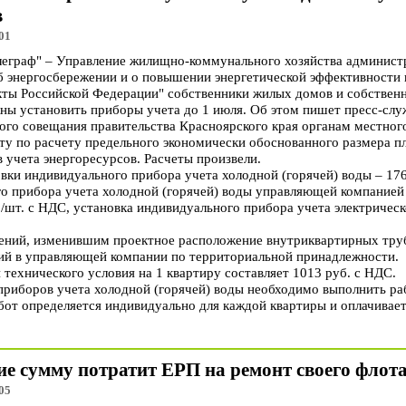
в
01
граф" – Управление жилищно-коммунального хозяйства админист
 энергосбережении и о повышении энергетической эффективности и
кты Российской Федерации" собственники жилых домов и собствен
ы установить приборы учета до 1 июля. Об этом пишет пресс-служ
ого совещания правительства Красноярского края органам местног
ту по расчету предельного экономически обоснованного размера пл
 учета энергоресурсов. Расчеты произвели.
вки индивидуального прибора учета холодной (горячей) воды – 1768
о прибора учета холодной (горячей) воды управляющей компанией
/шт. с НДС, установка индивидуального прибора учета электрическо
ний, изменившим проектное расположение внутриквартирных тру
ий в управляющей компании по территориальной принадлежности.
технического условия на 1 квартиру составляет 1013 руб. с НДС.
 приборов учета холодной (горячей) воды необходимо выполнить ра
бот определяется индивидуально для каждой квартиры и оплачивае
ие сумму потратит ЕРП на ремонт своего флота
05