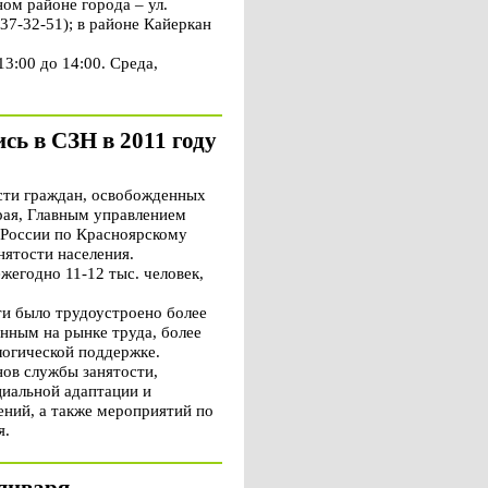
ом районе города – ул.
: 37-32-51); в районе Кайеркан
13:00 до 14:00. Среда,
сь в СЗН в 2011 году
сти граждан, освобожденных
рая, Главным управлением
 России по Красноярскому
нятости населения.
егодно 11-12 тыс. человек,
ти было трудоустроено более
нным на рынке труда, более
логической поддержке.
ов службы занятости,
иальной адаптации и
ний, а также мероприятий по
я.