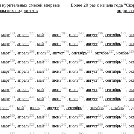
я курительных смесей впервые
Более 20 раз с начала года "Ск
ильских подростков
подрост
213
222
206
207
243
196
179
,
март
,
апрель
,
май
,
июнь
,
июль
,
август
,
сентябрь
,
ок
224
317
310
290
327
256
213
,
март
,
апрель
,
май
,
июнь
,
июль
,
август
,
сентябрь
,
ок
471
209
53
376
281
327
325
,
март
,
апрель
,
июль
,
август
,
сентябрь
,
октябрь
,
ноябрь
430
425
380
279
304
381
347
,
март
,
апрель
,
май
,
июнь
,
июль
,
август
,
сентябрь
,
ок
398
410
213
303
461
346
431
,
март
,
апрель
,
май
,
июнь
,
июль
,
август
,
сентябрь
,
ок
293
324
275
233
331
273
260
,
март
,
апрель
,
май
,
июнь
,
июль
,
август
,
сентябрь
,
ок
282
355
255
144
126
283
297
,
март
,
апрель
,
май
,
июнь
,
июль
,
август
,
сентябрь
,
ок
313
440
401
257
174
343
323
,
март
,
апрель
,
май
,
июнь
,
июль
,
август
,
сентябрь
,
ок
435
88
375
228
365
442
455
прель
,
май
,
июнь
,
август
,
сентябрь
,
октябрь
,
ноябрь
,
д
285
231
334
312
253
324
310
,
март
,
апрель
,
май
,
июнь
,
июль
,
август
,
сентябрь
,
ок
341
328
251
245
187
266
293
,
март
,
апрель
,
май
,
июнь
,
июль
,
август
,
сентябрь
,
ок
337
413
308
324
302
253
282