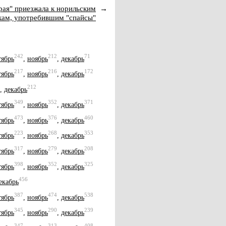
орая" приезжала к норильским
→
кам, употребившим "спайсы"
242
212
71
тябрь
,
ноябрь
,
декабрь
217
216
172
тябрь
,
ноябрь
,
декабрь
212
,
декабрь
349
352
371
тябрь
,
ноябрь
,
декабрь
473
376
460
тябрь
,
ноябрь
,
декабрь
223
268
353
тябрь
,
ноябрь
,
декабрь
317
279
208
тябрь
,
ноябрь
,
декабрь
398
352
325
тябрь
,
ноябрь
,
декабрь
456
екабрь
387
474
538
тябрь
,
ноябрь
,
декабрь
345
290
239
тябрь
,
ноябрь
,
декабрь
347
313
408