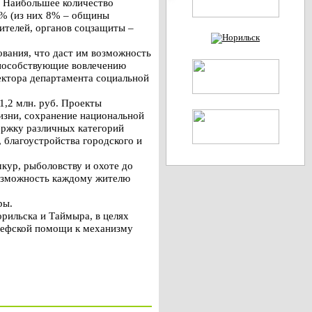
. Наибольшее количество
5% (из них 8% – общины
ителей, органов соцзащиты –
ования, что даст им возможность
способствующие вовлечению
ектора департамента социальной
1,2 млн. руб. Проекты
изни, сохранение национальной
ержку различных категорий
 благоустройства городского и
кур, рыболовству и охоте до
 возможность каждому жителю
ры.
рильска и Таймыра, в целях
 шефской помощи к механизму