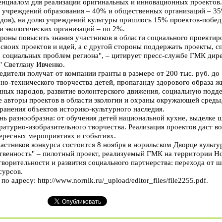
енциалом для реализации оригинальных и инновационных проектов
и учреждений образования – 40% и общественных организаций – 3
дов), на долю учреждений культуры пришлось 15% проектов-побед
 экологических организаций – по 2%.
ороны повысить знания участников в области социального проектир
своих проектов и идей, а с другой стороны поддержать проекты, 
 социальных проблем региона", – цитирует пресс-службе ГМК дир
" Светлану Ивченко.
дители получат от компании гранты в размере от 200 тыс. руб. до 
но-технического творчества детей, пропаганду здорового образа ж
ных народов, развитие волонтерского движения, социальную подд
е авторы проектов в области экологии и охраны окружающей среды,
ранения объектов историко-культурного наследия.
нь разнообразна: от обучения детей национальной кухне, выделке ш
ературно-изобразительного творчества. Реализация проектов даст
тересных мероприятиях и событиях.
астников конкурса состоится 8 ноября в норильском Дворце культу
венность" – пилотный проект, реализуемый ГМК на территории Но
ворительности и развития социального партнерства: перехода от
сурсов.
 адресу: http://www.nornik.ru/_upload/editor_files/file2255.pdf.