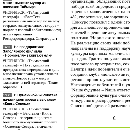
организаций, обладающих пот
может вывезти мусор из
победителей определили сред
поселков Таймыра
коренных малочисленных наро
#НОРИЛЬСК. «Таймырский
4%, спортивных, молодежных и
телеграф» – «РостТех» –
региональный оператор по вывозу
"Конкурс позволил с одной ст
твердых коммунальных отходов –
для дальнейшего продвижения 
подало в краевой арбитражный суд
жителей в решение актуальных
иск к управлению
политики "Норильского никеля
Росприроднадзора. Оператор…
На реализацию своих идей побе
На предприятиях
14:05
направлены на поддержку науч
Заполярного филиала
культуры коренных малочислен
«Норникеля» зажигают елки
граждан. Гранты получат такж
#НОРИЛЬСК. «Таймырский
поселкового пространства, сох
телеграф» – По традиции на
Палитра идей победителей оче
предприятиях-передовиках в день
создания клуба японского лит
выполнения плана устанавливают
символ Нового года – елку и
региона принять участие в ин
зажигают на ней гирлянды. Таким
Награждение победителей и уч
образом…
"Nаше будущее – Nаша ответст
формирование культуры благот
В Публичной библиотеке
13:25
начали монтировать выставку
конкурсного распределения ре
«Книга Севера»
Список победителей размещен по
#НОРИЛЬСК. «Таймырский
телеграф» – Выставка «Книга
0
Севера» – завершающий этап
большого межмузейного проекта
«Освоение Севера: тысяча лет