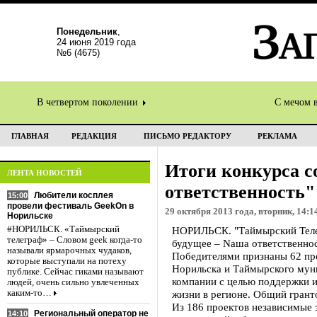
Понедельник
,
24 июня 2019 года
№6 (4675)
В четвертом поколении
С мечом 
ГЛАВНАЯ
РЕДАКЦИЯ
ПИСЬМО РЕДАКТОРУ
РЕКЛАМА
Итоги конкурса 
ЛЕНТА НОВОСТЕЙ
ответственность"
Любители косплея
15:00
провели фестиваль GeekOn в
29 октября 2013 года, вторник, 14:1
Норильске
#НОРИЛЬСК. «Таймырский
НОРИЛЬСК. "Таймырский Телег
телеграф» – Словом geek когда-то
будущее – Nаша ответственнос
называли ярмарочных чудаков,
Победителями признаны 62 пр
которые выступали на потеху
Норильска и Таймырского мун
публике. Сейчас гиками называют
компании с целью поддержки 
людей, очень сильно увлеченных
каким-то…
жизни в регионе. Общий грант
Из 186 проектов независимые 
Региональный оператор не
14:10