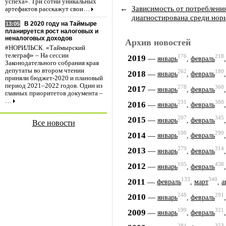
успеха». Три сотни уникальных
←
Зависимость от потреблени
артефактов расскажут свои…
диагностирована среди нор
В 2020 году на Таймыре
13:05
планируется рост налоговых и
неналоговых доходов
Архив новостей
#НОРИЛЬСК. «Таймырский
телеграф» – На сессии
176
218
2019
—
январь
,
февраль
Законодательного собрания края
депутаты во втором чтении
262
180
2018
—
январь
,
февраль
приняли бюджет-2020 и плановый
период 2021–2022 годов. Один из
278
360
2017
—
январь
,
февраль
главных приоритетов документа –
…
231
380
2016
—
январь
,
февраль
207
345
2015
—
январь
,
февраль
Все новости
108
290
2014
—
январь
,
февраль
279
314
2013
—
январь
,
февраль
105
438
2012
—
январь
,
февраль
133
340
2011
—
февраль
,
март
,
а
248
291
2010
—
январь
,
февраль
199
321
2009
—
январь
,
февраль
284
353