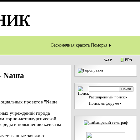
Бесконечная красота Поморья
PDA
WAP
– Nаша
Расширенный поиск
 социальных проектов "Nаше
Поиск на форуме
ьных учреждений города
ом горно-металлургической
 среды и повышению качества
ачественные заявки от