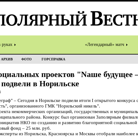
в руках
«Легендарный» матч
АРХИВ
ФОТО
ГОРСПРАВКА
социальных проектов "Nаше будущее 
 подвели в Норильске
4
раф" – Сегодня в Норильске подвели итоги I открытого конкурса
ть", организованного ГМК "Норильский никель".
оекта некоммерческих организаций, государственных и муниципал
иципального района. Конкурс был организован Заполярным филиал
инициатив НКО по созданию и развитию благоприятной социальной
овый фонд – 25 млн. руб.
эксперты из Норильска, Красноярска и Москвы отобрали наиболее к