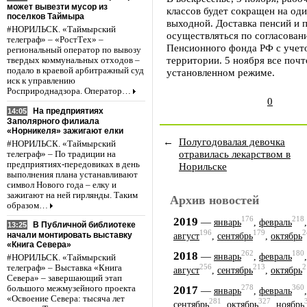
может вывезти мусор из
классов будет сокращен на оди
поселков Таймыра
выходной. Доставка пенсий и 
#НОРИЛЬСК. «Таймырский
осуществляться по согласова
телеграф» – «РостТех» –
Пенсионного фонда РФ с учето
региональный оператор по вывозу
территории. 5 ноября все почт
твердых коммунальных отходов –
подало в краевой арбитражный суд
установленном режиме.
иск к управлению
Росприроднадзора. Оператор…
0
На предприятиях
14:05
Заполярного филиала
«Норникеля» зажигают елки
←
Полугодовалая девочка
#НОРИЛЬСК. «Таймырский
отравилась лекарством в
телеграф» – По традиции на
предприятиях-передовиках в день
Норильске
выполнения плана устанавливают
символ Нового года – елку и
зажигают на ней гирлянды. Таким
Архив новостей
образом…
176
218
2019
—
январь
,
февраль
В Публичной библиотеке
13:25
196
179
2
начали монтировать выставку
август
,
сентябрь
,
октябрь
«Книга Севера»
262
180
2018
—
январь
,
февраль
#НОРИЛЬСК. «Таймырский
256
213
2
телеграф» – Выставка «Книга
август
,
сентябрь
,
октябрь
Севера» – завершающий этап
278
360
2017
большого межмузейного проекта
—
январь
,
февраль
«Освоение Севера: тысяча лет
281
327
сентябрь
,
октябрь
,
ноябрь