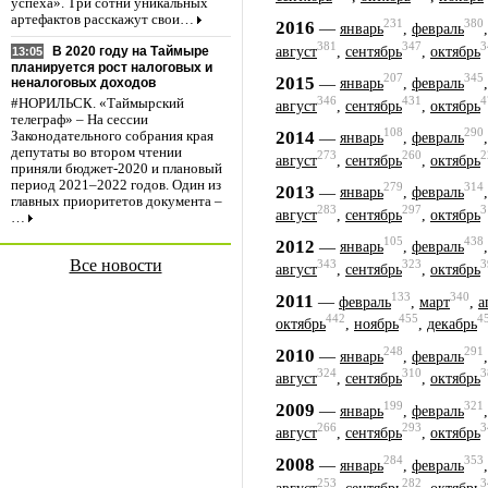
успеха». Три сотни уникальных
артефактов расскажут свои…
231
380
2016
—
январь
,
февраль
381
347
3
август
,
сентябрь
,
октябрь
В 2020 году на Таймыре
13:05
планируется рост налоговых и
207
345
2015
—
январь
,
февраль
неналоговых доходов
346
431
4
#НОРИЛЬСК. «Таймырский
август
,
сентябрь
,
октябрь
телеграф» – На сессии
108
290
2014
—
Законодательного собрания края
январь
,
февраль
депутаты во втором чтении
273
260
2
август
,
сентябрь
,
октябрь
приняли бюджет-2020 и плановый
период 2021–2022 годов. Один из
279
314
2013
—
январь
,
февраль
главных приоритетов документа –
283
297
3
август
,
сентябрь
,
октябрь
…
105
438
2012
—
январь
,
февраль
Все новости
343
323
3
август
,
сентябрь
,
октябрь
133
340
2011
—
февраль
,
март
,
а
442
455
4
октябрь
,
ноябрь
,
декабрь
248
291
2010
—
январь
,
февраль
324
310
3
август
,
сентябрь
,
октябрь
199
321
2009
—
январь
,
февраль
266
293
3
август
,
сентябрь
,
октябрь
284
353
2008
—
январь
,
февраль
253
282
3