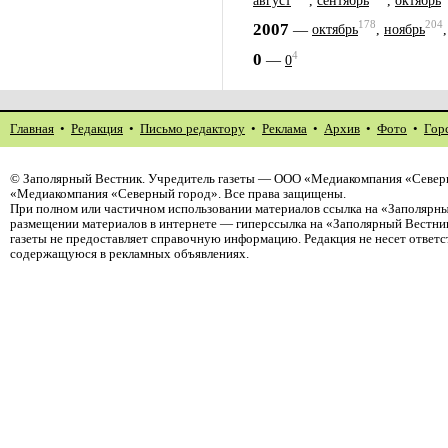
август
,
сентябрь
,
октябрь
178
204
2007
—
октябрь
,
ноябрь
4
0
—
0
Главная
•
Редакция
•
Письмо редактору
•
Реклама
•
Архив
•
Фото
•
Гор
©
Заполярный Вестник
. Учредитель газеты — ООО «Медиакомпания «Северн
«Медиакомпания «Северный город». Все права защищены.
При полном или частичном использовании материалов ссылка на «Заполярны
размещении материалов в интернете — гиперссылка на «Заполярный Вестник
газеты не предоставляет справочную информацию. Редакция не несет ответ
содержащуюся в рекламных объявлениях.