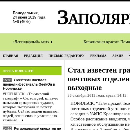
Понедельник
,
24 июня 2019 года
№6 (4675)
«Легендарный» матч
Бесконечная красота Пом
ГЛАВНАЯ
РЕДАКЦИЯ
ПИСЬМО РЕДАКТОРУ
РЕКЛАМА
АРХИВ
Стал известен гр
ЛЕНТА НОВОСТЕЙ
почтовых отделен
Любители косплея
15:00
провели фестиваль GeekOn в
выходные
Норильске
#НОРИЛЬСК. «Таймырский
30 октября 2013 года, среда, 14:13
телеграф» – Словом geek когда-то
называли ярмарочных чудаков,
НОРИЛЬСК. "Таймырский Теле
которые выступали на потеху
почтовых отделений установле
публике. Сейчас гиками называют
сегодня в УФПС Красноярског
людей, очень сильно увлеченных
Особое расписание вводится, 
каким-то…
качественное обслуживание на
Региональный оператор не
14:10
В воскресенье, 3 ноября, рабо