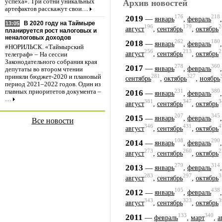
Архив новостей
успеха». Три сотни уникальных
артефактов расскажут свои…
176
218
2019
—
январь
,
февраль
В 2020 году на Таймыре
13:05
196
179
2
август
,
сентябрь
,
октябрь
планируется рост налоговых и
неналоговых доходов
262
180
2018
—
январь
,
февраль
#НОРИЛЬСК. «Таймырский
256
213
2
август
,
сентябрь
,
октябрь
телеграф» – На сессии
Законодательного собрания края
278
360
2017
—
январь
,
февраль
депутаты во втором чтении
281
327
приняли бюджет-2020 и плановый
сентябрь
,
октябрь
,
ноябрь
период 2021–2022 годов. Один из
231
380
2016
главных приоритетов документа –
—
январь
,
февраль
…
381
347
3
август
,
сентябрь
,
октябрь
207
345
2015
—
январь
,
февраль
Все новости
346
431
4
август
,
сентябрь
,
октябрь
108
290
2014
—
январь
,
февраль
273
260
2
август
,
сентябрь
,
октябрь
279
314
2013
—
январь
,
февраль
283
297
3
август
,
сентябрь
,
октябрь
105
438
2012
—
январь
,
февраль
343
323
3
август
,
сентябрь
,
октябрь
133
340
2011
—
февраль
,
март
,
а