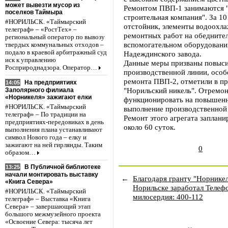
может вывезти мусор из
Ремонтом ПВП-1 занимаются "
поселков Таймыра
строительная компания". За 1
#НОРИЛЬСК. «Таймырский
отстойник, элементы водоохла
телеграф» – «РостТех» –
ремонтных работ на обедните
региональный оператор по вывозу
вспомогательном оборудовани
твердых коммунальных отходов –
подало в краевой арбитражный суд
Надеждинского завода.
иск к управлению
Данные меры призваны повыси
Росприроднадзора. Оператор…
производственной линии, особ
ремонта ПВП-2, отметили в п
На предприятиях
14:05
"Норильский никель". Отремо
Заполярного филиала
«Норникеля» зажигают елки
функционировать на повышенн
#НОРИЛЬСК. «Таймырский
выполнение производственной
телеграф» – По традиции на
Ремонт этого агрегата заплани
предприятиях-передовиках в день
около 60 суток.
выполнения плана устанавливают
символ Нового года – елку и
зажигают на ней гирлянды. Таким
0
образом…
В Публичной библиотеке
13:25
начали монтировать выставку
←
Благодаря гранту "Норникел
«Книга Севера»
Норильске заработал Телеф
#НОРИЛЬСК. «Таймырский
милосердия: 400-112
телеграф» – Выставка «Книга
Севера» – завершающий этап
большого межмузейного проекта
«Освоение Севера: тысяча лет