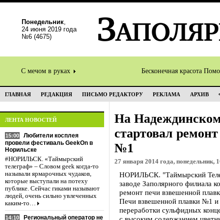
Понедельник
,
24 июня 2019 года
№6 (4675)
С мечом в руках
Бесконечная красота Пом
ГЛАВНАЯ
РЕДАКЦИЯ
ПИСЬМО РЕДАКТОРУ
РЕКЛАМА
АРХИВ
На Надеждинском
ЛЕНТА НОВОСТЕЙ
стартовал ремонт
Любители косплея
15:00
провели фестиваль GeekOn в
№1
Норильске
#НОРИЛЬСК. «Таймырский
27 января 2014 года, понедельник, 1
телеграф» – Словом geek когда-то
называли ярмарочных чудаков,
НОРИЛЬСК. "Таймырский Теле
которые выступали на потеху
заводе Заполярного филиала к
публике. Сейчас гиками называют
ремонт печи взвешенной плав
людей, очень сильно увлеченных
Печи взвешенной плавки №1 и
каким-то…
переработки сульфидных конц
Региональный оператор не
14:10
с высоким содержанием цветн