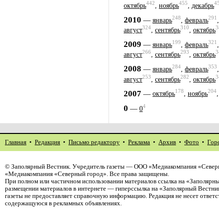
442
455
4
октябрь
,
ноябрь
,
декабрь
248
291
2010
—
январь
,
февраль
324
310
3
август
,
сентябрь
,
октябрь
199
321
2009
—
январь
,
февраль
266
293
3
август
,
сентябрь
,
октябрь
284
353
2008
—
январь
,
февраль
253
282
3
август
,
сентябрь
,
октябрь
178
204
2007
—
октябрь
,
ноябрь
4
0
—
0
Главная
•
Редакция
•
Письмо редактору
•
Реклама
•
Архив
•
Фото
•
Гор
©
Заполярный Вестник
. Учредитель газеты — ООО «Медиакомпания «Северн
«Медиакомпания «Северный город». Все права защищены.
При полном или частичном использовании материалов ссылка на «Заполярны
размещении материалов в интернете — гиперссылка на «Заполярный Вестник
газеты не предоставляет справочную информацию. Редакция не несет ответ
содержащуюся в рекламных объявлениях.