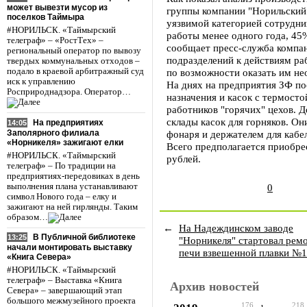
может вывезти мусор из
группы компании "Норильский 
поселков Таймыра
уязвимой категорией сотрудн
#НОРИЛЬСК. «Таймырский
работы менее одного года, 45%
телеграф» – «РостТех» –
сообщает пресс-служба компан
региональный оператор по вывозу
подразделений к действиям ра
твердых коммунальных отходов –
подало в краевой арбитражный суд
по возможности оказать им н
иск к управлению
На днях на предприятия ЗФ по
Росприроднадзора. Оператор…
назначения и касок с термост
работников "горячих" цехов. 
склады касок для горняков. О
На предприятиях
14:05
Заполярного филиала
фонаря и держателем для кабел
«Норникеля» зажигают елки
Всего предполагается приобрес
#НОРИЛЬСК. «Таймырский
рублей.
телеграф» – По традиции на
предприятиях-передовиках в день
выполнения плана устанавливают
0
символ Нового года – елку и
зажигают на ней гирлянды. Таким
образом…
←
На Надеждинском заводе
В Публичной библиотеке
13:25
"Норникеля" стартовал рем
начали монтировать выставку
печи взвешенной плавки №1
«Книга Севера»
#НОРИЛЬСК. «Таймырский
телеграф» – Выставка «Книга
Архив новостей
Севера» – завершающий этап
большого межмузейного проекта
176
218