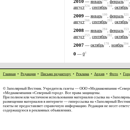
248
291
2010
—
январь
,
февраль
324
310
3
август
,
сентябрь
,
октябрь
199
321
2009
—
январь
,
февраль
266
293
3
август
,
сентябрь
,
октябрь
284
353
2008
—
январь
,
февраль
253
282
3
август
,
сентябрь
,
октябрь
178
204
2007
—
октябрь
,
ноябрь
4
0
—
0
Главная
•
Редакция
•
Письмо редактору
•
Реклама
•
Архив
•
Фото
•
Гор
©
Заполярный Вестник
. Учредитель газеты — ООО «Медиакомпания «Северн
«Медиакомпания «Северный город». Все права защищены.
При полном или частичном использовании материалов ссылка на «Заполярны
размещении материалов в интернете — гиперссылка на «Заполярный Вестник
газеты не предоставляет справочную информацию. Редакция не несет ответ
содержащуюся в рекламных объявлениях.