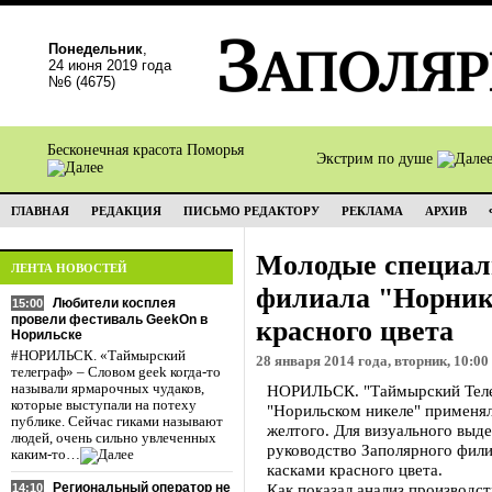
Понедельник
,
24 июня 2019 года
№6 (4675)
Бесконечная красота Поморья
Экстрим по душе
ГЛАВНАЯ
РЕДАКЦИЯ
ПИСЬМО РЕДАКТОРУ
РЕКЛАМА
АРХИВ
Молодые специал
ЛЕНТА НОВОСТЕЙ
филиала "Норник
Любители косплея
15:00
провели фестиваль GeekOn в
красного цвета
Норильске
#НОРИЛЬСК. «Таймырский
28 января 2014 года, вторник, 10:00
телеграф» – Словом geek когда-то
называли ярмарочных чудаков,
НОРИЛЬСК. "Таймырский Телег
которые выступали на потеху
"Норильском никеле" применял
публике. Сейчас гиками называют
желтого. Для визуального выде
людей, очень сильно увлеченных
руководство Заполярного фили
каким-то…
касками красного цвета.
Региональный оператор не
Как показал анализ производс
14:10