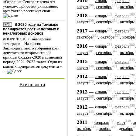
2019
—
январь
,
февраль
«Освоение Севера: тысяча лет
196
179
2
успеха». Три сотни уникальных
август
,
сентябрь
,
октябрь
артефактов расскажут свои…
262
180
2018
—
январь
,
февраль
256
213
2
август
,
сентябрь
,
октябрь
В 2020 году на Таймыре
13:05
планируется рост налоговых и
278
360
2017
—
январь
,
февраль
неналоговых доходов
281
327
сентябрь
,
октябрь
,
ноябрь
#НОРИЛЬСК. «Таймырский
телеграф» – На сессии
231
380
2016
—
январь
,
февраль
Законодательного собрания края
381
347
3
август
,
сентябрь
,
октябрь
депутаты во втором чтении
приняли бюджет-2020 и плановый
207
345
2015
—
январь
,
февраль
период 2021–2022 годов. Один из
346
431
4
главных приоритетов документа –
август
,
сентябрь
,
октябрь
…
108
290
2014
—
январь
,
февраль
273
260
2
август
,
сентябрь
,
октябрь
Все новости
279
314
2013
—
январь
,
февраль
283
297
3
август
,
сентябрь
,
октябрь
105
438
2012
—
январь
,
февраль
343
323
3
август
,
сентябрь
,
октябрь
133
340
2011
—
февраль
,
март
,
а
442
455
4
октябрь
,
ноябрь
,
декабрь