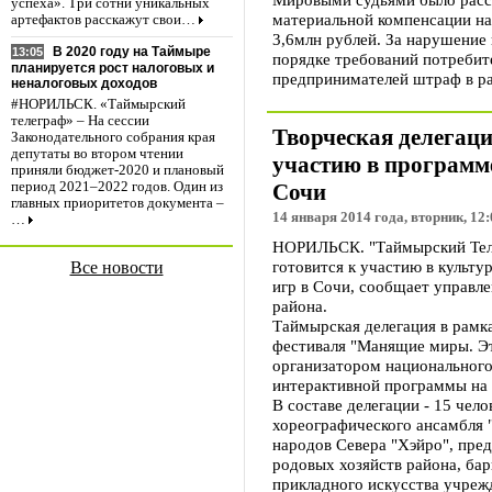
успеха». Три сотни уникальных
материальной компенсации на
артефактов расскажут свои…
3,6млн рублей. За нарушение 
В 2020 году на Таймыре
13:05
порядке требований потребит
планируется рост налоговых и
предпринимателей штраф в ра
неналоговых доходов
#НОРИЛЬСК. «Таймырский
телеграф» – На сессии
Творческая делегаци
Законодательного собрания края
депутаты во втором чтении
участию в программ
приняли бюджет-2020 и плановый
Сочи
период 2021–2022 годов. Один из
главных приоритетов документа –
14 января 2014 года, вторник, 12:
…
НОРИЛЬСК. "Таймырский Теле
готовится к участию в культ
Все новости
игр в Сочи, сообщает управл
района.
Таймырская делегация в рамк
фестиваля "Манящие миры. Эт
организатором национального
интерактивной программы на 
В составе делегации - 15 чело
хореографического ансамбля 
народов Севера "Хэйро", пре
родовых хозяйств района, бар
прикладного искусства учреж