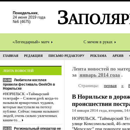
Понедельник
,
24 июня 2019 года
№6 (4675)
«Легендарный» матч
С мечом в руках
ГЛАВНАЯ
РЕДАКЦИЯ
ПИСЬМО РЕДАКТОРУ
РЕКЛАМА
АРХИВ
Лента новостей по мат
ЛЕНТА НОВОСТЕЙ
за
январь 2014 года
.
Любители косплея
15:00
провели фестиваль GeekOn в
Страницы:
первая
«
Норильске
#НОРИЛЬСК. «Таймырский
В Норильске в доро
телеграф» – Словом geek когда-то
происшествии постр
называли ярмарочных чудаков,
которые выступали на потеху
14 января 2014 года, вторник, 14:
публике. Сейчас гиками называют
людей, очень сильно увлеченных
НОРИЛЬСК. "Таймырский Теле
каким-то…
улице Комсомольской, 46-лет
"Мерседес" при повороте нале
Региональный оператор не
14:10