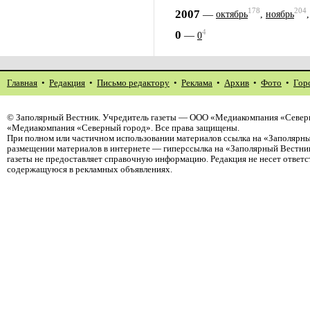
178
204
2007
—
октябрь
,
ноябрь
4
0
—
0
Главная
•
Редакция
•
Письмо редактору
•
Реклама
•
Архив
•
Фото
•
Гор
©
Заполярный Вестник
. Учредитель газеты — ООО «Медиакомпания «Северн
«Медиакомпания «Северный город». Все права защищены.
При полном или частичном использовании материалов ссылка на «Заполярны
размещении материалов в интернете — гиперссылка на «Заполярный Вестник
газеты не предоставляет справочную информацию. Редакция не несет ответ
содержащуюся в рекламных объявлениях.