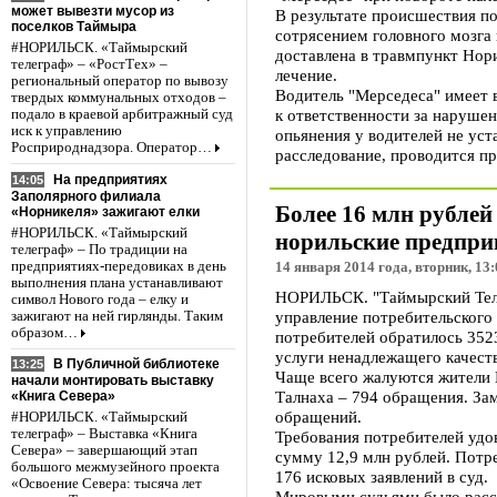
может вывезти мусор из
В результате происшествия по
поселков Таймыра
сотрясением головного мозга
#НОРИЛЬСК. «Таймырский
доставлена в травмпункт Нори
телеграф» – «РостТех» –
лечение.
региональный оператор по вывозу
Водитель "Мерседеса" имеет в
твердых коммунальных отходов –
к ответственности за наруше
подало в краевой арбитражный суд
иск к управлению
опьянения у водителей не ус
Росприроднадзора. Оператор…
расследование, проводится пр
На предприятиях
14:05
Заполярного филиала
Более 16 млн рублей
«Норникеля» зажигают елки
#НОРИЛЬСК. «Таймырский
норильские предпри
телеграф» – По традиции на
предприятиях-передовиках в день
14 января 2014 года, вторник, 13:
выполнения плана устанавливают
НОРИЛЬСК. "Таймырский Теле
символ Нового года – елку и
управление потребительского 
зажигают на ней гирлянды. Таким
образом…
потребителей обратилось 3523
услуги ненадлежащего качеств
В Публичной библиотеке
13:25
Чаще всего жалуются жители 
начали монтировать выставку
Талнаха – 794 обращения. За
«Книга Севера»
обращений.
#НОРИЛЬСК. «Таймырский
телеграф» – Выставка «Книга
Требования потребителей удо
Севера» – завершающий этап
сумму 12,9 млн рублей. Потр
большого межмузейного проекта
176 исковых заявлений в суд.
«Освоение Севера: тысяча лет
Мировыми судьями было рассм