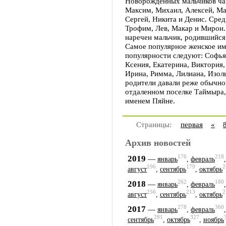
Новорожденных мальчиков чащ
Максим, Михаил, Алексей, Ма
Сергей, Никита и Денис. Сред
Трофим, Лев, Макар и Мирон
наречен мальчик, родившийся
Самое популярное женское имя
популярности следуют: Софья,
Ксения, Екатерина, Виктория,
Ирина, Римма, Лилиана, Изол
родители давали реже обычног
отдаленном поселке Таймыра,
именем Пяйне.
Страницы:
первая
«
Архив новостей
176
218
2019
—
январь
,
февраль
196
179
2
август
,
сентябрь
,
октябрь
262
180
2018
—
январь
,
февраль
256
213
2
август
,
сентябрь
,
октябрь
278
360
2017
—
январь
,
февраль
281
327
сентябрь
,
октябрь
,
ноябрь