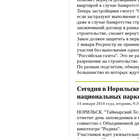
квартирой в случае банкротст
Теперь застройщики смогут "
если застрахуют выполнение п
даже в случае банкротства ст
заключивший договор в рамках
строительстве, сможет вернут
Закон должен защитить в пер
1 января Росреестр не прини
участия без выполнения одног
"Российская газета". Это не 
разрешение на строительство 
По разным подсчетам, обману
большинство из которых ждут
Сегодня в Норильске
национальных парко
14 января 2014 года, вторник, 9:3
НОРИЛЬСК. "Таймырский Телег
отметит день заповедников и
совместно с Объединенной ди
кинотеатре "Родина".
Участников ждет увлекательн