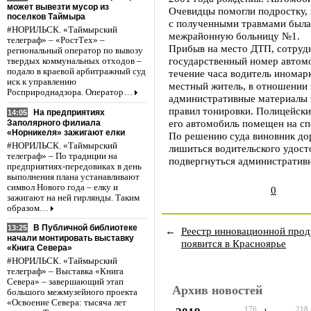
может вывезти мусор из
Очевидцы помогли подростку,
поселков Таймыра
с полученными травмами была
#НОРИЛЬСК. «Таймырский
межрайонную больницу №1.
телеграф» – «РостТех» –
Прибыв на место ДТП, сотруд
региональный оператор по вывозу
государственный номер автомо
твердых коммунальных отходов –
подало в краевой арбитражный суд
течение часа водитель иномар
иск к управлению
местный житель, в отношении 
Росприроднадзора. Оператор…
административные материалы 
правил тонировки. Полицейски
На предприятиях
14:05
его автомобиль помещен на сп
Заполярного филиала
«Норникеля» зажигают елки
По решению суда виновник до
#НОРИЛЬСК. «Таймырский
лишиться водительского удосто
телеграф» – По традиции на
подвергнуться административн
предприятиях-передовиках в день
выполнения плана устанавливают
символ Нового года – елку и
0
зажигают на ней гирлянды. Таким
образом…
В Публичной библиотеке
13:25
←
Реестр инновационной про
начали монтировать выставку
появится в Красноярье
«Книга Севера»
#НОРИЛЬСК. «Таймырский
телеграф» – Выставка «Книга
Севера» – завершающий этап
Архив новостей
большого межмузейного проекта
«Освоение Севера: тысяча лет
176
218