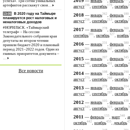
2019
—
январь
,
февраль
успеха». Три сотни уникальных
артефактов расскажут свои…
196
179
2
август
,
сентябрь
,
октябрь
В 2020 году на Таймыре
13:05
262
180
2018
—
январь
,
февраль
планируется рост налоговых и
256
213
2
август
,
сентябрь
,
октябрь
неналоговых доходов
#НОРИЛЬСК. «Таймырский
278
360
2017
—
январь
,
февраль
телеграф» – На сессии
281
327
сентябрь
,
октябрь
,
ноябрь
Законодательного собрания края
депутаты во втором чтении
231
380
2016
—
январь
,
февраль
приняли бюджет-2020 и плановый
381
347
3
период 2021–2022 годов. Один из
август
,
сентябрь
,
октябрь
главных приоритетов документа –
207
345
2015
—
…
январь
,
февраль
346
431
4
август
,
сентябрь
,
октябрь
Все новости
108
290
2014
—
январь
,
февраль
273
260
2
август
,
сентябрь
,
октябрь
279
314
2013
—
январь
,
февраль
283
297
3
август
,
сентябрь
,
октябрь
105
438
2012
—
январь
,
февраль
343
323
3
август
,
сентябрь
,
октябрь
133
340
2011
—
февраль
,
март
,
а
442
455
4
октябрь
,
ноябрь
,
декабрь