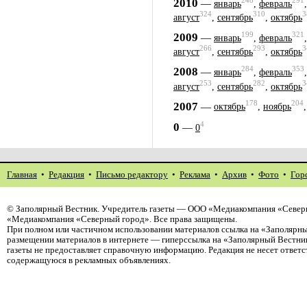
248
291
2010
—
январь
,
февраль
324
310
3
август
,
сентябрь
,
октябрь
199
321
2009
—
январь
,
февраль
266
293
3
август
,
сентябрь
,
октябрь
284
353
2008
—
январь
,
февраль
253
282
3
август
,
сентябрь
,
октябрь
178
204
2007
—
октябрь
,
ноябрь
4
0
—
0
Главная
•
Редакция
•
Письмо редактору
•
Реклама
•
Архив
•
Фото
•
Гор
©
Заполярный Вестник
. Учредитель газеты — ООО «Медиакомпания «Северн
«Медиакомпания «Северный город». Все права защищены.
При полном или частичном использовании материалов ссылка на «Заполярны
размещении материалов в интернете — гиперссылка на «Заполярный Вестник
газеты не предоставляет справочную информацию. Редакция не несет ответ
содержащуюся в рекламных объявлениях.