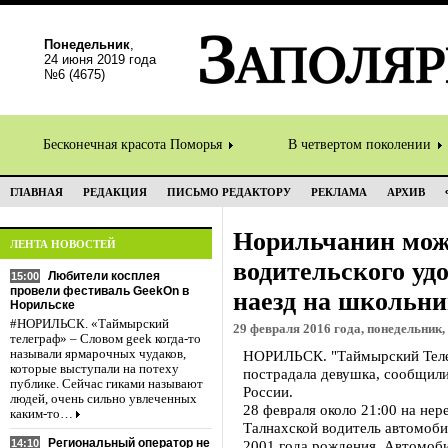
Понедельник
,
24 июня 2019 года
№6 (4675)
Бесконечная красота Поморья
В четвертом поколении
ГЛАВНАЯ
РЕДАКЦИЯ
ПИСЬМО РЕДАКТОРУ
РЕКЛАМА
АРХИВ
Норильчанин мож
ЛЕНТА НОВОСТЕЙ
водительского удо
Любители косплея
15:00
провели фестиваль GeekOn в
наезд на школьн
Норильске
#НОРИЛЬСК. «Таймырский
29 февраля 2016 года, понедельник,
телеграф» – Словом geek когда-то
называли ярмарочных чудаков,
НОРИЛЬСК. "Таймырский Телег
которые выступали на потеху
пострадала девушка, сообщили
публике. Сейчас гиками называют
России.
людей, очень сильно увлеченных
28 февраля около 21:00 на не
каким-то…
Талнахской водитель автомоби
Региональный оператор не
14:10
2001 года рождения. Автомоби