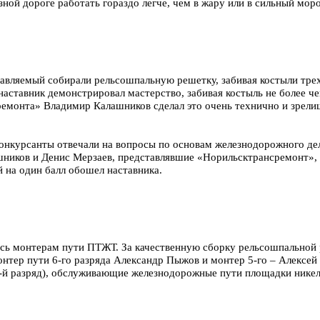
ной дороге работать гораздо легче, чем в жару или в сильный моро
тавляемый собирали рельсошпальную решетку, забивая костыли тр
аставник демонстрировал мастерство, забивая костыль не более че
ремонта» Владимир Калашников сделал это очень технично и зрелищ
онкурсанты отвечали на вопросы по основам железнодорожного дел
ников и Денис Мерзаев, представлявшие «Норильсктрансремонт», п
 на один балл обошел наставника.
ись монтерам пути ПТЖТ. За качественную сборку рельсошпальной
онтер пути 6-го разряда Александр Пыжов и монтер 5-го – Алексей 
3-й разряд), обслуживающие железнодорожные пути площадки никеле