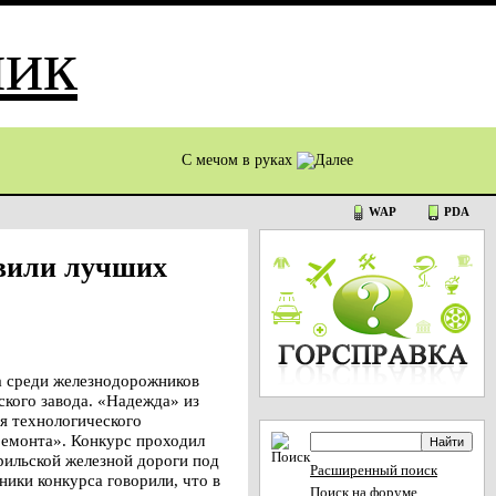
С мечом в руках
WAP
PDA
вили лучших
 среди железнодорожников
кого завода. «Надежда» из
я технологического
ремонта». Конкурс проходил
рильской железной дороги под
Расширенный поиск
ики конкурса говорили, что в
Поиск на форуме