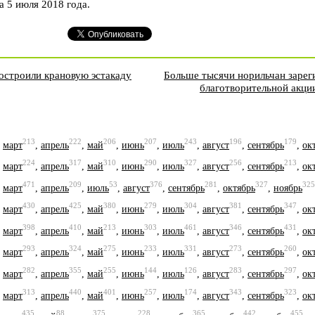
а 5 июля 2018 года.
остроили крановую эстакаду
Больше тысячи норильчан зареги
благотворительной акци
213
222
206
207
243
196
179
,
март
,
апрель
,
май
,
июнь
,
июль
,
август
,
сентябрь
,
ок
224
317
310
290
327
256
213
,
март
,
апрель
,
май
,
июнь
,
июль
,
август
,
сентябрь
,
ок
471
209
53
376
281
327
325
,
март
,
апрель
,
июль
,
август
,
сентябрь
,
октябрь
,
ноябрь
430
425
380
279
304
381
347
,
март
,
апрель
,
май
,
июнь
,
июль
,
август
,
сентябрь
,
ок
398
410
213
303
461
346
431
,
март
,
апрель
,
май
,
июнь
,
июль
,
август
,
сентябрь
,
ок
293
324
275
233
331
273
260
,
март
,
апрель
,
май
,
июнь
,
июль
,
август
,
сентябрь
,
ок
282
355
255
144
126
283
297
,
март
,
апрель
,
май
,
июнь
,
июль
,
август
,
сентябрь
,
ок
313
440
401
257
174
343
323
,
март
,
апрель
,
май
,
июнь
,
июль
,
август
,
сентябрь
,
ок
435
88
375
228
365
442
455