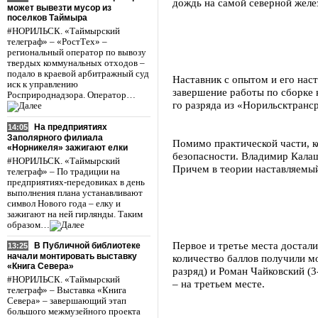
дождь на самой северной желез
может вывезти мусор из
поселков Таймыра
#НОРИЛЬСК. «Таймырский
телеграф» – «РостТех» –
региональный оператор по вывозу
твердых коммунальных отходов –
подало в краевой арбитражный суд
Наставник с опытом и его нас
иск к управлению
завершение работы по сборке н
Росприроднадзора. Оператор…
го разряда из «Норильсктранс
На предприятиях
14:05
Заполярного филиала
Помимо практической части, к
«Норникеля» зажигают елки
безопасности. Владимир Калаш
#НОРИЛЬСК. «Таймырский
Причем в теории наставляемый
телеграф» – По традиции на
предприятиях-передовиках в день
выполнения плана устанавливают
символ Нового года – елку и
зажигают на ней гирлянды. Таким
образом…
Первое и третье места достал
В Публичной библиотеке
13:25
начали монтировать выставку
количество баллов получили м
«Книга Севера»
разряд) и Роман Чайковский (
#НОРИЛЬСК. «Таймырский
– на третьем месте.
телеграф» – Выставка «Книга
Севера» – завершающий этап
большого межмузейного проекта