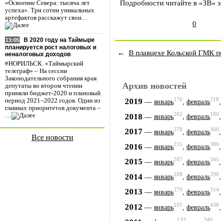
Подробности читайте в «ЗВ» з
«Освоение Севера: тысяча лет
успеха». Три сотни уникальных
артефактов расскажут свои…
0
В 2020 году на Таймыре
13:05
планируется рост налоговых и
←
В плавцехе Кольской ГМК п
неналоговых доходов
#НОРИЛЬСК. «Таймырский
телеграф» – На сессии
Законодательного собрания края
Архив новостей
депутаты во втором чтении
приняли бюджет-2020 и плановый
176
218
2019
—
период 2021–2022 годов. Один из
январь
,
февраль
главных приоритетов документа –
262
180
2018
…
—
январь
,
февраль
278
360
2017
—
январь
,
февраль
Все новости
231
380
2016
—
январь
,
февраль
207
345
2015
—
январь
,
февраль
108
290
2014
—
январь
,
февраль
279
314
2013
—
январь
,
февраль
105
438
2012
—
январь
,
февраль
133
340