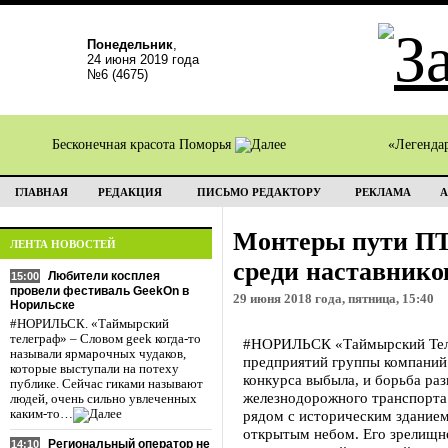
Понедельник
,
24 июня 2019 года
№6 (4675)
Бесконечная красота Поморья
«Легенда
ГЛАВНАЯ
РЕДАКЦИЯ
ПИСЬМО РЕДАКТОРУ
РЕКЛАМА
А
Монтеры пути ПТ
ЛЕНТА НОВОСТЕЙ
среди наставнико
Любители косплея
15:00
провели фестиваль GeekOn в
29 июня 2018 года, пятница, 15:40
Норильске
#НОРИЛЬСК. «Таймырский
телеграф» – Словом geek когда-то
#НОРИЛЬСК «Таймырский Телег
называли ярмарочных чудаков,
предприятий группы компаний
которые выступали на потеху
конкурса выбыла, и борьба ра
публике. Сейчас гиками называют
железнодорожного транспорта
людей, очень сильно увлеченных
каким-то…
рядом с историческим зданием
открытым небом. Его зрелищн
Региональный оператор не
14:10