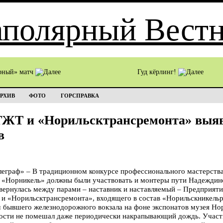
рный» матч
Гуд кёрлинг!
РХИВ
ФОТО
ГОРСПРАВКА
ЖТ и «Норильсктрансремонта» выя
в
раф» – В традиционном конкурсе профессионального мастерства
 «Норникель» должны были участвовать и монтеры пути Надеждинс
звернулась между парами – наставник и наставляемый – Предприяти
 и «Норильсктрансремонта», входящего в состав «Норильскникель
 бывшего железнодорожного вокзала на фоне экспонатов музея Но
ости не помешал даже периодически накрапывающий дождь. Участн