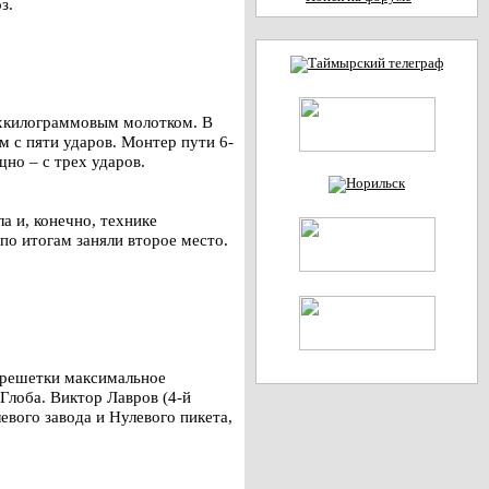
з.
ехкилограммовым молотком. В
м с пяти ударов. Монтер пути 6-
но – с трех ударов.
а и, конечно, технике
о итогам заняли второе место.
 решетки максимальное
Глоба. Виктор Лавров (4-й
вого завода и Нулевого пикета,