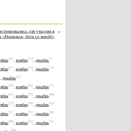
стрировались для участия в
→
и «Норильск, беги со мной!»
242
212
71
тябрь
,
ноябрь
,
декабрь
217
216
172
тябрь
,
ноябрь
,
декабрь
212
,
декабрь
349
352
371
тябрь
,
ноябрь
,
декабрь
473
376
460
тябрь
,
ноябрь
,
декабрь
223
268
353
тябрь
,
ноябрь
,
декабрь
317
279
208
тябрь
,
ноябрь
,
декабрь
398
352
325
тябрь
,
ноябрь
,
декабрь
456