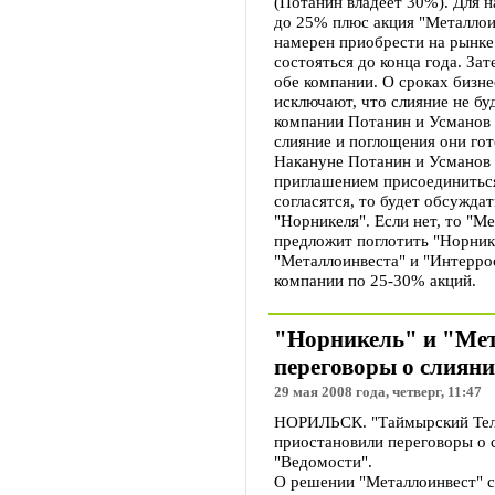
(Потанин владеет 30%). Для 
до 25% плюс акция "Металлои
намерен приобрести на рынке
состояться до конца года. За
обе компании. О сроках бизне
исключают, что слияние не бу
компании Потанин и Усманов о
слияние и поглощения они гот
Накануне Потанин и Усманов 
приглашением присоединиться
согласятся, то будет обсужда
"Норникеля". Если нет, то "М
предложит поглотить "Норник
"Металлоинвеста" и "Интерро
компании по 25-30% акций.
"Норникель" и "Мет
переговоры о слиян
29 мая 2008 года, четверг, 11:47
НОРИЛЬСК. "Таймырский Теле
приостановили переговоры о с
"Ведомости".
О решении "Металлоинвест" 