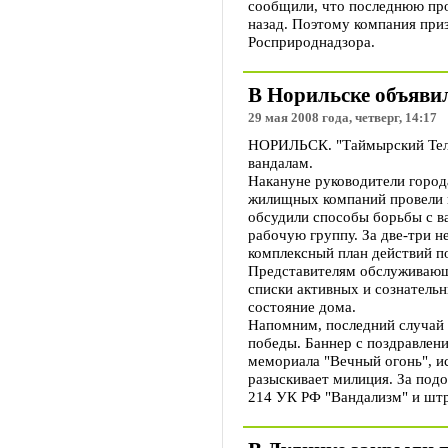
сообщили, что последнюю про
назад. Поэтому компания при
Росприроднадзора.
В Норильске объяви
29 мая 2008 года, четверг, 14:17
НОРИЛЬСК. "Таймырский Теле
вандалам.
Накануне руководители город
жилищных компаний провели к
обсудили способы борьбы с в
рабочую группу. За две-три н
комплексный план действий п
Представителям обслуживающ
списки активных и сознатель
состояние дома.
Напомним, последний случай 
победы. Баннер с поздравлени
мемориала "Вечный огонь", и
разыскивает милиция. За под
214 УК РФ "Вандализм" и штр