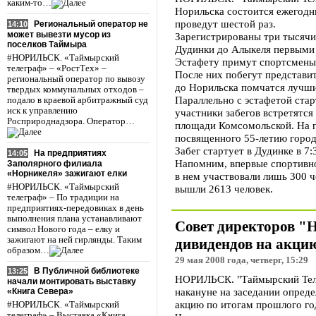
каким-то…
Норильска состоится ежегодны
проведут шестой раз.
Региональный оператор не
14:10
может вывезти мусор из
Зарегистрированы три тысячи
поселков Таймыра
Дудинки до Алыкеля первыми
#НОРИЛЬСК. «Таймырский
Эстафету примут спортсмены 
телеграф» – «РостТех» –
После них побегут представи
региональный оператор по вывозу
до Норильска помчатся лучши
твердых коммунальных отходов –
Параллельно с эстафетой стар
подало в краевой арбитражный суд
иск к управлению
участники забегов встретятся
Росприроднадзора. Оператор…
площади Комсомольской. На п
посвященного 55-летию город
Забег стартует в Дудинке в 7:
На предприятиях
14:05
Напомним, впервые спортивно
Заполярного филиала
«Норникеля» зажигают елки
в нем участвовали лишь 300 
#НОРИЛЬСК. «Таймырский
вышли 2613 человек.
телеграф» – По традиции на
предприятиях-передовиках в день
выполнения плана устанавливают
Совет директоров "
символ Нового года – елку и
зажигают на ней гирлянды. Таким
дивидендов на акци
образом…
29 мая 2008 года, четверг, 15:29
В Публичной библиотеке
13:25
НОРИЛЬСК. "Таймырский Теле
начали монтировать выставку
накануне на заседании опред
«Книга Севера»
акцию по итогам прошлого го
#НОРИЛЬСК. «Таймырский
телеграф» – Выставка «Книга