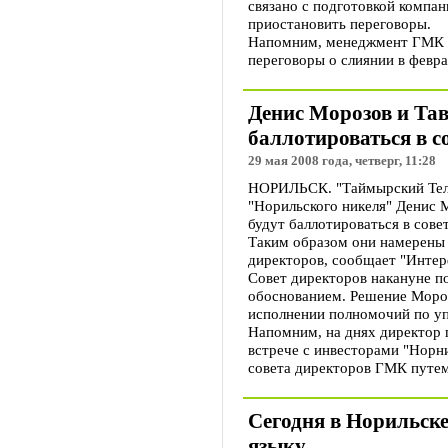
связано с подготовкой компа
приостановить переговоры.
Напомним, менеджмент ГМК п
переговоры о слиянии в февра
Денис Морозов и Тав
баллотироваться в с
29 мая 2008 года, четверг, 11:28
НОРИЛЬСК. "Таймырский Теле
"Норильского никеля" Денис М
будут баллотироваться в сове
Таким образом они намерены
директоров, сообщает "Интер
Совет директоров накануне по
обоснованием. Решение Мороз
исполнении полномочий по у
Напомним, на днях директор 
встрече с инвесторами "Норн
совета директоров ГМК путем
Сегодня в Норильске
языку