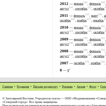
105
438
2012
—
январь
,
февраль
343
323
3
август
,
сентябрь
,
октябрь
133
340
2011
—
февраль
,
март
,
а
442
455
4
октябрь
,
ноябрь
,
декабрь
248
291
2010
—
январь
,
февраль
324
310
3
август
,
сентябрь
,
октябрь
199
321
2009
—
январь
,
февраль
266
293
3
август
,
сентябрь
,
октябрь
284
353
2008
—
январь
,
февраль
253
282
3
август
,
сентябрь
,
октябрь
178
204
2007
—
октябрь
,
ноябрь
4
0
—
0
Главная
•
Редакция
•
Письмо редактору
•
Реклама
•
Архив
•
Фото
•
Гор
©
Заполярный Вестник
. Учредитель газеты — ООО «Медиакомпания «Север
«Северный город». Все права защищены.
При полном или частичном использовании материалов ссылка на «Заполярны