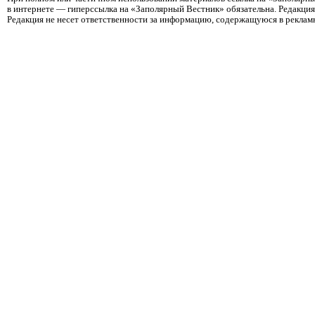
в интернете — гиперссылка на «Заполярный Вестник» обязательна. Редакци
Редакция не несет ответственности за информацию, содержащуюся в реклам