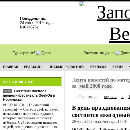
Понедельник
,
24 июня 2019 года
№6 (4675)
Гуд кёрлинг!
Экстрим по душе
ГЛАВНАЯ
РЕДАКЦИЯ
ПИСЬМО РЕДАКТОРУ
РЕКЛАМА
АРХИВ
Лента новостей по мат
ЛЕНТА НОВОСТЕЙ
за
май 2008 года
.
Любители косплея
15:00
провели фестиваль GeekOn в
Страницы:
первая
«
Норильске
#НОРИЛЬСК. «Таймырский
В день праздновани
телеграф» – Словом geek когда-то
состоится ежегодный
называли ярмарочных чудаков,
которые выступали на потеху
29 мая 2008 года, четверг, 15:48
публике. Сейчас гиками называют
людей, очень сильно увлеченных
НОРИЛЬСК. "Таймырский Теле