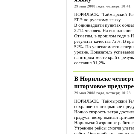
29 мая 2008 года, четверг, 10:41
НОРИЛЬСК. "Таймырский Теле
ЕГЭ по русскому языку.
В одиннадцати пунктах обязат
2214 человек. На выполнение 
Отметим, в прошлом году в Н
результат качества 72%. В кра
52%. По успеваемости северн
уровне. Показатель успеваем
на втором месте край с резул
составил 91,2%.
В Норильске четверт
штормовое предупр
29 мая 2008 года, четверг, 10:23
НОРИЛЬСК. "Таймырский Теле
сохраняется штормовое пред
Ночью скорость ветра достига
градуса, ветер южный три-шес
Норильский аэропорт работает
Утренние рейсы смогли улете
рейса. Они прибудут при нал