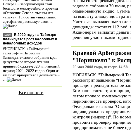
Члены совета рекомендовали 
Севера» – завершающий этап
годовом собрании 30 июня, ра
большого межмузейного проекта
обыкновенную акцию. Сумма с
«Освоение Севера: тысяча лет
на выплату дивидендов тратя
успеха». Три сотни уникальных
Учитывая выплаченные за дев
артефактов расскажут свои…
дивиденды составят 112 руб. 
Акционерам выплатят деньги 
В 2020 году на Таймыре
13:05
решения участниками годово
планируется рост налоговых и
неналоговых доходов
#НОРИЛЬСК. «Таймырский
Краевой Арбитражны
телеграф» – На сессии
Законодательного собрания края
"Норникеля" к Росп
депутаты во втором чтении
приняли бюджет-2020 и плановый
29 мая 2008 года, четверг, 14:58
период 2021–2022 годов. Один из
НОРИЛЬСК. "Таймырский Тел
главных приоритетов документа –
рассмотрит заявление "Норник
…
проведет предварительное зас
Компания считает, что приро
Все новости
летом провело комплексную 
периодичность проверок, кото
Федерального закона "О защи
индивидуальных предпринима
контроля (надзора)". По норм
проводить проверку юридичес
предпринимателя не более одн