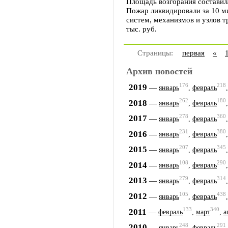
Площадь возгорания составила
Пожар ликвидировали за 10 м
систем, механизмов и узлов т
тыс. руб.
Страницы:
первая
«
Архив новостей
176
218
2019
—
январь
,
февраль
262
180
2018
—
январь
,
февраль
278
360
2017
—
январь
,
февраль
231
380
2016
—
январь
,
февраль
207
345
2015
—
январь
,
февраль
108
290
2014
—
январь
,
февраль
279
314
2013
—
январь
,
февраль
105
438
2012
—
январь
,
февраль
133
340
2011
—
февраль
,
март
,
а
248
291
2010
—
январь
,
февраль