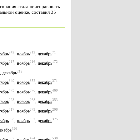
горания стала неисправность
альной оценке, составил 35
242
212
71
тябрь
,
ноябрь
,
декабрь
217
216
172
тябрь
,
ноябрь
,
декабрь
212
,
декабрь
349
352
371
тябрь
,
ноябрь
,
декабрь
473
376
460
тябрь
,
ноябрь
,
декабрь
223
268
353
тябрь
,
ноябрь
,
декабрь
317
279
208
тябрь
,
ноябрь
,
декабрь
398
352
325
тябрь
,
ноябрь
,
декабрь
456
екабрь
387
474
538
тябрь
,
ноябрь
,
декабрь