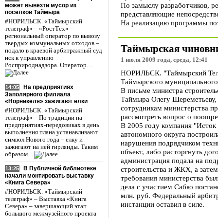
По замыслу разработчиков, р
может вывезти мусор из
поселков Таймыра
представляющие непосредстве
#НОРИЛЬСК. «Таймырский
На реализацию программы пот
телеграф» – «РостТех» –
региональный оператор по вывозу
твердых коммунальных отходов –
Таймырская чиновниц
подало в краевой арбитражный суд
иск к управлению
1 июля 2009 года, среда, 12:41
Росприроднадзора. Оператор…
НОРИЛЬСК. "Таймырский Теле
Таймырского муниципального р
На предприятиях
14:05
В письме министра строитель
Заполярного филиала
Таймыра Олегу Шереметьеву, 
«Норникеля» зажигают елки
сотрудникам министерства пр
#НОРИЛЬСК. «Таймырский
рассмотреть вопрос о поощре
телеграф» – По традиции на
В 2005 году компания "Исток
предприятиях-передовиках в день
выполнения плана устанавливают
автономного округа построила
символ Нового года – елку и
нарушения подрядчиком техни
зажигают на ней гирлянды. Таким
объект, либо расторгнуть дог
образом…
администрация подала на подр
строительства и ЖКХ, а зате
В Публичной библиотеке
13:25
начали монтировать выставку
требования министерства был
«Книга Севера»
дела с участием Сабко постан
#НОРИЛЬСК. «Таймырский
млн. руб. Федеральный арбит
телеграф» – Выставка «Книга
инстанции оставил в силе.
Севера» – завершающий этап
большого межмузейного проекта