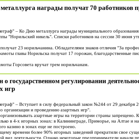
 металлурга награды получат 70 работников 
граф" – Ко Дню металлурга награды муниципального образования 
ппы "Норильский никель". Списки работников на сессии 30 июня ут
получат 23 норильчанина. Обладателями знаков отличия "За профе
рамоты главы Норильска получат 17 горожан, благодарственные пис
моты Горсовета вручат трем норильчанам.
он о государственном регулировании деятельно
х игр
раф" – Вступает в силу федеральный закон №244 от 29 декабря 2
о организации и проведению азартных игр".
 организовывать азартные игры на территории страны запрещено. 
лько в 4-х игорных зонах: в Калининграде, Приморье, на Алтае и н
ого казино в зонах еще не построено.
ящему времени более 90% игорных заведений прекратили свое сущ
й вид деятельности. Однако некоторые предприниматели начали пр