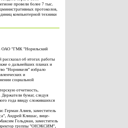
гионе провели более 7 тыс.
административных протоколов,
 единиц компьютерной техники
ов ОАО "ГМК "Норильский
 рассказал об итогах работы
акже о дальнейших планах и
тво "Норникеля" избрало
авленческих и
анении социальной
терскую отчетность,
 Держатели бумаг, следуя
лого года ввиду сложившихся
и: Герман Алиев, заместитель
а", Андрей Клишас, вице-
 Максим Гольдман, заместитель
 директор группы "ОНЭКСИМ",