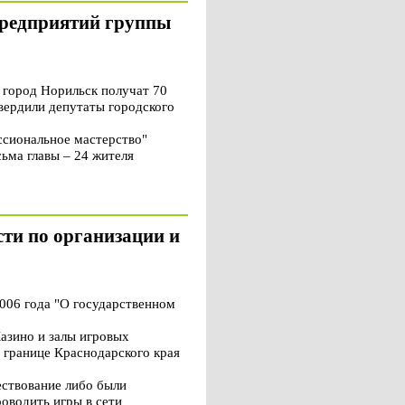
предприятий группы
город Норильск получат 70
вердили депутаты городского
ссиональное мастерство"
ьма главы – 24 жителя
сти по организации и
006 года "О государственном
Казино и залы игровых
а границе Краснодарского края
ествование либо были
оводить игры в сети