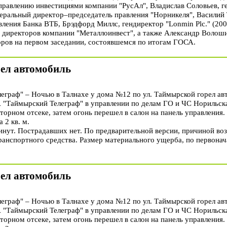
правлению инвестициями компании "РусАл", Владислав Соловьев, г
еральный директор–председатель правления "Норникеля", Василий 
вления Банка ВТБ, Брэдфорд Миллс, гендиректор "Lonmin Plc." (20
 директоров компании "Металлоинвест", а также Александр Волоши
оров на первом заседании, состоявшемся по итогам ГОСА.
рел автомобиль
раф" – Ночью в Талнахе у дома №12 по ул. Таймырской горел ав
"Таймырский Телеграф" в управлении по делам ГО и ЧС Норильск
торном отсеке, затем огонь перешел в салон на панель управления.
 2 кв. м.
инут. Пострадавших нет. По предварительной версии, причиной воз
ранспортного средства. Размер материального ущерба, по первонач
рел автомобиль
раф" – Ночью в Талнахе у дома №12 по ул. Таймырской горел ав
"Таймырский Телеграф" в управлении по делам ГО и ЧС Норильск
торном отсеке, затем огонь перешел в салон на панель управления.