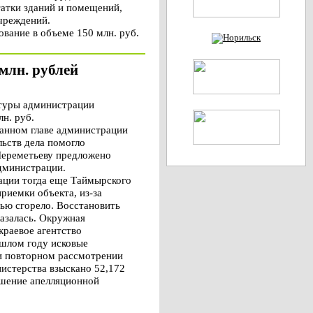
татки зданий и помещений,
чреждений.
вание в объеме 150 млн. руб.
млн. рублей
ктуры администрации
н. руб.
ванном главе администрации
ьств дела помогло
 Шереметьеву предложено
дминистрации.
рации тогда еще Таймырского
риемки объекта, из-за
ью сгорело. Восстановить
казалась. Окружная
краевое агентство
ошлом году исковые
ри повторном рассмотрении
нистерства взыскано 52,172
ешение апелляционной