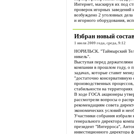
Интернет, маскируя их под с
проверок игорных заведений 
возбуждено 2 уголовных дела
и игорного оборудования, исп
Избран новый соста
1 июля 2009 года, среда, 9:12
НОРИЛЬСК. "Таймырский Теле
никель".
Выступая перед держателями 
компании в прошлом году, о 
задачах, которые ставит мене
"достаточно консервативную 
производственных процессов,
стабильности на территориях
В ходе ГОСА акционеры утвер
рассмотрели вопросы о распр
рекомендациям совета директ
экономических условий и нео
Участники собрания избрали н
генерального директора комп
президент "Интерроса", Анто
инвестиционного директора 