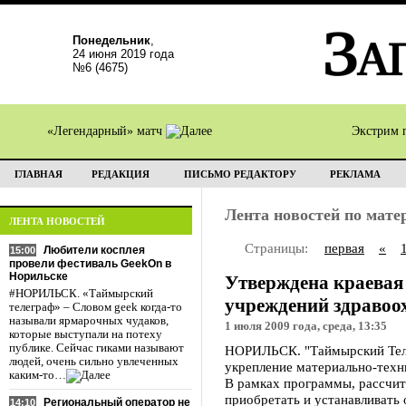
Понедельник
,
24 июня 2019 года
№6 (4675)
«Легендарный» матч
Экстрим 
ГЛАВНАЯ
РЕДАКЦИЯ
ПИСЬМО РЕДАКТОРУ
РЕКЛАМА
Лента новостей по мат
ЛЕНТА НОВОСТЕЙ
Страницы:
первая
«
Любители косплея
15:00
провели фестиваль GeekOn в
Норильске
Утверждена краевая
#НОРИЛЬСК. «Таймырский
учреждений здравоо
телеграф» – Словом geek когда-то
называли ярмарочных чудаков,
1 июля 2009 года, среда, 13:35
которые выступали на потеху
публике. Сейчас гиками называют
НОРИЛЬСК. "Таймырский Теле
людей, очень сильно увлеченных
укрепление материально-техн
каким-то…
В рамках программы, рассчит
приобретать и устанавливать
Региональный оператор не
14:10