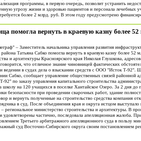
еализация программы, в первую очередь, позволит устранить недос
нную угрозу жизни и здоровью пациентов и персонала лечебных у
ребуется более 2 млрд. руб. В этом году предусмотрено финансиро
а помогла вернуть в краевую казну более 52 
граф" – Заместитель начальника управления развития инфрастру
айона Татьяна Сабко помогла вернуть в краевую казну более 52 мл
ства и архитектуры Красноярского края Николая Глушкова, адресо
говорится, что отличное знание чиновницей фактических обстоятел
и ведении в судах дела о взыскании средств с ООО "Исток Т-92".
нии Сабко, сообщает управление общественных связей районной а
 Т-92" по заказу управления капитального строительства админист
 школу на 120 учащихся в поселке Хантайское Озеро. За 2 дня до п
ки безопасности при проведении сварочных работ, здание полност
овор и вернуть полученные на строительство средства компания от
ядчика в суд. После объединения края и округа истцом выступало 
м – региональное министерство строительства и архитектуры. В пр
и удовлетворены частично, последовала апелляционная жалоба. П
овлением Третьего арбитражного апелляционного суда в пользу ми
ражный суд Восточно-Сибирского округа своим постановлением р