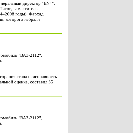
енеральный директор "EN+",
Титов, заместитель
04–2008 годы), Фархад
н, которого избрали
томобиль "ВАЗ-2112",
а.
горания стала неисправность
альной оценке, составил 35
томобиль "ВАЗ-2112",
а.