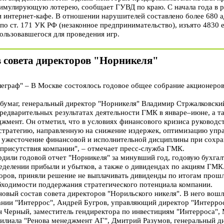
тимулирующую лотерею, сообщает ГУВД по краю. С начала года в ре
и интернет-кафе. В отношении нарушителей составлено более 680 
 по ст. 171 УК РФ (незаконное предпринимательство), изъято 4830
ользовавшегося для проведения игр.
в совета директоров "Норникеля"
граф" – В Москве состоялось годовое общее собрание акционер
бумаг, генеральный директор "Норникеля" Владимир Стржалковский
предварительных результатах деятельности ГМК в январе–июне, а т
джмент. Он отметил, что в условиях финансового кризиса руководс
стратегию, направленную на снижение издержек, оптимизацию упр
 ужесточение финансовой и исполнительной дисциплины при сохр
 присутствия компании", – отмечает пресс-служба ГМК.
дили годовой отчет "Норникеля" за минувший год, годовую бухгал
еделении прибыли и убытков, а также о дивидендах по акциям ГМК.
оров, приняли решение не выплачивать дивиденды по итогам прош
бходимости поддержания стратегического потенциала компании.
овый состав совета директоров "Норильского никеля". В него вошл
ании "Интеррос", Андрей Бугров, управляющий директор "Интеррос
н Черный, заместитель гендиректора по инвестициям "Интерроса",
филиала "Ренова менеджмент АГ", Дмитрий Разумов, генеральный