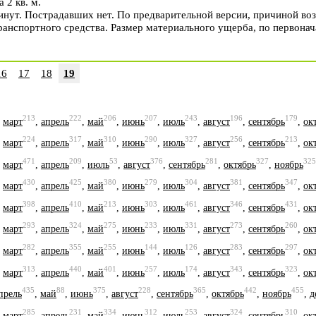
 2 кв. м.
инут. Пострадавших нет. По предварительной версии, причиной воз
ранспортного средства. Размер материального ущерба, по первонач
16
17
18
19
213
222
206
207
243
196
179
,
март
,
апрель
,
май
,
июнь
,
июль
,
август
,
сентябрь
,
ок
224
317
310
290
327
256
213
,
март
,
апрель
,
май
,
июнь
,
июль
,
август
,
сентябрь
,
ок
471
209
53
376
281
327
325
,
март
,
апрель
,
июль
,
август
,
сентябрь
,
октябрь
,
ноябрь
430
425
380
279
304
381
347
,
март
,
апрель
,
май
,
июнь
,
июль
,
август
,
сентябрь
,
ок
398
410
213
303
461
346
431
,
март
,
апрель
,
май
,
июнь
,
июль
,
август
,
сентябрь
,
ок
293
324
275
233
331
273
260
,
март
,
апрель
,
май
,
июнь
,
июль
,
август
,
сентябрь
,
ок
282
355
255
144
126
283
297
,
март
,
апрель
,
май
,
июнь
,
июль
,
август
,
сентябрь
,
ок
313
440
401
257
174
343
323
,
март
,
апрель
,
май
,
июнь
,
июль
,
август
,
сентябрь
,
ок
435
88
375
228
365
442
455
прель
,
май
,
июнь
,
август
,
сентябрь
,
октябрь
,
ноябрь
,
д
285
231
334
312
253
324
310
,
март
,
апрель
,
май
,
июнь
,
июль
,
август
,
сентябрь
,
ок