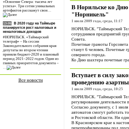
«Освоение Севера: тысяча лет
В Норильске ко Дню
успеха». Три сотни уникальных
артефактов расскажут свои…
"Норникель"
1 июля 2009 года, среда, 11:17
В 2020 году на Таймыре
13:05
планируется рост налоговых и
НОРИЛЬСК. "Таймырский Теле
неналоговых доходов
сотрудников предприятий гру
#НОРИЛЬСК. «Таймырский
Совета.
телеграф» – На сессии
Почетные грамоты Горсовета 
Законодательного собрания края
станут 6 человек. Почетные г
депутаты во втором чтении
северного города.
приняли бюджет-2020 и плановый
период 2021–2022 годов. Один из
Ко Дню шахтера почетные гра
главных приоритетов документа –
…
Вступает в силу зак
Все новости
проведению азартны
1 июля 2009 года, среда, 10:25
НОРИЛЬСК. "Таймырский Телег
регулировании деятельности п
Согласно документу, с 1 июля
автоматов смогут работать то
и Ростовской области. Ни одн
В Красноярском крае к насто
перепрофилированы под друго