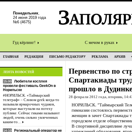
Понедельник
,
24 июня 2019 года
№6 (4675)
Гуд кёрлинг!
С мечом в руках
ГЛАВНАЯ
РЕДАКЦИЯ
ПИСЬМО РЕДАКТОРУ
РЕКЛАМА
АРХИВ
Первенство по стр
ЛЕНТА НОВОСТЕЙ
Спартакиады тру
Любители косплея
15:00
провели фестиваль GeekOn в
прошло в Дудинк
Норильске
#НОРИЛЬСК. «Таймырский
28 февраля 2012 года, вторник, 14:4
телеграф» – Словом geek когда-то
называли ярмарочных чудаков,
НОРИЛЬСК. "Таймырский Телег
которые выступали на потеху
гимназии состоялось первенст
публике. Сейчас гиками называют
женщин в зачет Спартакиады т
людей, очень сильно увлеченных
городском отделе общественны
каким-то…
В спортивной дисциплине луч
Региональный оператор не
14:10
учреждений образования, втор