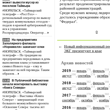
может вывезти мусор из
результат продемонстрировала
поселков Таймыра
районной администраций.
#НОРИЛЬСК. «Таймырский
Среди мужских команд лидиров
телеграф» – «РостТех» –
досталось учреждениям образо
региональный оператор по вывозу
"Федерал".
твердых коммунальных отходов –
подало в краевой арбитражный суд
иск к управлению
0
Росприроднадзора. Оператор…
На предприятиях
14:05
Заполярного филиала
←
Новый информационный ре
«Норникеля» зажигают елки
ЭКГ презентуют в крае
#НОРИЛЬСК. «Таймырский
телеграф» – По традиции на
предприятиях-передовиках в день
Архив новостей
выполнения плана устанавливают
символ Нового года – елку и
176
218
зажигают на ней гирлянды. Таким
2019
—
январь
,
февраль
образом…
196
179
2
август
,
сентябрь
,
октябрь
В Публичной библиотеке
13:25
262
180
2018
—
январь
,
февраль
начали монтировать выставку
256
213
2
«Книга Севера»
август
,
сентябрь
,
октябрь
#НОРИЛЬСК. «Таймырский
278
360
2017
—
январь
,
февраль
телеграф» – Выставка «Книга
281
327
Севера» – завершающий этап
сентябрь
,
октябрь
,
ноябрь
большого межмузейного проекта
231
380
2016
—
«Освоение Севера: тысяча лет
январь
,
февраль