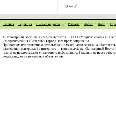
4
0
—
0
Главная
•
Редакция
•
Письмо редактору
•
Реклама
•
Архив
•
Фото
•
Гор
©
Заполярный Вестник
. Учредитель газеты — ООО «Медиакомпания «Северн
«Медиакомпания «Северный город». Все права защищены.
При полном или частичном использовании материалов ссылка на «Заполярны
размещении материалов в интернете — гиперссылка на «Заполярный Вестник
газеты не предоставляет справочную информацию. Редакция не несет ответ
содержащуюся в рекламных объявлениях.