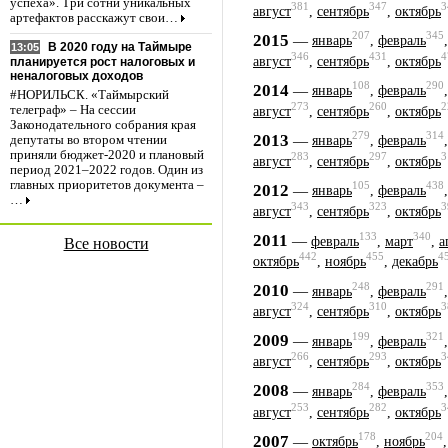
успеха». Три сотни уникальных
381
347
3
август
,
сентябрь
,
октябрь
артефактов расскажут свои…
207
345
2015
—
январь
,
февраль
В 2020 году на Таймыре
13:05
346
431
4
август
,
сентябрь
,
октябрь
планируется рост налоговых и
неналоговых доходов
108
290
2014
—
январь
,
февраль
#НОРИЛЬСК. «Таймырский
273
260
2
телеграф» – На сессии
август
,
сентябрь
,
октябрь
Законодательного собрания края
279
314
2013
—
депутаты во втором чтении
январь
,
февраль
приняли бюджет-2020 и плановый
283
297
3
август
,
сентябрь
,
октябрь
период 2021–2022 годов. Один из
главных приоритетов документа –
105
438
2012
—
январь
,
февраль
…
343
323
3
август
,
сентябрь
,
октябрь
133
340
2011
—
февраль
,
март
,
а
Все новости
442
455
4
октябрь
,
ноябрь
,
декабрь
248
291
2010
—
январь
,
февраль
324
310
3
август
,
сентябрь
,
октябрь
199
321
2009
—
январь
,
февраль
266
293
3
август
,
сентябрь
,
октябрь
284
353
2008
—
январь
,
февраль
253
282
3
август
,
сентябрь
,
октябрь
178
204
2007
—
октябрь
,
ноябрь