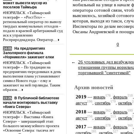
может вывезти мусор из
мобильный на улице в начале 
поселков Таймыра
оператора сотовой связи, чтоб
#НОРИЛЬСК. «Таймырский
выяснилось, хозяйкой сотовог
телеграф» – «РостТех» –
которая, выходя из такси, слу
региональный оператор по вывозу
Инспекторы по делам несовер
твердых коммунальных отходов –
подало в краевой арбитражный суд
Оксаны Андриевской и поощри
иск к управлению
Росприроднадзора. Оператор…
0
На предприятиях
14:05
Заполярного филиала
«Норникеля» зажигают елки
←
26 уголовных дел возбужден
#НОРИЛЬСК. «Таймырский
отношении группы норильч
телеграф» – По традиции на
предприятиях-передовиках в день
торговавшей "синтетикой"
выполнения плана устанавливают
символ Нового года – елку и
зажигают на ней гирлянды. Таким
Архив новостей
образом…
176
218
2019
—
январь
,
февраль
В Публичной библиотеке
13:25
196
179
2
начали монтировать выставку
август
,
сентябрь
,
октябрь
«Книга Севера»
262
180
2018
—
январь
,
февраль
#НОРИЛЬСК. «Таймырский
256
213
2
телеграф» – Выставка «Книга
август
,
сентябрь
,
октябрь
Севера» – завершающий этап
278
360
2017
большого межмузейного проекта
—
январь
,
февраль
«Освоение Севера: тысяча лет
281
327
сентябрь
,
октябрь
,
ноябрь