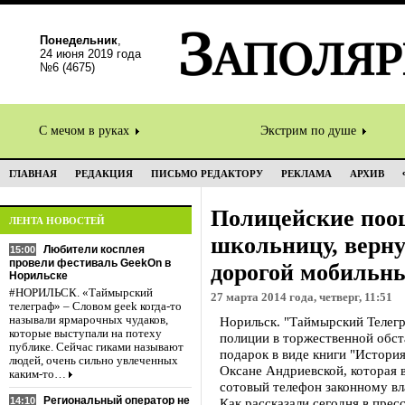
Понедельник
,
24 июня 2019 года
№6 (4675)
С мечом в руках
Экстрим по душе
ГЛАВНАЯ
РЕДАКЦИЯ
ПИСЬМО РЕДАКТОРУ
РЕКЛАМА
АРХИВ
Полицейские поо
ЛЕНТА НОВОСТЕЙ
школьницу, верн
Любители косплея
15:00
провели фестиваль GeekOn в
дорогой мобильн
Норильске
#НОРИЛЬСК. «Таймырский
27 марта 2014 года, четверг, 11:51
телеграф» – Словом geek когда-то
называли ярмарочных чудаков,
Норильск. "Таймырский Телегр
которые выступали на потеху
полиции в торжественной обст
публике. Сейчас гиками называют
подарок в виде книги "Истори
людей, очень сильно увлеченных
Оксане Андриевской, которая
каким-то…
сотовый телефон законному вл
Региональный оператор не
14:10
Как рассказали сегодня в пре