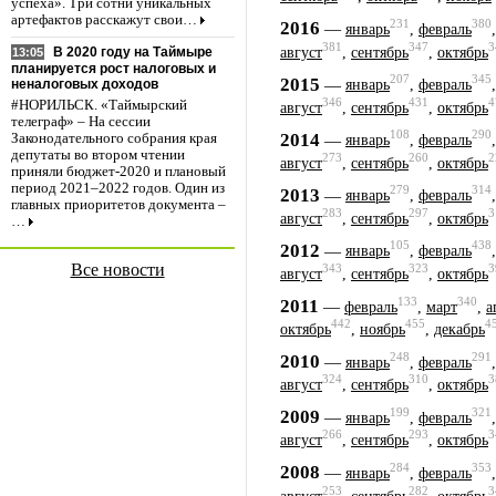
успеха». Три сотни уникальных
артефактов расскажут свои…
231
380
2016
—
январь
,
февраль
381
347
3
август
,
сентябрь
,
октябрь
В 2020 году на Таймыре
13:05
планируется рост налоговых и
207
345
2015
—
январь
,
февраль
неналоговых доходов
346
431
4
#НОРИЛЬСК. «Таймырский
август
,
сентябрь
,
октябрь
телеграф» – На сессии
108
290
2014
—
Законодательного собрания края
январь
,
февраль
депутаты во втором чтении
273
260
2
август
,
сентябрь
,
октябрь
приняли бюджет-2020 и плановый
период 2021–2022 годов. Один из
279
314
2013
—
январь
,
февраль
главных приоритетов документа –
283
297
3
август
,
сентябрь
,
октябрь
…
105
438
2012
—
январь
,
февраль
Все новости
343
323
3
август
,
сентябрь
,
октябрь
133
340
2011
—
февраль
,
март
,
а
442
455
4
октябрь
,
ноябрь
,
декабрь
248
291
2010
—
январь
,
февраль
324
310
3
август
,
сентябрь
,
октябрь
199
321
2009
—
январь
,
февраль
266
293
3
август
,
сентябрь
,
октябрь
284
353
2008
—
январь
,
февраль
253
282
3