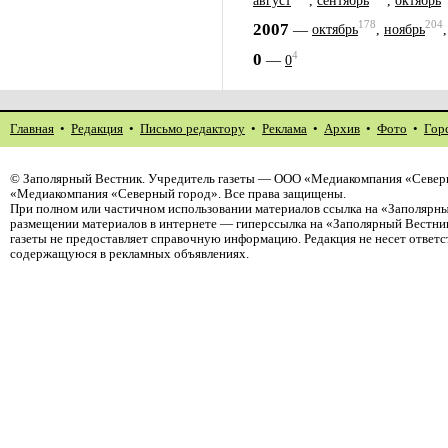
август
,
сентябрь
,
октябрь
178
204
2007
—
октябрь
,
ноябрь
4
0
—
0
Главная
•
Редакция
•
Письмо редактору
•
Реклама
•
Архив
•
Фото
•
Гор
©
Заполярный Вестник
. Учредитель газеты — ООО «Медиакомпания «Северн
«Медиакомпания «Северный город». Все права защищены.
При полном или частичном использовании материалов ссылка на «Заполярны
размещении материалов в интернете — гиперссылка на «Заполярный Вестник
газеты не предоставляет справочную информацию. Редакция не несет ответ
содержащуюся в рекламных объявлениях.