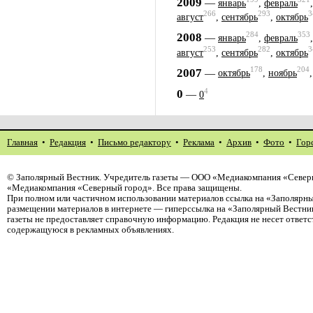
2009
—
январь
,
февраль
266
293
3
август
,
сентябрь
,
октябрь
284
353
2008
—
январь
,
февраль
253
282
3
август
,
сентябрь
,
октябрь
178
204
2007
—
октябрь
,
ноябрь
4
0
—
0
Главная
•
Редакция
•
Письмо редактору
•
Реклама
•
Архив
•
Фото
•
Гор
©
Заполярный Вестник
. Учредитель газеты — ООО «Медиакомпания «Северн
«Медиакомпания «Северный город». Все права защищены.
При полном или частичном использовании материалов ссылка на «Заполярны
размещении материалов в интернете — гиперссылка на «Заполярный Вестник
газеты не предоставляет справочную информацию. Редакция не несет ответ
содержащуюся в рекламных объявлениях.