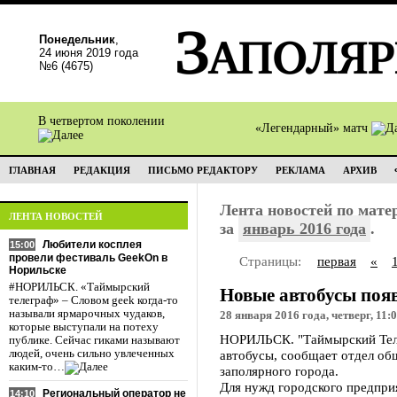
Понедельник
,
24 июня 2019 года
№6 (4675)
В четвертом поколении
«Легендарный» матч
ГЛАВНАЯ
РЕДАКЦИЯ
ПИСЬМО РЕДАКТОРУ
РЕКЛАМА
АРХИВ
Лента новостей по мат
ЛЕНТА НОВОСТЕЙ
за
январь 2016 года
.
Любители косплея
15:00
провели фестиваль GeekOn в
Страницы:
первая
«
Норильске
#НОРИЛЬСК. «Таймырский
Новые автобусы появ
телеграф» – Словом geek когда-то
называли ярмарочных чудаков,
28 января 2016 года, четверг, 11:
которые выступали на потеху
НОРИЛЬСК. "Таймырский Теле
публике. Сейчас гиками называют
людей, очень сильно увлеченных
автобусы, сообщает отдел об
каким-то…
заполярного города.
Для нужд городского предпри
Региональный оператор не
14:10