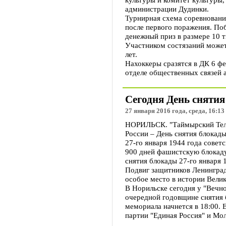
администрации Дудинки.
Турнирная схема соревновани
после первого поражения. По
денежный приз в размере 10 т
Участником состязаний может
лет.
Нахоккеры сразятся в ДК 6 фе
отделе общественных связей 
Сегодня День сняти
27 января 2016 года, среда, 16:13
НОРИЛЬСК. "Таймырский Теле
России – День снятия блокады
27-го января 1944 года совет
900 дней фашистскую блокаду
снятия блокады 27-го января 
Подвиг защитников Ленинград
особое место в истории Вели
В Норильске сегодня у "Вечн
очередной годовщине снятия 
мемориала начнется в 18:00. 
партии "Единая Россия" и Мо