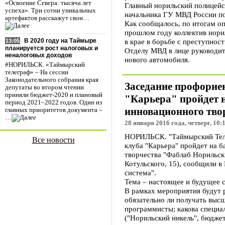
«Освоение Севера: тысяча лет
Главный норильский полицейс
успеха». Три сотни уникальных
начальника ГУ МВД России п
артефактов расскажут свои…
Как сообщалось, по итогам о
прошлом году коллектив нори
в крае в борьбе с преступнос
В 2020 году на Таймыре
13:05
планируется рост налоговых и
Отделу МВД в лице руководит
неналоговых доходов
нового автомобиля.
#НОРИЛЬСК. «Таймырский
телеграф» – На сессии
Законодательного собрания края
Заседание профорие
депутаты во втором чтении
приняли бюджет-2020 и плановый
"Карьера" пройдет н
период 2021–2022 годов. Один из
инновационного тво
главных приоритетов документа –
…
28 января 2016 года, четверг, 10:
НОРИЛЬСК. "Таймырский Теле
Все новости
клуба "Карьера" пройдет на 
творчества "Фаблаб Норильск" 
Котульского, 15), сообщили 
система".
Тема – настоящее и будущее 
В рамках мероприятия будут
обязательно ли получать высш
программисты; какова специа
("Норильский никель", бюдже