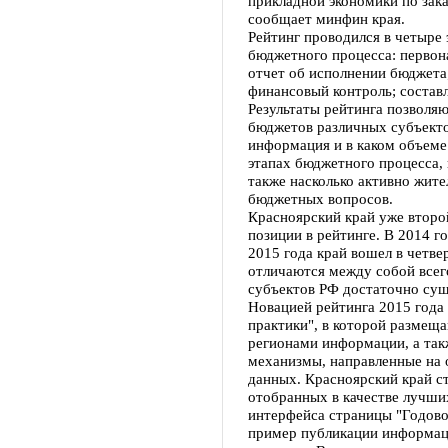
прикладной экономики по зак
сообщает минфин края.
Рейтинг проводился в четыре
бюджетного процесса: первон
отчет об исполнении бюджета
финансовый контроль; состав
Результаты рейтинга позволя
бюджетов различных субъекто
информация и в каком объеме
этапах бюджетного процесса, 
также насколько активно жит
бюджетных вопросов.
Красноярский край уже втор
позиции в рейтинге. В 2014 г
2015 года край вошел в четве
отличаются между собой всего
субъектов РФ достаточно сущ
Новацией рейтинга 2015 года
практики", в которой размещ
регионами информации, а та
механизмы, направленные на
данных. Красноярский край с
отобранных в качестве лучших
интерфейса страницы "Годово
пример публикации информац