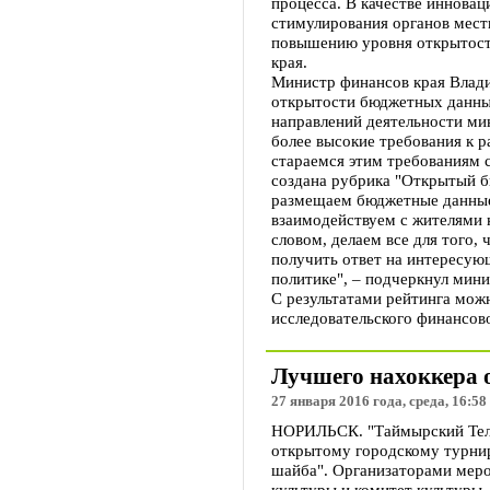
процесса. В качестве иннова
стимулирования органов мест
повышению уровня открытост
края.
Министр финансов края Влад
открытости бюджетных данны
направлений деятельности ми
более высокие требования к 
стараемся этим требованиям с
создана рубрика "Открытый б
размещаем бюджетные данные
взаимодействуем с жителями 
словом, делаем все для того,
получить ответ на интересую
политике", – подчеркнул мини
С результатами рейтинга можн
исследовательского финансов
Лучшего нахоккера 
27 января 2016 года, среда, 16:58
НОРИЛЬСК. "Таймырский Теле
открытому городскому турнир
шайба". Организаторами мер
культуры и комитет культуры