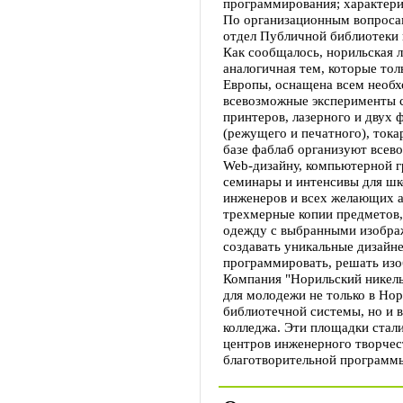
программирования; характери
По организационным вопроса
отдел Публичной библиотеки 
Как сообщалось, норильская 
аналогичная тем, которые тол
Европы, оснащена всем необ
всевозможные эксперименты 
принтеров, лазерного и двух 
(режущего и печатного), ток
базе фаблаб организуют всев
Web-дизайну, компьютерной 
семинары и интенсивы для шко
инженеров и всех желающих а
трехмерные копии предметов,
одежду с выбранными изобра
создавать уникальные дизайне
программировать, решать изо
Компания "Норильский никел
для молодежи не только в Нор
библиотечной системы, но и 
колледжа. Эти площадки стал
центров инженерного творчес
благотворительной программ