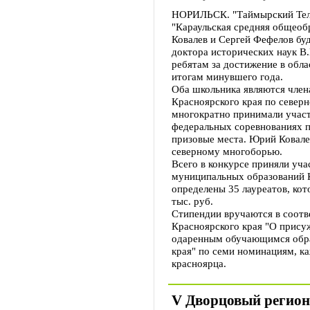
НОРИЛЬСК. "Таймырский Тел
"Караульская средняя общеоб
Ковалев и Сергей Фефелов бу
доктора исторических наук В
ребятам за достижение в обла
итогам минувшего года.
Оба школьника являются чле
Красноярского края по севе
многократно принимали участ
федеральных соревнованиях п
призовые места. Юрий Ковалев
северному многоборью.
Всего в конкурсе приняли уча
муниципальных образований К
определены 35 лауреатов, кот
тыс. руб.
Стипендии вручаются в соотв
Красноярского края "О прис
одаренным обучающимся обра
края" по семи номинациям, к
красноярца.
V Дворцовый регион