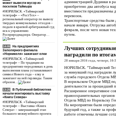
администрацией Дудинки в ра
может вывезти мусор из
приобретено два автобуса ма
поселков Таймыра
вместимости предназначены д
#НОРИЛЬСК. «Таймырский
телеграф» – «РостТех» –
перевозок.
региональный оператор по вывозу
Транспортные средства были 
твердых коммунальных отходов –
начале января. Отгрузка автоб
подало в краевой арбитражный суд
февраля, после чего новая те
иск к управлению
путем.
Росприроднадзора. Оператор…
На предприятиях
14:05
Лучших сотрудников
Заполярного филиала
наградили по итога
«Норникеля» зажигают елки
#НОРИЛЬСК. «Таймырский
28 января 2016 года, четверг, 10:
телеграф» – По традиции на
предприятиях-передовиках в день
НОРИЛЬСК. "Таймырский Теле
выполнения плана устанавливают
за минувший год наградили л
символ Нового года – елку и
служба городского Отдела МВ
зажигают на ней гирлянды. Таким
В норильском Отделе МВД по
образом…
деятельности за прошедший п
В Публичной библиотеке
13:25
Расширенное оперативное сов
начали монтировать выставку
правоохранительных органов 
«Книга Севера»
Отдела МВД по Норильску Ге
#НОРИЛЬСК. «Таймырский
На мероприятии были определ
телеграф» – Выставка «Книга
будущий год, а также за проф
Севера» – завершающий этап
работе отмечены лучшие сотр
большого межмузейного проекта