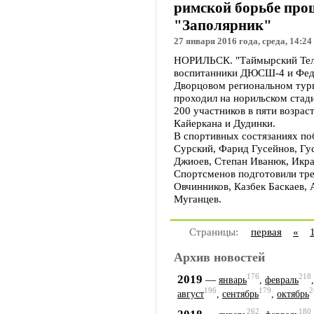
римской борьбе про
"Заполярник"
27 января 2016 года, среда, 14:24
НОРИЛЬСК. "Таймырский Теле
воспитанники ДЮСШ-4 и Феде
Дворцовом региональном турн
проходил на норильском стади
200 участников в пяти возрас
Кайеркана и Дудинки.
В спортивных состязаниях по
Сурский, Фарид Гусейнов, Гу
Джиоев, Степан Иванюк, Икра
Спортсменов подготовили тре
Овчинников, Казбек Баскаев, 
Муганцев.
Страницы:
первая
«
Архив новостей
176
218
2019
—
январь
,
февраль
196
179
2
август
,
сентябрь
,
октябрь
262
180