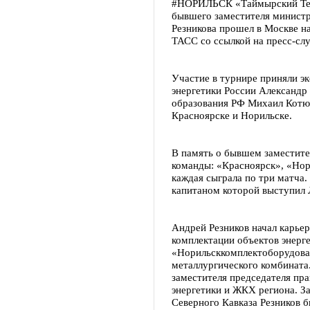
#НОРИЛЬСК «Таймырский Тел
бывшего заместителя министр
Резникова прошел в Москве н
ТАСС со ссылкой на пресс-сл
Участие в турнире приняли эк
энергетики России Александр
образования РФ Михаил Котюк
Красноярске и Норильске.
В память о бывшем заместите
команды: «Красноярск», «Но
каждая сыграла по три матча
капитаном которой выступил 
Андрей Резников начал карье
комплектации объектов энерг
«Норильсккомплектоборудова
металлургического комбината
заместителя председателя пра
энергетики и ЖКХ региона. З
Северного Кавказа Резников б