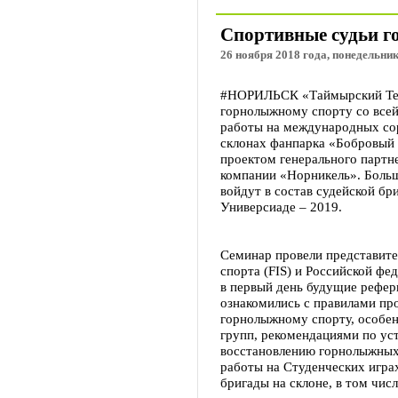
Спортивные судьи го
26 ноября 2018 года, понедельник
#НОРИЛЬСК «Таймырский Теле
горнолыжному спорту со всей
работы на международных сор
склонах фанпарка «Бобровый 
проектом генерального партн
компании «Норникель». Боль
войдут в состав судейской б
Универсиаде – 2019.
Семинар провели представит
спорта (FIS) и Российской фе
в первый день будущие рефер
ознакомились с правилами п
горнолыжному спорту, особе
групп, рекомендациями по уст
восстановлению горнолыжных 
работы на Студенческих игра
бригады на склоне, в том чис