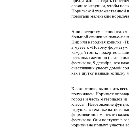
предлагалось создать собстве
елочные игрушки, чтобы позж
Норильской художественной ш
помогали маленьким норильча
А по соседству расписывался 
большой свинки из папье-маше
Пиг, или народная копилка «П
в музее к «Новому формату»
каждый гость, пожертвовавши
несколько жетонов (в зависим
фестиваля, 9 декабря, вся на
счастливчик унесет домой со
как в шутку назвали копилку 
К сожалению, выполнить весь 
получилось: Норильск оправд
города и часть материалов из
классы «Изготовление фунтик
игрушка в технике ватного па
формовке коломенского калач
фестиваля. Они поступят в го
норильчане примут участие в