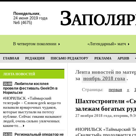
Понедельник
,
24 июня 2019 года
№6 (4675)
В четвертом поколении
«Легендарный» матч
ГЛАВНАЯ
РЕДАКЦИЯ
ПИСЬМО РЕДАКТОРУ
РЕКЛАМА
АРХИВ
Лента новостей по мат
ЛЕНТА НОВОСТЕЙ
за
ноябрь 2018 года
.
Любители косплея
15:00
провели фестиваль GeekOn в
Страницы:
первая
«
Норильске
#НОРИЛЬСК. «Таймырский
Шахтостроители «Ск
телеграф» – Словом geek когда-то
залежам богатых ру
называли ярмарочных чудаков,
которые выступали на потеху
27 ноября 2018 года, вторник, 9:5
публике. Сейчас гиками называют
людей, очень сильно увлеченных
каким-то…
#НОРИЛЬСК «Таймырский Тел
«Скалистый» продолжается ст
Региональный оператор не
14:10