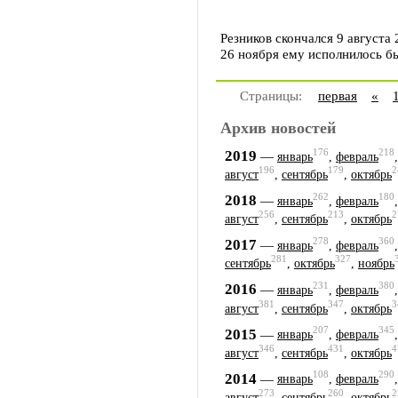
Резников скончался 9 августа
26 ноября ему исполнилось бы
Страницы:
первая
«
Архив новостей
176
218
2019
—
январь
,
февраль
196
179
2
август
,
сентябрь
,
октябрь
262
180
2018
—
январь
,
февраль
256
213
2
август
,
сентябрь
,
октябрь
278
360
2017
—
январь
,
февраль
281
327
сентябрь
,
октябрь
,
ноябрь
231
380
2016
—
январь
,
февраль
381
347
3
август
,
сентябрь
,
октябрь
207
345
2015
—
январь
,
февраль
346
431
4
август
,
сентябрь
,
октябрь
108
290
2014
—
январь
,
февраль
273
260
2
август
,
сентябрь
,
октябрь