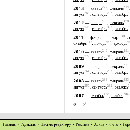
279
314
2013
—
январь
,
февраль
283
297
3
август
,
сентябрь
,
октябрь
105
438
2012
—
январь
,
февраль
343
323
3
август
,
сентябрь
,
октябрь
133
340
2011
—
февраль
,
март
,
а
442
455
4
октябрь
,
ноябрь
,
декабрь
248
291
2010
—
январь
,
февраль
324
310
3
август
,
сентябрь
,
октябрь
199
321
2009
—
январь
,
февраль
266
293
3
август
,
сентябрь
,
октябрь
284
353
2008
—
январь
,
февраль
253
282
3
август
,
сентябрь
,
октябрь
178
204
2007
—
октябрь
,
ноябрь
4
0
—
0
Главная
•
Редакция
•
Письмо редактору
•
Реклама
•
Архив
•
Фото
•
Гор