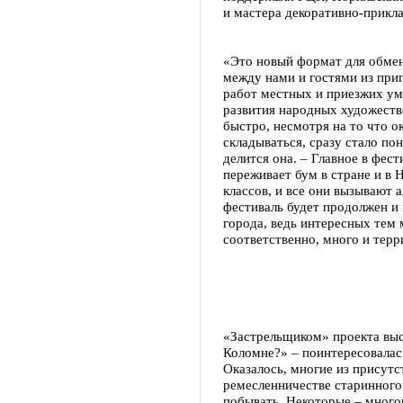
и мастера декоративно-прикла
«Это новый формат для обме
между нами и гостями из при
работ местных и приезжих ум
развития народных художеств
быстро, несмотря на то что ок
складываться, сразу стало по
делится она. – Главное в фест
переживает бум в стране и в 
классов, и все они вызывают 
фестиваль будет продолжен и 
города, ведь интересных тем 
соответственно, много и терр
«Застрельщиком» проекта выс
Коломне?» – поинтересовалас
Оказалось, многие из присут
ремесленничестве старинного 
побывать. Некоторые – много