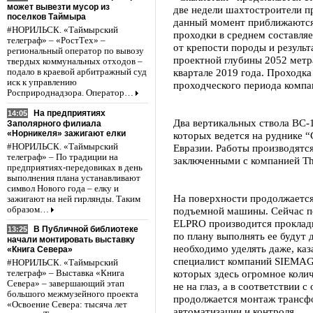
может вывезти мусор из
две недели шахтостроители пр
поселков Таймыра
данный момент приближаются 
#НОРИЛЬСК. «Таймырский
проходки в среднем составляе
телеграф» – «РостТех» –
от крепости породы и резуль
региональный оператор по вывозу
проектной глубины 2052 метр
твердых коммунальных отходов –
квартале 2019 года. Проходк
подало в краевой арбитражный суд
иск к управлению
проходческого периода комп
Росприроднадзора. Оператор…
На предприятиях
14:05
Два вертикальных ствола ВС-
Заполярного филиала
«Норникеля» зажигают елки
которых ведется на руднике 
#НОРИЛЬСК. «Таймырский
Евразии. Работы производятся
телеграф» – По традиции на
заключенными с компанией T
предприятиях-передовиках в день
выполнения плана устанавливают
символ Нового года – елку и
На поверхности продолжаетс
зажигают на ней гирлянды. Таким
образом…
подъемной машины. Сейчас п
ELPRO производится прокладк
В Публичной библиотеке
13:25
по плану выполнять ее будут 
начали монтировать выставку
необходимо уделять даже, каз
«Книга Севера»
специалист компаний SIEMAG 
#НОРИЛЬСК. «Таймырский
которых здесь огромное коли
телеграф» – Выставка «Книга
Севера» – завершающий этап
не на глаз, а в соответствии
большого межмузейного проекта
продолжается монтаж трансфо
«Освоение Севера: тысяча лет
автоматизации и контроля.