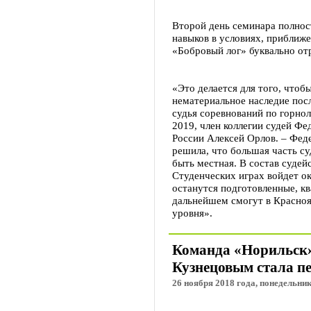
Второй день семинара полнос
навыков в условиях, приближ
«Бобровый лог» буквально от
«Это делается для того, чтоб
нематериальное наследие посл
судья соревнований по горно
2019, член коллегии судей Ф
России Алексей Орлов. – Фед
решила, что большая часть с
быть местная. В состав суде
Студенческих играх войдет ок
останутся подготовленные, к
дальнейшем смогут в Красноя
уровня».
Команда «Норильск»
Кузнецовым стала п
26 ноября 2018 года, понедельник