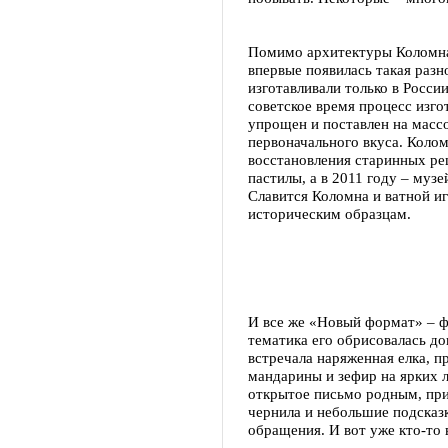
Помимо архитектуры Коломна 
впервые появилась такая разн
изготавливали только в России
советское время процесс изго
упрощен и поставлен на массо
первоначального вкуса. Колом
восстановления старинных ре
пастилы, а в 2011 году – муз
Славится Коломна и ватной и
историческим образцам.
И все же «Новый формат» – ф
тематика его обрисовалась до
встречала наряженная елка, 
мандарины и зефир на ярких л
открытое письмо родным, при
чернила и небольшие подсказк
обращения. И вот уже кто-то 