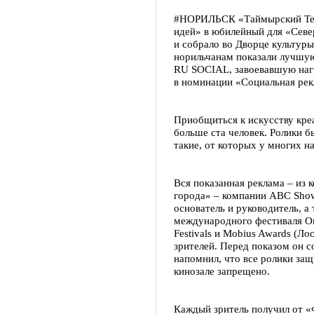
#НОРИЛЬСК «Таймырский Тел
идей» в юбилейный для «Севе
и собрало во Дворце культур
норильчанам показали лучшую
RU SOCIAL, завоевавшую на
в номинации «Социальная ре
Приобщиться к искусству кр
больше ста человек. Ролики б
такие, от которых у многих на
Вся показанная реклама – из 
города» – компании ABC Show (
основатель и руководитель, а
международного фестиваля O
Festivals и Mobius Awards (Л
зрителей. Перед показом он с
напомнил, что все ролики за
кинозале запрещено.
Каждый зритель получил от 