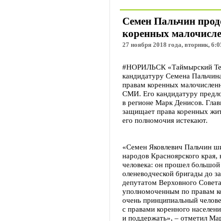
Семен Пальчин про
коренных малочисл
27 ноября 2018 года, вторник, 6:0
#НОРИЛЬСК «Таймырский Теле
кандидатуру Семена Пальчин
правам коренных малочислен
СМИ. Его кандидатуру предл
в регионе Марк Денисов. Гла
защищает права коренных жите
его полномочия истекают.
«Семен Яковлевич Пальчин ши
народов Красноярского края, 
человека: он прошел большой 
оленеводческой бригады до з
депутатом Верховного Совета
уполномоченным по правам к
очень принципиальный человек
с правами коренного населен
и поддержать», – отметил Ма