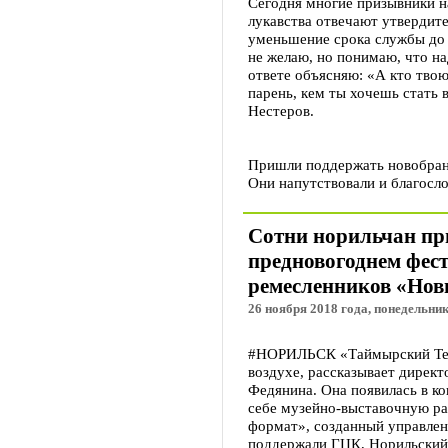
Сегодня многие призывники н
лукавства отвечают утвердите
уменьшение срока службы до о
не желаю, но понимаю, что н
ответе объясняю: «А кто тво
парень, кем ты хочешь стать 
Нестеров.
Пришли поддержать новобранц
Они напутствовали и благосл
Сотни норильчан пр
предновогоднем фест
ремесленников «Но
26 ноября 2018 года, понедельник
#НОРИЛЬСК «Таймырский Теле
воздухе, рассказывает дирек
Федянина. Она появилась в ко
себе музейно-выставочную ра
формат», созданный управлен
поддержали ГЦК, Норильский 