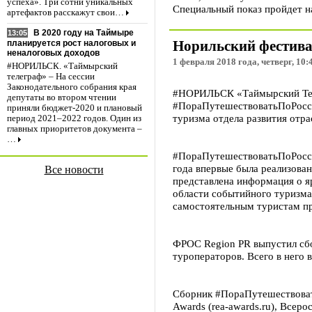
успеха». Три сотни уникальных
Специальный показ пройдет на
артефактов расскажут свои…
В 2020 году на Таймыре
13:05
Норильский фестива
планируется рост налоговых и
неналоговых доходов
1 февраля 2018 года, четверг, 10:
#НОРИЛЬСК. «Таймырский
телеграф» – На сессии
Законодательного собрания края
#НОРИЛЬСК «Таймырский Теле
депутаты во втором чтении
#ПораПутешествоватьПоРоссии
приняли бюджет-2020 и плановый
туризма отдела развития отра
период 2021–2022 годов. Один из
главных приоритетов документа –
…
#ПораПутешествоватьПоРосси
года впервые была реализована
Все новости
представлена информация о я
области событийного туризма 
самостоятельным туристам пр
ФРОС Region PR выпустил сбо
туроператоров. Всего в него 
Сборник #ПораПутешествовать
Awards (rea-awards.ru), Всер