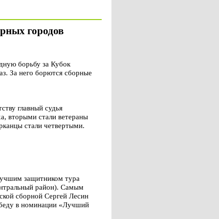
ерных городов
дную борьбу за Кубок
аз. За него борются сборные
ству главный судья
а, вторыми стали ветераны
ерканцы стали четвертыми.
Лучшим защитником тура
нтральный район). Самым
ской сборной Сергей Лесин
победу в номинации «Лучший