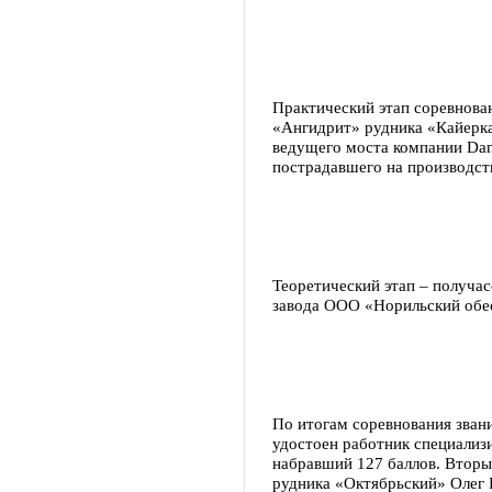
Практический этап соревнова
«Ангидрит» рудника «Кайерка
ведущего моста компании Dan
пострадавшего на производст
Теоретический этап – получас
завода ООО «Норильский обе
По итогам соревнования зван
удостоен работник специали
набравший 127 баллов. Вторым
рудника «Октябрьский» Олег 