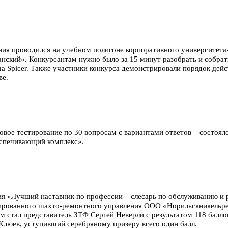
ния проводился на учебном полигоне корпоративного университет
нский». Конкурсантам нужно было за 15 минут разобрать и собрат
a Spicer. Также участники конкурса демонстрировали порядок дей
ве.
овое тестирование по 30 вопросам с вариантами ответов – состоял
спечивающий комплекс».
ия «Лучший наставник по профессии – слесарь по обслуживанию и
зированного шахто-ремонтного управления ООО «Норильскникельр
 стал представитель ЗТФ Сергей Неверли с результатом 118 баллов
Клюев, уступивший серебряному призеру всего один балл.