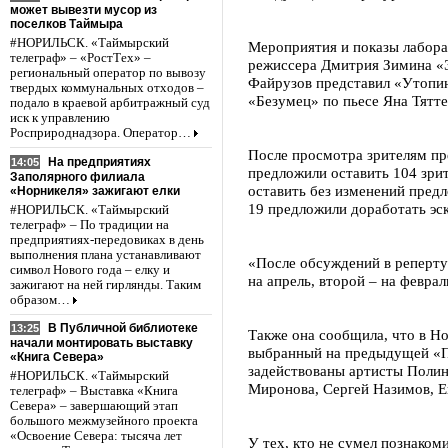
может вывезти мусор из
поселков Таймыра
#НОРИЛЬСК. «Таймырский
Мероприятия и показы лаборат
телеграф» – «РостТех» –
режиссера Дмитрия Зимина «Э
региональный оператор по вывозу
Файрузов представил «Утопию
твердых коммунальных отходов –
«Безумец» по пьесе Яна Тятте
подало в краевой арбитражный суд
иск к управлению
Росприроднадзора. Оператор…
После просмотра зрителям пр
На предприятиях
14:05
предложили оставить 104 зрит
Заполярного филиала
оставить без изменений предл
«Норникеля» зажигают елки
19 предложили доработать эск
#НОРИЛЬСК. «Таймырский
телеграф» – По традиции на
предприятиях-передовиках в день
выполнения плана устанавливают
«После обсуждений в реперту
символ Нового года – елку и
на апрель, второй – на феврал
зажигают на ней гирлянды. Таким
образом…
В Публичной библиотеке
13:25
Также она сообщила, что в Н
начали монтировать выставку
выбранный на предыдущей «По
«Книга Севера»
задействованы артисты Полин
#НОРИЛЬСК. «Таймырский
Миронова, Сергей Назимов, Е
телеграф» – Выставка «Книга
Севера» – завершающий этап
большого межмузейного проекта
«Освоение Севера: тысяча лет
У тех, кто не сумел познаком