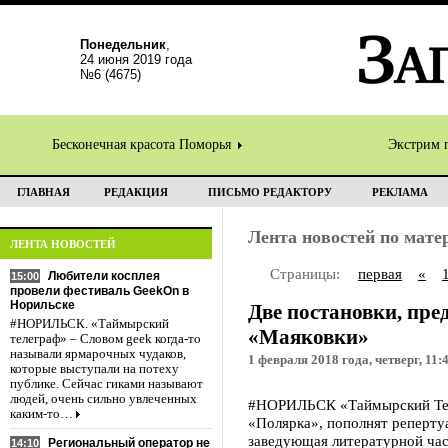
Понедельник
,
24 июня 2019 года
№6 (4675)
Бесконечная красота Поморья
Экстрим 
ГЛАВНАЯ
РЕДАКЦИЯ
ПИСЬМО РЕДАКТОРУ
РЕКЛАМА
Лента новостей по мат
ЛЕНТА НОВОСТЕЙ
Страницы:
первая
«
Любители косплея
15:00
провели фестиваль GeekOn в
Норильске
Две постановки, пре
#НОРИЛЬСК. «Таймырский
«Маяковки»
телеграф» – Словом geek когда-то
называли ярмарочных чудаков,
1 февраля 2018 года, четверг, 11:
которые выступали на потеху
публике. Сейчас гиками называют
людей, очень сильно увлеченных
#НОРИЛЬСК «Таймырский Теле
каким-то…
«Полярка», пополнят реперту
заведующая литературной ча
Региональный оператор не
14:10