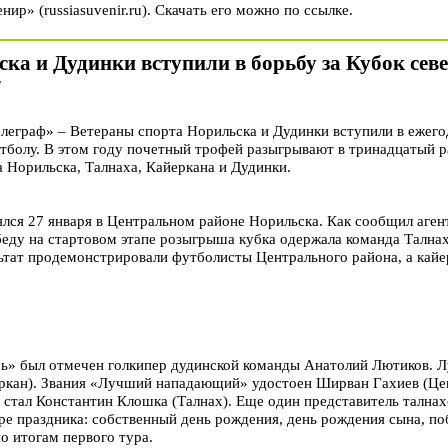
ир» (russiasuvenir.ru). Скачать его можно по ссылке.
а и Дудинки вступили в борьбу за Кубок сев
7
граф» – Ветераны спорта Норильска и Дудинки вступили в ежего
тболу. В этом году почетный трофей разыгрывают в тринадцатый р
 Норильска, Талнаха, Кайеркана и Дудинки.
лся 27 января в Центральном районе Норильска. Как сообщил агент
беду на стартовом этапе розыгрыша кубка одержала команда Талнах
льтат продемонстрировали футболисты Центрального района, а кай
ь» был отмечен голкипер дудинской команды Анатолий Лютиков. 
еркан). Звания «Лучший нападающий» удостоен Ширван Гахиев (Це
стал Константин Клошка (Талнах). Еще один представитель талнах
ыре праздника: собственный день рождения, день рождения сына, 
о итогам первого тура.