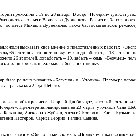
ории проходили с 19 по 28 января. В ходе «Полярки» зрители увид
кспонаты» по пьесе Вячеслава Дурненкова. Режиссер Заполярного
» по пьесе Михаила Дурненкова. Также был показан эскиз режиссе
.
едложили высказать свое мнение о представленных работах. «Эксп
еля, 65 считают, что постановку нужно доработать, а 18 – что он
ожили 26 зрителей, доработать – 10, забыть – семь. «Безумец» пол
из, а один зритель предложил забыть постановку.
ар было решено включить «Безумца» и «Утопию». Премьера перво
ь», – рассказала Лада Шебеко.
орильск прибыл режиссер Георгий Цнобиладзе, который постановит
лярке». Премьера запланирована на 23 марта, уточнила Лада Шебе
а Белянина, Александр Жуйков, Алексей Ковригин, Елена Кузьменко
вгений Нестеров, Лариса Ребрий, Галина Савина.
иться с эскизом «Экспонаты» в рамках «Полярки», такая возможност