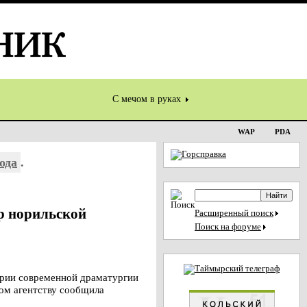
С мечом в руках
WAP
PDA
ода
.
ар норильской
Расширенный поиск
Поиск на форуме
рии современной драматургии
ом агентству сообщила