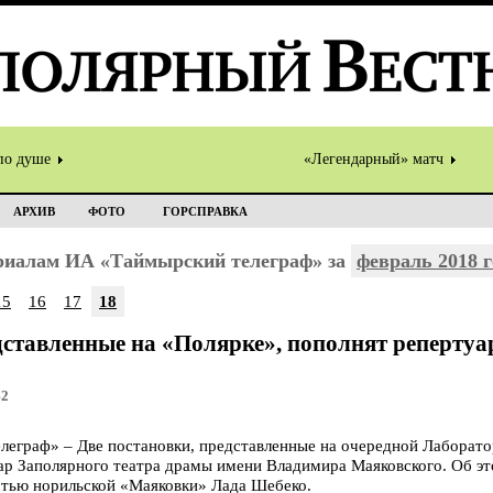
по душе
«Легендарный» матч
АРХИВ
ФОТО
ГОРСПРАВКА
ериалам ИА «Таймырский телеграф» за
февраль 2018 г
15
16
17
18
дставленные на «Полярке», пополнят реперту
42
граф» – Две постановки, представленные на очередной Лаборато
ар Заполярного театра драмы имени Владимира Маяковского. Об эт
стью норильской «Маяковки» Лада Шебеко.