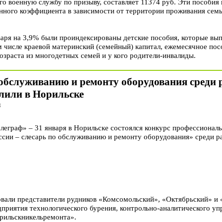
о военную службу по призыву, составляет 11374 руб. Эти пособия 
нного коэффициента в зависимости от территории проживания семь
варя на 3,9% были проиндексированы детские пособия, которые вып
 числе краевой материнский (семейный) капитал, ежемесячное пос
озраста из многодетных семей и у кого родители-инвалиды.
 обслуживанию и ремонту оборудования среди 
лили в Норильске
8
раф» – 31 января в Норильске состоялся конкурс профессиональн
сии – слесарь по обслуживанию и ремонту оборудования» среди р
вали представители рудников «Комсомольский», «Октябрьский» и
дприятия технологического бурения, контрольно-аналитического уп
рильскникельремонта».