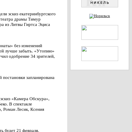
ели эскиз екатеринбургского
 театра драмы Тимур
ра из Литвы Гиртса Эциса
онаты» без изменений
 ней лучше забыть. «Утопию»
учил одобрение 34 зрителей,
й постановки запланирована
 эскиз «Камера Обскура»,
ко. В спектакле
, Роман Лесик, Ксения
ь будет 21 февраля.