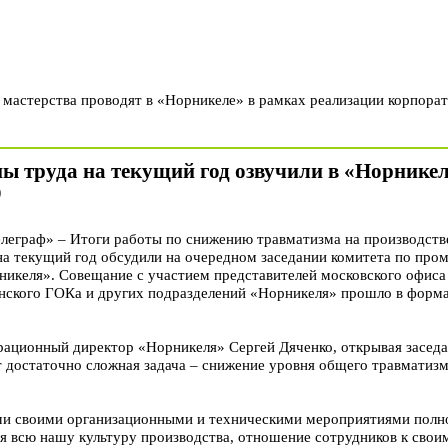
мастерства проводят в «Норникеле» в рамках реализации корпора
ны труда на текущий год озвучили в «Норнике
9
граф» – Итоги работы по снижению травматизма на производстве
 на текущий год обсудили на очередном заседании комитета по пр
рникеля». Совещание с участием представителей московского офис
нского ГОКа и других подразделений «Норникеля» прошло в форм
рационный директор «Норникеля» Сергей Дяченко, открывая заседан
 достаточно сложная задача – снижение уровня общего травматизм
ми своими организационными и техническими мероприятиями полно
я всю нашу культуру производства, отношение сотрудников к свои