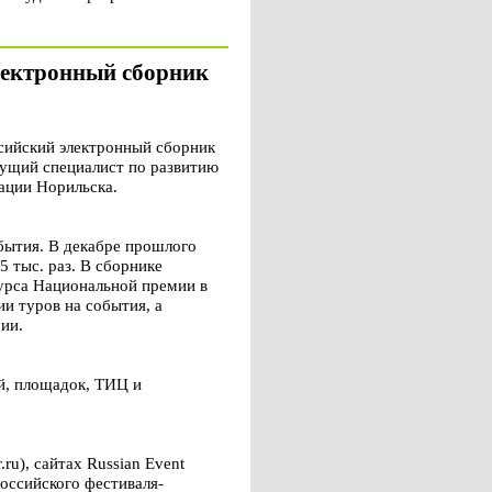
лектронный сборник
сийский электронный сборник
дущий специалист по развитию
рации Норильска.
бытия. В декабре прошлого
5 тыс. раз. В сборнике
курса Национальной премии в
и туров на события, а
ии.
й, площадок, ТИЦ и
u), сайтах Russian Event
российского фестиваля-