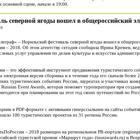
 основной сцене, начало в 19:00.
ль северной ягоды вошел в общероссийский э
49
граф» – Норильский фестиваль северной ягоды вошел в общерос
 – 2018. Об этом агентству сегодня сообщила Ирина Кремен, ве
слевых услуг управления по делам культуры и искусства админист
и – это эффективный инструмент продвижения туристического со
 электронная версия сборника и в течение года его скачали более 2
рких туристических событиях России, лауреатах и участниках кон
Russian Event Awards, которая поможет туроператорам при создани
игодится при планировании на этот год своих путешествий по Росс
рник в PDF-формате с активными гиперссылками на сайты событи
вошло 100 туристических проектов из 31 региона России.
ПоРоссии – 2018 размещен на региональном PR-портале (regionpr.r
оссийской туристской премии «Маршрут года» (tourawards.ru) и Все