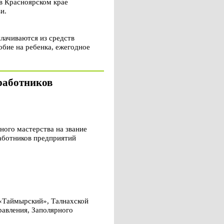
в Красноярском крае
и.
лачиваются из средств
обие на ребенка, ежегодное
работников
ого мастерства на звание
аботников предприятий
 «Таймырский», Талнахской
равления, Заполярного