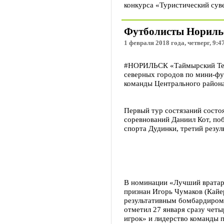
конкурса «Туристический сувен
Футболисты Норильск
1 февраля 2018 года, четверг, 9:4
#НОРИЛЬСК «Таймырский Теле
северных городов по мини-фу
команды Центрального района
Первый тур состязаний состоя
соревнований Даниил Кот, по
спорта Дудинки, третий резу
В номинации «Лучший вратар
признан Игорь Чумаков (Кай
результативным бомбардиром 
отметил 27 января сразу чет
игрок» и лидерство команды п