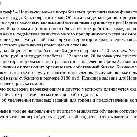
1
граф" – Норильску может потребоваться дополнительное финанси
нке труда Красноярского края. Об этом в ходе заседания городск
 в случае массовых увольнений заявил глава администрации Нориль
лений программы (организация общественных работ для граждан, 
льнения, содействие развитию малого предпринимательства и самоз
ющих для трудоустройства в другие территории края, опережающе
ассового увольнения) практически освоены.
, на общественные работы необходимо направить 150 человек. Уже
 млн. руб. для трудоустройства 132 человек. 20 человек уже прист
директора норильского центра занятости населения Ирина Латыпова
4 заявки от желающих организовать собственный бизнес. Бизнес-пл
вом агентстве по труду и занятости населения. В случае положител
вой казны субсидию в размере 9180 руб. Плановое задание для Нор
ловек, рассказала она.
ую поддержку переезжающим в другую местность планируется оказ
 Сейчас их резюме рассматривают работодатели.
 об увеличении плановых заданий для города и предоставлении доп
ым в городе направлением программы является обучение сотрудни
редств готово переобучить людей, а работодатели отказываются – э