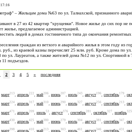
 17:16
раф" – Жильцам дома №63 по ул. Талнахской, признанного аварий
вают в 27 из 42 квартир "хрущевки". Новое жилье до сих пор не 
ет жилье, предлагаемое администрацией.
местить людей в домах гостиничного типа до окончания ремонтных
селения граждан из ветхого и аварийного жилья в этом году из г
. руб., из краевой казны перечислят 25 млн. руб. Кроме дома по ул
по ул. Лауреатов, а также жителей дома №12 по ул. Спортивной в Т
 11 подъездов.
1
2
3
4
5
»
последняя
213
222
206
207
243
196
179
,
март
,
апрель
,
май
,
июнь
,
июль
,
август
,
сентябрь
,
ок
224
317
310
290
327
256
213
,
март
,
апрель
,
май
,
июнь
,
июль
,
август
,
сентябрь
,
ок
471
209
53
376
281
327
325
,
март
,
апрель
,
июль
,
август
,
сентябрь
,
октябрь
,
ноябрь
430
425
380
279
304
381
347
,
март
,
апрель
,
май
,
июнь
,
июль
,
август
,
сентябрь
,
ок
398
410
213
303
461
346
431
,
март
,
апрель
,
май
,
июнь
,
июль
,
август
,
сентябрь
,
ок