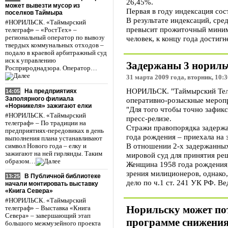
26,45%.
может вывезти мусор из
Первая в году индексация сос
поселков Таймыра
В результате индексаций, сре
#НОРИЛЬСК. «Таймырский
превысит прожиточный миниму
телеграф» – «РостТех» –
региональный оператор по вывозу
человек, к концу года дости
твердых коммунальных отходов –
подало в краевой арбитражный суд
иск к управлению
Задержаны 3 нориль
Росприроднадзора. Оператор…
31 марта 2009 года, вторник, 10:3
НОРИЛЬСК. "Таймырский Теле
На предприятиях
14:05
Заполярного филиала
оперативно-розыскные меропр
«Норникеля» зажигают елки
"Для того чтобы точно зафикс
#НОРИЛЬСК. «Таймырский
пресс-релизе.
телеграф» – По традиции на
Стражи правопорядка задержа
предприятиях-передовиках в день
года рождения – приехала на 
выполнения плана устанавливают
В отношении 2-х задержанных
символ Нового года – елку и
зажигают на ней гирлянды. Таким
мировой суд для принятия реш
образом…
Женщина 1958 года рождения,
зрения милиционеров, однако,
В Публичной библиотеке
13:25
дело по ч.1 ст. 241 УК РФ. Ве
начали монтировать выставку
«Книга Севера»
#НОРИЛЬСК. «Таймырский
Норильску может по
телеграф» – Выставка «Книга
Севера» – завершающий этап
программе снижения
большого межмузейного проекта