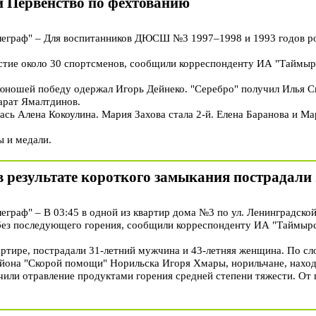
и Первенство по фехтованию
граф" – Для воспитанников ДЮСШ №3 1997–1998 и 1993 годов ро
стие около 30 спортсменов, сообщили корреспонденту ИА "Таймыр
 юношей победу одержал Игорь Дейнеко. "Серебро" получил Илья С
арат Ямалтдинов.
сь Алена Кокоулина. Мария Захова стала 2-й. Елена Баранова и Ма
 и медали.
 результате короткого замыкания пострадали 
раф" – В 03:45 в одной из квартир дома №3 по ул. Ленинградско
без последующего горения, сообщили корреспонденту ИА "Таймырс
вартире, пострадали 31-летний мужчина и 43-летняя женщина. По с
йона "Скорой помощи" Норильска Игоря Хмары, норильчане, нахо
чили отравление продуктами горения средней степени тяжести. От 