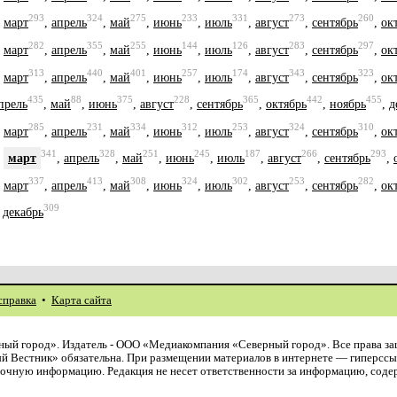
293
324
275
233
331
273
260
,
март
,
апрель
,
май
,
июнь
,
июль
,
август
,
сентябрь
,
ок
282
355
255
144
126
283
297
,
март
,
апрель
,
май
,
июнь
,
июль
,
август
,
сентябрь
,
ок
313
440
401
257
174
343
323
,
март
,
апрель
,
май
,
июнь
,
июль
,
август
,
сентябрь
,
ок
435
88
375
228
365
442
455
прель
,
май
,
июнь
,
август
,
сентябрь
,
октябрь
,
ноябрь
,
д
285
231
334
312
253
324
310
,
март
,
апрель
,
май
,
июнь
,
июль
,
август
,
сентябрь
,
ок
341
328
251
245
187
266
293
,
март
,
апрель
,
май
,
июнь
,
июль
,
август
,
сентябрь
,
337
413
308
324
302
253
282
,
март
,
апрель
,
май
,
июнь
,
июль
,
август
,
сентябрь
,
ок
309
,
декабрь
справка
•
Карта сайта
ый город». Издатель - ООО «Медиакомпания «Северный город». Все права з
й Вестник» обязательна. При размещении материалов в интернете — гиперссы
авочную информацию. Редакция не несет ответственности за информацию, сод