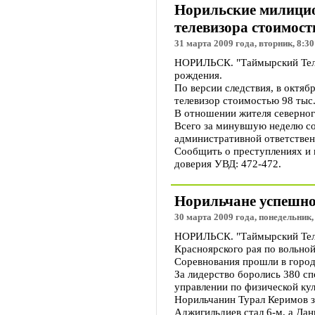
Норильские милицио
телевизора стоимост
31 марта 2009 года, вторник, 8:30
НОРИЛЬСК. "Таймырский Теле
рождения.
По версии следствия, в октяб
телевизор стоимостью 98 тыс
В отношении жителя северног
Всего за минувшую неделю со
административной ответствен
Сообщить о преступлениях и 
доверия УВД: 472-472.
Норильчане успешно
30 марта 2009 года, понедельник,
НОРИЛЬСК. "Таймырский Теле
Красноярского рая по вольно
Соревнования прошли в горо
За лидерство боролись 380 с
управлении по физической кул
Норильчанин Турал Керимов за
Аджигильдиев стал 6-м, а Дан