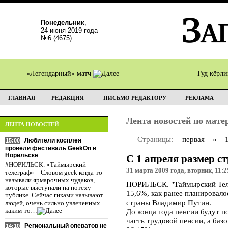
Понедельник
,
24 июня 2019 года
№6 (4675)
«Легендарный» матч
Гуд кёрл
ГЛАВНАЯ
РЕДАКЦИЯ
ПИСЬМО РЕДАКТОРУ
РЕКЛАМА
Лента новостей по мат
ЛЕНТА НОВОСТЕЙ
Страницы:
первая
«
Любители косплея
15:00
провели фестиваль GeekOn в
Норильске
С 1 апреля размер с
#НОРИЛЬСК. «Таймырский
31 марта 2009 года, вторник, 11:2
телеграф» – Словом geek когда-то
называли ярмарочных чудаков,
НОРИЛЬСК. "Таймырский Телег
которые выступали на потеху
15,6%, как ранее планировал
публике. Сейчас гиками называют
страны Владимир Путин.
людей, очень сильно увлеченных
каким-то…
До конца года пенсии будут п
часть трудовой пенсии, а баз
Региональный оператор не
14:10