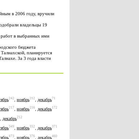
ным в 2006 году, вручили
подобрали владельцы 19
 работ в выбранных ими
ородского бюджета
. Талнахской, планируется
алнахе. За 3 года власти
242
212
71
тябрь
,
ноябрь
,
декабрь
217
216
172
тябрь
,
ноябрь
,
декабрь
212
,
декабрь
349
352
371
тябрь
,
ноябрь
,
декабрь
473
376
460
тябрь
,
ноябрь
,
декабрь