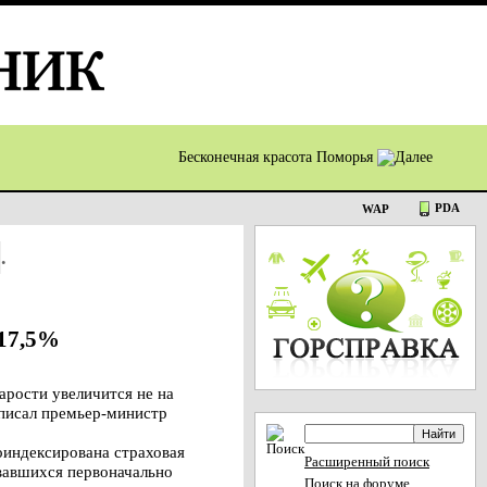
Бесконечная красота Поморья
PDA
WAP
.
 17,5%
арости увеличится не на
дписал премьер-министр
роиндексирована страховая
Расширенный поиск
овавшихся первоначально
Поиск на форуме