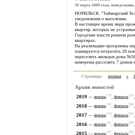
30 марта 2009 года, понедельник,
НОРИЛЬСК. "Таймырский Телег
уведомления о выселении.
В настоящее время люди прожи
квартир, которых не устраива
Городские власти решили раз
квартирах.
На реализацию программы пере
планируется потратить 20 млн
переселить жильцов дома №58 
намерены расселить 7 домов и
Страницы:
первая
«
Архив новостей
176
218
2019
—
январь
,
февраль
262
180
2018
—
январь
,
февраль
278
360
2017
—
январь
,
февраль
231
380
2016
—
январь
,
февраль
207
345
2015
—
январь
,
февраль