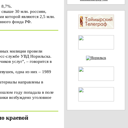
а 8,7%.
 свыше 30 млн. россиян,
и которой являются 2,5 млн.
онного фонда РФ.
нных милиции провели
есс-службе УВД Норильска.
иков услуг", – говорится в
вушек, одна из них – 1989
атериалы направлены в
ошлом году попадала в поле
чанки возбуждено уголовное
по краевой