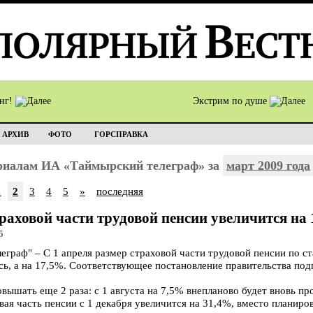
инг!
Экстрим по душе
АРХИВ
ФОТО
ГОРСПРАВКА
ериалам ИА «Таймырский телеграф» за
март 2009 года
1
2
3
4
5
»
последняя
траховой части трудовой пенсии увеличится на
5
раф" – С 1 апреля размер страховой части трудовой пенсии по ст
ось, а на 17,5%. Соответствующее постановление правительства по
овышать еще 2 раза: с 1 августа на 7,5% внепланово будет вновь п
овая часть пенсии с 1 декабря увеличится на 31,4%, вместо планир