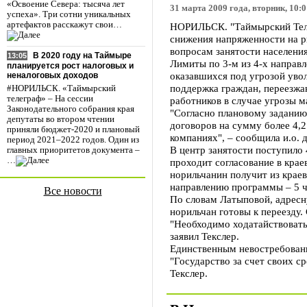
«Освоение Севера: тысяча лет
31 марта 2009 года, вторник, 10:0
успеха». Три сотни уникальных
артефактов расскажут свои…
НОРИЛЬСК. "Таймырский Теле
снижения напряженности на ры
вопросам занятости населения
В 2020 году на Таймыре
13:05
Лимиты по 3-м из 4-х направ
планируется рост налоговых и
оказавшихся под угрозой уво
неналоговых доходов
поддержка граждан, переезжа
#НОРИЛЬСК. «Таймырский
телеграф» – На сессии
работников в случае угрозы м
Законодательного собрания края
"Согласно плановому заданию
депутаты во втором чтении
договоров на сумму более 4,2
приняли бюджет-2020 и плановый
компаниях", – сообщила и.о. 
период 2021–2022 годов. Один из
В центр занятости поступило 
главных приоритетов документа –
…
проходит согласование в крае
норильчанин получит из крае
направлению программы – 5 че
Все новости
По словам Латыповой, адресн
норильчан готовы к переезду.
"Необходимо ходатайствовать
заявил Текслер.
Единственным невостребованн
"Государство за счет своих с
Текслер.