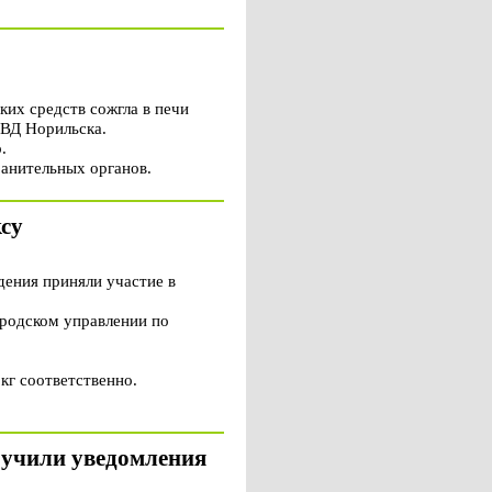
их средств сожгла в печи
УВД Норильска.
.
анительных органов.
ксу
ния приняли участие в
ородском управлении по
кг соответственно.
ручили уведомления