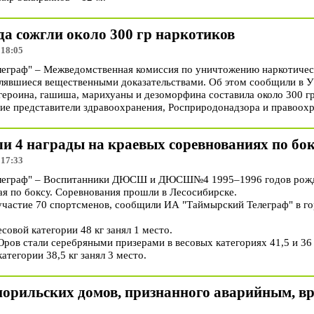
да сожгли около 300 гр наркотиков
 18:05
граф" – Межведомственная комиссия по уничтожению наркотическ
влявшиеся вещественными доказательствами. Об этом сообщили в 
ероина, гашиша, марихуаны и дезоморфина составила около 300 гр
ие представители здравоохранения, Росприродонадзора и правоохр
и 4 награды на краевых соревнованиях по бо
 17:33
еграф" – Воспитанники ДЮСШ и ДЮСШ№4 1995–1996 годов рожде
ая по боксу. Соревнования прошли в Лесосибирске.
 участие 70 спортсменов, сообщили ИА "Таймырский Телеграф" в г
совой категории 48 кг занял 1 место.
ров стали серебряными призерами в весовых категориях 41,5 и 36 
атегории 38,5 кг занял 3 место.
норильских домов, признанного аварийным, в