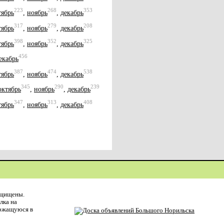
223
268
353
тябрь
,
ноябрь
,
декабрь
317
279
208
тябрь
,
ноябрь
,
декабрь
398
352
325
тябрь
,
ноябрь
,
декабрь
456
екабрь
387
474
538
тябрь
,
ноябрь
,
декабрь
345
290
239
октябрь
,
ноябрь
,
декабрь
347
313
408
тябрь
,
ноябрь
,
декабрь
ащищены.
лка на
ержащуюся в