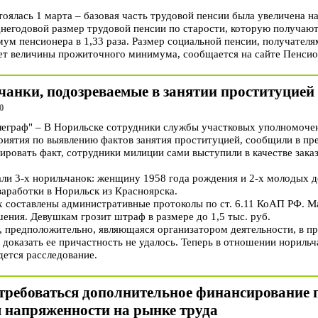
тоялась 1 марта – базовая часть трудовой пенсии была увеличена н
днегодовой размер трудовой пенсии по старости, которую получают
м пенсионера в 1,33 раза. Размер социальной пенсии, получателям
гнет величины прожиточного минимума, сообщается на сайте Пенси
чанки, подозреваемые в занятии проституцией
0
граф" – В Норильске сотрудники службы участковых уполномоче
иятия по выявлению фактов занятия проституцией, сообщили в пр
ировать факт, сотрудники милиции сами выступили в качестве заказч
ли 3-х норильчанок: женщину 1958 года рождения и 2-х молодых де
заработки в Норильск из Красноярска.
 составлены административные протоколы по ст. 6.11 КоАП РФ. М
ения. Девушкам грозит штраф в размере до 1,5 тыс. руб.
 предположительно, являющаяся организатором деятельности, в пр
 доказать ее причастность не удалось. Теперь в отношении нориль
дется расследование.
требоваться дополнительное финансирование 
 напряженности на рынке труда