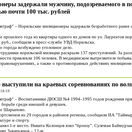
неры задержали мужчину, подозреваемого в 
ью почти 100 тыс. рублей
граф" – Норильские милиционеры задержали безработного ранее 
ре прошлого года из квартиры одного из домов по ул. Лауреатов н
. руб., сообщили в пресс-службе УВД Норильска.
о города возбуждено уголовное дело.
трудники норильской милиции раскрыли 137 преступлений. За раз
ности привлекли 106 человек. В медицинском вытрезвителе побыва
правонарушениях, а также о противоправных действиях милицион
 выступили на краевых соревнованиях по вол
 18:19
граф" – Воспитанники ДЮСШ №4 1994–1995 годов рождения прин
й борьбе среди юношей и девушек.
де Шарыпово.
портсменов из 29 городов и районов региона, сообщили ИА "Таймыр
ьтуре и спорту.
нял 1-е место. Никита Колонцов взял "бронзу". Сулеман Баймурзае
ияр Закирьянов – 12-м.