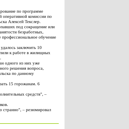
рование по программе
ой оперативной комиссии по
ска Алексей Текслер.
попавших под сокращение или
анятости безработных,
е профессиональное обучение
 удалось заключить 10
упили к работе в жилищных
.
ан одного из них уже
ьного решения вопроса,
ильска по данному
ать 15 горожанам. 6
олнительных средств", –
ков.
то странно", – резюмировал