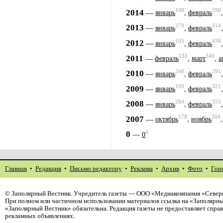
108
290
2014
—
январь
,
февраль
279
314
2013
—
январь
,
февраль
105
438
2012
—
январь
,
февраль
133
340
2011
—
февраль
,
март
,
а
248
291
2010
—
январь
,
февраль
199
321
2009
—
январь
,
февраль
284
353
2008
—
январь
,
февраль
178
204
2007
—
октябрь
,
ноябрь
4
0
—
0
Главная
•
Редакция
•
Письмо редактору
•
Реклама
•
Архив
•
Фото
•
Гор
©
Заполярный Вестник
. Учредитель газеты — ООО «Медиакомпания «Северн
При полном или частичном использовании материалов ссылка на «Заполярны
«Заполярный Вестник» обязательна. Редакция газеты не предоставляет спр
рекламных объявлениях.