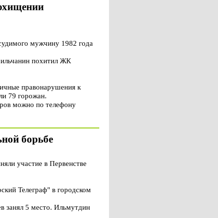
похищении
судимого мужчину 1982 года
орильчанин похитил ЖК
личные правонарушения к
ли 79 горожан.
еров можно по телефону
ьной борьбе
яли участие в Первенстве
ский Телеграф" в городском
в занял 5 место. Ильмутдин