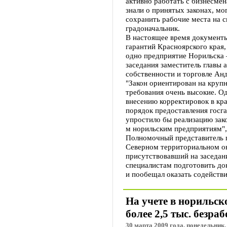
активно работать с бизнесмен
знали о принятых законах, мо
сохранить рабочие места на с
градоначальник.
В настоящее время документы
гарантий Красноярского края
одно предприятие Норильска 
заседания заместитель главы
собственности и торговле Ан
"Закон ориентирован на круп
требования очень высокие. Од
внесению корректировок в кр
порядок предоставления госг
упростило бы реализацию зако
м норильским предприятиям", 
Полномочный представитель г
Северном территориальном ок
присутствовавший на заседан
специалистам подготовить до
и пообещал оказать содействи
На учете в норильск
более 2,5 тыс. безра
30 марта 2009 года, понедельник,