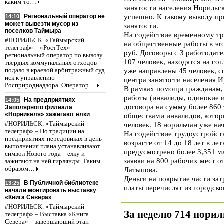
каким-то…
занятости населения Норильс
успешно. К такому выводу пр
Региональный оператор не
14:10
может вывезти мусор из
занятости.
поселков Таймыра
На содействие временному тр
#НОРИЛЬСК. «Таймырский
на общественные работы в это
телеграф» – «РостТех» –
руб. Договоры с 3 работодат
региональный оператор по вывозу
107 человек, находятся на со
твердых коммунальных отходов –
уже направлены 45 человек, с
подало в краевой арбитражный суд
иск к управлению
центра занятости населения 
Росприроднадзора. Оператор…
В рамках помощи гражданам,
работы (инвалиды, одинокие 
На предприятиях
14:05
договора на сумму более 860 
Заполярного филиала
«Норникеля» зажигают елки
обществами инвалидов, котор
#НОРИЛЬСК. «Таймырский
человек. 18 норильчан уже нач
телеграф» – По традиции на
На содействие трудоустройст
предприятиях-передовиках в день
возрасте от 14 до 18 лет в л
выполнения плана устанавливают
предусмотрено более 3,351 м
символ Нового года – елку и
заявки на 800 рабочих мест о
зажигают на ней гирлянды. Таким
образом…
Латыпова.
Деньги на покрытие части зат
В Публичной библиотеке
13:25
платы перечислят из городско
начали монтировать выставку
«Книга Севера»
#НОРИЛЬСК. «Таймырский
За неделю 714 нори
телеграф» – Выставка «Книга
Севера» – завершающий этап