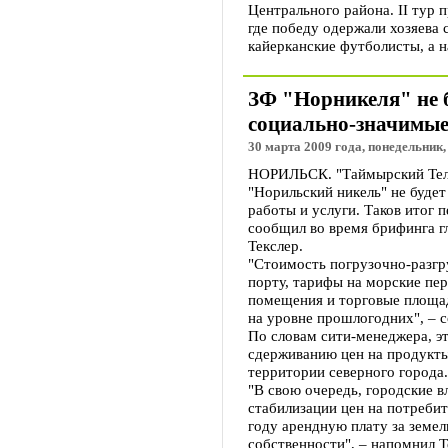
Центрального района. II тур 
где победу одержали хозяева 
кайерканские футболисты, а н
ЗФ "Норникеля" не 
социально-значимые
30 марта 2009 года, понедельник,
НОРИЛЬСК. "Таймырский Тел
"Норильский никель" не буде
работы и услуги. Таков итог 
сообщил во время брифинга г
Текслер.
"Стоимость погрузочно-разгр
порту, тарифы на морские пер
помещения и торговые площа
на уровне прошлогодних", – 
По словам сити-менеджера, э
сдерживанию цен на продукты
территории северного города.
"В свою очередь, городские 
стабилизации цен на потреби
году арендную плату за земе
собственности", – напомнил Т