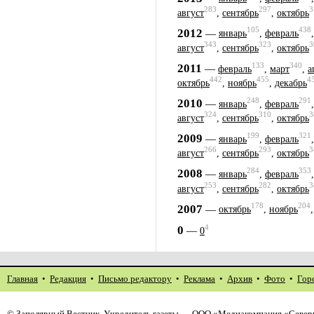
283
297
3
август
,
сентябрь
,
октябрь
105
438
2012
—
январь
,
февраль
343
323
3
август
,
сентябрь
,
октябрь
133
340
2011
—
февраль
,
март
,
а
442
455
4
октябрь
,
ноябрь
,
декабрь
248
291
2010
—
январь
,
февраль
324
310
3
август
,
сентябрь
,
октябрь
199
321
2009
—
январь
,
февраль
266
293
3
август
,
сентябрь
,
октябрь
284
353
2008
—
январь
,
февраль
253
282
3
август
,
сентябрь
,
октябрь
178
204
2007
—
октябрь
,
ноябрь
4
0
—
0
Главная
•
Редакция
•
Письмо редактору
•
Реклама
•
Архив
•
Фото
•
Гор