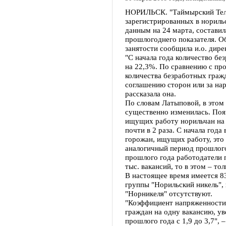
НОРИЛЬСК. "Таймырский Теле
зарегистрированных в норильс
данным на 24 марта, составил
прошлогоднего показателя. Об
занятости сообщила и.о. дир
"С начала года количество бе
на 22,3%. По сравнению с пр
количества безработных граж
соглашению сторон или за на
рассказала она.
По словам Латыповой, в этом 
существенно изменилась. Поя
ищущих работу норильчан на
почти в 2 раза. С начала года
горожан, ищущих работу, это 
аналогичный период прошлого
прошлого года работодатели п
тыс. вакансий, то в этом – то
В настоящее время имеется 83
группы "Норильский никель",
"Норникеля" отсутствуют.
"Коэффициент напряженности 
граждан на одну вакансию, ув
прошлого года с 1,9 до 3,7",