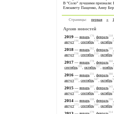
В "Соло" лучшими признали: 
Елизавету Пащенко, Анну Бер
Страницы:
первая
«
Архив новостей
176
218
2019
—
январь
,
февраль
196
179
2
август
,
сентябрь
,
октябрь
262
180
2018
—
январь
,
февраль
256
213
2
август
,
сентябрь
,
октябрь
278
360
2017
—
январь
,
февраль
281
327
сентябрь
,
октябрь
,
ноябрь
231
380
2016
—
январь
,
февраль
381
347
3
август
,
сентябрь
,
октябрь
207
345
2015
—
январь
,
февраль
346
431
4
август
,
сентябрь
,
октябрь
108
290
2014
—
январь
,
февраль
273
260
2
август
,
сентябрь
,
октябрь
279
314
2013
—
январь
,
февраль