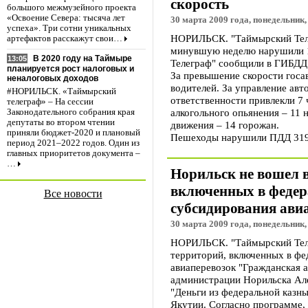
скорость
большого межмузейного проекта
«Освоение Севера: тысяча лет
30 марта 2009 года, понедельник,
успеха». Три сотни уникальных
НОРИЛЬСК. "Таймырский Теле
артефактов расскажут свои…
минувшую неделю нарушили 1
В 2020 году на Таймыре
13:05
Телеграф" сообщили в ГИБДД
планируется рост налоговых и
За превышение скорости гос
неналоговых доходов
водителей. За управление ав
#НОРИЛЬСК. «Таймырский
ответственности привлекли 7 
телеграф» – На сессии
алкогольного опьянения – 11 
Законодательного собрания края
депутаты во втором чтении
движения – 14 горожан.
приняли бюджет-2020 и плановый
Пешеходы нарушили ПДД 319
период 2021–2022 годов. Один из
главных приоритетов документа –
…
Норильск не вошел в
включенных в феде
Все новости
субсидирования ави
30 марта 2009 года, понедельник,
НОРИЛЬСК. "Таймырский Теле
территорий, включенных в ф
авиаперевозок "Гражданская а
администрации Норильска Але
"Деньги из федеральной казн
Якутии. Согласно программе, 