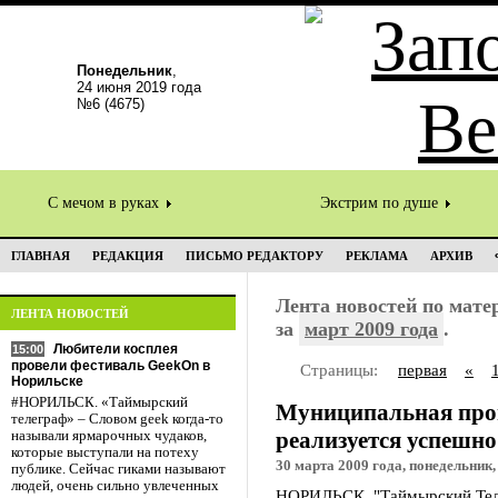
Понедельник
,
24 июня 2019 года
№6 (4675)
С мечом в руках
Экстрим по душе
ГЛАВНАЯ
РЕДАКЦИЯ
ПИСЬМО РЕДАКТОРУ
РЕКЛАМА
АРХИВ
Лента новостей по мат
ЛЕНТА НОВОСТЕЙ
за
март 2009 года
.
Любители косплея
15:00
провели фестиваль GeekOn в
Страницы:
первая
«
Норильске
#НОРИЛЬСК. «Таймырский
Муниципальная про
телеграф» – Словом geek когда-то
реализуется успешно
называли ярмарочных чудаков,
которые выступали на потеху
30 марта 2009 года, понедельник,
публике. Сейчас гиками называют
людей, очень сильно увлеченных
НОРИЛЬСК. "Таймырский Тел