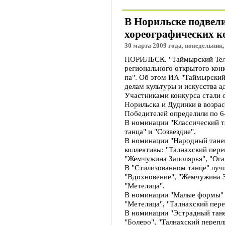
В Норильске подвел
хореографических к
30 марта 2009 года, понедельник,
НОРИЛЬСК. "Таймырский Теле
регионального открытого кон
па". Об этом ИА "Таймырский
делам культуры и искусства 
Участниками конкурса стали о
Норильска и Дудинки в возраст
Победителей определили по 6
В номинации "Классический т
танца" и "Созвездие".
В номинации "Народный тане
коллективы: "Талнахский пере
"Жемчужина Заполярья", "Оган
В "Стилизованном танце" луч
"Вдохновение", "Жемчужина З
"Метелица".
В номинации "Малые формы" 
"Метелица", "Талнахский пере
В номинации "Эстрадный тане
"Болеро", "Талнахский перепля