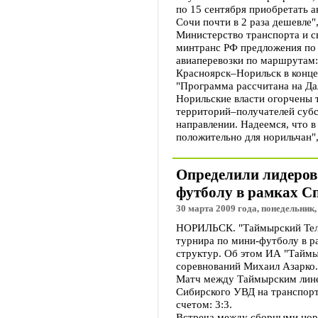
по 15 сентября приобретать 
Сочи почти в 2 раза дешевле",
Министерство транспорта и с
минтранс РФ предложения по
авиаперевозки по маршрутам
Красноярск–Норильск в конце
"Программа рассчитана на Да
Норильские власти огорчены т
территорий–получателей субс
направлении. Надеемся, что 
положительно для норильчан",
Определили лидеров
футболу в рамках С
30 марта 2009 года, понедельник,
НОРИЛЬСК. "Таймырский Теле
турнира по мини-футболу в р
структур. Об этом ИА "Таймы
соревнований Михаил Азарко.
Матч между Таймырским лине
Сибирского УВД на транспор
счетом: 3:3.
Встреча между сборными нори