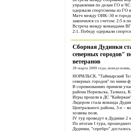
управления по делам ГО и ЧС 
одержали спортсмены из ГО и
Матч между ОИК–30 и город
закончился со счетом: 2:5 в п
Встреча между командами ВГ
2:1. Победу одержали спорт
Сборная Дудинки ста
северных городов" п
ветеранов
30 марта 2009 года, понедельник,
НОРИЛЬСК. "Таймырский Телег
северных городов" по мини-ф
В соревнованиях приняли уча
района Норильска, Талнаха, К
Игры прошли в ДС "Кайеркан"
Лидером стала команда Дудин
Центрального района, 3-е – к
хозяева поля.
IV тур проведут в Дудинке 2 
По итогам I тура, прошедшего
Дудинки, "серебро" досталось