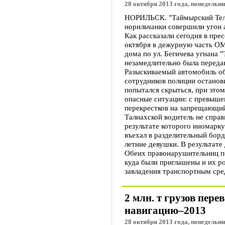
28 октября 2013 года, понедельни
НОРИЛЬСК. "Таймырский Теле
норильчанки совершили угон 
Как рассказали сегодня в пре
октября в дежурную часть ОМ
дома по ул. Бегичева угнана 
незамедлительно была переда
Разыскиваемый автомобиль об
сотрудников полиции останови
попытался скрыться, при это
опасные ситуации: с превыше
перекрестков на запрещающий
Талнахской водитель не справ
результате которого иномарку
въехал в разделительный борд
летние девушки. В результате
Обеих правонарушительниц по
куда были приглашены и их р
завладения транспортным сре
2 млн. т грузов пер
навигацию–2013
28 октября 2013 года, понедельни