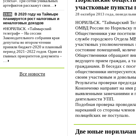
успеха». Три сотни уникальных
артефактов расскажут свои…
участковые пункты 
28 октября 2013 года, понедельни
В 2020 году на Таймыре
13:05
планируется рост налоговых и
НОРИЛЬСК. "Таймырский Теле
неналоговых доходов
ОМВД России по Норильску п
#НОРИЛЬСК. «Таймырский
Общественники уже посетили 
телеграф» – На сессии
Законодательного собрания края
службе городского Отдела М
депутаты во втором чтении
участковых уполномоченных п
приняли бюджет-2020 и плановый
состояние помещений, количес
период 2021–2022 годов. Один из
Общественники обращают вни
главных приоритетов документа –
ведущего прием граждан, а та
…
гражданами. В беседах с пос
общественники интересуются,
Все новости
своим участковым и довольны
Результаты проверки председ
Кононченко направит на имя 
выявленными замечаниями и 
деятельности УПП.
Подобная проверка проводила
нареканий со стороны членов
полицейских не поступало.
Две юные норильчан