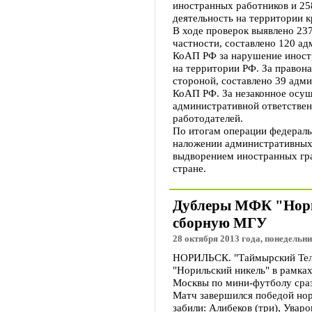
иностранных работников и 2
деятельность на территории к
В ходе проверок выявлено 23
частности, составлено 120 ад
КоАП РФ за нарушение инос
на территории РФ. За право
стороной, составлено 39 адми
КоАП РФ. За незаконное осущ
административной ответствен
работодателей.
По итогам операции федерал
наложении административных
выдворением иностранных гр
стране.
Дублеры МФК "Нори
сборную МГУ
28 октября 2013 года, понедельни
НОРИЛЬСК. "Таймырский Тел
"Норильский никель" в рамка
Москвы по мини-футболу сра
Матч завершился победой нор
забили: Алибеков (три), Уваро