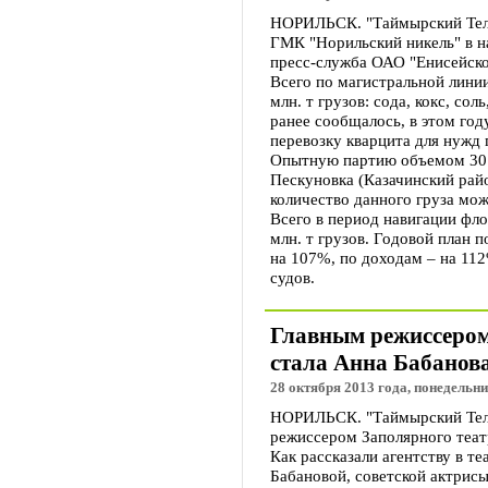
НОРИЛЬСК. "Таймырский Теле
ГМК "Норильский никель" в н
пресс-служба ОАО "Енисейско
Всего по магистральной лини
млн. т грузов: сода, кокс, сол
ранее сообщалось, в этом го
перевозку кварцита для нужд
Опытную партию объемом 30 т
Пескуновка (Казачинский рай
количество данного груза мож
Всего в период навигации фл
млн. т грузов. Годовой план 
на 107%, по доходам – на 11
судов.
Главным режиссером
стала Анна Бабанов
28 октября 2013 года, понедельни
НОРИЛЬСК. "Таймырский Теле
режиссером Заполярного теат
Как рассказали агентству в т
Бабановой, советской актрисы