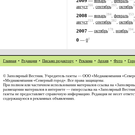
2009
—
январь
,
февраль
266
293
3
август
,
сентябрь
,
октябрь
284
353
2008
—
январь
,
февраль
253
282
3
август
,
сентябрь
,
октябрь
178
204
2007
—
октябрь
,
ноябрь
4
0
—
0
Главная
•
Редакция
•
Письмо редактору
•
Реклама
•
Архив
•
Фото
•
Гор
©
Заполярный Вестник
. Учредитель газеты — ООО «Медиакомпания «Северн
«Медиакомпания «Северный город». Все права защищены.
При полном или частичном использовании материалов ссылка на «Заполярны
размещении материалов в интернете — гиперссылка на «Заполярный Вестник
газеты не предоставляет справочную информацию. Редакция не несет ответ
содержащуюся в рекламных объявлениях.