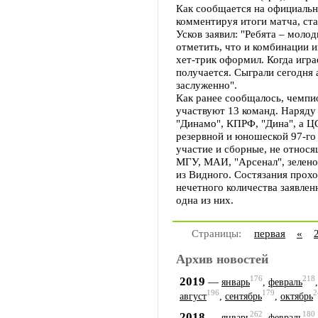
Как сообщается на официальн
комментируя итоги матча, ст
Усков заявил: "Ребята – молод
отметить, что и комбинации 
хет-трик оформил. Когда игра
получается. Сыграли сегодня
заслуженно".
Как ранее сообщалось, чемпи
участвуют 13 команд. Наряду
"Динамо", КПРФ, "Дина", а Ц
резервной и юношеской 97-го
участие и сборные, не относя
МГУ, МАИ, "Арсенал", зелено
из Видного. Состязания проход
нечетного количества заявле
одна из них.
Страницы:
первая
«
Архив новостей
176
218
2019
—
январь
,
февраль
196
179
2
август
,
сентябрь
,
октябрь
262
180
2018
—
январь
,
февраль