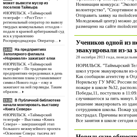
может вывезти мусор из
Номинации конкурса: "Эколог
поселков Таймыра
волонтерство", "Спортивное в
#НОРИЛЬСК. «Таймырский
Отправить заявку на molodcen
телеграф» – «РостТех» –
Молодежный центр) можно до 
региональный оператор по вывозу
размещено на сайте molodcentr
твердых коммунальных отходов –
подало в краевой арбитражный суд
иск к управлению
Росприроднадзора. Оператор…
Учеников одной из 
эвакуировали из-за 
На предприятиях
14:05
Заполярного филиала
28 октября 2013 года, понедельни
«Норникеля» зажигают елки
#НОРИЛЬСК. «Таймырский
НОРИЛЬСК. "Таймырский Теле
телеграф» – По традиции на
школ утром эвакуировали из-з
предприятиях-передовиках в день
Как сообщили агентству в От
выполнения плана устанавливают
Норильску ГУ МЧС России по
символ Нового года – елку и
пожаре в школе №32, располож
зажигают на ней гирлянды. Таким
образом…
Победы,11, поступило в 11:0
случившегося за пять минут. 
В Публичной библиотеке
13:25
решение эвакуировать из здан
начали монтировать выставку
сотрудников школы. Пожар уд
«Книга Севера»
пострадал. Причины возгоран
#НОРИЛЬСК. «Таймырский
телеграф» – Выставка «Книга
Все занятия в школе сегодня 
Севера» – завершающий этап
большого межмузейного проекта
«Освоение Севера: тысяча лет
Норильские обществ