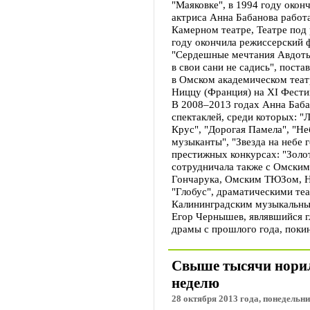
"Маяковке", в 1994 году окон
актриса Анна Бабанова работ
Камерном театре, Театре под
году окончила режиссерский 
"Сердешные мечтания Авдоть
в свои сани не садись", пост
в Омском академическом теат
Ниццу (Франция) на ХI Фести
В 2008–2013 годах Анна Баба
спектаклей, среди которых: "
Крус", "Дорогая Памела", "Не
музыканты", "Звезда на небе 
престижных конкурсах: "Золот
сотрудничала также с Омским
Гончарука, Омским ТЮЗом, Н
"Глобус", драматическими те
Калининградским музыкальным
Егор Чернышев, являвшийся г
драмы с прошлого года, поки
Свыше тысячи норил
неделю
28 октября 2013 года, понедельни