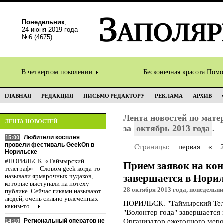
Понедельник
,
24 июня 2019 года
№6 (4675)
В четвертом поколении
Бесконечная красота Пом
ГЛАВНАЯ
РЕДАКЦИЯ
ПИСЬМО РЕДАКТОРУ
РЕКЛАМА
АРХИВ
Лента новостей по мат
ЛЕНТА НОВОСТЕЙ
за
октябрь 2013 года
.
Любители косплея
15:00
провели фестиваль GeekOn в
Страницы:
первая
«
Норильске
#НОРИЛЬСК. «Таймырский
Прием заявок на кон
телеграф» – Словом geek когда-то
завершается в Нори
называли ярмарочных чудаков,
которые выступали на потеху
28 октября 2013 года, понедельни
публике. Сейчас гиками называют
людей, очень сильно увлеченных
НОРИЛЬСК. "Таймырский Теле
каким-то…
"Волонтер года" завершается 
Организатор ежегодного меро
Региональный оператор не
14:10