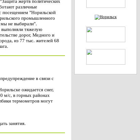
 "Защита жертв политических
аботают различные
 с посещением "Норильской
Норильского промышленного
 мы не выбирали".
е выполняли тяжелую
тельстве дорог, Медного и
орода, из 77 тыс. жителей 68
ага.
предупреждение в связи с
орильске ожидается снег,
0 м/с, в горных районах
олбики термометров могут
ать занятия.