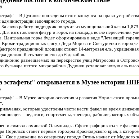
удинке постоят в космическом стиле
29
раф" – В Дудинке подведены итоги конкурса на право устройства
й администрации заполярного города.
 За свою работу подрядчик получит из муниципальной казны 1,873 
 Для изготовления фигур и горок на площадь возле пересечения ул
а. Центральная горка будет сформирована в виде "Летающей тарелк
. Кроме традиционных фигур Деда Мороза и Снегурочки в городке
Центром праздничной площади станет 14-метровая ель, украшенна
дка должно быть завершено до 6 декабря.
диционно размещаемых на перекрестке улиц Матросова и Островско
го бульвара пятого микрорайона Дудинки установят новую ель высо
 эстафеты" открывается в Музее истории НП
6
граф" – В Музее истории освоения и развития Норильского промы
".
орильчанах, которые удостоены чести нести факел во время движе
елоносцев – педагоги, спортсмены, тренеры, рабочие, которых объ
лен и символ сочинской Олимпиады. Сфотографироваться с факел
бря Норильск станет первым городом Красноярского края, в которо
4". Свое движение по северному городу Огонь начнет от Медного 