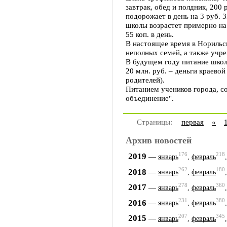
завтрак, обед и полдник, 200 
подорожает в день на 3 руб. 3
школы возрастет примерно на 
55 коп. в день.
В настоящее время в Норильс
неполных семей, а также учр
В будущем году питание школь
20 млн. руб. – деньги краево
родителей).
Питанием учеников города, с
объединение".
Страницы:
первая
«
Архив новостей
176
218
2019
—
январь
,
февраль
262
180
2018
—
январь
,
февраль
278
360
2017
—
январь
,
февраль
231
380
2016
—
январь
,
февраль
207
345
2015
—
январь
,
февраль