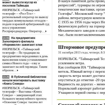
В канун памятной даты прово
может вывезти мусор из
репрессий", турниры по игро
поселков Таймыра
тематические выставки, орга
#НОРИЛЬСК. «Таймырский
Голгофы". Московский театр 
телеграф» – «РостТех» –
региональный оператор по вывозу
района литературную компози
твердых коммунальных отходов –
С 1935 по 1956 годы через Н
подало в краевой арбитражный суд
физическую работу на горнор
иск к управлению
Механического заводов и само
Росприроднадзора. Оператор…
тыс. были политзаключенными
На предприятиях
14:05
Заполярного филиала
«Норникеля» зажигают елки
Штормовое предупре
#НОРИЛЬСК. «Таймырский
31 октября 2013 года, четверг, 8:
телеграф» – По традиции на
предприятиях-передовиках в день
НОРИЛЬСК. "Таймырский Телег
выполнения плана устанавливают
усилением ветра.
символ Нового года – елку и
зажигают на ней гирлянды. Таким
Как сообщили ИА "Таймырский
образом…
метель. Южный ветер с перехо
скорость ветра может достига
В Публичной библиотеке
13:25
опуститься до отметки -20 гр
начали монтировать выставку
Видимость на дорогах – менее
«Книга Севера»
Норильский аэропорт работае
#НОРИЛЬСК. «Таймырский
телеграф» – Выставка «Книга
Учащиеся первой смены с пер
Севера» – завершающий этап
большого межмузейного проекта
«Освоение Севера: тысяча лет