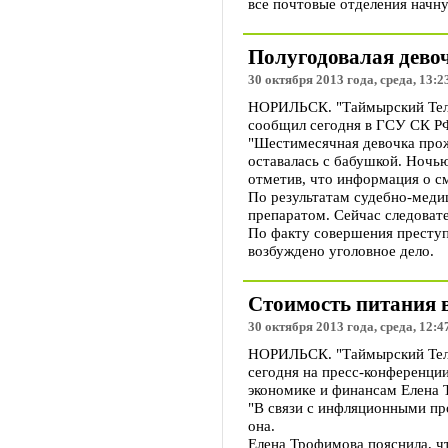
все почтовые отделения начн
Полугодовалая дево
30 октября 2013 года, среда, 13:2
НОРИЛЬСК. "Таймырский Телег
сообщил сегодня в ГСУ СК Р
"Шестимесячная девочка прожи
оставалась с бабушкой. Ночь
отметив, что информация о см
По результатам судебно-медиц
препаратом. Сейчас следовате
По факту совершения преступ
возбуждено уголовное дело.
Стоимость питания в
30 октября 2013 года, среда, 12:4
НОРИЛЬСК. "Таймырский Телег
сегодня на пресс-конференци
экономике и финансам Елена 
"В связи с инфляционными про
она.
Елена Трофимова пояснила, ч