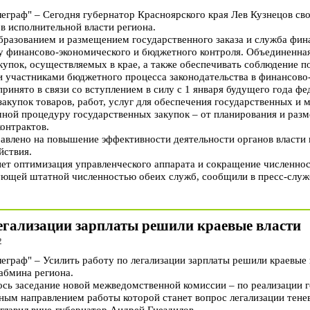
раф" – Сегодня губернатор Красноярского края Лев Кузнецов св
в исполнительной власти региона.
бразованием и размещением государственного заказа и служба фин
у финансово-экономического и бюджетного контроля. Объединенная
купок, осуществляемых в крае, а также обеспечивать соблюдение п
и участниками бюджетного процесса законодательства в финансово
инято в связи со вступлением в силу с 1 января будущего года ф
закупок товаров, работ, услуг для обеспечения государственных и
чной процедуру государственных закупок – от планирования и разм
онтрактов.
авлено на повышение эффективности деятельности органов власти 
йствия.
нет оптимизация управленческого аппарата и сокращение численно
ющей штатной численностью обеих служб, сообщили в пресс-служб
легализации зарплаты решили краевые власти
2
раф" – Усилить работу по легализации зарплаты решили краевые 
абмина региона.
ось заседание новой межведомственной комиссии – по реализации 
вным направлением работы которой станет вопрос легализации тене
главил вице-губернатор Андрей Гнездилов.