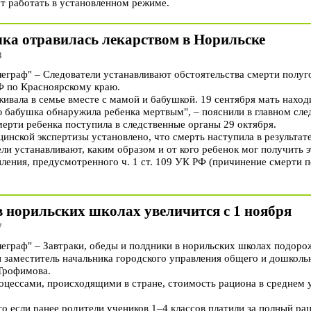
ут работать в установленном режиме.
чка отравилась лекарством в Норильске
3
раф" – Следователи устанавливают обстоятельства смерти полуго
Ф по Красноярскому краю.
вала в семье вместе с мамой и бабушкой. 19 сентября мать находи
ю бабушка обнаружила ребенка мертвым", – пояснили в главном сле
ерти ребенка поступила в следственные органы 29 октября.
инской экспертизы установлено, что смерть наступила в результа
ли устанавливают, каким образом и от кого ребенок мог получить э
ления, предусмотренного ч. 1 ст. 109 УК РФ (причинение смерти 
 норильских школах увеличится с 1 ноября
7
раф" – Завтраки, обеды и полдники в норильских школах подорож
и заместитель начальника городского управления общего и дошколь
Трофимова.
цессами, происходящими в стране, стоимость рациона в среднем ув
то если ранее родители учеников 1–4 классов платили за полный р