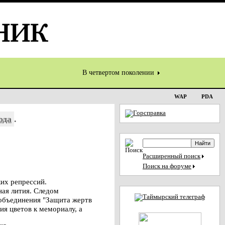
В четвертом поколении
WAP
PDA
ода
.
Расширенный поиск
Поиск на форуме
их репрессий.
ная лития. Следом
 объединения "Защита жертв
я цветов к мемориалу, а