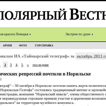
ная красота Поморья
Экстрим по душе
АРХИВ
ФОТО
ГОРСПРАВКА
ериалам ИА «Таймырский телеграф» за
октябрь 2013 г
1
2
3
4
5
»
последняя
ических репрессий почтили в Норильске
12
раф" – 30 октября в Норильске почтили память жертв политическ
Норильская Голгофа" состоялись традиционный митинг и заупокой
инистрации, компании "Норильский никель", члены общественного
се неравнодушные горожане приняли участие в церемонии возложени
рильлага" на территории музейного комплекса.