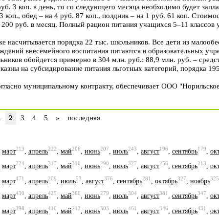
руб. 3 коп. в день, то со следующего месяца необходимо будет запла
3 коп., обед – на 4 руб. 87 коп., полдник – на 1 руб. 61 коп. Стои
200 руб. в месяц. Полный рацион питания учащихся 5–11 классов у
ке насчитывается порядка 22 тыс. школьников. Все дети из малооб
еждений внесемейного воспитания питаются в образовательных учр
ников обойдется примерно в 304 млн. руб.: 88,9 млн. руб. – средс
й казны на субсидирование питания льготных категорий, порядка 195
огласно муниципальному контракту, обеспечивает ООО "Норильско
1
2
3
4
5
»
последняя
213
222
206
207
243
196
179
,
март
,
апрель
,
май
,
июнь
,
июль
,
август
,
сентябрь
,
ок
224
317
310
290
327
256
213
,
март
,
апрель
,
май
,
июнь
,
июль
,
август
,
сентябрь
,
ок
471
209
53
376
281
327
325
,
март
,
апрель
,
июль
,
август
,
сентябрь
,
октябрь
,
ноябрь
430
425
380
279
304
381
347
,
март
,
апрель
,
май
,
июнь
,
июль
,
август
,
сентябрь
,
ок
398
410
213
303
461
346
431
,
март
,
апрель
,
май
,
июнь
,
июль
,
август
,
сентябрь
,
ок