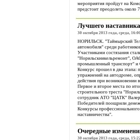
мероприятия пройдут на Ком
предстоит преодолеть около 7
Лучшего наставника
30 октября 2013 года, среда, 16:0
НОРИЛЬСК. "Таймырский Телег
автомобиля" среди работнико
Участниками состязания стал
"Норильскникельремонт", ОА
промышленный транспорт" и 
Конкурс прошел в два этапа:
упражнений на автодроме, оп
действия при возникновении в
Первое и второе места по ито
строительного треста "Норил
сотрудник АТО "ЦАТК" Валер
Победителей поощрили денежн
Конкурсы профессионального 
наставничества".
Очередные изменения
30 октября 2013 года, среда, 15:2