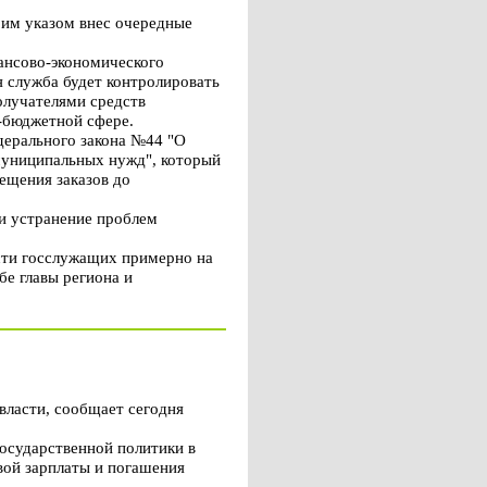
оим указом внес очередные
ансово-экономического
 служба будет контролировать
олучателями средств
-бюджетной сфере.
едерального закона №44 "О
 муниципальных нужд", который
ещения заказов до
и устранение проблем
сти госслужащих примерно на
е главы региона и
власти, сообщает сегодня
государственной политики в
вой зарплаты и погашения