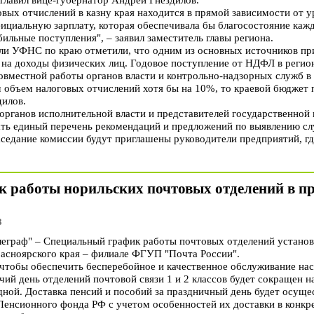
овых отчислений в казну края находится в прямой зависимости от у
ициальную зарплату, которая обеспечивала бы благосостояние кажд
ильные поступления", – заявил заместитель главы региона.
ели УФНС по краю отметили, что одним из основных источников п
г на доходы физических лиц. Годовое поступление от НДФЛ в регио
овместной работы органов власти и контрольно-надзорных служб в 
 объем налоговых отчислений хотя бы на 10%, то краевой бюджет 
дилов.
рганов исполнительной власти и представителей государственной 
ь единый перечень рекомендаций и предложений по выявлению слу
аседание комиссии будут приглашены руководители предприятий, гд
ик работы норильских почтовых отделений в п
3
раф" – Специальный график работы почтовых отделений установле
асноярского края – филиале ФГУП "Почта России".
 чтобы обеспечить бесперебойное и качественное обслуживание нас
чий день отделений почтовой связи 1 и 2 классов будет сокращен на
ной. Доставка пенсий и пособий за праздничный день будет осущес
енсионного фонда РФ с учетом особенностей их доставки в конкре