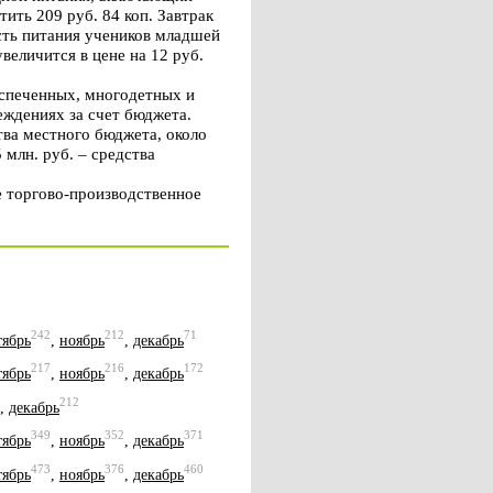
тить 209 руб. 84 коп. Завтрак
мость питания учеников младшей
величится в цене на 12 руб.
еспеченных, многодетных и
еждениях за счет бюджета.
тва местного бюджета, около
 млн. руб. – средства
е торгово-производственное
242
212
71
тябрь
,
ноябрь
,
декабрь
217
216
172
тябрь
,
ноябрь
,
декабрь
212
,
декабрь
349
352
371
тябрь
,
ноябрь
,
декабрь
473
376
460
тябрь
,
ноябрь
,
декабрь