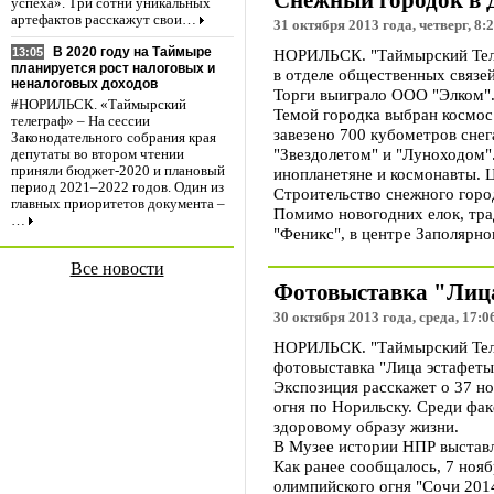
Снежный городок в Д
успеха». Три сотни уникальных
артефактов расскажут свои…
31 октября 2013 года, четверг, 8:
В 2020 году на Таймыре
НОРИЛЬСК. "Таймырский Телег
13:05
планируется рост налоговых и
в отделе общественных связе
неналоговых доходов
Торги выиграло ООО "Элком".
#НОРИЛЬСК. «Таймырский
Темой городка выбран космос.
телеграф» – На сессии
завезено 700 кубометров снег
Законодательного собрания края
"Звездолетом" и "Луноходом"
депутаты во втором чтении
приняли бюджет-2020 и плановый
инопланетяне и космонавты. 
период 2021–2022 годов. Один из
Строительство снежного горо
главных приоритетов документа –
Помимо новогодних елок, тра
…
"Феникс", в центре Заполярно
Все новости
Фотовыставка "Лица
30 октября 2013 года, среда, 17:0
НОРИЛЬСК. "Таймырский Теле
фотовыставка "Лица эстафеты
Экспозиция расскажет о 37 н
огня по Норильску. Среди фак
здоровому образу жизни.
В Музее истории НПР выстав
Как ранее сообщалось, 7 ноя
олимпийского огня "Сочи 201