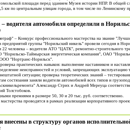
сомольской площади перед зданием Музея истории НПР. В общей 
,5 км по центральным улицам города, в том числе по Ленинскому п
 – водителя автомобиля определили в Норильс
0
раф" – Конкурс профессионального мастерства на звание "Лучши
в предприятий группы "Норильский никель" провели сегодня в Нори
и 22 человека – водители АТО "ЦАТК", ремонтно-строительного т
О "Норильско-Таймырская энергетическая компания", ОАО "Нориль
ООО "Нортранс-Норильск".
 проверка практических навыков: выполнение наставником и настав
ределение неисправностей и условий, запрещающих эксплуатацию 
нештатной ситуации; проверка теоретических знаний – тестирован
гам состязания заняли водители автомобилей всех типов и грузоп
ьскникельремонта" Александр Стрих и Андрей Мереуца соответстве
ий Толстобоков.
ыми премиями в размере 50, 30 и 20 тыс. руб. соответственно.
мастерства проводятся в рамках реализации корпоративного прое
 внесены в структуру органов исполнительно
2