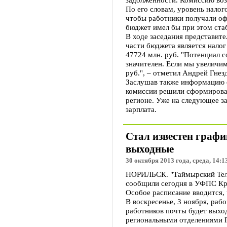
По его словам, уровень налог
чтобы работники получали оф
бюджет имел бы при этом стаб
В ходе заседания представит
части бюджета является нало
47724 млн. руб. "Потенциал с
значителен. Если мы увеличим
руб.", – отметил Андрей Гнез
Заслушав также информацию о
комиссии решили сформироват
регионе. Уже на следующее з
зарплата.
Стал известен граф
выходные
30 октября 2013 года, среда, 14:1
НОРИЛЬСК. "Таймырский Телег
сообщили сегодня в УФПС Кр
Особое расписание вводится,
В воскресенье, 3 ноября, рабо
работников почты будет выход
региональными отделениями П