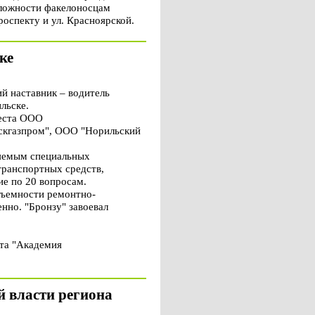
сложности факелоносцам
роспекту и ул. Красноярской.
ке
й наставник – водитель
льске.
реста ООО
скгазпром", ООО "Норильский
ляемым специальных
транспортных средств,
ие по 20 вопросам.
одъемности ремонтно-
нно. "Бронзу" завоевал
кта "Академия
й власти региона