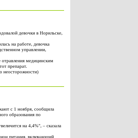
довалой девочки в Норильске,
лась на работе, девочка
дственном управлении,
те отравления медицинским
тот препарат.
по неосторожности)
ают с 1 ноября, сообщила
ного образования по
еличится на 4,4%", – сказала
ацион питания, включающий