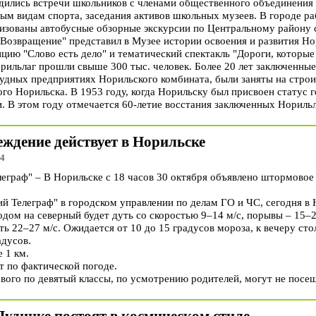
дились встречи школьников с членами общественного объединения
вым видам спорта, заседания активов школьных музеев. В городе р
низованы автобусные обзорные экскурсии по Центральному району
"Возвращение" представил в Музее истории освоения и развития 
цию "Слово есть дело" и тематический спектакль "Дороги, которые
орильлаг прошли свыше 300 тыс. человек. Более 20 лет заключенны
удных предприятиях Норильского комбината, были заняты на строи
го Норильска. В 1953 году, когда Норильску был присвоен статус г
. В этом году отмечается 60-летие восстания заключенных Норильл
ждение действует в Норильске
54
раф" – В Норильске с 18 часов 30 октября объявлено штормовое 
 Телеграф" в городском управлении по делам ГО и ЧС, сегодня в Н
дом на северный будет дуть со скоростью 9–14 м/с, порывы – 15–2
ть 22–27 м/с. Ожидается от 10 до 15 градусов мороза, к вечеру ст
адусов.
 1 км.
т по фактической погоде.
вого по девятый классы, по усмотрению родителей, могут не посещ