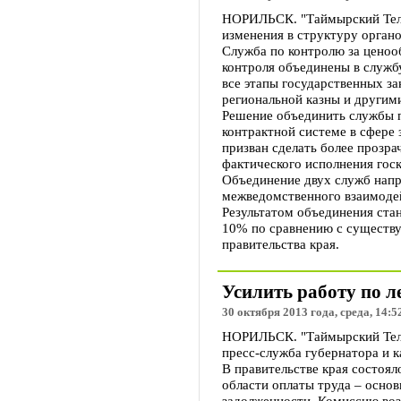
НОРИЛЬСК. "Таймырский Телег
изменения в структуру органо
Служба по контролю за ценоо
контроля объединены в служб
все этапы государственных за
региональной казны и другим
Решение объединить службы пр
контрактной системе в сфере 
призван сделать более прозра
фактического исполнения госк
Объединение двух служб напр
межведомственного взаимоде
Результатом объединения ста
10% по сравнению с существу
правительства края.
Усилить работу по 
30 октября 2013 года, среда, 14:5
НОРИЛЬСК. "Таймырский Телег
пресс-служба губернатора и к
В правительстве края состоял
области оплаты труда – осно
задолженности. Комиссию воз