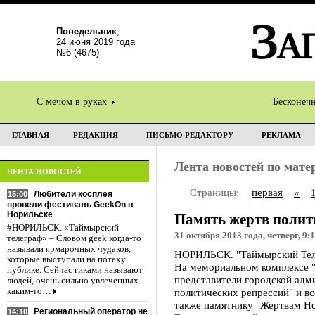
Понедельник
,
24 июня 2019 года
№6 (4675)
С мечом в руках
Бесконеч
ГЛАВНАЯ
РЕДАКЦИЯ
ПИСЬМО РЕДАКТОРУ
РЕКЛАМА
Лента новостей по мат
ЛЕНТА НОВОСТЕЙ
Страницы:
первая
«
Любители косплея
15:00
провели фестиваль GeekOn в
Норильске
Память жертв полит
#НОРИЛЬСК. «Таймырский
31 октября 2013 года, четверг, 9:
телеграф» – Словом geek когда-то
называли ярмарочных чудаков,
НОРИЛЬСК. "Таймырский Телег
которые выступали на потеху
На мемориальном комплексе "
публике. Сейчас гиками называют
представители городской адм
людей, очень сильно увлеченных
каким-то…
политических репрессий" и в
также памятнику "Жертвам Но
Региональный оператор не
14:10