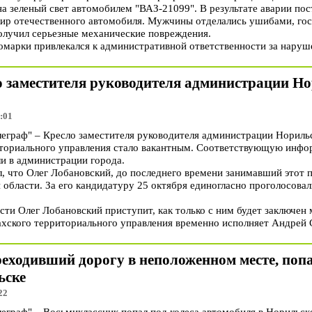
а зеленый свет автомобилем "ВАЗ-21099". В результате аварии пос
жир отечественного автомобиля. Мужчины отделались ушибами, гос
олучил серьезные механические повреждения.
номарки привлекался к административной ответственности за наруш
о заместителя руководителя администрации Но
:01
раф" – Кресло заместителя руководителя администрации Норильс
риториального управления стало вакантным. Соответствующую ин
ли в администрации города.
, что Олег Лобановский, до последнего времени занимавший этот п
 области. За его кандидатуру 25 октября единогласно проголосова
ти Олег Лобановский приступит, как только с ним будет заключен
ахского территориального управления временно исполняет Андрей 
еходивший дорогу в неположенном месте, попа
ьске
22
раф" – Восьмиклассник попал под колеса автомобиля в Норильск