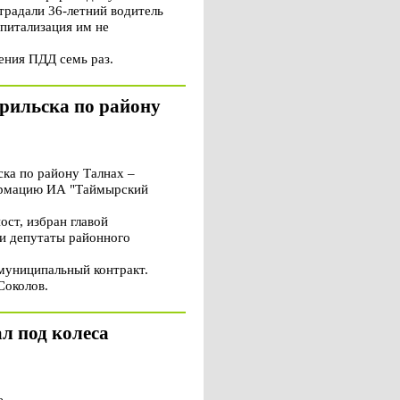
традали 36-летний водитель
питализация им не
ения ПДД семь раз.
рильска по району
ка по району Талнах –
формацию ИА "Таймырский
ост, избран главой
ли депутаты районного
 муниципальный контракт.
Соколов.
л под колеса
е.