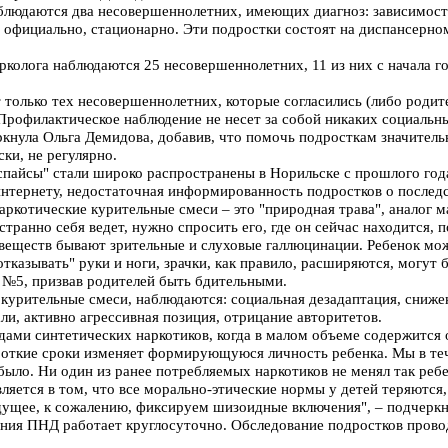
наблюдаются два несовершеннолетних, имеющих диагноз: зависимос
 официально, стационарно. Эти подростки состоят на диспансерном 
рколога наблюдаются 25 несовершеннолетних, 11 из них с начала г
только тех несовершеннолетних, которые согласились (либо родите
 Профилактическое наблюдение не несет за собой никаких социальн
ркнула Ольга Демидова, добавив, что помочь подросткам значитель
ки, не регулярно.
спайсы" стали широко распространены в Норильске с прошлого год
нтернету, недостаточная информированность подростков о послед
наркотические курительные смеси – это "природная трава", аналог 
странно себя ведет, нужно спросить его, где он сейчас находится, 
веществ бывают зрительные и слуховые галлюцинации. Ребенок мо
"отказывать" руки и ноги, зрачки, как правило, расширяются, могут
№5, призвав родителей быть бдительными.
курительные смеси, наблюдаются: социальная дезадаптация, сниже
и, активно агрессивная позиция, отрицание авторитетов.
дами синтетических наркотиков, когда в малом объеме содержится 
ороткие сроки изменяет формирующуюся личность ребенка. Мы в те
было. Ни один из ранее потребляемых наркотиков не менял так ребе
ляется в том, что все морально-этические нормы у детей теряются,
удущее, к сожалению, фиксируем шизоидные включения", – подчерк
ния ПНД работает круглосуточно. Обследование подростков прово