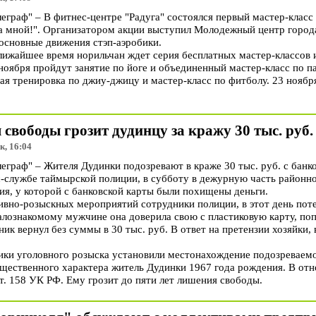
раф" – В фитнес-центре "Радуга" состоялся первый мастер-класс 
за мной!". Организатором акции выступил Молодежный центр город
основные движения стэп-аэробики.
ближайшее время норильчан ждет серия бесплатных мастер-классов 
оября пройдут занятие по йоге и объединенный мастер-класс по па
ая тренировка по джиу-джицу и мастер-класс по фитболу. 23 ноябр
 свободы грозит дудинцу за кражу 30 тыс. руб.
к, 16:04
раф" – Жителя Дудинки подозревают в краже 30 тыс. руб. с банко
с-службе таймырской полиции, в субботу в дежурную часть район
ия, у которой с банковской карты были похищены деньги.
тивно-розыскных мероприятий сотрудники полиции, в этот день по
алознакомому мужчине она доверила свою с пластиковую карту, по
к вернул без суммы в 30 тыс. руб. В ответ на претензии хозяйки, 
ики уголовного розыска установили местонахождение подозреваемо
щественного характера житель Дудинки 1967 года рождения. В о
 ст. 158 УК РФ. Ему грозит до пяти лет лишения свободы.