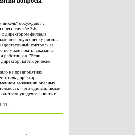
иятий вопросы
 никель" обсуждают с
 пресс-службе ЗФ.
е с директором филиала
али неверную оценку рисков
недостаточный контроль за
о не может быть наказан за
ни работников. "Если
 директор, категорически
ошло на предприятиях
еститель директора
еменном выявлении опасных
тельность – это единый, целый
водственную деятельность с
-11.