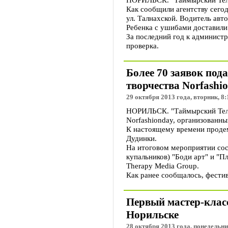
Как сообщили агентству сегод
ул. Талнахской. Водитель авт
Ребенка с ушибами доставили
За последний год к админист
проверка.
Более 70 заявок под
творчества Norfashi
29 октября 2013 года, вторник, 8:
НОРИЛЬСК. "Таймырский Телег
Norfashionday, организован
К настоящему времени продем
Дудинки.
На итоговом мероприятии сос
купальников) "Боди арт" и "П
Therapy Media Group.
Как ранее сообщалось, фестив
Первый мастер-класс
Норильске
28 октября 2013 года, понедельни