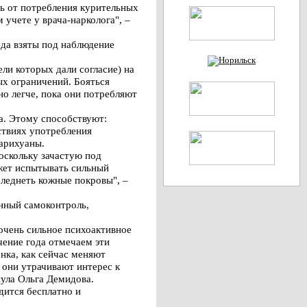
ть от потребления курительных
учете у врача-нарколога", –
ода взяты под наблюдение
ли которых дали согласие) на
ых ограничений. Бояться
но легче, пока они потребляют
а. Этому способствуют:
ствиях употребления
марихуаны.
поскольку зачастую под
жет испытывать сильный
 бледнеть кожные покровы", –
нный самоконтроль,
очень сильное психоактивное
чение года отмечаем эти
нка, как сейчас меняют
 они утрачивают интерес к
нула Ольга Демидова.
дится бесплатно и