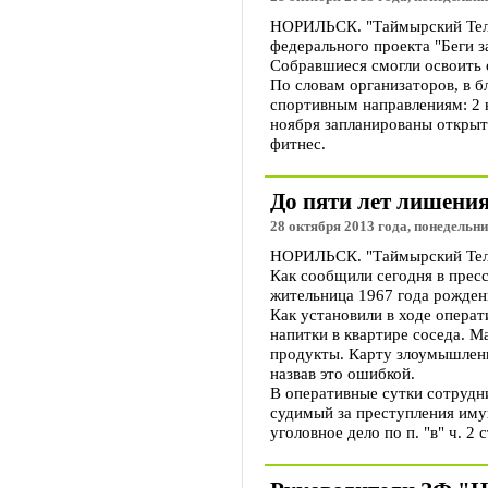
НОРИЛЬСК. "Таймырский Телег
федерального проекта "Беги 
Собравшиеся смогли освоить 
По словам организаторов, в 
спортивным направлениям: 2 н
ноября запланированы открыт
фитнес.
До пяти лет лишения
28 октября 2013 года, понедельни
НОРИЛЬСК. "Таймырский Телег
Как сообщили сегодня в прес
жительница 1967 года рожден
Как установили в ходе опера
напитки в квартире соседа. М
продукты. Карту злоумышленни
назвав это ошибкой.
В оперативные сутки сотрудн
судимый за преступления иму
уголовное дело по п. "в" ч. 2