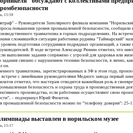
орникеля" обсуждают с коллективами предпр
ромбезопасности
к, 15:59
граф" – Руководители Заполярного филиала компании "Норильский
опросы повышения уровня промышленной безопасности, сообщили в
оизводственного травматизма в горных подразделениях. На встреч
ами сложившейся ситуации работники рудника "Таймырский" назв
 уровень подготовки сотрудников подрядных организаций, а также 
руководителей. В ходе встречи Александр Рюмин отметил, что никт
сли выполнение задания сопряжено с угрозой для здоровья или жиз
 задания связано с нарушением техники безопасности, я лично, как
л он.
венного травматизма, зарегистрированных в ЗФ в этом году, произ
а встрече с линейными руководителями Медного завода первый зам
латов отметил, что мастерам отводится важнейшая роль в своевр
ромышленная безопасность и охрана труда и производственная дея
ективного производства, если работники осуществляют свою произ
сти", – подчеркнул Юрий Филатов.
 промышленной безопасности можно по "телефону доверия": 25-11
лимпиады выставлен в норильском музее
к, 15:17