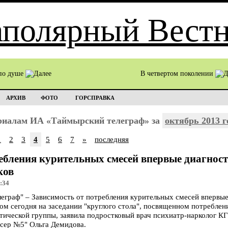
по душе
В четвертом поколении
АРХИВ
ФОТО
ГОРСПРАВКА
ериалам ИА «Таймырский телеграф» за
октябрь 2013 г
1
2
3
4
5
6
7
»
последняя
ебления курительных смесей впервые диагнос
ков
:34
раф" – Зависимость от потребления курительных смесей впервые
том сегодня на заседании "круглого стола", посвященном потребл
тической группы, заявила подростковый врач психиатр-нарколог К
сер №5" Ольга Демидова.