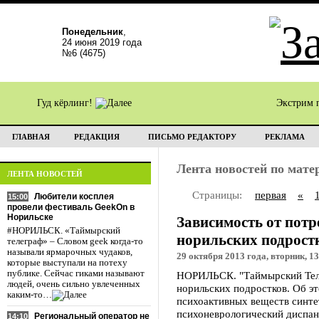
Понедельник
,
24 июня 2019 года
№6 (4675)
Гуд кёрлинг!
Экстрим 
ГЛАВНАЯ
РЕДАКЦИЯ
ПИСЬМО РЕДАКТОРУ
РЕКЛАМА
Лента новостей по мат
ЛЕНТА НОВОСТЕЙ
Страницы:
первая
«
Любители косплея
15:00
провели фестиваль GeekOn в
Норильске
Зависимость от потр
#НОРИЛЬСК. «Таймырский
норильских подрост
телеграф» – Словом geek когда-то
называли ярмарочных чудаков,
29 октября 2013 года, вторник, 13
которые выступали на потеху
публике. Сейчас гиками называют
НОРИЛЬСК. "Таймырский Телег
людей, очень сильно увлеченных
норильских подростков. Об э
каким-то…
психоактивных веществ синте
психоневрологический диспан
Региональный оператор не
14:10