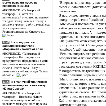
"Впервые за два года у нас 
может вывезти мусор из
поселков Таймыра
смесей. Зависимость доказана
#НОРИЛЬСК. «Таймырский
сказала она.
телеграф» – «РостТех» –
В настоящее время у врача-на
региональный оператор по вывозу
ввиду потребления "спайсов".
твердых коммунальных отходов –
"Мы можем поставить на учет 
подало в краевой арбитражный суд
наблюдение врача-нарколога.
иск к управлению
Росприроднадзора. Оператор…
нарколога не нужно", – подче
курительные смеси эпизодичес
Специалисты отмечают, что "
На предприятиях
14:05
доступность ПАВ благодаря и
Заполярного филиала
"спайсов", заблуждение, что 
«Норникеля» зажигают елки
"Если вы видите, что ребенок 
#НОРИЛЬСК. «Таймырский
телеграф» – По традиции на
воздействием психоактивных 
предприятиях-передовиках в день
страх, тревогу, у него могут 
выполнения плана устанавливают
рассказала сотрудник ККПНД 
символ Нового года – елку и
У подростков, потребляющих 
зажигают на ней гирлянды. Таким
пренебрежение нормами морал
образом…
"Мы столкнулись с новыми ви
В Публичной библиотеке
13:25
вещество, которое в очень к
начали монтировать выставку
изменения. Такого раньше не 
«Книга Севера»
курительные смеси. Это прояв
#НОРИЛЬСК. «Таймырский
учебе, у них нет планов на б
телеграф» – Выставка «Книга
Кабинет медосвидетельствова
Севера» – завершающий этап
большого межмузейного проекта
конфиденциально.