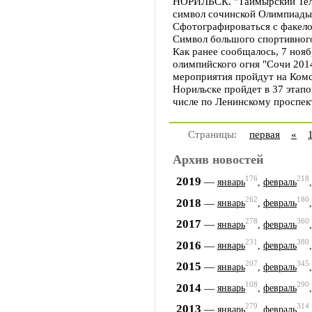
НОРИЛЬСК. "Таймырский Теле
символ сочинской Олимпиады
Сфотографироваться с факел
Символ большого спортивного 
Как ранее сообщалось, 7 ноя
олимпийского огня "Сочи 201
мероприятия пройдут на Комс
Норильске пройдет в 37 этапо
числе по Ленинскому проспект
Страницы:
первая
«
Архив новостей
176
218
2019
—
январь
,
февраль
262
180
2018
—
январь
,
февраль
278
360
2017
—
январь
,
февраль
231
380
2016
—
январь
,
февраль
207
345
2015
—
январь
,
февраль
108
290
2014
—
январь
,
февраль
279
314
2013
—
январь
,
февраль