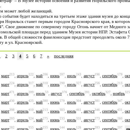
граф" – В Музее истории освоения и развития Норильского промы
.
ом может любой желающий.
события будет находиться на третьем этаже здания музея до конца
бря Норильск станет первым городом Красноярского края, в которо
4". Свое движение по северному городу Огонь начнет от Медного 
омольской площади перед зданием Музея истории НПР. Эстафета 
в. В общей сложности факелоносцам предстоит преодолеть около 7,
у и ул. Красноярской.
1
2
3
4
5
6
7
»
последняя
213
222
206
207
243
196
179
,
март
,
апрель
,
май
,
июнь
,
июль
,
август
,
сентябрь
,
ок
224
317
310
290
327
256
213
,
март
,
апрель
,
май
,
июнь
,
июль
,
август
,
сентябрь
,
ок
471
209
53
376
281
327
325
,
март
,
апрель
,
июль
,
август
,
сентябрь
,
октябрь
,
ноябрь
430
425
380
279
304
381
347
,
март
,
апрель
,
май
,
июнь
,
июль
,
август
,
сентябрь
,
ок
398
410
213
303
461
346
431
,
март
,
апрель
,
май
,
июнь
,
июль
,
август
,
сентябрь
,
ок
293
324
275
233
331
273
260
,
март
,
апрель
,
май
,
июнь
,
июль
,
август
,
сентябрь
,
ок
282
355
255
144
126
283
297
,
март
,
апрель
,
май
,
июнь
,
июль
,
август
,
сентябрь
,
о