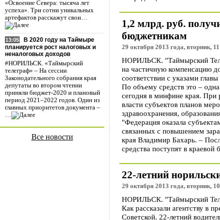
«Освоение Севера: тысяча лет
успеха». Три сотни уникальных
артефактов расскажут свои…
1,2 млрд. руб. полу
бюджетникам
В 2020 году на Таймыре
13:05
29 октября 2013 года, вторник, 11
планируется рост налоговых и
неналоговых доходов
НОРИЛЬСК. "Таймырский Теле
#НОРИЛЬСК. «Таймырский
на частичную компенсацию д
телеграф» – На сессии
соответствии с указами главы
Законодательного собрания края
депутаты во втором чтении
По объему средств это – одн
приняли бюджет-2020 и плановый
сегодня в минфине края. При
период 2021–2022 годов. Один из
власти субъектов планов мер
главных приоритетов документа –
здравоохранения, образования
…
"Федерация оказала субъекта
связанных с повышением зара
Все новости
края Владимир Бахарь. – Пос
средства поступят в краевой 
22-летний норильск
29 октября 2013 года, вторник, 10
НОРИЛЬСК. "Таймырский Телег
Как рассказали агентству в п
Советской. 22-летний водите