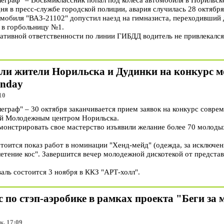
ня в пресс-службе городской полиции, авария случилась 28 октября
омобиля "ВАЗ-21102" допустил наезд на гимназиста, переходивший
 в горбольницу №1.
ративной ответственности по линии ГИБДД водитель не привлекался
али жители Норильска и Дудинки на конкурс 
onday
10
раф" – 30 октября заканчивается прием заявок на конкурс соврем
ный Молодежным центром Норильска.
онстрировать свое мастерство изъявили желание более 70 молоды
тоится показ работ в номинации "Хенд-мейд" (одежда, за исключен
летение кос". Завершится вечер молодежной дискотекой от представ
аль состоится 3 ноября в ККЗ "АРТ-холл".
 по стэп-аэробике в рамках проекта "Беги за м
к, 17:09