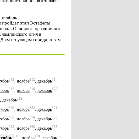
шленного района выставлен
 ноября.
м пройдет этап Эстафеты
завода. Основные праздничные
Олимпийского огня в
5 км по улицам города, в том
242
212
71
тябрь
,
ноябрь
,
декабрь
217
216
172
тябрь
,
ноябрь
,
декабрь
212
,
декабрь
349
352
371
тябрь
,
ноябрь
,
декабрь
473
376
460
тябрь
,
ноябрь
,
декабрь
223
268
353
тябрь
,
ноябрь
,
декабрь
317
279
208
ктябрь
,
ноябрь
,
декабрь