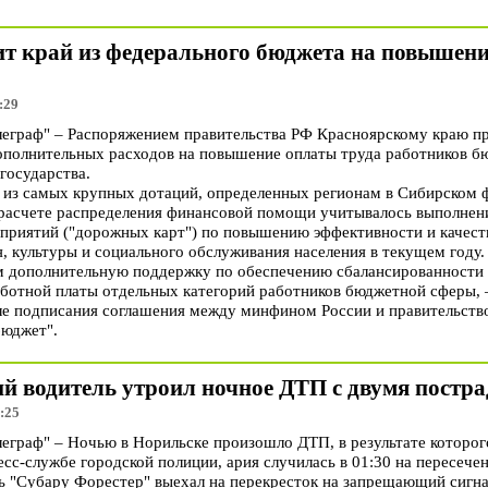
чит край из федерального бюджета на повышен
:29
граф" – Распоряжением правительства РФ Красноярскому краю пре
ополнительных расходов на повышение оплаты труда работников б
 государства.
а из самых крупных дотаций, определенных регионам в Сибирском 
 расчете распределения финансовой помощи учитывалось выполнен
оприятий ("дорожных карт") по повышению эффективности и качеств
, культуры и социального обслуживания населения в текущем году.
м дополнительную поддержку по обеспечению сбалансированности
ботной платы отдельных категорий работников бюджетной сферы, 
ле подписания соглашения между минфином России и правительств
бюджет".
ий водитель утроил ночное ДТП с двумя пост
:25
раф" – Ночью в Норильске произошло ДТП, в результате которого
ресс-службе городской полиции, ария случилась в 01:30 на пересеч
ль "Субару Форестер" выехал на перекресток на запрещающий сигна