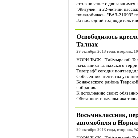
столкновение с двигавшимся н
"Жигулей" и 22-летний пасса
понадобилась, "ВАЗ-21099" п
За последний год водитель и
Освободилось кресл
Талнах
29 октября 2013 года, вторник, 10
НОРИЛЬСК. "Таймырский Телег
начальника талнахского тер
Телеграф" сегодня подтверди
Собеседник агентства уточнил
Конаковского района Тверской
собрания.
К исполнению своих обязаннос
Обязанности начальника талн
Восьмиклассник, пер
автомобиля в Норил
29 октября 2013 года, вторник, 9:
НОРИЛЬСК. "Таймырский Телег