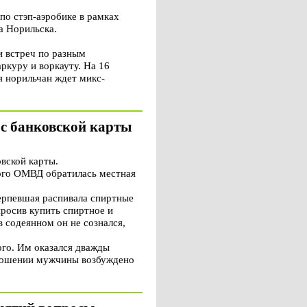
по стэп-аэробике в рамках
а Норильска.
и встреч по разным
ркуру и воркауту. На 16
я норильчан ждет микс-
 с банковской карты
вской карты.
ного ОМВД обратилась местная
терпевшая распивала спиртные
просив купить спиртное и
в содеянном он не сознался,
го. Им оказался дважды
тношении мужчины возбуждено