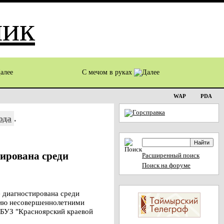
С мечом в руках
WAP
PDA
ода
.
тирована среди
Расширенный поиск
Поиск на форуме
 диагностирована среди
ению несовершеннолетними
ГБУЗ "Красноярский краевой