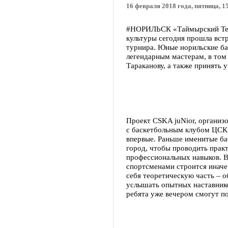
16 февраля 2018 года, пятница, 1
#НОРИЛЬСК «Таймырский Тел
культуры сегодня прошла вст
турнира. Юные норильские ба
легендарным мастерам, в то
Тараканову, а также принять у
Проект CSKA juNior, организ
с баскетбольным клубом ЦСКА
впервые. Раньше именитые ба
город, чтобы проводить практ
профессиональных навыков. В
спортсменами строится иначе 
себя теоретическую часть – о
услышать опытных наставников
ребята уже вечером смогут п