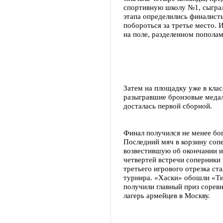
спортивную школу №1, сыграл
этапа определились финалист
побороться за третье место.
на поле, разделенном пополам
Затем на площадку уже в кла
разыгравшие бронзовые медали
досталась первой сборной.
Финал получился не менее бо
Последний мяч в корзину соп
возвестившую об окончании и
четвертей встречи соперники 
третьего игрового отрезка ст
турнира. «Хаски» обошли «Тит
получили главный приз сорев
лагерь армейцев в Москву.