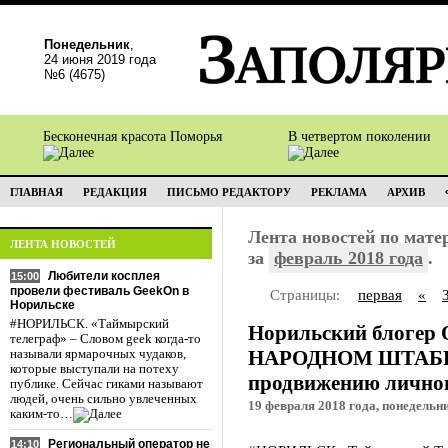
Понедельник
,
24 июня 2019 года
№6 (4675)
Бесконечная красота Поморья
В четвертом поколении
ГЛАВНАЯ
РЕДАКЦИЯ
ПИСЬМО РЕДАКТОРУ
РЕКЛАМА
АРХИВ
Лента новостей по мат
ЛЕНТА НОВОСТЕЙ
за
февраль 2018 года
.
Любители косплея
15:00
провели фестиваль GeekOn в
Страницы:
первая
«
Норильске
#НОРИЛЬСК. «Таймырский
Норильский блогер 
телеграф» – Словом geek когда-то
НАРОДНОМ ШТАБЕ м
называли ярмарочных чудаков,
которые выступали на потеху
продвижению личног
публике. Сейчас гиками называют
людей, очень сильно увлеченных
19 февраля 2018 года, понедельни
каким-то…
Региональный оператор не
14:10