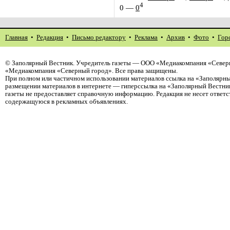
4
0
—
0
Главная
•
Редакция
•
Письмо редактору
•
Реклама
•
Архив
•
Фото
•
Гор
©
Заполярный Вестник
. Учредитель газеты — ООО «Медиакомпания «Северн
«Медиакомпания «Северный город». Все права защищены.
При полном или частичном использовании материалов ссылка на «Заполярны
размещении материалов в интернете — гиперссылка на «Заполярный Вестник
газеты не предоставляет справочную информацию. Редакция не несет ответ
содержащуюся в рекламных объявлениях.