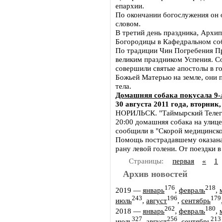
епархии.
По окончании богослужения он 
словом.
В третий день праздника, Архип
Богородицы в Кафедральном со
По традиции Чин Погребения Пр
великим праздником Успения. Со
совершили святые апостолы в го
Божьей Матерью на земле, они 
тела.
Домашняя собака покусала 9-
30 августа 2011 года, вторник,
НОРИЛЬСК. "Таймырский Телегра
20:00 домашняя собака на улице
сообщили в "Скорой медицинск
Помощь пострадавшему оказана
рану левой голени. От поездки 
Страницы:
первая
«
1
Архив новостей
176
218
2019
—
январь
,
февраль
,
243
196
179
июль
,
август
,
сентябрь
262
180
2018
—
январь
,
февраль
,
327
256
213
июль
,
август
,
сентябрь