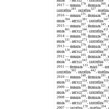
278
360
2017
—
январь
,
февраль
,
281
327
сентябрь
,
октябрь
,
ноябрь
231
380
2016
—
январь
,
февраль
,
304
381
347
июль
,
август
,
сентябрь
207
345
2015
—
январь
,
февраль
,
461
346
431
июль
,
август
,
сентябрь
108
290
2014
—
январь
,
февраль
,
331
273
260
июль
,
август
,
сентябрь
279
314
2013
—
январь
,
февраль
,
126
283
297
июль
,
август
,
сентябрь
105
438
2012
—
январь
,
февраль
,
174
343
323
июль
,
август
,
сентябрь
133
340
2011
—
февраль
,
март
,
ап
365
442
сентябрь
,
октябрь
,
ноябрь
248
291
2010
—
январь
,
февраль
,
253
324
310
июль
,
август
,
сентябрь
199
321
2009
—
январь
,
февраль
,
187
266
293
июль
,
август
,
сентябрь
284
353
2008
—
январь
,
февраль
,
302
253
282
июль
,
август
,
сентябрь
178
204
2007
—
октябрь
,
ноябрь
,