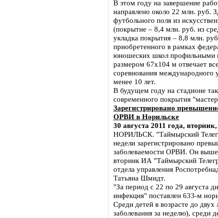
В этом году на завершение рабо
направлено около 22 млн. руб. 
футбольного поля из искусствен
(покрытие – 8,4 млн. руб. из ср
укладка покрытия – 8,8 млн. руб
приобретенного в рамках федер
юношеских школ профильными п
размером 67х104 м отвечает вс
соревнования международного у
менее 10 лет.
В будущем году на стадионе так
современного покрытия "мастер
Зарегистрировано превышение
ОРВИ в Норильске
30 августа 2011 года, вторник,
НОРИЛЬСК. "Таймырский Телегр
недели зарегистрировано превы
заболеваемости ОРВИ. Он выше 
вторник ИА "Таймырский Телегр
отдела управления Роспотребна
Татьяна Шмидт.
"За период с 22 по 29 августа д
инфекция" поставлен 633-м нори
Среди детей в возрасте до двух
заболевания за неделю), среди д