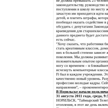
не должна превышать 25 челове
законодательству, руководство 
поступлении в школу по месту ж
зачастую им приходится идти н
детей, и платить штрафы, котор
пообещал оказать содействие в
обсудить с депутатами Законода
краеведения для старшеклассник
данного предмета будет достаточ
есть сейчас.
"Хочу сказать, что работники 
стать креативным классом, дом
них в большей степени зависят
поколения. Мы должны развиват
положительным опытом организа
ногу со временем – в ближайш
исчезнуть компьютерные классы
Fi был в каждом учреждении. Эт
качественно новый уровень. Раз
профессию молодые кадры. Сей
направлении", – прокомментиров
В Норильске начали подключа
31 августа 2011 года, среда, 9:
НОРИЛЬСК. "Таймырский Телегра
отопления, в этот же день включ