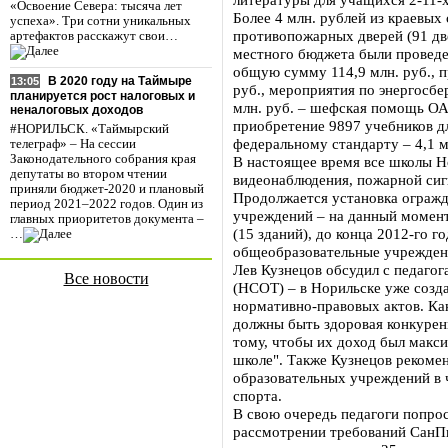
«Освоение Севера: тысяча лет
Более 4 млн. рублей из краевых
успеха». Три сотни уникальных
противопожарных дверей (91 две
артефактов расскажут свои…
местного бюджета были проведе
общую сумму 114,9 млн. руб., 
В 2020 году на Таймыре
13:05
руб., мероприятия по энергосбер
планируется рост налоговых и
млн. руб. – шефская помощь ОА
неналоговых доходов
приобретение 9897 учебников д
#НОРИЛЬСК. «Таймырский
федеральному стандарту – 4,1 м
телеграф» – На сессии
Законодательного собрания края
В настоящее время все школы 
депутаты во втором чтении
видеонаблюдения, пожарной сиг
приняли бюджет-2020 и плановый
Продолжается установка огражд
период 2021–2022 годов. Один из
учреждений – на данный момен
главных приоритетов документа –
(15 зданий), до конца 2012-го 
…
общеобразовательные учрежден
Лев Кузнецов обсудил с педаго
Все новости
(НСОТ) – в Норильске уже созда
нормативно-правовых актов. Как
должны быть здоровая конкурен
тому, чтобы их доход был макс
школе". Также Кузнецов рекоме
образовательных учреждений в 
спорта.
В свою очередь педагоги попрос
рассмотрении требований СанПи