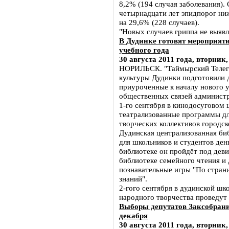
8,2% (194 случая заболевания). 
четырнадцати лет эпидпорог ниж
на 29,6% (228 случаев).
"Новых случаев гриппа не выявле
В Дудинке готовят мероприяти
учебного года
30 августа 2011 года, вторник,
НОРИЛЬСК. "Таймырский Телег
культуры Дудинки подготовили 
приуроченные к началу нового у
общественных связей администр
1-го сентября в кинодосуговом 
театрализованные программы дл
творческих коллективов городск
Дудинская централизованная би
для школьников и студентов ден
библиотеке он пройдёт под деви
библиотеке семейного чтения и 
познавательные игры "По стран
знаний".
2-гого сентября в дудинской ш
народного творчества проведут
Выборы депутатов Заксобрания
декабря
30 августа 2011 года, вторник,