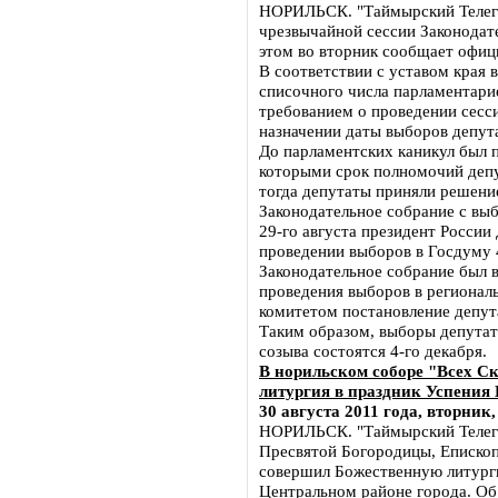
НОРИЛЬСК. "Таймырский Телегра
чрезвычайной сессии Законодат
этом во вторник сообщает офиц
В соответствии с уставом края в
списочного числа парламентари
требованием о проведении сесси
назначении даты выборов депута
До парламентских каникул был п
которыми срок полномочий депу
тогда депутаты приняли решени
Законодательное собрание с вы
29-го августа президент России
проведении выборов в Госдуму 4-
Законодательное собрание был в
проведения выборов в регионал
комитетом постановление депут
Таким образом, выборы депутат
созыва состоятся 4-го декабря.
В норильском соборе "Всех С
литургия в праздник Успения
30 августа 2011 года, вторник,
НОРИЛЬСК. "Таймырский Телегра
Пресвятой Богородицы, Еписко
совершил Божественную литурги
Центральном районе города. Об