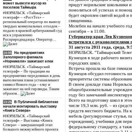
может вывезти мусор из
придут норильские школьники и 
поселков Таймыра
помолиться об успехах и помо
#НОРИЛЬСК. «Таймырский
будет окроплен святой водой и 
телеграф» – «РостТех» –
священника.
региональный оператор по вывозу
Молебен на начало учебного года
твердых коммунальных отходов –
подало в краевой арбитражный суд
сентября – в 11:00.
иск к управлению
Губернатор края Лев Кузнецов
Росприроднадзора. Оператор…
встретился с руководителями
31 августа 2011 года, среда, 9:
НОРИЛЬСК. "Таймырский Телегр
На предприятиях
14:05
Заполярного филиала
Кузнецов в ходе рабочего визит
«Норникеля» зажигают елки
городских школ.
#НОРИЛЬСК. «Таймырский
Встреча прошла на базе гимназ
телеграф» – По традиции на
Кузнецов обсудил готовность шк
предприятиях-передовиках в день
приоритеты системы образовани
выполнения плана устанавливают
В своем докладе глава Норильск
символ Нового года – елку и
зажигают на ней гирлянды. Таким
общеобразовательные учрежден
образом…
году без замечаний инспектирую
Всего на подготовку школ в этом
В Публичной библиотеке
13:25
числе 19,3 млн. руб. – из средст
начали монтировать выставку
средств местного бюджета. На 
«Книга Севера»
мебель (регулируемые стулья, п
#НОРИЛЬСК. «Таймырский
телеграф» – Выставка «Книга
учреждения), учебники для перв
Севера» – завершающий этап
федеральному стандарту, а такж
большого межмузейного проекта
литературы для учащихся 2-11-х