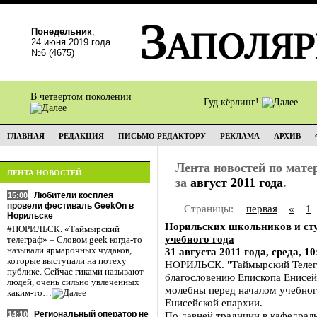
Понедельник
,
24 июня 2019 года
№6 (4675)
В четвертом поколении
Гуд кёрлинг!
ГЛАВНАЯ
РЕДАКЦИЯ
ПИСЬМО РЕДАКТОРУ
РЕКЛАМА
АРХИВ
Лента новостей по мат
ЛЕНТА НОВОСТЕЙ
за
август 2011 года
.
Любители косплея
15:00
провели фестиваль GeekOn в
Страницы:
первая
«
1
Норильске
Норильских школьников и сту
#НОРИЛЬСК. «Таймырский
учебного года
телеграф» – Словом geek когда-то
называли ярмарочных чудаков,
31 августа 2011 года, среда, 10
которые выступали на потеху
НОРИЛЬСК. "Таймырский Телеграф
публике. Сейчас гиками называют
благословению Епископа Енисей
людей, очень сильно увлеченных
молебны перед началом учебног
каким-то…
Енисейской епархии.
Региональный оператор не
По давней традиции в кафедрал
14:10